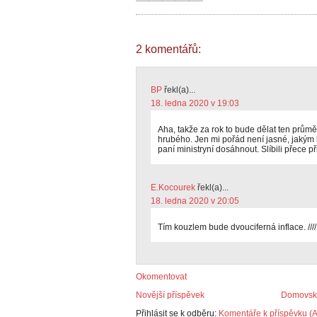
2 komentářů:
BP
řekl(a)...
18. ledna 2020 v 19:03
Aha, takže za rok to bude dělat ten průmě
hrubého. Jen mi pořád není jasné, jakým 
paní ministryní dosáhnout. Slíbili přece př
E.Kocourek
řekl(a)...
18. ledna 2020 v 20:05
Tím kouzlem bude dvouciferná inflace. ////
Okomentovat
Novější příspěvek
Domovská
Přihlásit se k odběru:
Komentáře k příspěvku (