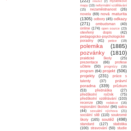
(222)
myšlenkové
mládež
(2)
mapy
(10)
neformální vzdělávání
nezaměstnanost
(26)
(15)
nová maturita
novela
(69)
(1305)
odkazy
odbory
(45)
(271)
ombudsman
(40)
online
(174)
open source
(23)
otevřený dopis
(42)
pedagogicko-psychologické
poradny
(41)
petice
(19)
polemika
(1885)
pozvánky
(1810)
praktické školy
(25)
prezentace
(66)
profese
učitele
(50)
prognózy
(16)
projekt
(506)
program
(64)
projekty
(231)
práce s
právní
talenty
(37)
poradna
(339)
průzkum
(53)
přednáška
(27)
předškolní ročník
(75)
předškolní vzdělávání
(103)
recenze
(30)
redakce
(16)
regionální školství
(94)
satira
(44)
sexuální výchova
(21)
sociální sítě
(110)
soukromé
soutěž
(498)
školy
(165)
standard
(127)
statistika
(100)
stravování
(50)
studie