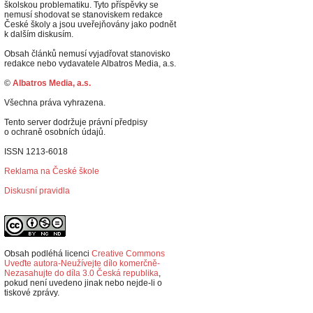
školskou problematiku. Tyto příspěvky se
nemusí shodovat se stanoviskem redakce
České školy a jsou uveřejňovány jako podnět
k dalším diskusím.
Obsah článků nemusí vyjadřovat stanovisko
redakce nebo vydavatele Albatros Media, a.s.
©
Albatros Media, a.s.
Všechna práva vyhrazena.
Tento server dodržuje právní předpisy
o ochraně osobních údajů.
ISSN 1213-6018
Reklama na České škole
Diskusní pravidla
Obsah podléhá licenci
Creative Commons
Uveďte autora-Neužívejte dílo komerčně-
Nezasahujte do díla 3.0 Česká republika
,
p
okud není uvedeno jinak nebo nejde-li o
tiskové zprávy.