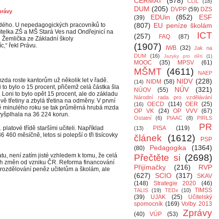
CERMAT
(578)
CLIL
(18)
DUM
(205)
DVPP
(59)
DZS
právy
EDUin
(852)
ESF
(39)
každého. U nepedagogických pracovníků to
(807)
EU peníze školám
ředitelka ZŠ a MŠ Stará Ves nad Ondřejnicí na
ICT
(257)
FAQ
(87)
l Žemlička ze Základní školy
(1907)
c,“ řekl Právu.
IWB
(32)
Jak na
DUM
(16)
Jazyky pro děti
(1)
MOOC
(35)
MPSV
(61)
MŠMT
(4611)
NAEP
zda roste kantorům už několik let v řadě.
NIDV
(228)
NIDM
(58)
(14)
 to bylo o 15 procent, přičemž celá částka šla
NÚV
(321)
NÚOV
(55)
y. Loni to bylo opět 15 procent, ale do základu
Národní rada pro vzdělávání
dvě třetiny a zbylá třetina na odměny. V první
OECD
(114)
OER
(25)
(16)
ě minulého roku se tak průměrná hrubá mzda
OP VK
(24)
OP VVV
(67)
vyšplhala na 36 224 korun.
Ostatní
(6)
PIAAC
(8)
PIRLS
PR
 platové třídě staršími učiteli. Například
PISA
(119)
(13)
36 460 měsíčně, letos si polepší o tři tisícovky
článek
(1612)
PSP
Pedagogika
(1364)
(80)
tu, není zatím jisté vzhledem k tomu, že celá
Přečtěte si
(2698)
ích změn od vzniku ČR. Reforma financování
Přijímačky
(216)
RVP
rozdělování peněz učitelům a školám, ale
(627)
SCIO
(317)
SKAV
(148)
Strategie 2020
(46)
TIMSS
TALIS
(19)
TEDx
(10)
(39)
UJAK
(25)
Učitelský
spomocník
(169)
Volby 2013
Zprávy
(40)
VÚP
(53)