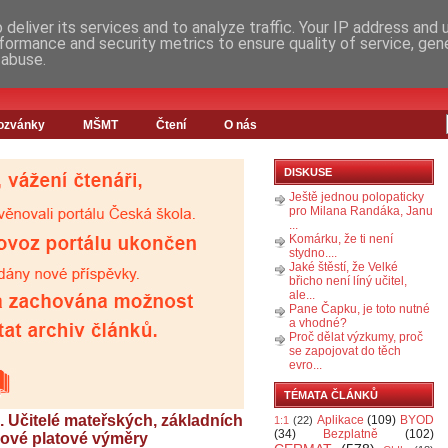
deliver its services and to analyze traffic. Your IP address and
formance and security metrics to ensure quality of service, ge
 abuse.
ozvánky
MŠMT
Čtení
O nás
DISKUSE
Ještě jednou polopaticky
pro Milana Randáka, Janu
...
Komárku, že ti není
stydno....
Jaké štěstí, že Velké
břicho není líný učitel,
ale...
Pane Čapku, je toto nutné
a vhodné?
Proč dělat výzkumy, proč
se zapojovat do těch
evro...
TÉMATA ČLÁNKŮ
. Učitelé mateřských, základních
Aplikace
(109)
BYOD
1:1
(22)
(34)
Bezplatně
(102)
 nové platové výměry