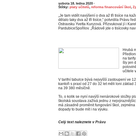
sobota 18. ledna 2020
·
Štítky:
platy učitelů
,
reforma financování škol
,
Z
„Je tam vidět navýšení o dva až tři tisíce na 
dělalo taky dva až tři tisíce,“ potvrdila Právu 
Ostravsku Yvetta Kunzová. Přizvukoval jí i Kare
PardubiceSpořilov. „Řádově jde o tisícovky naví
Hrubá m
Předloni
na tarif
šly jen 
polovin
učitele 
V tarifní tabulce bývá nejvyšší zastoupení ve 12.
kantoři s praxí od 27 do 32 let měli loni základ 
na 39 380 měsíčně.
To, o kolik se nyní navýší nenárokové složky pla
školská soustava zažívá jednu z nejvýraznějš
má zásadně proměnit fungování škol, zejména 
dopady to bude mít i na výuku.
Celý text naleznete v Právu