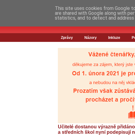
This site uses cookies from Google to 
are shared with Google along with per
statistics, and to detect and address
Zprávy
Názory
Inkluze
P
Učitelé dostanou výrazně přidáno
a středních škol nyní podepisují