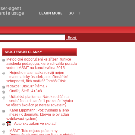
RSS
KOMENTÁŘE
 user-agent
nerate usage
LEARN MORE
GOT IT
NEJČTENĚJŠÍ ČLÁNKY
Metodické doporučení ke zřízení funkce
asistenta pedagoga, které schválila porada
vedení MŠMT na konci května 2015
Hejného matematika rozvíjí nejen
matematický úsudek, ale i čtenářské
schopnosti, říká matikář Tomáš Otisk
redakce: Diskuzní téma 7
Ondřej Šteffl: 4+3=8
Učitelská platforma: Nárok rodičů na
souběžnou distanční i prezenční výuku
ve všech školách je nerealizovatelný
Karel Lippmann: Pozitivismus a jeho
meze (K dogmatu, kterým je ovládán
vzdělávací systém)
Autorský zákon ve školách
MŠMT: Toto nejsou prázdniny:
Doporučené postupy pro školy v období