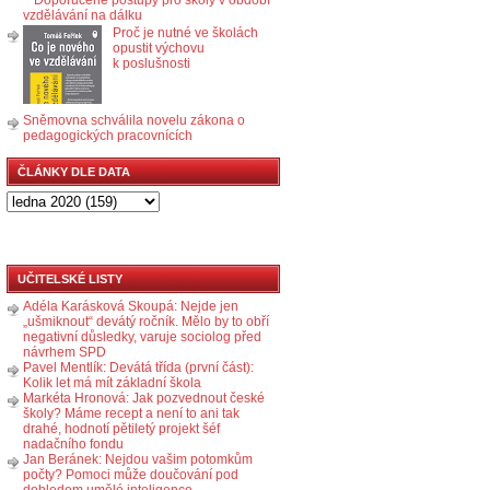
vzdělávání na dálku
Proč je nutné ve školách
opustit výchovu
k poslušnosti
Sněmovna schválila novelu zákona o
pedagogických pracovnících
ČLÁNKY DLE DATA
UČITELSKÉ LISTY
Adéla Karásková Skoupá: Nejde jen
„ušmiknout“ devátý ročník. Mělo by to obří
negativní důsledky, varuje sociolog před
návrhem SPD
Pavel Mentlík: Devátá třída (první část):
Kolik let má mít základní škola
Markéta Hronová: Jak pozvednout české
školy? Máme recept a není to ani tak
drahé, hodnotí pětiletý projekt šéf
nadačního fondu
Jan Beránek: Nejdou vašim potomkům
počty? Pomoci může doučování pod
dohledem umělé inteligence