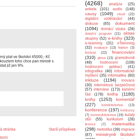
(4268)
analýza
(25)
anketa
(101)
audio
(148)
causy
(1049)
cloud
(22)
digitální vzdělávání
(44)
dokument
diskuse
(65)
(1094)
domácí výuka
(28)
dětské
dotační program
(21)
e-knihy
(323)
skupiny
(52)
e-learning
(31)
eTwinning
(32)
evaluace
(13)
fejeton
(3)
financování
festival
(22)
rný plat ve školství 45000,- Kč
(310)
gramotnosti
glosa
(13)
kouzlem toho chce pan ministr s
(48)
hodnocení
(108)
idat již jen 9%.
hodnocení aplikací
(41)
infografika
(40)
informatické
myšlení
(35)
informatika
(60)
inkluze
(1194)
inovace
(30)
internetová bezpečnost
(57)
interview
(173)
kariérní
kniha
(1180)
řád
(178)
knihy
(1253)
komentář
(227)
konektivismus
(13)
konference
(197)
konkursy
kulatý
(7)
konstruktivismus
(19)
stůl
(55)
kurikulum
(28)
matematika
licence
(7)
(298)
 stránka
Starší příspěvek
metodika
(39)
migrace
ministryně školství
(87)
Atom)