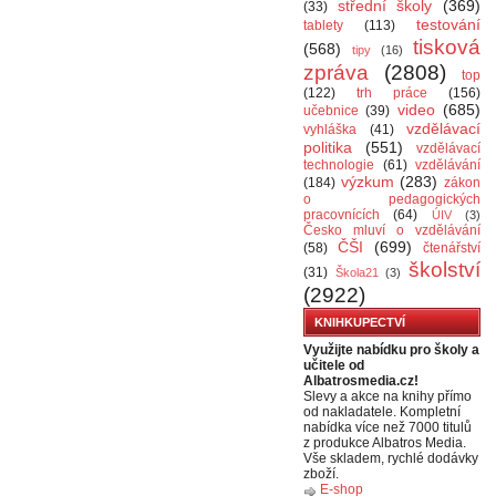
střední školy
(369)
(33)
testování
tablety
(113)
tisková
(568)
tipy
(16)
zpráva
(2808)
top
(122)
trh práce
(156)
video
(685)
učebnice
(39)
vzdělávací
vyhláška
(41)
politika
(551)
vzdělávací
technologie
(61)
vzdělávání
výzkum
(283)
(184)
zákon
o pedagogických
pracovnících
(64)
ÚIV
(3)
Česko mluví o vzdělávání
ČŠI
(699)
(58)
čtenářství
školství
(31)
Škola21
(3)
(2922)
KNIHKUPECTVÍ
Využijte nabídku pro školy a
učitele od
Albatrosmedia.cz!
Slevy a akce na knihy přímo
od nakladatele. Kompletní
nabídka více než 7000 titulů
z produkce Albatros Media.
Vše skladem, rychlé dodávky
zboží.
E-shop