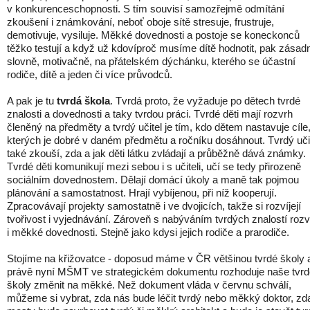
v konkurenceschopnosti. S tím souvisí samozřejmě odmítání
zkoušení i známkování, neboť oboje sítě stresuje, frustruje,
demotivuje, vysiluje. Měkké dovednosti a postoje se koneckonců
těžko testují a když už kdovíproč musíme dítě hodnotit, pak zásad
slovně, motivačně, na přátelském dýchánku, kterého se účastní
rodiče, dítě a jeden či více průvodců.
A pak je tu
tvrdá škola
. Tvrdá proto, že vyžaduje po dětech tvrdé
znalosti a dovednosti a taky tvrdou práci. Tvrdé děti mají rozvrh
členěný na předměty a tvrdý učitel je tím, kdo dětem nastavuje cíle
kterých je dobré v daném předmětu a ročníku dosáhnout. Tvrdý uči
také zkouší, zda a jak děti látku zvládají a průběžně dává známky.
Tvrdé děti komunikují mezi sebou i s učiteli, učí se tedy přirozeně
sociálním dovednostem. Dělají domácí úkoly a maně tak pojmou
plánování a samostatnost. Hrají vybíjenou, při níž kooperují.
Zpracovávají projekty samostatně i ve dvojicích, takže si rozvíjejí
tvořivost i vyjednávání. Zároveň s nabýváním tvrdých znalostí rozví
i měkké dovednosti. Stejně jako kdysi jejich rodiče a prarodiče.
Stojíme na křižovatce - doposud máme v ČR většinou tvrdé školy 
právě nyní MŠMT ve strategickém dokumentu rozhoduje naše tvrd
školy změnit na měkké. Než dokument vláda v červnu schválí,
můžeme si vybrat, zda nás bude léčit tvrdý nebo měkký doktor, zd