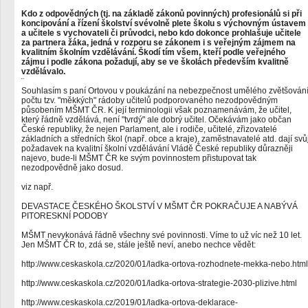
Kdo z odpovědných (tj. na základě zákonů povinných) profesionálů si při
koncipování a řízení školství svévolně plete školu s výchovným ústavem
a učitele s vychovateli či průvodci, nebo kdo dokonce prohlašuje učitele
za partnera žáka, jedná v rozporu se zákonem i s veřejným zájmem na
kvalitním školním vzdělávání. Škodí tím všem, kteří podle veřejného
zájmu i podle zákona požadují, aby se ve školách především kvalitně
vzdělávalo.
¨
Souhlasím s paní Ortovou v poukázání na nebezpečnost umělého zvětšován
počtu tzv. "měkkých" rádoby učitelů podporovaného nezodpovědným
působením MŠMT ČR. K její terminologii však poznamenávám, že učitel,
který řádně vzdělává, není "tvrdý" ale dobrý učitel. Očekávám jako občan
České republiky, že nejen Parlament, ale i rodiče, učitelé, zřizovatelé
základních a středních škol (např. obce a kraje), zaměstnavatelé atd. dají svů
požadavek na kvalitní školní vzdělávání Vládě České republiky důrazněji
najevo, bude-li MŠMT ČR ke svým povinnostem přistupovat tak
nezodpovědně jako dosud.
viz např.
DEVASTACE ČESKÉHO ŠKOLSTVÍ V MŠMT ČR POKRAČUJE A NABÝVÁ
PITORESKNÍ PODOBY
MŠMT nevykonává řádně všechny své povinnosti. Víme to už víc než 10 let.
Jen MŠMT ČR to, zdá se, stále ještě neví, anebo nechce vědět:
http://www.ceskaskola.cz/2020/01/ladka-ortova-rozhodnete-mekka-nebo.html
http://www.ceskaskola.cz/2020/01/ladka-ortova-strategie-2030-plizive.html
http://www.ceskaskola.cz/2019/01/ladka-ortova-deklarace-