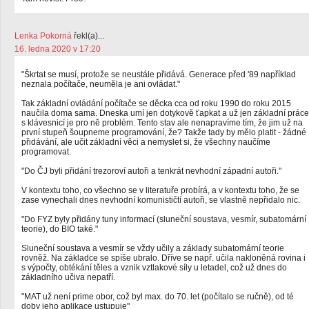
Lenka Pokorná
řekl(a)...
16. ledna 2020 v 17:20
"Škrtat se musí, protože se neustále přidává. Generace před '89 například
neznala počítače, neuměla je ani ovládat."
Tak základní ovládání počítače se děcka cca od roku 1990 do roku 2015
naučila doma sama. Dneska umí jen dotykově ťapkat a už jen základní práce
s klávesnicí je pro ně problém. Tento stav ale nenapravíme tím, že jim už na
první stupeň šoupneme programování, že? Takže tady by mělo platit - žádné
přidávání, ale učit základní věci a nemyslet si, že všechny naučíme
programovat.
"Do ČJ byli přidání trezoroví autoři a tenkrát nevhodní západní autoři."
V kontextu toho, co všechno se v literatuře probírá, a v kontextu toho, že se
zase vynechali dnes nevhodní komunističtí autoři, se vlastně nepřidalo nic.
"Do FYZ byly přidány tuny informací (sluneční soustava, vesmír, subatomární
teorie), do BIO také."
Sluneční soustava a vesmír se vždy učily a základy subatomární teorie
rovněž. Na základce se spíše ubralo. Dříve se např. učila nakloněná rovina i
s výpočty, obtékání těles a vznik vztlakové síly u letadel, což už dnes do
základního učiva nepatří.
"MAT už není prime obor, což byl max. do 70. let (počítalo se ručně), od té
doby jeho aplikace ustupuje"