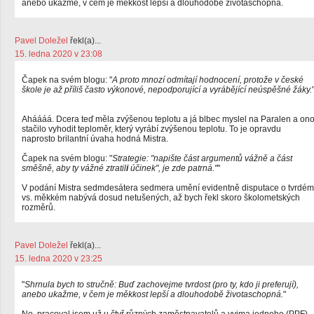
anebo ukažme, v čem je měkkost lepší a dlouhodobě životaschopná.
Pavel Doležel
řekl(a)...
15. ledna 2020 v 23:08
Čapek na svém blogu: "
A proto mnozí odmítají hodnocení, protože v české
škole je až příliš často výkonové, nepodporující a vyrábějící neúspěšné žáky.
Aháááá. Dcera teď měla zvýšenou teplotu a já blbec myslel na Paralen a on
stačilo vyhodit teploměr, který vyrábí zvýšenou teplotu. To je opravdu
naprosto brilantní úvaha hodná Mistra.
Čapek na svém blogu: "
Strategie: "napište část argumentů vážně a část
směšně, aby ty vážné ztratil
i
účinek", je zde patrná."
"
V podání Mistra sedmdesátera sedmera umění evidentně disputace o tvrdém
vs. měkkém nabývá dosud netušených, až bych řekl skoro školometských
rozměrů.
Pavel Doležel
řekl(a)...
15. ledna 2020 v 23:25
"
Shrnula bych to stručně: Buď zachovejme tvrdost (pro ty, kdo ji preferují),
anebo ukažme, v čem je měkkost lepší a dlouhodobě životaschopná.
"