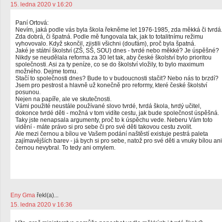
15. ledna 2020 v 16:20
Paní Ortová:
Nevím, jaká podle vás byla škola řekněme let 1976-1985, zda měkká či tvrdá
Zda dobrá, či špatná. Podle mě fungovala tak, jak to totalitnímu režimu
vyhovovalo. Když skončil, zjistili všichni (doufám), proč byla špatná.
Jaké je státní školství (ZŠ, SŠ, SOU) dnes - tvrdé nebo měkké? Je úspěšné?
Nikdy se neudělala reforma za 30 let tak, aby české školství bylo prioritou
společnosti. Asi za ty peníze, co se do školství vložily, to bylo maximum
možného. Dejme tomu.
Stačí to společnosti dnes? Bude to v budoucnosti stačit? Nebo nás to brzdí?
Jsem pro pestrost a hlavně už konečně pro reformy, které české školství
posunou.
Nejen na papíře, ale ve skutečnosti.
Vámi použité neustále používané slovo tvrdé, tvrdá škola, tvrdý učitel,
dokonce tvrdé děti - možná v tom vidíte cestu, jak bude společnost úspěšná.
Taky jste nenapsala argumenty, proč to k úspěchu vede. Neberu Vám toto
vidění - máte právo si pro sebe či pro své děti takovou cestu zvolit.
Ale mezi černou a bílou ve Vašem podání naštěstí existuje pestrá paleta
zajímavějších barev - já bych si pro sebe, natož pro své děti a vnuky bílou ani
černou nevybral. To tedy ani omylem.
Eny Gma
řekl(a)...
15. ledna 2020 v 16:36