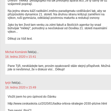
Dnešní "měkká" pedagogika má tak přebujelý aparát tezí, že ty samy se už
vzájemně popírají.
Na jednu stranu káží radikální změnu paradigmatu vzdělávání tak, aby se
přizpůsobilo dynamice 21. století. Na druhou stranu kritizují zaměření na
výkon, ruší gymnázia, odkládají povinnou maturitu a redukují osnovy.
Jako by ten život tam venku za zdmi fakult a školících agentur by snad
bůhvíjak "měkký", pohodlný a neočekával od člověka 21. století maximální
výkon...
Děkuji za Váš text.
Michal Komárek
řekl(a)...
16. ledna 2020 v 15:41
Pane Týři, nevkládejte tam, prosím opakovaně stále stejný příspěvek. Možná
jste si nevšimnul, že v diskusi visí... Děkuji!
tyrjir
řekl(a)...
16. ledna 2020 v 15:49
Vložil jsem ho pro úplnost do článku
http://www.ceskaskola.cz/2020/01/ladka-ortova-strategie-2030-plizive.html
Tam nevisí. Proč?