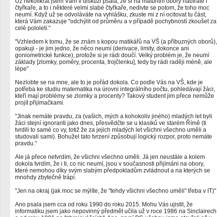
Už několikrát jsem Vám v diskuzi psala, že si na maturitní obory nabíráte i
čtyřkaře, a to i některé velmi slabé čtyřkaře, nedivte se potom, že toho moc
neumí. Když už se odvoláváte na vyhlášku, zkuste mi z ní ocitovat tu část,
která Vám zakazuje "odchýlit od průměru a v případě pochybností zkoušet za
celé pololetí."
"Vzhledem k tomu, že se znám s kopou matikářů na VŠ (a příbuzných oborů),
opakuji - je jim jedno, že něco neumí (derivace, limity, dokonce ani
goniometrické funkce), protože si je rádi doučí. Velký problém je, že neumí
základy [zlomky, poměry, procenta, trojčlenku], tedy by rádi raději méně, ale
lépe"
Nezlobte se na mne, ale to je pořád dokola. Co podle Vás na VŠ, kde je
potřeba ke studiu matematika na úrovni integrálního počtu, pohledávají žáci,
kteří mají problémy se zlomky a procenty? Takový student jim přece nemůže
projít přijímačkami.
"Jinak nemáte pravdu, za (vašich, mých a kohokoliv jiného) mladých let byli
žáci stejní ignoranti jako dnes, přesvědčte se u klasiků ve starém Římě (ti
tvrdili to samé co vy, totiž že za jejich mladých let všichni všechno uměli a
studovali sami). Bohužel tato tvrzení způsobují logický rozpor, proto nemáte
pravdu."
Ale já přece netvrdím, že všichni všechno uměli. Já jen neustále a kolem
dokola tvrdím, že i ti, co nic neumí, jsou v současnosti přijímáni na obory,
které nemohou díky svým slabým předpokladům zvládnout a na kterých se
mnohdy zbytečně trápí.
"Jen na okraj (jak moc se mýlíte, že "tehdy všichni všechno uměli" třeba v IT)"
Ano psala jsem cca od roku 1990 do roku 2015. Mohu Vás ujistit, že
informatiku jsem jako nepovinný předmět učila už v roce 1986 na Sinclairech