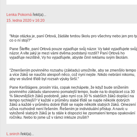
Lenka Pokorná
řekl(a)...
15. ledna 2020 v 16:20
"Moje otázka je, paní Ortová, žádáte tvrdou školu pro všechny nebo jen pro ty
co o ní stojí?"
Pane Šteffle, paní Ortová pouze vyjadřuje svůj názor. Vy také vyjadřujete svůj
názor. A víte jaký je mezi vámi dvěma podstaný rozdíl? Paní Ortová ho
vyjadřuje nezištně, Vy ho vyjadřujete, abyste činil reklamu svým školám.
"Zmenšením povinného rozsahu (základu) umožníte, aby se zmenšilo tempo
a více žáků se naučilo alespoň něco, což nyní nejde. Nikdo nebrání nikomu,
aby ve slušné třídě byl rozsah výuky širší."
Pane Keršlágere, prosím Vás, copak nechápete, že když bude snížením
povinného základu stanoveno pomalejší tempo, bude na to doplácet cca 30
% šikovnějších žáků podobně, jako nyní cca 30 % slabších žáků doplácí na
tempo rychlejší? V každé v průměru slabé třídě se najde několik dobrých
žáků a každé v průměru dobré třídě se najde několik slabých žáků. Omezení
učiva rozhodně není řešením. Řešením je individuální přístup. A navíc u
vyloženě slabých žáků je tu stále k dispozici ke zpomalení tempa opakování
ročníku. Nebo to jsme už v rámci inkluze zrušili?
L.snirch
řekl(a)...