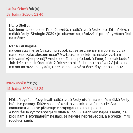
Laďka Ortová
řekl(a)...
15. ledna 2020 v 12:40
Pane Šteffle,
každému, co jeho jest. Pro děti tvrdých rodičů tvrdé školy, pro děti měkkých
měkké školy. Strategie 2030+ je, obávám se, předzvěstí proměny všech škol
na měkké.
Pane Keršlágere,
na čem stavíme ve Strategii předpoklad, že se zmenšením objemu učiva
naučí více žáků alespoň něco? Vyzkoušel to někdo, je nějaký výzkum,
relevantní výstup z něj? Anebo doufáme a předpokládáme, že to tak bude?
Jak definujete slušnou třídu? Jak se do ní děti budou dostávat? A jak se na
maximum rozvinou ty děti, které se do takové slušné třídy nedostanou?
mirek vaněk
řekl(a)...
15. ledna 2020 v 13:25
Někteří by rádi převychvali rodiče tvrdé školy nísilím na rodiče měkké školy,
brání se potvory. Takže s tou měkostí to zas tak slavné nebude. A ta
komunikativnost se přetavuje v propagandu a manipulaci.
A bohužel ta vyhrocenost je tu stále a i po 30 letech kdo nejde s námi, jde
proti nám. Reformátorům nestačí, že některé nepřesvědčili, ale prostě jim tu
revoluci nařídí.