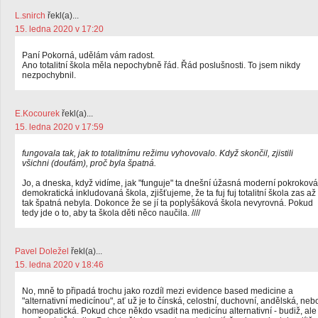
L.snirch
řekl(a)...
15. ledna 2020 v 17:20
Paní Pokorná, udělám vám radost.
Ano totalitní škola měla nepochybně řád. Řád poslušnosti. To jsem nikdy
nezpochybnil.
E.Kocourek
řekl(a)...
15. ledna 2020 v 17:59
fungovala tak, jak to totalitnímu režimu vyhovovalo. Když skončil, zjistili
všichni (doufám), proč byla špatná.
Jo, a dneska, když vidíme, jak "funguje" ta dnešní úžasná moderní pokroková
demokratická inkludovaná škola, zjišťujeme, že ta fuj fuj totalitní škola zas až
tak špatná nebyla. Dokonce že se jí ta poplyšáková škola nevyrovná. Pokud
tedy jde o to, aby ta škola děti něco naučila. ////
Pavel Doležel
řekl(a)...
15. ledna 2020 v 18:46
No, mně to připadá trochu jako rozdíl mezi evidence based medicine a
"alternativní medicínou", ať už je to čínská, celostní, duchovní, andělská, neb
homeopatická. Pokud chce někdo vsadit na medicínu alternativní - budiž, ale