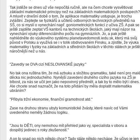
Tak jistěže se dnes už vše nepočítá ručně, ale na čem chcete vysvětlovat
základní matematické principy než na základních matematických postupech?
A mluvit v dnešní době o tom, že aplikace matematiky ustupuje, je trochu
zvláštní. Zeptejte se fyzikářů a učitelů odborných technických předmětů na
SŠ, co si myslí o vynechání např. goniometrických funkcí z učiva ZŠ. A pak se
ještě zajděte zeptat VŠ kantorů na technických školách, jaký mají názor na
vynechání výuky diferenciálního počtu na gymnáziích. Jo, a pak ještě
nahlédněte do výukového systému planetavedomosti.iedu.sk, který má svůj
původ v Polsku a využívá se i v tolik obdivovaném Finsku, a zjistíte, že výuka
matematiky i fyziky na základních a středních školách v těchto státech je ještě
náročnější než u nás.
"Zavedly se DVA cizí NESLOVANSKÉ jazyky."
No tak ona ruština tím, že má azbuku a složitou gramatiku, také není pro mal
děcka nic jednoduchého. Nynější zavedení druhého cizího jazyka na ZŠ je
blbost, za nás se učil jen jako nepovinný předmět, a tak by to mělo být i dnes.
Ale chcete snad naznačit, že na toto přidání by měla doplatit matematika
ubráním?
"Přibyla tržní ekonomie, finanční gramotnost atd."
Zase na druhou stranu ubyly komunistické žvásty, které navíc od Vámi
uvedeného neměly žádnou logiku.
"Jsou to DĚTI, ony nemohou mít přehled jako vy, specialista v oboru a
dospělý jedinec s roky zkušeností."
A on to snad po nich někdo chce? Tady stále někdo nechápe, že učivo je jen