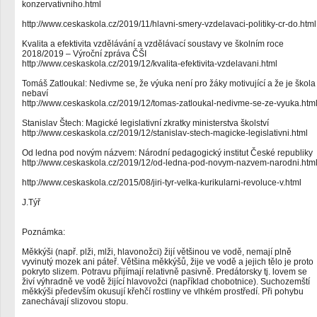
konzervativniho.html
http://www.ceskaskola.cz/2019/11/hlavni-smery-vzdelavaci-politiky-cr-do.html
Kvalita a efektivita vzdělávání a vzdělávací soustavy ve školním roce
2018/2019 – Výroční zpráva ČŠI
http://www.ceskaskola.cz/2019/12/kvalita-efektivita-vzdelavani.html
Tomáš Zatloukal: Nedivme se, že výuka není pro žáky motivující a že je škola
nebaví
http://www.ceskaskola.cz/2019/12/tomas-zatloukal-nedivme-se-ze-vyuka.htm
Stanislav Štech: Magické legislativní zkratky ministerstva školství
http://www.ceskaskola.cz/2019/12/stanislav-stech-magicke-legislativni.html
Od ledna pod novým názvem: Národní pedagogický institut České republiky
http://www.ceskaskola.cz/2019/12/od-ledna-pod-novym-nazvem-narodni.htm
http://www.ceskaskola.cz/2015/08/jiri-tyr-velka-kurikularni-revoluce-v.html
J.Týř
Poznámka:
Měkkýši (např. plži, mlži, hlavonožci) žijí většinou ve vodě, nemají plně
vyvinutý mozek ani páteř. Většina měkkýšů, žije ve vodě a jejich tělo je proto
pokryto slizem. Potravu přijímají relativně pasivně. Predátorsky tj. lovem se
živí výhradně ve vodě žijící hlavovožci (například chobotnice). Suchozemští
měkkýši především okusují křehčí rostliny ve vlhkém prostředí. Při pohybu
zanechávají slizovou stopu.