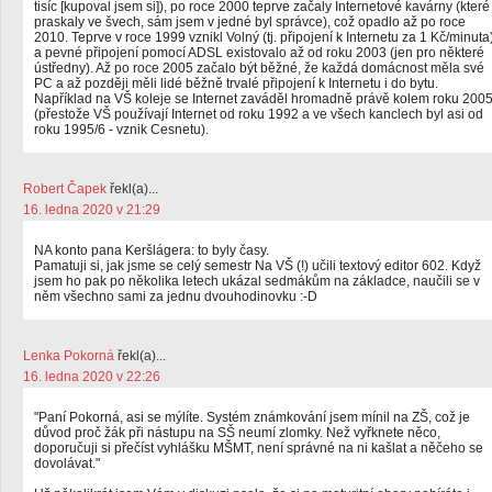
tisíc [kupoval jsem si]), po roce 2000 teprve začaly Internetové kavárny (které
praskaly ve švech, sám jsem v jedné byl správce), což opadlo až po roce
2010. Teprve v roce 1999 vznikl Volný (tj. připojení k Internetu za 1 Kč/minuta
a pevné připojení pomocí ADSL existovalo až od roku 2003 (jen pro některé
ústředny). Až po roce 2005 začalo být běžné, že každá domácnost měla své
PC a až později měli lidé běžně trvalé připojení k Internetu i do bytu.
Například na VŠ koleje se Internet zaváděl hromadně právě kolem roku 200
(přestože VŠ používají Internet od roku 1992 a ve všech kanclech byl asi od
roku 1995/6 - vznik Cesnetu).
Robert Čapek
řekl(a)...
16. ledna 2020 v 21:29
NA konto pana Keršlágera: to byly časy.
Pamatuji si, jak jsme se celý semestr Na VŠ (!) učili textový editor 602. Když
jsem ho pak po několika letech ukázal sedmákům na základce, naučili se v
něm všechno sami za jednu dvouhodinovku :-D
Lenka Pokorná
řekl(a)...
16. ledna 2020 v 22:26
"Paní Pokorná, asi se mýlíte. Systém známkování jsem mínil na ZŠ, což je
důvod proč žák při nástupu na SŠ neumí zlomky. Než vyřknete něco,
doporučuji si přečíst vyhlášku MŠMT, není správné na ni kašlat a něčeho se
dovolávat."