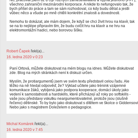
No, pracoval jsem už u čtyř různých zaměstnavatelů a vyjma jednoho (PPF),
všechno zahraniční mezinárodní korporace. A nikde to nefungovalo tak, že
bych přišel do práce a tam se sám rozhodoval, co kdy budu dělat a jestli
vůbec něco a všude po mně chtěli konkrétní znalosti a dovednosti.
Nemohu to dokázat, ale mám dojem, že když se chci živit hrou na klavír, tak
se na to nejlépe připravím tím, že budu cvičit hru na klavír a ne hru na
elektromontážní hadici, nebo borovou šišku.
Robert Čapek
řekl(a)...
16. ledna 2020 v 0:23
Paní Ortová, můžete diskutovat na mém blogu na idnes. Můžete diskutovat
zde. Blog na mých stránkách není k diskuzi určen.
Myslím, že protiargumentů jsem ve svém textu představil celou řadu. Ale
těžko na ně hledat odpověď, že? Výklad učitele jako trénink vzájemné
komunikace žáků, vybíjená jako podpora kooperace, domácí úkoly jako
vedení k samostatnosti a hardskills, které přicházejí až roky po softskills -
vaše jsou představy vskutku neargumentovatelné, protože jsou (slušně
řečeno) dětinské. To by bylo jako diskutovat s dítětem ve školce o Giddensovi
Nebo jako s magistrem Doleželem o pedagogice.
Michal Komárek
řekl(a)...
16. ledna 2020 v 7:45