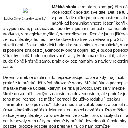
Měkká škola
je místem, kam prý čím dá
více rodičů chce dát své dítě. Děti se tu 
v první řadě měkkým dovednostem, jako
Laďka Ortová (archiv autorky)
například komunikativnost, řešení konflik
a vyjednávání, předvídavost, asertivní jednání, empatie, samostatn
tvořivost, strategické myšlení, sebereflexe ad. Rodiče jsou ujišťová
že nic důležitějšího než měkké dovednosti ve vzdělávání pro 21.
století není. Pokud totiž děti budou komunikativní a empatické, sn
si potřebné znalosti z jakéhokoliv oboru doplní, až je budou potřebo
V tu chvíli totiž budou motivované se ty tvrdé znalosti naučit, takže 
půjde úplně krásně samo, prakticky bez námahy a navíc v rekord
čase.
Dětem v měkké škole nikdo nepředepisuje, co se a kdy mají učit,
protože to měkké děti vědí přirozeně samy. Měkká škola pochopite
má také měkké učitele, kterým se říká průvodci. Děti se v měkké
škole dosud učí i tvrdým znalostem a dovednostem, ale protože je
toho moc, rozhodli se měkcí poradci, že učivo redukují, osekají
„minimálně až o polovinu“. Takže dnešní deváťák bude za pár let n
úrovni dnešního páťáka. Maturant na úrovni deváťáka. Pro měkké
rodiče je nejdůležitější, aby se dětem ve škole líbilo, chodily do ní r
nestresovaly se a učily se hlavně ty měkké dovednosti. A pak taky
postoje, protože postoje jsou přesně tím, co nám pomůže