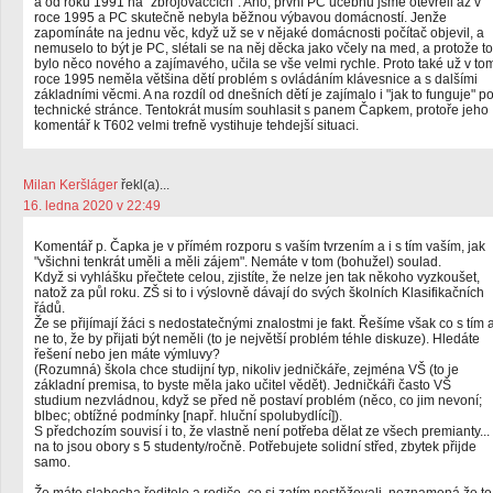
a od roku 1991 na "zbrojováčcích". Ano, první PC učebnu jsme otevřeli až v
roce 1995 a PC skutečně nebyla běžnou výbavou domácností. Jenže
zapomínáte na jednu věc, když už se v nějaké domácnosti počítač objevil, a
nemuselo to být je PC, slétali se na něj děcka jako včely na med, a protože to
bylo něco nového a zajímavého, učila se vše velmi rychle. Proto také už v to
roce 1995 neměla většina dětí problém s ovládáním klávesnice a s dalšími
základními věcmi. A na rozdíl od dnešních dětí je zajímalo i "jak to funguje" p
technické stránce. Tentokrát musím souhlasit s panem Čapkem, protoře jeho
komentář k T602 velmi trefně vystihuje tehdejší situaci.
Milan Keršláger
řekl(a)...
16. ledna 2020 v 22:49
Komentář p. Čapka je v přímém rozporu s vaším tvrzením a i s tím vaším, jak
"všichni tenkrát uměli a měli zájem". Nemáte v tom (bohužel) soulad.
Když si vyhlášku přečtete celou, zjistíte, že nelze jen tak někoho vyzkoušet,
natož za půl roku. ZŠ si to i výslovně dávají do svých školních Klasifikačních
řádů.
Že se přijímají žáci s nedostatečnými znalostmi je fakt. Řešíme však co s tím 
ne to, že by přijati být neměli (to je největší problém téhle diskuze). Hledáte
řešení nebo jen máte výmluvy?
(Rozumná) škola chce studijní typ, nikoliv jedničkáře, zejména VŠ (to je
základní premisa, to byste měla jako učitel vědět). Jedničkáři často VŠ
studium nezvládnou, když se před ně postaví problém (něco, co jim nevoní;
blbec; obtížné podmínky [např. hluční spolubydlící]).
S předchozím souvisí i to, že vlastně není potřeba dělat ze všech premianty...
na to jsou obory s 5 studenty/ročně. Potřebujete solidní střed, zbytek přijde
samo.