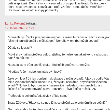
Že máte slabocha ředitele a rodiče, co si zatím nestěžovali, neznamená že to
děláte správně. Dobrá škola má soulad v přístupu, klasifikaci. Řeší excesy,
netrpí nespravedlnost, libovůli atd. Řeší vzdělání a neutápí se v nářcích a
ukazovaní na ostatní/vstupy/podmínky.
Lenka Pokorná
řekl(a)...
17. ledna 2020 v 7:29
"Komentář p. Čapka je v přímém rozporu s vaším tvrzením a i s tím vaším, jak
"všichni tenkrát uměli a měli zájem". Nemáte v tom (bohužel) soulad."
Děláte so legraci?
"Když si vyhlášku přečtete celou, zjistíte, že nelze jen tak někoho vyzkoušet,
natož za půl roku."
Napsala jsem Vám jasně, citujte. Teď ještě dodávám, nemlžte.
"Hledáte řešení nebo jen máte výmluvy?"
Jaké výmluvy? Já jen popisuji, jak situace v reálu vypadá. A jak by podle Vás
mělo vypadat řešení situace? Tak, že výuku osekáme, aby všichni všechno
zvládli? No tak to bychom se v matematice nedostali přes násobilku a v
češtině přes vyjmenovaná slova, tedy přes učivo třetího ročníku ZŠ.
"Potřebujete solidní střed, zbytek přijde samo."
Znáte Žáčkovo:"Hlavy se setnou těm, co přeční, zato průměrní jsou věční?"
"Že máte slabocha ředitele a rodiče, co si zatím nestěžovali, neznamená že t