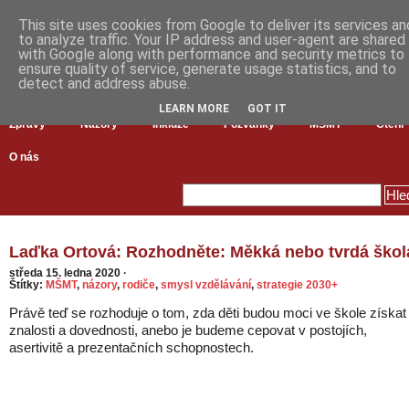
This site uses cookies from Google to deliver its services an
to analyze traffic. Your IP address and user-agent are shared
with Google along with performance and security metrics to
ensure quality of service, generate usage statistics, and to
detect and address abuse.
LEARN MORE
GOT IT
Zprávy
Názory
Inkluze
Pozvánky
MŠMT
Čtení
O nás
Laďka Ortová: Rozhodněte: Měkká nebo tvrdá škol
středa 15. ledna 2020
·
Štítky:
MŠMT
,
názory
,
rodiče
,
smysl vzdělávání
,
strategie 2030+
Právě teď se rozhoduje o tom, zda děti budou moci ve škole získat
znalosti a dovednosti, anebo je budeme cepovat v postojích,
asertivitě a prezentačních schopnostech.