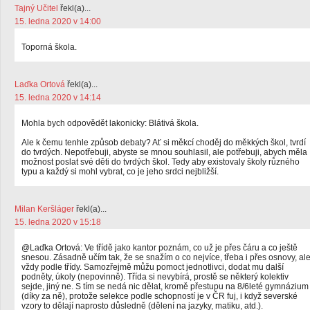
Tajný Učitel
řekl(a)...
15. ledna 2020 v 14:00
Toporná škola.
Laďka Ortová
řekl(a)...
15. ledna 2020 v 14:14
Mohla bych odpovědět lakonicky: Blátivá škola.
Ale k čemu tenhle způsob debaty? Ať si měkcí choděj do měkkých škol, tvrdí
do tvrdých. Nepotřebuji, abyste se mnou souhlasil, ale potřebuji, abych měla
možnost poslat své děti do tvrdých škol. Tedy aby existovaly školy různého
typu a každý si mohl vybrat, co je jeho srdci nejbližší.
Milan Keršláger
řekl(a)...
15. ledna 2020 v 15:18
@Laďka Ortová: Ve třídě jako kantor poznám, co už je přes čáru a co ještě
snesou. Zásadně učím tak, že se snažím o co nejvíce, třeba i přes osnovy, al
vždy podle třídy. Samozřejmě můžu pomoct jednotlivci, dodat mu další
podněty, úkoly (nepovinně). Třída si nevybírá, prostě se některý kolektiv
sejde, jiný ne. S tím se nedá nic dělat, kromě přestupu na 8/6leté gymnázium
(díky za ně), protože selekce podle schopností je v ČR fuj, i když severské
vzory to dělají naprosto důsledně (dělení na jazyky, matiku, atd.).