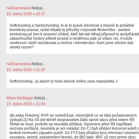
rváčkazvesela
řekl(a)...
15. ledna 2020 v 20:37
Softchooling a hardschooling, to je to pravé ořechové a hlavně to pořádně
teoreticky popsat, vydat nějaké ty příručky rozpoutat školeníčka - pardon
workshopy,ať tam ti unavení učitelé, kteří tak tak stíhají připravit ty správňáck
zábavňoučké hodiny pěkně posedí a nestihnou pak už vůbec nic. A může
vzniknout i další neziskovka a možná i ministerstvo. Kam jsme všichni dali
selský rozum?
rváčkazvesela
řekl(a)...
15. ledna 2020 v 21:25
Softschooling...já abych ty nové ideové směry zase nepopletla:-)
Milan Keršláger
řekl(a)...
15. ledna 2020 v 21:44
@Lenka Pokorná: RVP se nedodržuje, minimálně co se týká požadovaných
výstupů.[1] Na SŠ jde téměř dvojnásobek žáků oproti stavu před rokem '89.
Škrtat se musí, protože se neustále přidává. Generace před '89 například
neznala počítače, neuměla je ani ovládat. Do ČJ byli přidání trezoroví autoři 
tenkrát nevhodní západní autoři. Do FYZ byly přidány tuny informací (slunečn
soustava, vesmír, subatomární teorie), do BIO také. MAT už není prime obor,