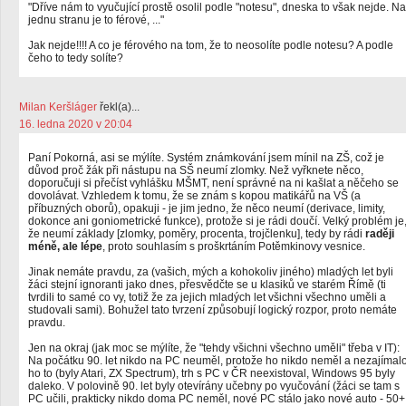
"Dříve nám to vyučující prostě osolil podle "notesu", dneska to však nejde. Na
jednu stranu je to férové, ..."
Jak nejde!!!! A co je férového na tom, že to neosolíte podle notesu? A podle
čeho to tedy solíte?
Milan Keršláger
řekl(a)...
16. ledna 2020 v 20:04
Paní Pokorná, asi se mýlíte. Systém známkování jsem mínil na ZŠ, což je
důvod proč žák při nástupu na SŠ neumí zlomky. Než vyřknete něco,
doporučuji si přečíst vyhlášku MŠMT, není správné na ni kašlat a něčeho se
dovolávat. Vzhledem k tomu, že se znám s kopou matikářů na VŠ (a
příbuzných oborů), opakuji - je jim jedno, že něco neumí (derivace, limity,
dokonce ani goniometrické funkce), protože si je rádi doučí. Velký problém je
že neumí základy [zlomky, poměry, procenta, trojčlenku], tedy by rádi
raději
méně, ale lépe
, proto souhlasím s proškrtáním Potěmkinovy vesnice.
Jinak nemáte pravdu, za (vašich, mých a kohokoliv jiného) mladých let byli
žáci stejní ignoranti jako dnes, přesvědčte se u klasiků ve starém Římě (ti
tvrdili to samé co vy, totiž že za jejich mladých let všichni všechno uměli a
studovali sami). Bohužel tato tvrzení způsobují logický rozpor, proto nemáte
pravdu.
Jen na okraj (jak moc se mýlíte, že "tehdy všichni všechno uměli" třeba v IT):
Na počátku 90. let nikdo na PC neuměl, protože ho nikdo neměl a nezajímal
ho to (byly Atari, ZX Spectrum), trh s PC v ČR neexistoval, Windows 95 byly
daleko. V polovině 90. let byly otevírány učebny po vyučování (žáci se tam s
PC učili, prakticky nikdo doma PC neměl, nové PC stálo jako nové auto - 50+