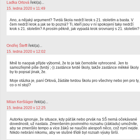
Laďka Ortová
řekl(a)...
15. ledna 2020 v 11:49
Ano, a nějaký argument? Tvrdá škola nedrží krok s 21. stoletím a basta. V
čem nedrží krok a jak se to pozná? Ti, kteří jsou v ní spokojení taky nedrží
krok s 21. stoletím? A prosím pěkně, jak vypadá krok srovnaný s 21. stoletím?
Ondřej Šteffl
řekl(a)...
15. ledna 2020 v 12:02
Mně to naopak přijde výborné, že to je tak černobíle vyhrocené. Jen to
samozřejmě píše (tvrdý ;-)) zastánce tvrdé školy, takže zastánce měkké školy
by to popsal jinak, že.
Moje otázka je, paní Ortová, žádáte tvrdou školu pro všechny nebo jen pro ty,
co o ní stojí?
Milan Keršláger
řekl(a)...
15. ledna 2020 v 12:25
Autorka ignoruje, že situace, kdy páťák nebo prvák na SŠ nemá očekávané
dovednosti, už nastala. Zmenšením povinného rozsahu (základu) umožníte,
aby se zmenšilo tempo a více žáků se naučilo alespoň něco, což nyní nejde.
Nikdo nebrání nikomu, aby ve slušné třídě byl rozsah výuky širší.