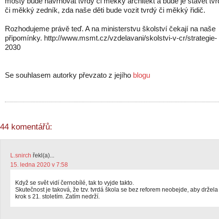
mosty bude navrhovat tvrdý či měkký architekt a bude je stavět tvr
či měkký zedník, zda naše děti bude vozit tvrdý či měkký řidič.
Rozhodujeme právě teď. A na ministerstvu školství čekají na naše
připomínky. http://www.msmt.cz/vzdelavani/skolstvi-v-cr/strategie-
2030
Se souhlasem autorky převzato z jejího
blogu
44 komentářů:
L.snirch
řekl(a)...
15. ledna 2020 v 7:58
Když se svět vidí černobílé, tak to vyjde takto.
Skutečnost je taková, že tzv. tvrdá škola se bez reforem neobejde, aby držela
krok s 21. stoletím. Zatím nedrží.