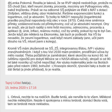
@Lenka Pokorná: Realita je taková, že se RVP stejně nedodržuje, protože n
SŠ chodí žáci, kteří neumí zlomky, procenta, mocniny ani Pythagorovu větu,
natož trojčlenku. Právě se na odborné SŠ potýkám ve třídě s MAT s dotací
2h/týden, většina dívky, obor Hotelnictví. Řešíme exponenciální funkci a
logaritmus, což je absurdní. Ty holky to NIKDY nepoužijí (logaritmické
pravítko používal naposledy můj otec v roce 1970). Čeká mne směrnice
přímky, vzdálenost bodu od přímky/roviny, což už je absolutní nesmysl. Ony
se snaží, ale já bych raději s nimi řešil mocninu, odmocninu, procenta a
aplikaci (tj. úrok, inflaci, reálnou mzdu), což by uměly, pokud by na to byl čas..
Jenže když jde některá na Ekonomku, tak bych je poškodil. Na VŠ by
nevadilo, že neumí logaritmus, vadí když neumí základy (ano, učil jsem
dlouho na VŠ, mluvil jsem s kolegy).
Kromě VŠ mám zkušenosti se SŠ, ZŠ, integrovanou třídou, IVP i výukou
znevýhodněných. I když s tou Vizí 2030 mám problém, prostříhání učiva by
mělo nastat. Třeba počtářství je zaměstnání, které skončilo na konci 60. let
(většinu výpočtů pro dobytí Měsíce se v NASA dělala ručně), strojaři si od 90.
let také nosníky už ručně nepočítají. Ale výuka matematiky jede na školách
jako před rokem 1960, bohužel :-( Krasopis skončil, rýsování taky a bude se
dál škrtat (a jinde přidávat), to je realita.
Tajný Učitel
řekl(a)...
15. ledna 2020 v 17:16
L. Ortová, nechte to na rodičích. Buďte tvrdá, ale nervěte to to všem. Měkkost
nechte měkkýšům. Nejste-li spokojena s mírou tvrdosti, domácí škola volá,
tam se tvrdosti meze nekladou.