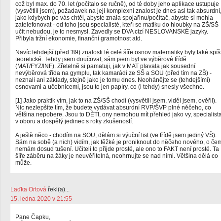
což byl max. do 70. let (počítalo se ručně), od té doby jeho aplikace ustupuje
(vysvětlil jsem), požadavek na její komplexní znalost je dnes asi tak absurdní
jako kdybych po vás chtěl, abyste znala spojařinu/počítač, abyste si mohla
zatelefonovat - od toho jsou specialisté, kteří se matiku do hloubky na ZŠ/SŠ
učit nebudou, je to nesmysl. Zavedly se DVA cizí NESLOVANSKÉ jazyky.
Přibyla tržní ekonomie, finanční gramotnost atd.
Navíc tehdejší (před '89) znalosti té celé šíře osnov matematiky byly také spíš
teoretické. Tehdy jsem doučoval, sám jsem byl ve výběrové třídě
(MAT/FYZ/INF). Zřetelně si pamatuji, jak v MAT plavala jak sousední
nevýběrová třída na gymplu, tak kamarádi ze SŠ a SOU (před tím na ZŠ) -
neznali ani základy, stejně jako je tomu dnes. Neohánějte se (tehdejšími)
osnovami a učebnicemi, jsou to jen papíry, co (i tehdy) snesly všechno.
[1] Jako praktik vím, jak to na ZŠ/SŠ chodí (vysvětlil jsem, viděl jsem, ověřil).
Nic nezlepšíte tím, že budete vydávat absurdní RVP/ŠVP plné něčeho, co
většina nepobere. Jsou to DĚTI, ony nemohou mít přehled jako vy, specialist
v oboru a dospělý jedinec s roky zkušeností.
A ještě něco - chodím na SOU, dělám si výuční list (ve třídě jsem jediný VŠ).
Sám na sobě (a nich) vidím, jak těžké je proniknout do něčeho nového, o če
nemám dosud tušení. Učiteli to přijde prosté, ale ono to FAKT není prosté. Ta
šíře záběru na žáky je neuvěřitelná, neohrnujte se nad nimi. Většina dělá co
může.
Laďka Ortová
řekl(a)...
15. ledna 2020 v 21:55
Pane Čapku,