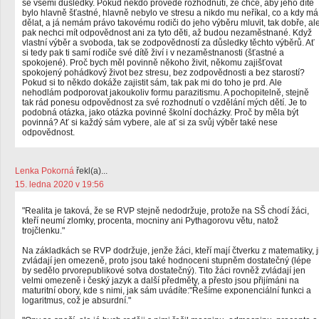
se všemi důsledky. Pokud někdo provede rozhodnutí, že chce, aby jeho dítě
bylo hlavně šťastné, hlavně nebylo ve stresu a nikdo mu neříkal, co a kdy má
dělat, a já nemám právo takovému rodiči do jeho výběru mluvit, tak dobře, al
pak nechci mít odpovědnost ani za tyto děti, až budou nezaměstnané. Když
vlastní výběr a svoboda, tak se zodpovědností za důsledky těchto výběrů. Ať
si tedy pak ti samí rodiče své dítě živí i v nezaměstnanosti (šťastné a
spokojené). Proč bych měl povinně někoho živit, někomu zajišťovat
spokojený pohádkový život bez stresu, bez zodpovědnosti a bez starostí?
Pokud si to někdo dokáže zajistit sám, tak pak mi do toho je prd. Ale
nehodlám podporovat jakoukoliv formu parazitismu. A pochopitelně, stejně
tak rád ponesu odpovědnost za své rozhodnutí o vzdělání mých dětí. Je to
podobná otázka, jako otázka povinné školní docházky. Proč by měla být
povinná? Ať si každý sám vybere, ale ať si za svůj výběr také nese
odpovědnost.
Lenka Pokorná
řekl(a)...
15. ledna 2020 v 19:56
"Realita je taková, že se RVP stejně nedodržuje, protože na SŠ chodí žáci,
kteří neumí zlomky, procenta, mocniny ani Pythagorovu větu, natož
trojčlenku."
Na základkách se RVP dodržuje, jenže žáci, kteří mají čtverku z matematiky, j
zvládají jen omezeně, proto jsou také hodnoceni stupněm dostatečný (lépe
by sedělo prvorepublikové sotva dostatečný). Tito žáci rovněž zvládají jen
velmi omezeně i český jazyk a další předměty, a přesto jsou přijímáni na
maturitní obory, kde s nimi, jak sám uvádíte:"Řešíme exponenciální funkci a
logaritmus, což je absurdní."