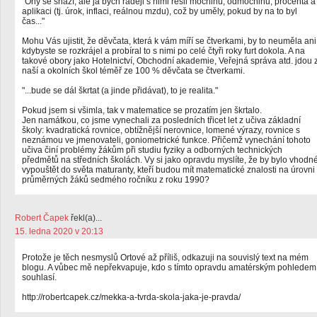
"Ony se snaží, ale já bych raději s nimi řešil mocninu, odmocninu, procenta a
aplikaci (tj. úrok, inflaci, reálnou mzdu), což by uměly, pokud by na to byl
čas..."
Mohu Vás ujistit, že děvčata, která k vám míří se čtverkami, by to neuměla ani
kdybyste se rozkrájel a probíral to s nimi po celé čtyři roky furt dokola. A na
takové obory jako Hotelnictví, Obchodní akademie, Veřejná správa atd. jdou 
naší a okolních škol téměř ze 100 % děvčata se čtverkami.
"...bude se dál škrtat (a jinde přidávat), to je realita."
Pokud jsem si všimla, tak v matematice se prozatím jen škrtalo.
Jen namátkou, co jsme vynechali za posledních třicet let z učiva základní
školy: kvadratická rovnice, obtížnější nerovnice, lomené výrazy, rovnice s
neznámou ve jmenovateli, goniometrické funkce. Přičemž vynechání tohoto
učiva činí problémy žákům při studiu fyziky a odborných technických
předmětů na středních školách. Vy si jako opravdu myslíte, že by bylo vhodn
vypouštět do světa maturanty, kteří budou mít matematické znalosti na úrovni
průměrných žáků sedmého ročníku z roku 1990?
Robert Čapek
řekl(a)...
15. ledna 2020 v 20:13
Protože je těch nesmyslů Ortové až příliš, odkazuji na souvislý text na mém
blogu. A vůbec mě nepřekvapuje, kdo s tímto opravdu amatérským pohledem
souhlasí.
http://robertcapek.cz/mekka-a-tvrda-skola-jaka-je-pravda/