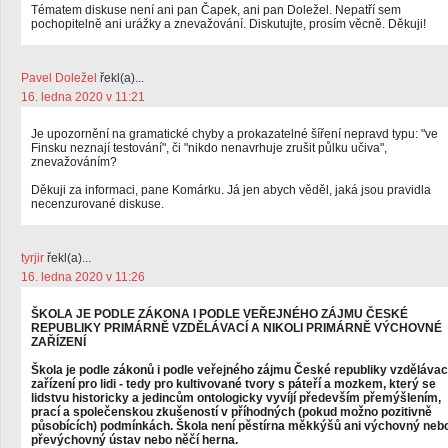
Tématem diskuse není ani pan Čapek, ani pan Doležel. Nepatří sem
pochopitelně ani urážky a znevažování. Diskutujte, prosím věcně. Děkuji!
Pavel Doležel
řekl(a)...
16. ledna 2020 v 11:21
Je upozornění na gramatické chyby a prokazatelné šíření nepravd typu: "ve
Finsku neznají testování", či "nikdo nenavrhuje zrušit půlku učiva",
znevažováním?
Děkuji za informaci, pane Komárku. Já jen abych věděl, jaká jsou pravidla
necenzurované diskuse.
tyrjir
řekl(a)...
16. ledna 2020 v 11:26
ŠKOLA JE PODLE ZÁKONA I PODLE VEŘEJNÉHO ZÁJMU ČESKÉ
REPUBLIKY PRIMÁRNĚ VZDĚLÁVACÍ A NIKOLI PRIMÁRNĚ VÝCHOVNÉ
ZAŘÍZENÍ
Škola je podle zákonů i podle veřejného zájmu České republiky vzdělávac
zařízení pro lidi - tedy pro kultivované tvory s páteří a mozkem, který se
lidstvu historicky a jedincům ontologicky vyvíjí především přemýšlením,
prací a společenskou zkušeností v příhodných (pokud možno pozitivně
působících) podmínkách. Škola není pěstírna měkkýšů ani výchovný neb
převýchovný ústav nebo něčí herna.