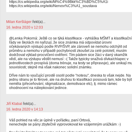
https://cs.wikipedia.org/wiki/M%C4%9Bkk%C3%BD%C5%A1i
https://cs.wikipedia.org/wiki/Nervov%C3%A1_soustava
Milan Keršláger
řekl(a)...
16. ledna 2020 v 12:03
@Lenka Pokorná: Ještě co se týká klasifikace - vyhláška MŠMT a klasifikační
řády ve školách mi nařizují, že sice známka má odpovídat úrovni
očekávaných výstupů podle RVP/ŠVP, ale zároveň se nemohu odchýlit od
průměru a nemohu v případě pochybností zkoušet za celé pololetí, musím
dodržovat výklad-procvičení-ověření. Tím pádem sice žáci v daný okamžik
vědí, ale na výstupu vědět nemusí :-( Takže typicky snaživá dívka/chlapec v
jednotlivostech prospívá (doma trénuje, na testy se připravuje), ale unikají m
souvislosti; stejně má však nakonec solidní známku.
Dříve nám to vyučující prostě osolil podle "notesu", dneska to však nejde. Na
jednu stranu je to férové, ale na druhou to klasifikaci posouvá tam, kde by být
neměla (přeceňování, stigmatizace, demotivace etc), tj. mimo rámec
ohodnocení na nálepkování jedince.
Jiří Klabal
řekl(a)...
16. ledna 2020 v 14:13
Váš pohled na věc je úplně v pořádku, paní Ortová,
nenechejte se pány zbytečně vyprovokovat ke vzájemným urážkám :-)