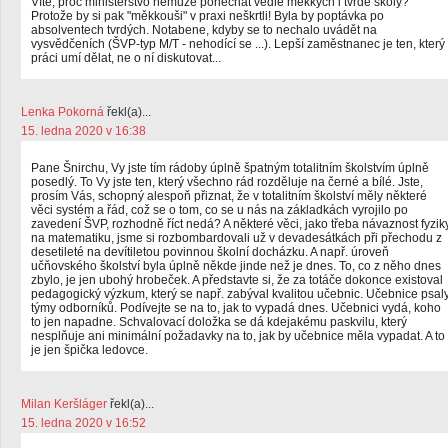
Víte, proč ministerstvo nemůže ponechat vedle měkkých i tvrdé školy?
Protože by si pak "měkkouši" v praxi neškrtli! Byla by poptávka po
absolventech tvrdých. Notabene, kdyby se to nechalo uvádět na
vysvědčeních (ŠVP-typ M/T - nehodící se ...). Lepší zaměstnanec je ten, který
práci umí dělat, ne o ní diskutovat...
Lenka Pokorná
řekl(a)...
15. ledna 2020 v 16:38
Pane Šnirchu, Vy jste tím rádoby úplně špatným totalitním školstvím úplně
posedlý. To Vy jste ten, který všechno rád rozděluje na černé a bílé. Jste,
prosím Vás, schopný alespoň přiznat, že v totalitním školství měly některé
věci systém a řád, což se o tom, co se u nás na základkách vyrojilo po
zavedení ŠVP, rozhodně říct nedá? A některé věci, jako třeba návaznost fyzik
na matematiku, jsme si rozbombardovali už v devadesátkách při přechodu z
desetileté na devítiletou povinnou školní docházku. A např. úroveň
učňovského školství byla úplně někde jinde než je dnes. To, co z něho dnes
zbylo, je jen ubohý hrobeček. A představte si, že za totáče dokonce existoval
pedagogický výzkum, který se např. zabýval kvalitou učebnic. Učebnice psal
týmy odborníků. Podívejte se na to, jak to vypadá dnes. Učebnici vydá, koho
to jen napadne. Schvalovací doložka se dá kdejakému paskvilu, který
nesplňuje ani minimální požadavky na to, jak by učebnice měla vypadat. A to
je jen špička ledovce.
Milan Keršláger
řekl(a)...
15. ledna 2020 v 16:52