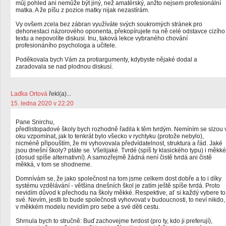
můj pohled ani nemůže být jiný, než amatérský, anžto nejsem profesionální
matka. A že píšu z pozice matky nijak nezastírám.
Vy ovšem zcela bez zábran využíváte svých soukromých stránek pro
dehonestaci názorového oponenta, překopírujete na ně celé odstavce cizího
textu a nepovolíte diskusi. Inu, taková lekce vybraného chování
profesionáního psychologa a učitele.
Poděkovala bych Vám za protiargumenty, kdybyste nějaké dodal a
zaradovala se nad plodnou diskusí.
Laďka Ortová
řekl(a)...
15. ledna 2020 v 22:20
Pane Snirchu,
předlistopadové školy bych rozhodně řadila k těm tvrdým. Nemíním se slzou 
oku vzpomínat, jak to tenkrát bylo všecko v rychtyku (protože nebylo),
nicméně připouštím, že mi vyhovovala předvídatelnost, struktura a řád. Jaké
jsou dnešní školy? ptáte se. Všelijaké. Tvrdé (spíš ty klasického typu) i měkké
(dosud spíše alternativní). A samozřejmě žádná není čistě tvrdá ani čistě
měkká, v tom se shodneme.
Domnívám se, že jako společnost na tom jsme celkem dost dobře a to i díky
systému vzdělávání - většina dnešních škol je zatím ještě spíše tvrdá. Proto
nevidím důvod k přechodu na školy měkké. Respektive, ať si každý vybere to
své. Nevím, jestli to bude společnosti vyhovovat v budoucnosti, to neví nikdo,
v měkkém modelu nevidím pro sebe a své děti cestu.
Shrnula bych to stručně: Buď zachovejme tvrdost (pro ty, kdo ji preferují),