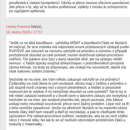
prostředek k získání kompetencí. Děcka si přece nemusí všechno pamatovat.
Jde přece o to, aby až to budou potřebovat, vytáhly z mozku tu schopnost to
po vygůglení aplikovat.
Lenka Pokorná
řekl(a)...
16. ledna 2020 v 17:57
"Ještě co se týká klasifikace - vyhláška MŠMT a klasifikační řády ve školách
mi nařizují, že sice známka má odpovídat úrovni očekávaných výstupů podle
RVP/ŠVP, ale zároveň se nemohu odchýlit od průměru a nemohu v případě
pochybností zkoušet za celé pololetí, musím dodržovat výklad-procvičení-
ověření. Tím pádem sice žáci v daný okamžik vědí, ale na výstupu vědět
nemusí :-( Takže typicky snaživá dívka/chlapec v jednotlivostech prospívá
(doma trénuje, na testy se připravuje), ale unikají mu souvislosti; stejně má
však nakonec solidní známku."
Nezlobte se na mne, ale Vám někdo zakazuje odchýlit se od průměru?
Češtinářky na naší škole to solí nevídaně, děcka mají z češtiny v průměru o
půl stupně horší známky než v jiných předmětech, a ředitel si absolutně
nedovolí jim to vytýkat. A Vy nemůžete zkoušet za celé pololetí? Tak to by si
mě nikdo zakázat nedovolil a v životě jsem o takovém zákazu ani neslyšela. 
nezlobte se na mne, ale sestavit písemku tak, abych poznala, zda žákovi
unikají nebo neunikají souvislosti, přece není žádný problém. Lépe než za tři
z toho nemůže vypadnout. Jenže na středních školách si na maturitní obory
berete žáky, kteří tam nepatří a kteří je nezvládají, a pak to ošetřujete tímto
způsobem. Prý výklad-procvičení-ověření, nedejbože, aby se po nich chtělo
něco z minulé látky. No tak to se už nedivím obrovským problémům žáků u
maturity z matematky.