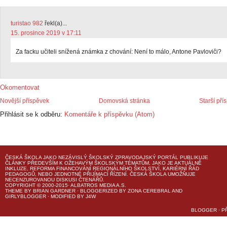
turistao 982
řekl(a)...
15. prosince 2019 v 17:11
Za facku učiteli snížená známka z chování: Není to málo, Antone Pavloviči?
Okomentovat
Novější příspěvek
Domovská stránka
Starší pří
Přihlásit se k odběru:
Komentáře k příspěvku (Atom)
ČESKÁ ŠKOLA
JAKO NEZÁVISLÝ ŠKOLSKÝ ZPRAVODAJSKÝ PORTÁL PUBLIKUJE
ČLÁNKY PŘEDEVŠÍM K OŽEHAVÝM ŠKOLSKÝM TÉMATŮM, JAKO JE AKTUÁLNĚ
INKLUZE, REFORMA FINANCOVÁNÍ REGIONÁLNÍHO ŠKOLSTVÍ, KARIÉRNÍ ŘÁD
PEDAGOGŮ, NEBO JEDNOTNÉ PŘIJÍMACÍ ŘÍZENÍ.
ČESKÁ ŠKOLA
UMOŽŇUJE
NECENZUROVANOU DISKUSI ČTENÁŘŮ.
COPYRIGHT © 2000-2015· ALBATROS MEDIA A.S.
THEME
BY
BRIAN GARDNER
· BLOGGERIZED BY
ZONA CEREBRAL
AND
GIRLYBLOGGER
· MODIFIED BY
J4W
BLOGGER
·
P