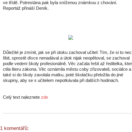
ve třídě. Potrestána pak byla sníženou známkou z chování.
Reportáž přináší Deník.
Důležité je zmínit, jak se při útoku zachoval učitel: Tím, že si to nec
líbit, sprostě dívce nenadával a útok nijak neopětoval, se zachoval
podle vedení školy profesionálně. Věc začala řešit až ředitelka, kte
ctila literu zákona. Věc oznámila městu coby zřizovateli, sociálce a
také si do školy zavolala matku, poté školačku přeložila do jiné
skupiny, aby se s učitelem nepotkávala při dalších hodinách.
Celý text naleznete
zde
1 komentářů: