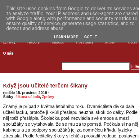
This site uses cookies from Google to deliver its services an
to analyze traffic. Your IP address and user-agent are shared
with Google along with performance and security metrics to
ensure quality of service, generate usage statistics, and to
detect and address abuse.
LEARN MORE
GOT IT
Zprávy
Názory
Inkluze
Pozvánky
MŠMT
Čtení
O nás
Když jsou učitelé terčem šikany
neděle 15. prosince 2019
·
Štítky:
šikana učitelů
,
Zprávy
Známý je případ z května letošního roku. Dvanáctiletá dívka dala
učiteli facku, protože jí kvůli přešlapu neuznal skok do dálky. Podle
něj totiž přešlápla. Školačka poté nezvládla své emoce a mezi
spolužáky se vytahovala, že se mu za to pomstí. Počkala si na něj
kabinetu a za podpory spolužáků jej za domnělou křivdu fyzicky
ztrestala. Podle ředitelky školy si chtěla prosadit vedoucí postavení