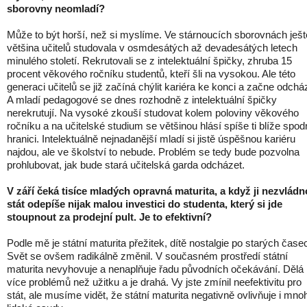
sborovny neomladí?
Může to být horší, než si myslíme. Ve stárnoucích sborovnách ješt
většina učitelů studovala v osmdesátých až devadesátých letech
minulého století. Rekrutovali se z intelektuální špičky, zhruba 15
procent věkového ročníku studentů, kteří šli na vysokou. Ale této
generaci učitelů se již začíná chýlit kariéra ke konci a začne odchá
A mladí pedagogové se dnes rozhodně z intelektuální špičky
nerekrutují. Na vysoké zkouší studovat kolem poloviny věkového
ročníku a na učitelské studium se většinou hlásí spíše ti blíže spod
hranici. Intelektuálně nejnadanější mladí si jistě úspěšnou kariéru
najdou, ale ve školství to nebude. Problém se tedy bude pozvolna
prohlubovat, jak bude stará učitelská garda odcházet.
V září čeká tisíce mladých opravná maturita, a když ji nezvládn
stát odepíše nijak malou investici do studenta, který si jde
stoupnout za prodejní pult. Je to efektivní?
Podle mě je státní maturita přežitek, dítě nostalgie po starých čase
Svět se ovšem radikálně změnil. V současném prostředí státní
maturita nevyhovuje a nenaplňuje řadu původních očekávání. Dělá
více problémů než užitku a je drahá. Vy jste zmínil neefektivitu pro
stát, ale musíme vidět, že státní maturita negativně ovlivňuje i mno