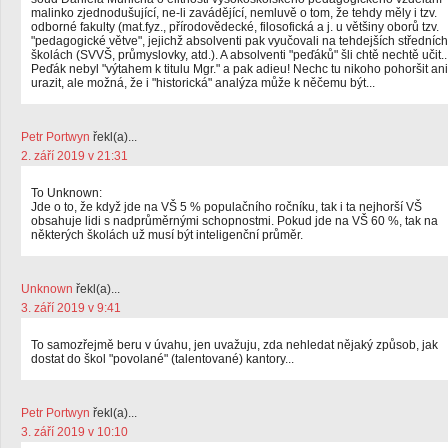
malinko zjednodušující, ne-li zavádějící, nemluvě o tom, že tehdy měly i tzv.
odborné fakulty (mat.fyz., přírodovědecké, filosofická a j. u většiny oborů tzv.
"pedagogické větve", jejichž absolventi pak vyučovali na tehdejších středních
školách (SVVŠ, průmyslovky, atd.). A absolventi "peďáků" šli chtě nechtě učit..
Peďák nebyl "výtahem k titulu Mgr." a pak adieu! Nechc tu nikoho pohoršit ani
urazit, ale možná, že i "historická" analýza může k něčemu být...
Petr Portwyn
řekl(a)...
2. září 2019 v 21:31
To Unknown:
Jde o to, že když jde na VŠ 5 % populačního ročníku, tak i ta nejhorší VŠ
obsahuje lidi s nadprůměrnými schopnostmi. Pokud jde na VŠ 60 %, tak na
některých školách už musí být inteligenční průměr.
Unknown
řekl(a)...
3. září 2019 v 9:41
To samozřejmě beru v úvahu, jen uvažuju, zda nehledat nějaký způsob, jak
dostat do škol "povolané" (talentované) kantory...
Petr Portwyn
řekl(a)...
3. září 2019 v 10:10