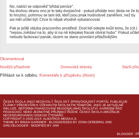
No, nabízí se odpověď "přidat peníze".
Na druhou stranu ono je to taky dvojsečné - pokud přidáte moc (teda ne že b
to hrozilo), pohrnou se tam lidi, kteří jsou jinak hodnotově zaměřeni, než by
asi měl učitel být. Chce to nějak vhodně vybalancovat.
Pak je ještě otázka pracovního prostředí. Dost lidí odejde kvůli tomu, že (cit.)
"nejsou zvědaví na to, aby si na ně kdejakej fracek otvíral hubu". Pokud učitel
nebude fackovací panák, rázem se stane povolání přitažlivějším.
Okomentovat
Novější příspěvek
Domovská stránka
Starší pří
Přihlásit se k odběru:
Komentáře k příspěvku (Atom)
ČESKÁ ŠKOLA
JAKO NEZÁVISLÝ ŠKOLSKÝ ZPRAVODAJSKÝ PORTÁL PUBLIKUJE
ČLÁNKY PŘEDEVŠÍM K OŽEHAVÝM ŠKOLSKÝM TÉMATŮM, JAKO JE AKTUÁLNĚ
INKLUZE, REFORMA FINANCOVÁNÍ REGIONÁLNÍHO ŠKOLSTVÍ, KARIÉRNÍ ŘÁD
PEDAGOGŮ, NEBO JEDNOTNÉ PŘIJÍMACÍ ŘÍZENÍ.
ČESKÁ ŠKOLA
UMOŽŇUJE
NECENZUROVANOU DISKUSI ČTENÁŘŮ.
COPYRIGHT © 2000-2015· ALBATROS MEDIA A.S.
THEME
BY
BRIAN GARDNER
· BLOGGERIZED BY
ZONA CEREBRAL
AND
GIRLYBLOGGER
· MODIFIED BY
J4W
BLOGGER
·
P