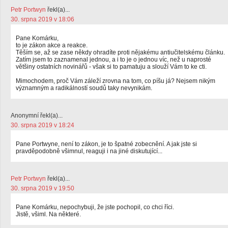
Petr Portwyn
řekl(a)...
30. srpna 2019 v 18:06
Pane Komárku,
to je zákon akce a reakce.
Těším se, až se zase někdy ohradíte proti nějakému antiučitelskému článku.
Zatím jsem to zaznamenal jednou, a i to je o jednou víc, než u naprosté
většiny ostatních novinářů - však si to pamatuju a slouží Vám to ke cti.
Mimochodem, proč Vám záleží zrovna na tom, co píšu já? Nejsem nikým
významným a radikálností soudů taky nevynikám.
Anonymní řekl(a)...
30. srpna 2019 v 18:24
Pane Portwyne, není to zákon, je to špatné zobecnění. A jak jste si
pravděpodobně všimnul, reaguji i na jiné diskutující...
Petr Portwyn
řekl(a)...
30. srpna 2019 v 19:50
Pane Komárku, nepochybuji, že jste pochopil, co chci říci.
Jistě, všiml. Na některé.