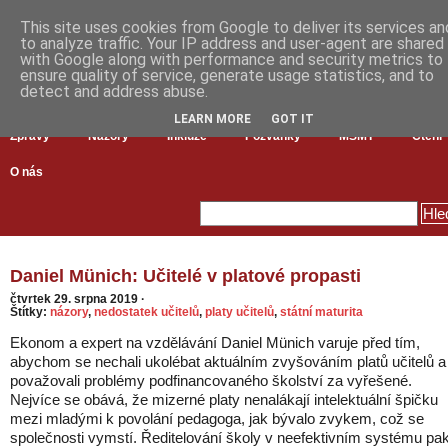
This site uses cookies from Google to deliver its services an
to analyze traffic. Your IP address and user-agent are shared
with Google along with performance and security metrics to
ensure quality of service, generate usage statistics, and to
detect and address abuse.
LEARN MORE
GOT IT
Zprávy
Názory
Inkluze
Pozvánky
MŠMT
Čtení
O nás
Daniel Münich: Učitelé v platové propasti
čtvrtek 29. srpna 2019
·
Štítky:
názory
,
nedostatek učitelů
,
platy učitelů
,
státní maturita
Ekonom a expert na vzdělávání Daniel Münich varuje před tím,
abychom se nechali ukolébat aktuálním zvyšováním platů učitelů a
považovali problémy podfinancovaného školství za vyřešené.
Nejvíce se obává, že mizerné platy nenalákají intelektuální špičku
mezi mladými k povolání pedagoga, jak bývalo zvykem, což se
společnosti vymstí. Ředitelování školy v neefektivním systému pa