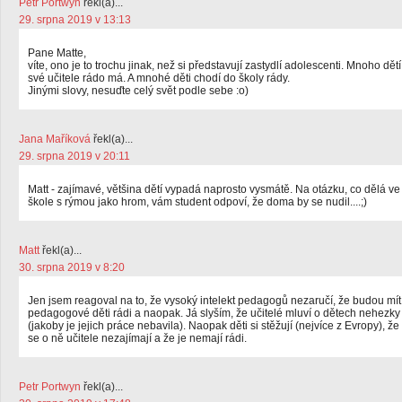
Petr Portwyn
řekl(a)...
29. srpna 2019 v 13:13
Pane Matte,
víte, ono je to trochu jinak, než si představují zastydlí adolescenti. Mnoho dětí
své učitele rádo má. A mnohé děti chodí do školy rády.
Jinými slovy, nesuďte celý svět podle sebe :o)
Jana Maříková
řekl(a)...
29. srpna 2019 v 20:11
Matt - zajímavé, většina dětí vypadá naprosto vysmátě. Na otázku, co dělá ve
škole s rýmou jako hrom, vám student odpoví, že doma by se nudil....;)
Matt
řekl(a)...
30. srpna 2019 v 8:20
Jen jsem reagoval na to, že vysoký intelekt pedagogů nezaručí, že budou mít
pedagogové děti rádi a naopak. Já slyším, že učitelé mluví o dětech nehezky
(jakoby je jejich práce nebavila). Naopak děti si stěžují (nejvíce z Evropy), že
se o ně učitele nezajímají a že je nemají rádi.
Petr Portwyn
řekl(a)...