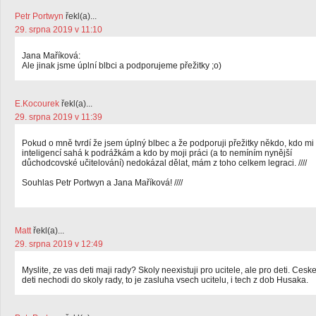
Petr Portwyn
řekl(a)...
29. srpna 2019 v 11:10
Jana Maříková:
Ale jinak jsme úplní blbci a podporujeme přežitky ;o)
E.Kocourek
řekl(a)...
29. srpna 2019 v 11:39
Pokud o mně tvrdí že jsem úplný blbec a že podporuji přežitky někdo, kdo mi
inteligencí sahá k podrážkám a kdo by moji práci (a to nemíním nynější
důchodcovské učitelování) nedokázal dělat, mám z toho celkem legraci. ////
Souhlas Petr Portwyn a Jana Maříková! ////
Matt
řekl(a)...
29. srpna 2019 v 12:49
Myslite, ze vas deti maji rady? Skoly neexistuji pro ucitele, ale pro deti. Cesk
deti nechodi do skoly rady, to je zasluha vsech ucitelu, i tech z dob Husaka.