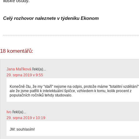
lidské osudy.
Celý rozhovor naleznete v týdeníku Ekonom
18 komentářů:
Jana Maříková
řekl(a)...
29. srpna 2019 v 9:55
Konečně čtu, že my "staří" nejsme na odpis, protože máme "totalitní vzdělání"
ale že jsme patřili k intelektuální špičce, vzhledem k tomu, kolik procent z
populačních ročníků tehdy studovalo.
Ivo
řekl(a)...
29. srpna 2019 v 10:19
JM: souhlasím!