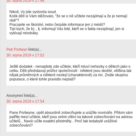
30. srpna 2019 v 17:48
Nikoli, Vy jste vyslovila soud.
Kolik dětí si Vám stěžovalo, "že se o ně učitele nezajímají a že je nemají
rádi"?
Pracujete ve školství, nebo čerpáte informace jen z médií?
Tipl bych, že b)... tj. informují Vás lidé, kteří se o fakta nezajímají, jen si
vylévají mindráky.
Petr Portwyn
řekl(a)...
30. srpna 2019 v 17:52
Ještě dodatek - nenajdete zde učitele, kteří mluví nehezky o dětech jako o
celku. Děti představují průřez společností - některé jsou skvělé, většina tak
nějak průměrných a některé nestojí (charakterově) za nic. Znáte skupinu
populace, o které tohle pravidlo neplatí?
Anonymní řekl(a)...
30. srpna 2019 v 17:54
Pane Portwyne, opět absurdně zobecňujete a urážíte novináře. Přitom sám
patříte mezi učitele, kteří jsou velmi citliví na takové zobecňování na adresu
učitelů... Navíc učíte exaktní předměty... Proč tak ledabylé urážlivé
zobecňování?