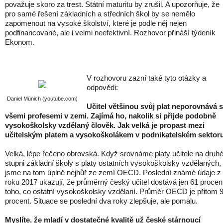
považuje skoro za trest. Státní maturitu by zrušil. A upozorňuje, že
pro samé řešení základních a středních škol by se nemělo
zapomenout na vysoké školství, které je podle něj nejen
podfinancované, ale i velmi neefektivní. Rozhovor přináší týdeník
Ekonom.
V rozhovoru zazní také tyto otázky a
odpovědi:
Daniel Münich (youtube.com)
Učitel většinou svůj plat neporovnává 
všemi profesemi v zemi. Zajímá ho, nakolik si přijde podobně
vysokoškolsky vzdělaný člověk. Jak velká je propast mezi
učitelským platem a vysokoškolákem v podnikatelském sektor
Velká, lépe řečeno obrovská. Když srovnáme platy učitele na dru
stupni základní školy s platy ostatních vysokoškolsky vzdělaných,
jsme na tom úplně nejhůř ze zemí OECD. Poslední známé údaje z
roku 2017 ukazují, že průměrný český učitel dostává jen 61 procen
toho, co ostatní vysokoškolsky vzdělaní. Průměr OECD je přitom 
procent. Situace se poslední dva roky zlepšuje, ale pomalu.
Myslíte, že mladí v dostatečné kvalitě už české stárnoucí