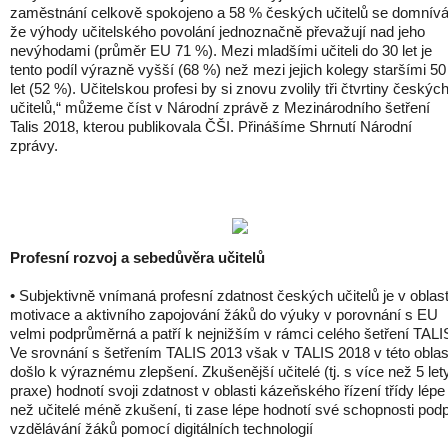
zaměstnání celkově spokojeno a 58 % českých učitelů se domnívá
že výhody učitelského povolání jednoznačně převažují nad jeho
nevýhodami (průměr EU 71 %). Mezi mladšími učiteli do 30 let je
tento podíl výrazně vyšší (68 %) než mezi jejich kolegy staršími 50
let (52 %). Učitelskou profesi by si znovu zvolily tři čtvrtiny českýc
učitelů,“ můžeme číst v Národní zprávě z Mezinárodního šetření
Talis 2018, kterou publikovala ČŠI. Přinášíme Shrnutí Národní
zprávy.
Profesní rozvoj a sebedůvěra učitelů
• Subjektivně vnímaná profesní zdatnost českých učitelů je v oblast
motivace a aktivního zapojování žáků do výuky v porovnání s EU
velmi podprůměrná a patří k nejnižším v rámci celého šetření TALI
Ve srovnání s šetřením TALIS 2013 však v TALIS 2018 v této oblas
došlo k výraznému zlepšení. Zkušenější učitelé (tj. s více než 5 let
praxe) hodnotí svoji zdatnost v oblasti kázeňského řízení třídy lépe
než učitelé méně zkušení, ti zase lépe hodnotí své schopnosti podp
vzdělávání žáků pomocí digitálních technologií