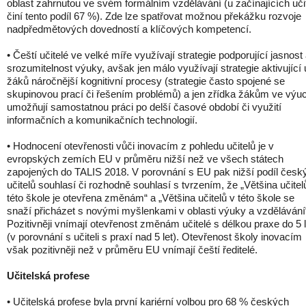
oblast zahrnutou ve svém formálním vzdělávání (u začínajících uči
činí tento podíl 67 %). Zde lze spatřovat možnou překážku rozvoje
nadpředmětových dovedností a klíčových kompetencí.
• Čeští učitelé ve velké míře využívají strategie podporující jasnost
srozumitelnost výuky, avšak jen málo využívají strategie aktivující 
žáků náročnější kognitivní procesy (strategie často spojené se
skupinovou prací či řešením problémů) a jen zřídka žákům ve výu
umožňují samostatnou práci po delší časové období či využití
informačních a komunikačních technologií.
• Hodnocení otevřenosti vůči inovacím z pohledu učitelů je v
evropských zemích EU v průměru nižší než ve všech státech
zapojených do TALIS 2018. V porovnání s EU pak nižší podíl česk
učitelů souhlasí či rozhodně souhlasí s tvrzením, že „Většina učitel
této škole je otevřena změnám“ a „Většina učitelů v této škole se
snaží přicházet s novými myšlenkami v oblasti výuky a vzdělávání
Pozitivněji vnímají otevřenost změnám učitelé s délkou praxe do 5 l
(v porovnání s učiteli s praxí nad 5 let). Otevřenost školy inovacím
však pozitivněji než v průměru EU vnímají čeští ředitelé.
Učitelská profese
• Učitelská profese byla první kariérní volbou pro 68 % českých