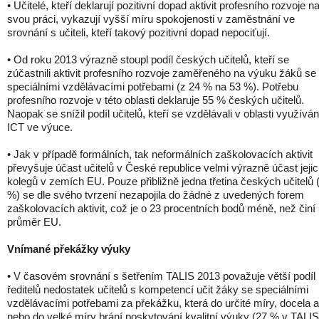
• Učitelé, kteří deklarují pozitivní dopad aktivit profesního rozvoje n
svou práci, vykazují vyšší míru spokojenosti v zaměstnání ve
srovnání s učiteli, kteří takový pozitivní dopad nepociťují.
• Od roku 2013 výrazně stoupl podíl českých učitelů, kteří se
zúčastnili aktivit profesního rozvoje zaměřeného na výuku žáků se
speciálními vzdělávacími potřebami (z 24 % na 53 %). Potřebu
profesního rozvoje v této oblasti deklaruje 55 % českých učitelů.
Naopak se snížil podíl učitelů, kteří se vzdělávali v oblasti využíván
ICT ve výuce.
• Jak v případě formálních, tak neformálních zaškolovacích aktivit
převyšuje účast učitelů v České republice velmi výrazně účast jeji
kolegů v zemích EU. Pouze přibližně jedna třetina českých učitelů 
%) se dle svého tvrzení nezapojila do žádné z uvedených forem
zaškolovacích aktivit, což je o 23 procentních bodů méně, než činí
průměr EU.
Vnímané překážky výuky
• V časovém srovnání s šetřením TALIS 2013 považuje větší podíl
ředitelů nedostatek učitelů s kompetencí učit žáky se speciálními
vzdělávacími potřebami za překážku, která do určité míry, docela 
nebo do velké míry brání poskytování kvalitní výuky (27 % v TALIS