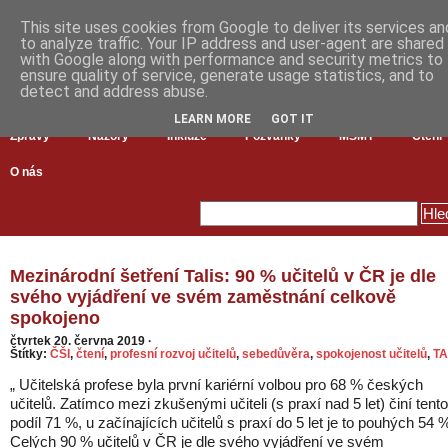
This site uses cookies from Google to deliver its services an
to analyze traffic. Your IP address and user-agent are shared
with Google along with performance and security metrics to
ensure quality of service, generate usage statistics, and to
detect and address abuse.
LEARN MORE
GOT IT
Zprávy
Názory
Inkluze
Pozvánky
MŠMT
Čtení
O nás
Mezinárodní šetření Talis: 90 % učitelů v ČR je dle
svého vyjádření ve svém zaměstnání celkově
spokojeno
čtvrtek 20. června 2019
·
Štítky:
ČŠI
,
čtení
,
profesní rozvoj učitelů
,
sebedůvěra
,
spokojenost učitelů
,
TA
„ Učitelská profese byla první kariérní volbou pro 68 % českých
učitelů. Zatímco mezi zkušenými učiteli (s praxí nad 5 let) činí tento
podíl 71 %, u začínajících učitelů s praxí do 5 let je to pouhých 54 
Celých 90 % učitelů v ČR je dle svého vyjádření ve svém