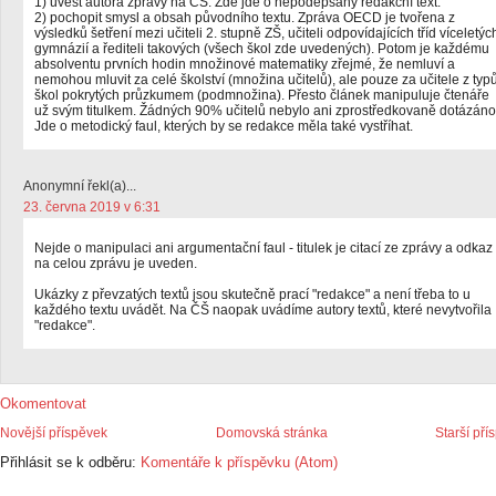
1) uvést autora zprávy na ČŠ. Zde jde o nepodepsaný redakční text.
2) pochopit smysl a obsah původního textu. Zpráva OECD je tvořena z
výsledků šetření mezi učiteli 2. stupně ZŠ, učiteli odpovídajících tříd víceletýc
gymnázií a řediteli takových (všech škol zde uvedených). Potom je každému
absolventu prvních hodin množinové matematiky zřejmé, že nemluví a
nemohou mluvit za celé školství (množina učitelů), ale pouze za učitele z typ
škol pokrytých průzkumem (podmnožina). Přesto článek manipuluje čtenáře
už svým titulkem. Žádných 90% učitelů nebylo ani zprostředkovaně dotázáno
Jde o metodický faul, kterých by se redakce měla také vystříhat.
Anonymní řekl(a)...
23. června 2019 v 6:31
Nejde o manipulaci ani argumentační faul - titulek je citací ze zprávy a odkaz
na celou zprávu je uveden.
Ukázky z převzatých textů jsou skutečně prací "redakce" a není třeba to u
každého textu uvádět. Na ČŠ naopak uvádíme autory textů, které nevytvořila
"redakce".
Okomentovat
Novější příspěvek
Domovská stránka
Starší pří
Přihlásit se k odběru:
Komentáře k příspěvku (Atom)