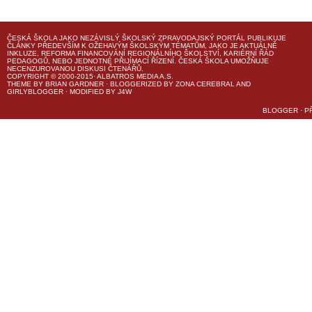
ČESKÁ ŠKOLA
JAKO NEZÁVISLÝ ŠKOLSKÝ ZPRAVODAJSKÝ PORTÁL PUBLIKUJE
ČLÁNKY PŘEDEVŠÍM K OŽEHAVÝM ŠKOLSKÝM TÉMATŮM, JAKO JE AKTUÁLNĚ
INKLUZE, REFORMA FINANCOVÁNÍ REGIONÁLNÍHO ŠKOLSTVÍ, KARIÉRNÍ ŘÁD
PEDAGOGŮ, NEBO JEDNOTNÉ PŘIJÍMACÍ ŘÍZENÍ.
ČESKÁ ŠKOLA
UMOŽŇUJE
NECENZUROVANOU DISKUSI ČTENÁŘŮ.
COPYRIGHT © 2000-2015· ALBATROS MEDIA A.S.
THEME
BY
BRIAN GARDNER
· BLOGGERIZED BY
ZONA CEREBRAL
AND
GIRLYBLOGGER
· MODIFIED BY
J4W
BLOGGER
·
P