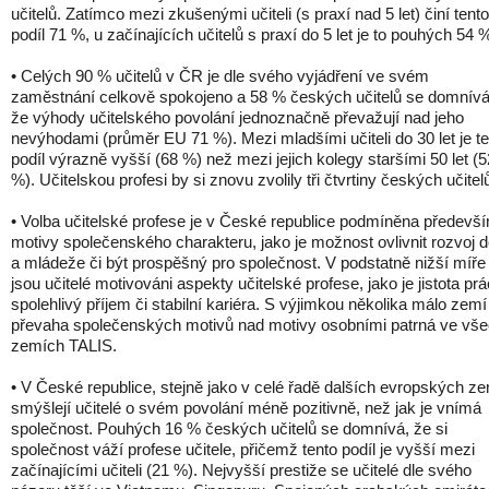
učitelů. Zatímco mezi zkušenými učiteli (s praxí nad 5 let) činí tento
podíl 71 %, u začínajících učitelů s praxí do 5 let je to pouhých 54 
• Celých 90 % učitelů v ČR je dle svého vyjádření ve svém
zaměstnání celkově spokojeno a 58 % českých učitelů se domnívá
že výhody učitelského povolání jednoznačně převažují nad jeho
nevýhodami (průměr EU 71 %). Mezi mladšími učiteli do 30 let je t
podíl výrazně vyšší (68 %) než mezi jejich kolegy staršími 50 let (5
%). Učitelskou profesi by si znovu zvolily tři čtvrtiny českých učitel
• Volba učitelské profese je v České republice podmíněna předevš
motivy společenského charakteru, jako je možnost ovlivnit rozvoj d
a mládeže či být prospěšný pro společnost. V podstatně nižší míře
jsou učitelé motivováni aspekty učitelské profese, jako je jistota prá
spolehlivý příjem či stabilní kariéra. S výjimkou několika málo zemí
převaha společenských motivů nad motivy osobními patrná ve vš
zemích TALIS.
• V České republice, stejně jako v celé řadě dalších evropských ze
smýšlejí učitelé o svém povolání méně pozitivně, než jak je vnímá
společnost. Pouhých 16 % českých učitelů se domnívá, že si
společnost váží profese učitele, přičemž tento podíl je vyšší mezi
začínajícími učiteli (21 %). Nejvyšší prestiže se učitelé dle svého