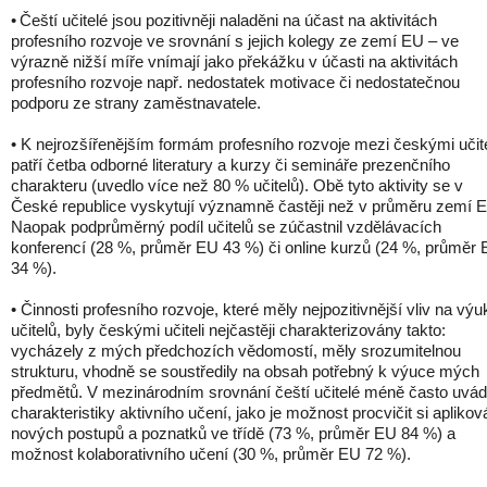
• Čeští učitelé jsou pozitivněji naladěni na účast na aktivitách
profesního rozvoje ve srovnání s jejich kolegy ze zemí EU – ve
výrazně nižší míře vnímají jako překážku v účasti na aktivitách
profesního rozvoje např. nedostatek motivace či nedostatečnou
podporu ze strany zaměstnavatele.
• K nejrozšířenějším formám profesního rozvoje mezi českými učite
patří četba odborné literatury a kurzy či semináře prezenčního
charakteru (uvedlo více než 80 % učitelů). Obě tyto aktivity se v
České republice vyskytují významně častěji než v průměru zemí 
Naopak podprůměrný podíl učitelů se zúčastnil vzdělávacích
konferencí (28 %, průměr EU 43 %) či online kurzů (24 %, průměr
34 %).
• Činnosti profesního rozvoje, které měly nejpozitivnější vliv na výu
učitelů, byly českými učiteli nejčastěji charakterizovány takto:
vycházely z mých předchozích vědomostí, měly srozumitelnou
strukturu, vhodně se soustředily na obsah potřebný k výuce mých
předmětů. V mezinárodním srovnání čeští učitelé méně často uvád
charakteristiky aktivního učení, jako je možnost procvičit si aplikov
nových postupů a poznatků ve třídě (73 %, průměr EU 84 %) a
možnost kolaborativního učení (30 %, průměr EU 72 %).