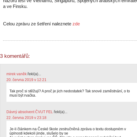
názoru těší ve Vietnamu, Singapuru, Spojených arabských emirát
a ve Finsku.
Celou zprávu ze šetření naleznete
zde
3 komentářů:
mirek vaněk
řekl(a)...
20. června 2019 v 12:21
Tak proč si stěžují? A proč je jich nedostatek? Tak snové zaměstnání, o to
musí být rvačka.
Dávný absolvent ČVUT FEL
řekl(a)...
22. června 2019 v 23:18
Je-li článkem na České škole zestručněná zpráva o textu dostupném v
úplnosti kdekoli jinde, slušelo by se