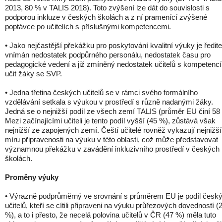
2013, 80 % v TALIS 2018). Toto zvýšení lze dát do souvislosti s
podporou inkluze v českých školách a z ní pramenící zvýšené
poptávce po učitelích s příslušnými kompetencemi.
• Jako nejčastější překážku pro poskytování kvalitní výuky je ředitel
vnímán nedostatek podpůrného personálu, nedostatek času pro
pedagogické vedení a již zmíněný nedostatek učitelů s kompetencí
učit žáky se SVP.
• Jedna třetina českých učitelů se v rámci svého formálního
vzdělávání setkala s výukou v prostředí s různě nadanými žáky.
Jedná se o nejnižší podíl ze všech zemí TALIS (průměr EU činí 58
Mezi začínajícími učiteli je tento podíl vyšší (45 %), zůstává však
nejnižší ze zapojených zemí. Čeští učitelé rovněž vykazují nejnižší
míru připravenosti na výuku v této oblasti, což může představovat
významnou překážku v zavádění inkluzivního prostředí v českých
školách.
Proměny výuky
• Výrazně podprůměrný ve srovnání s průměrem EU je podíl česk
učitelů, kteří se cítili připraveni na výuku průřezových dovedností (
%), a to i přesto, že necelá polovina učitelů v ČR (47 %) měla tuto