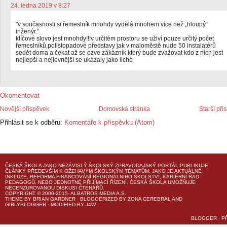
24. ledna 2019 v 8:27
"v současnosti si řemeslník mnohdy vydělá mnohem více než „hloupý“
inženýr."
klíčové slovo jest mnohdy!!!v určitém prostoru se uživí pouze určitý počet
řemeslníků,polistopadové představy jak v maloměstě nude 50 instalatérů
sedět doma a čekat až se ozve zákázník který bude zvažovat kdo z nich jest
nejlepší a nejlevnější se ukázaly jako liché
Okomentovat
Novější příspěvek
Domovská stránka
Starší pří
Přihlásit se k odběru:
Komentáře k příspěvku (Atom)
ČESKÁ ŠKOLA
JAKO NEZÁVISLÝ ŠKOLSKÝ ZPRAVODAJSKÝ PORTÁL PUBLIKUJE
ČLÁNKY PŘEDEVŠÍM K OŽEHAVÝM ŠKOLSKÝM TÉMATŮM, JAKO JE AKTUÁLNĚ
INKLUZE, REFORMA FINANCOVÁNÍ REGIONÁLNÍHO ŠKOLSTVÍ, KARIÉRNÍ ŘÁD
PEDAGOGŮ, NEBO JEDNOTNÉ PŘIJÍMACÍ ŘÍZENÍ.
ČESKÁ ŠKOLA
UMOŽŇUJE
NECENZUROVANOU DISKUSI ČTENÁŘŮ.
COPYRIGHT © 2000-2015· ALBATROS MEDIA A.S.
THEME
BY
BRIAN GARDNER
· BLOGGERIZED BY
ZONA CEREBRAL
AND
GIRLYBLOGGER
· MODIFIED BY
J4W
BLOGGER
·
P