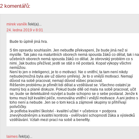
2 komentářů:
mirek vaněk
řekl(a)...
24. ledna 2019 v 8:01
Bude to úplně jiná hra.
S tím opravdu souhlasím. Jen nebuďte překvapeni, že bude jiná než si
myslíte. Tak jako na maturitních oborech nemá spousta žáků co dělat, tak i na
učebních oborech nemá spousta žáků co dělat. Je obrovský problém co s
nimi. Jak budou přežívat, jestli se stát o ně postará. Kopat výkopy všichni
nemůžou.
Není to jen o inteligenci, je to o motivaci. Ne o vnitřní, ta tam není nikdy
nebude(možná byla ale už dávno umřela). Je to o vnější motivaci. Nemají
důvod na sobě pracovat, nemají důvod vůbec pracovat.
Rěšením problému je přimět lidi dělat a vzdělávat se. Všechno ostatní je
marný boj a plané diskuze. Pokud bude dítě od mala na sobě pracovat, učit
se, bude se itelektuálně rozvíjet a bude schopno se o sebe postarat. Jenže k
tomu musí být kvalitní péče, rovnováha vnitřní i vnější motivace. A ani jedno s
toho není a nebude. Jen se o tom kecá a zájmové skupiny si přihřívají
polívčičky.
Je potřeba kvalitní školství - kvalitní učitel + učebnice + podpora
znevýhodněným a kvalitní kontrola - ověřování schopností žáka a výsledků
vzdělávání. Vztah mezi prací na sobě a benefity.
laimes
řekl(a)...