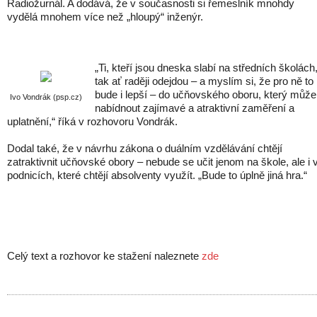
Radiožurnál. A dodává, že v současnosti si řemeslník mnohdy
vydělá mnohem více než „hloupý“ inženýr.
„Ti, kteří jsou dneska slabí na středních školách
tak ať raději odejdou – a myslím si, že pro ně to
bude i lepší – do učňovského oboru, který může
Ivo Vondrák (psp.cz)
nabídnout zajímavé a atraktivní zaměření a
uplatnění,“ říká v rozhovoru Vondrák.
Dodal také, že v návrhu zákona o duálním vzdělávání chtějí
zatraktivnit učňovské obory – nebude se učit jenom na škole, ale i 
podnicích, které chtějí absolventy využít. „Bude to úplně jiná hra.“
Celý text a rozhovor ke stažení naleznete
zde