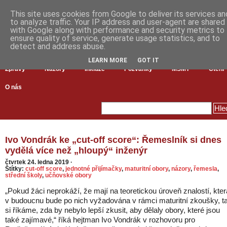
This site uses cookies from Google to deliver its services an
to analyze traffic. Your IP address and user-agent are shared
with Google along with performance and security metrics to
ensure quality of service, generate usage statistics, and to
detect and address abuse.
LEARN MORE
GOT IT
Zprávy
Názory
Inkluze
Pozvánky
MŠMT
Čtení
O nás
Ivo Vondrák ke „cut-off score“: Řemeslník si dnes
vydělá více než „hloupý“ inženýr
čtvrtek 24. ledna 2019
·
Štítky:
cut-off score
,
jednotné přijímačky
,
maturitní obory
,
názory
,
řemesla
,
střední školy
,
učňovské obory
„Pokud žáci neprokáží, že mají na teoretickou úroveň znalostí, kter
v budoucnu bude po nich vyžadována v rámci maturitní zkoušky, t
si říkáme, zda by nebylo lepší zkusit, aby dělaly obory, které jsou
také zajímavé,“ říká hejtman Ivo Vondrák v rozhovoru pro