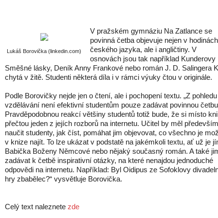
V pražském gymnáziu Na Zatlance se
povinná četba objevuje nejen v hodinách
českého jazyka, ale i angličtiny. V
Lukáš Borovička (linkedin.com)
osnovách jsou tak například Kunderovy
Směšné lásky, Deník Anny Frankové nebo román J. D. Salingera 
chytá v žitě. Studenti některá díla i v rámci výuky čtou v originále.
Podle Borovičky nejde jen o čtení, ale i pochopení textu. „Z pohledu
vzdělávání není efektivní studentům pouze zadávat povinnou četbu
Pravděpodobnou reakcí většiny studentů totiž bude, že si místo kn
přečtou jeden z jejích rozborů na internetu. Učitel by měl předevší
naučit studenty, jak číst, pomáhat jim objevovat, co všechno je mo
v knize najít. To lze ukázat v podstatě na jakémkoli textu, ať už je j
Babička Boženy Němcové nebo nějaký současný román. A také ji
zadávat k četbě inspirativní otázky, na které nenajdou jednoduché
odpovědi na internetu. Například: Byl Oidipus ze Sofoklovy divadeln
hry zbabělec?“ vysvětluje Borovička.
Celý text naleznete
zde