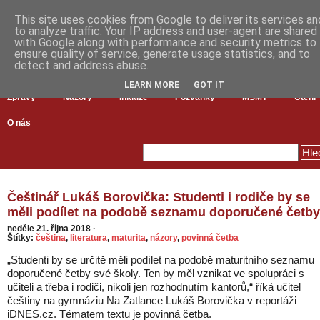
This site uses cookies from Google to deliver its services an
to analyze traffic. Your IP address and user-agent are shared
with Google along with performance and security metrics to
ensure quality of service, generate usage statistics, and to
detect and address abuse.
LEARN MORE
GOT IT
Zprávy
Názory
Inkluze
Pozvánky
MŠMT
Čtení
O nás
Češtinář Lukáš Borovička: Studenti i rodiče by se
měli podílet na podobě seznamu doporučené četby
neděle 21. října 2018
·
Štítky:
čeština
,
literatura
,
maturita
,
názory
,
povinná četba
„Studenti by se určitě měli podílet na podobě maturitního seznamu
doporučené četby své školy. Ten by měl vznikat ve spolupráci s
učiteli a třeba i rodiči, nikoli jen rozhodnutím kantorů,“ říká učitel
češtiny na gymnáziu Na Zatlance Lukáš Borovička v reportáži
iDNES.cz. Tématem textu je povinná četba.