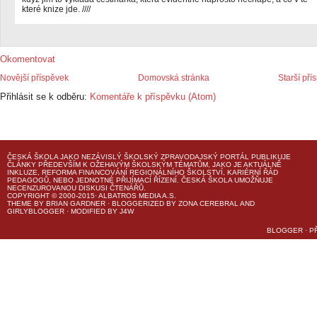
které knize jde. ////
Okomentovat
Novější příspěvek
Domovská stránka
Starší pří
Přihlásit se k odběru:
Komentáře k příspěvku (Atom)
ČESKÁ ŠKOLA
JAKO NEZÁVISLÝ ŠKOLSKÝ ZPRAVODAJSKÝ PORTÁL PUBLIKUJE
ČLÁNKY PŘEDEVŠÍM K OŽEHAVÝM ŠKOLSKÝM TÉMATŮM, JAKO JE AKTUÁLNĚ
INKLUZE, REFORMA FINANCOVÁNÍ REGIONÁLNÍHO ŠKOLSTVÍ, KARIÉRNÍ ŘÁD
PEDAGOGŮ, NEBO JEDNOTNÉ PŘIJÍMACÍ ŘÍZENÍ.
ČESKÁ ŠKOLA
UMOŽŇUJE
NECENZUROVANOU DISKUSI ČTENÁŘŮ.
COPYRIGHT © 2000-2015· ALBATROS MEDIA A.S.
THEME
BY
BRIAN GARDNER
· BLOGGERIZED BY
ZONA CEREBRAL
AND
GIRLYBLOGGER
· MODIFIED BY
J4W
BLOGGER
·
P