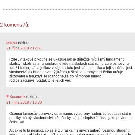
2 komentářů:
laimes
řekl(a)...
21. října 2018 v 12:51
i zde , v takové prkotině,se ukazuje,jak je důležité mít jásný fundament
školství: školy sáttní a soukromé,kde na školách státních určuje osnovy , a
tudíž i četbu, stát a jelikož v zájmu státu jest státní politika a její součástí jest
vlastnectví tak bude povinný jirásek,u škol soukromých si četbu určuje
zřizovatel a ten,když se rozhodne,že do ní mohou mluvit
rodiče,žáci,myslivci,tak to je jejich věc
E.Kocourek
řekl(a)...
21. října 2018 v 16:30
Oceňuji laimesův obrovský optimismus vyjádřený nadějí, že součástí státní
politiky má být vlastenectví a že český stát předepíše Jiráska jako povinnou
četbu. ////
A pak je tu ta nesnáz, co že si z Jiráska (i z jiných autorů) vezmou studenti,
když jim to vykládá češtinářka, která evidentně naprosto nechápe, a co v té