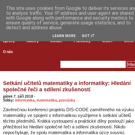
This site uses cookies from Google to deliver its services an
to analyze traffic. Your IP address and user-agent are shared
with Google along with performance and security metrics to
ensure quality of service, generate usage statistics, and to
detect and address abuse.
LEARN MORE
GOT IT
Zprávy
Názory
Inkluze
Pozvánky
MŠMT
Čtení
O nás
Setkání učitelů matematiky a informatiky: Hledání
společné řeči a sdílení zkušeností
pátek 7. září 2018
·
Štítky:
informatika
,
matematika
,
pozvánky
Závěrečnou konferenci projektu DIS-CODE zaměřeného na výuku
matematiky ve spojení s informatikou využijeme k setkání učitelů
těchto předmětů. Krátká vystoupení a praktické dílny poslouží jako
příležitost ke hledání společné řeči a sdílení zkušeností. Nikdo
nepochybuje, že spolu matematika a informatika úzce souvisí.