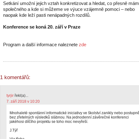
Setkání umožní jejich vztah konkretizovat a hledat, co přesně má
společného a kde si můžeme ve výuce vzájemně pomoci – nebo
naopak kde leží pasti nenápadných rozdílů.
Konference se koná 20. září v Praze
Program a další informace naleznete
zde
1 komentářů:
tyrjir
řekl(a)...
7. září 2018 v 10:20
Mnohaleté spontánní informatické iniciativy ve školství zanikly nebo postupn
bez zřetelných výsledků slábnou. Na jednodenní závěrečné konferenci
jakéhosi dílčího projektu se toho moc nevyřeší.
J.Týř