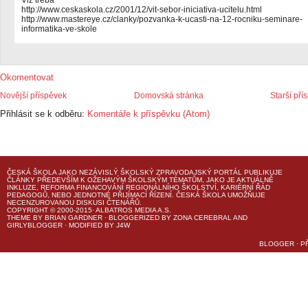
Viz třeba
http://www.ceskaskola.cz/2001/12/vit-sebor-iniciativa-ucitelu.html
http://www.mastereye.cz/clanky/pozvanka-k-ucasti-na-12-rocniku-seminare-
informatika-ve-skole
Okomentovat
Novější příspěvek
Domovská stránka
Starší pří
Přihlásit se k odběru:
Komentáře k příspěvku (Atom)
ČESKÁ ŠKOLA
JAKO NEZÁVISLÝ ŠKOLSKÝ ZPRAVODAJSKÝ PORTÁL PUBLIKUJE
ČLÁNKY PŘEDEVŠÍM K OŽEHAVÝM ŠKOLSKÝM TÉMATŮM, JAKO JE AKTUÁLNĚ
INKLUZE, REFORMA FINANCOVÁNÍ REGIONÁLNÍHO ŠKOLSTVÍ, KARIÉRNÍ ŘÁD
PEDAGOGŮ, NEBO JEDNOTNÉ PŘIJÍMACÍ ŘÍZENÍ.
ČESKÁ ŠKOLA
UMOŽŇUJE
NECENZUROVANOU DISKUSI ČTENÁŘŮ.
COPYRIGHT © 2000-2015· ALBATROS MEDIA A.S.
THEME
BY
BRIAN GARDNER
· BLOGGERIZED BY
ZONA CEREBRAL
AND
GIRLYBLOGGER
· MODIFIED BY
J4W
BLOGGER
·
P