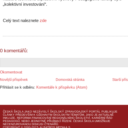
„kolektivní investování“.
Celý text naleznete
zde
0 komentářů:
Okomentovat
Novější příspěvek
Domovská stránka
Starší pří
Přihlásit se k odběru:
Komentáře k příspěvku (Atom)
ČESKÁ ŠKOLA
JAKO NEZÁVISLÝ ŠKOLSKÝ ZPRAVODAJSKÝ PORTÁL PUBLIKUJE
ČLÁNKY PŘEDEVŠÍM K OŽEHAVÝM ŠKOLSKÝM TÉMATŮM, JAKO JE AKTUÁLNĚ
INKLUZE, REFORMA FINANCOVÁNÍ REGIONÁLNÍHO ŠKOLSTVÍ, KARIÉRNÍ ŘÁD
PEDAGOGŮ, NEBO JEDNOTNÉ PŘIJÍMACÍ ŘÍZENÍ.
ČESKÁ ŠKOLA
UMOŽŇUJE
NECENZUROVANOU DISKUSI ČTENÁŘŮ.
COPYRIGHT © 2000-2015· ALBATROS MEDIA A.S.