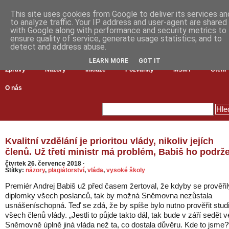
This site uses cookies from Google to deliver its services an
to analyze traffic. Your IP address and user-agent are shared
with Google along with performance and security metrics to
ensure quality of service, generate usage statistics, and to
detect and address abuse.
LEARN MORE
GOT IT
Zprávy
Názory
Inkluze
Pozvánky
MŠMT
Čtení
O nás
Kvalitní vzdělání je prioritou vlády, nikoliv jejích
členů. Už třetí ministr má problém, Babiš ho podrže
čtvrtek 26. července 2018
·
Štítky:
názory
,
plagiátorství
,
vláda
,
vysoké školy
Premiér Andrej Babiš už před časem žertoval, že kdyby se prověřil
diplomky všech poslanců, tak by možná Sněmovna nezůstala
usnášeníschopná. Teď se zdá, že by spíše bylo nutno prověřit stud
všech členů vlády. „Jestli to půjde takto dál, tak bude v září sedět v
Sněmovně úplně jiná vláda než ta, co dostala důvěru. Kde to jsme?