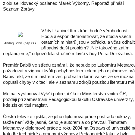
zlobí se lidovecký poslanec Marek Výborný. Reportáž přináší
Seznam Zprávy.
Vždyť kabinet tím ztrácí hodně věrohodnosti.
Hodlá alespoň demonstrovat, že studia všech
ostatních ministrů jsou v pořádku a včas odhalit
Andrej Babiš (psp.cz)
případný další problém? „Nic takového zatím
neplánujeme,“ odpověděla stručně mluvčí vlády Petra Doležalová.
Premiér Babiš ve středu oznámil, že nebude po Lubomíru Metnarov
požadovat rezignaci kvůli pochybnostem kolem jeho diplomové prá
Babiš řekl, že s ministrem věc probral a domnívá se, že se možná
dopustil chyby v citaci, ale v seznamu zdrojů použitou literaturu měl
Metnar vystudoval Vyšší policejní školu Ministerstva vnitra ČR,
později při zaměstnání Pedagogickou fakultu Ostravské univerzity,
kde získal titul magistr.
Česká televize zjistila, že jeho diplomová práce postrádá odkazy,
takže není vždy jasné, čeho je autorem a co převzal. Tématem
Metnarovy diplomové práce z roku 2004 na Ostravské univerzitě n
katedře technické a pracovní výchovy Pedagogické fakulty bylo