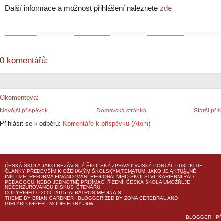
Další informace a možnost přihlášení naleznete
zde
0 komentářů:
Okomentovat
Novější příspěvek
Domovská stránka
Starší pří
Přihlásit se k odběru:
Komentáře k příspěvku (Atom)
ČESKÁ ŠKOLA
JAKO NEZÁVISLÝ ŠKOLSKÝ ZPRAVODAJSKÝ PORTÁL PUBLIKUJE
ČLÁNKY PŘEDEVŠÍM K OŽEHAVÝM ŠKOLSKÝM TÉMATŮM, JAKO JE AKTUÁLNĚ
INKLUZE, REFORMA FINANCOVÁNÍ REGIONÁLNÍHO ŠKOLSTVÍ, KARIÉRNÍ ŘÁD
PEDAGOGŮ, NEBO JEDNOTNÉ PŘIJÍMACÍ ŘÍZENÍ.
ČESKÁ ŠKOLA
UMOŽŇUJE
NECENZUROVANOU DISKUSI ČTENÁŘŮ.
COPYRIGHT © 2000-2015· ALBATROS MEDIA A.S.
THEME
BY
BRIAN GARDNER
· BLOGGERIZED BY
ZONA CEREBRAL
AND
GIRLYBLOGGER
· MODIFIED BY
J4W
BLOGGER
·
P