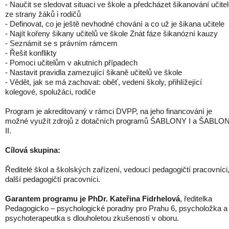
- Naučit se sledovat situaci ve škole a předcházet šikanování učite
ze strany žáků i rodičů
- Definovat, co je ještě nevhodné chování a co už je šikana učitele
- Najít kořeny šikany učitelů ve škole Znát fáze šikanózní kauzy
- Seznámit se s právním rámcem
- Řešit konflikty
- Pomoci učitelům v akutních případech
- Nastavit pravidla zamezující šikaně učitelů ve škole
- Vědět, jak se má zachovat: oběť, vedení školy, přihlížející
kolegové, spolužáci, rodiče
Program je akreditovaný v rámci DVPP, na jeho financování je
možné využít zdrojů z dotačních programů ŠABLONY I a ŠABLO
II.
Cílová skupina:
Ředitelé škol a školských zařízení, vedoucí pedagogičtí pracovníci
další pedagogičtí pracovníci.
Garantem programu je PhDr. Kateřina Fidrhelová
, ředitelka
Pedagogicko – psychologické poradny pro Prahu 6, psycholožka a
psychoterapeutka s dlouholetou zkušeností v oboru.