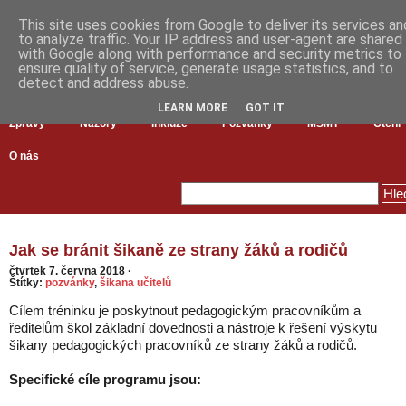
This site uses cookies from Google to deliver its services an
to analyze traffic. Your IP address and user-agent are shared
with Google along with performance and security metrics to
ensure quality of service, generate usage statistics, and to
detect and address abuse.
LEARN MORE
GOT IT
Zprávy
Názory
Inkluze
Pozvánky
MŠMT
Čtení
O nás
Jak se bránit šikaně ze strany žáků a rodičů
čtvrtek 7. června 2018
·
Štítky:
pozvánky
,
šikana učitelů
Cílem tréninku je poskytnout pedagogickým pracovníkům a
ředitelům škol základní dovednosti a nástroje k řešení výskytu
šikany pedagogických pracovníků ze strany žáků a rodičů.
Specifické cíle programu jsou: