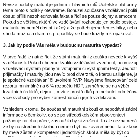
Revize podoby maturit je jedním z hlavních cílů Učitelské platformy
téma proto s politiky otevíráme. Bohužel současná vzdělávací polit
dosud příliš nezohledňovala fakta a řídí se pouze dojmy a emocemi
Pokud se většina aktérů ve vzdělávání rozhoduje jen podle postoje
maturitu by neměl dostat každý a že potřebujeme řemeslníky, neb
shoda možná a drama s propadlíky se bude každý rok opakovat.
3. Jak by podle Vás měla v budoucnu maturita vypadat?
V prvé řadě je nutné říci, že státní maturitní zkouška nevede k vyšš
vzdělanosti. Pokud chceme kvalitu vzdělávání zvednout, neomezu
vzdělávací systém plošnými vstupními či výstupními testy. Jednot
přijímačky i maturity jdou navíc proti diverzitě, o kterou usilujeme, j
je společné vzdělávání či uvolnění RVP. Navyšme financování cel
rezortu minimálně na 6 % rozpočtu HDP, zaměřme se na výběr
kvalitních ředitelů, dejme jim více prostředků pro netarifní odměňov
více svobody pro výběr zaměstnanců i jejich vzdělávání.
Vzhledem k tomu, že současná maturitní zkouška nepodává žádn
informace o čemkoliv, co se po středoškolském absolventovi
požaduje na trhu práce, zasloužila by si zrušení. To ale neznamená
že by na středních školách nemělo být nic závěrečného. Tato zko
by měla zůstat v kompetenci jednotlivých škol a měla by být co