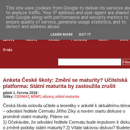
This site uses cookies from Google to deliver its services an
to analyze traffic. Your IP address and user-agent are shared
with Google along with performance and security metrics to
ensure quality of service, generate usage statistics, and to
detect and address abuse.
LEARN MORE
GOT IT
Zprávy
Názory
Inkluze
Pozvánky
MŠMT
Čtení
O nás
Anketa České školy: Změní se maturity? Učitelská
platforma: Státní maturita by zasloužila zrušit
pátek 1. června 2018
·
Štítky:
CERMAT
,
MŠMT
,
názory
,
státní maturita
Česká škola oslovila učitele a teoretiky v anketě k aktuálnímu téma
– odvolání ředitele Cermatu Jiřího Zíky a novém startu diskuse o
proměně statní maturity. Ptáme se:
1) Očekáváte, že odvolání ředitele Cermatu bude impulsem k disku
o změně podoby státní maturity? 2) Vítáte takovou diskusi? Budete 