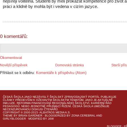
nejšířeji volitelná. Studenti by měli prokázat kompetence pro život a
práci a klidně by mohla být i vedena v cizím jazyce.
0 komentářů:
Okomentovat
Novější příspěvek
Domovská stránka
Starší pří
Přihlásit se k odběru:
Komentáře k příspěvku (Atom)
ČESKÁ ŠKOLA
JAKO NEZÁVISLÝ ŠKOLSKÝ ZPRAVODAJSKÝ PORTÁL PUBLIKUJE
ČLÁNKY PŘEDEVŠÍM K OŽEHAVÝM ŠKOLSKÝM TÉMATŮM, JAKO JE AKTUÁLNĚ
INKLUZE, REFORMA FINANCOVÁNÍ REGIONÁLNÍHO ŠKOLSTVÍ, KARIÉRNÍ ŘÁD
PEDAGOGŮ, NEBO JEDNOTNÉ PŘIJÍMACÍ ŘÍZENÍ.
ČESKÁ ŠKOLA
UMOŽŇUJE
NECENZUROVANOU DISKUSI ČTENÁŘŮ.
COPYRIGHT © 2000-2015· ALBATROS MEDIA A.S.
THEME
BY
BRIAN GARDNER
· BLOGGERIZED BY
ZONA CEREBRAL
AND
GIRLYBLOGGER
· MODIFIED BY
J4W
BLOGGER
·
P