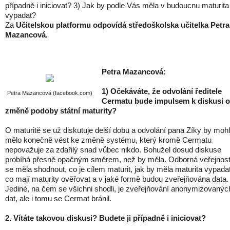
případně i iniciovat? 3) Jak by podle Vás měla v budoucnu maturita
vypadat?
Za
Učitelskou platformu odpovídá středoškolska učitelka Petra
Mazancová.
Petra Mazancová:
1) Očekáváte, že odvolání ředitele
Petra Mazancová (facebook.com)
Cermatu bude impulsem k diskusi o
změně podoby státní maturity?
O maturitě se už diskutuje delší dobu a odvolání pana Zíky by moh
mělo konečně vést ke změně systému, který kromě Cermatu
nepovažuje za zdařilý snad vůbec nikdo. Bohužel dosud diskuse
probíhá přesně opačným směrem, než by měla. Odborná veřejnost
se měla shodnout, co je cílem maturit, jak by měla maturita vypadat
co mají maturity ověřovat a v jaké formě budou zveřejňována data.
Jediné, na čem se všichni shodli, je zveřejňování anonymizovanýc
dat, ale i tomu se Cermat bránil.
2. Vítáte takovou diskusi? Budete ji případně i iniciovat?