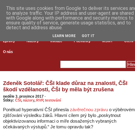
This site uses cookies from Google to deliver its services an
to analyze traffic. Your IP address and user-agent are shared
with Google along with performance and security metrics to
ensure quality of service, generate usage statistics, and to
detect and address abuse.
LEARN MORE
GOT IT
Zprávy
Názory
Inkluze
Pozvánky
MŠMT
Čtení
O nás
Zdeněk Sotolář: ČŠI klade důraz na znalosti, ČŠI
škodí vzdělanosti, ČŠI by měla být zrušena
neděle 3. prosince 2017
·
Štítky:
ČŠI
,
názory
,
RVP
,
testování
Poněkud hyperativní ČŠI přinesla
závěrečnou zprávu
o výběrovém
zjišťování výsledku žáků. Hlavní cílem prý bylo „poskytnout
objektivizovanou informaci o míře dosažených vybraných
očekávaných výstupů.“ Je tomu opravdu tak?