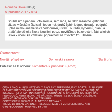
Romana Howe
řekl(a)...
5. prosince 2017 v 8:24
Souhlasím s panem Sotolářem a jsem ráda, že takto razantně vystihnul
situaci v českém školství - jeden hot, druhý čehý, jednou dozadu, podruhé
úplně mimo - máme tisíce "odborníků, ústavů, ouřadů, výzkumů, plánů a
grafů" ale učitel a škola jsou jimi pouze povětšinou buzerováni, žáci a jejich
láska k učení, ke vzdělání, připravnost na život tím trpí. Hrozné.
Okomentovat
Novější příspěvek
Domovská stránka
Starší pří
Přihlásit se k odběru:
Komentáře k příspěvku (Atom)
ČESKÁ ŠKOLA
JAKO NEZÁVISLÝ ŠKOLSKÝ ZPRAVODAJSKÝ PORTÁL PUBLIKUJE
ČLÁNKY PŘEDEVŠÍM K OŽEHAVÝM ŠKOLSKÝM TÉMATŮM, JAKO JE AKTUÁLNĚ
INKLUZE, REFORMA FINANCOVÁNÍ REGIONÁLNÍHO ŠKOLSTVÍ, KARIÉRNÍ ŘÁD
PEDAGOGŮ, NEBO JEDNOTNÉ PŘIJÍMACÍ ŘÍZENÍ.
ČESKÁ ŠKOLA
UMOŽŇUJE
NECENZUROVANOU DISKUSI ČTENÁŘŮ.
COPYRIGHT © 2000-2015· ALBATROS MEDIA A.S.
THEME
BY
BRIAN GARDNER
· BLOGGERIZED BY
ZONA CEREBRAL
AND
GIRLYBLOGGER
· MODIFIED BY
J4W