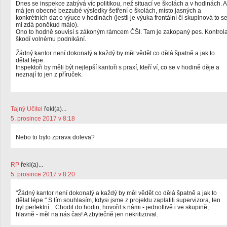
Dnes se inspekce zabývá víc politikou, než situací ve školách a v hodinách. A
má jen obecné bezzubé výsledky šetření o školách, místo jasných a
konkrétních dat o výuce v hodinách (jestli je výuka frontální či skupinová to s
mi zdá poněkud málo).
Ono to hodně souvisí s zákoným rámcem ČŠI. Tam je zakopaný pes. Kontrol
škodí volnému podnikání.
Žádný kantor není dokonalý a každý by měl vědět co dělá špatně a jak to
dělat lépe.
Inspektoři by měli být nejlepší kantoři s praxí, kteří ví, co se v hodině děje a
neznají to jen z příruček.
Tajný Učitel
řekl(a)...
5. prosince 2017 v 8:18
Nebo to bylo zprava doleva?
RP
řekl(a)...
5. prosince 2017 v 8:20
"Žádný kantor není dokonalý a každý by měl vědět co dělá špatně a jak to
dělat lépe." S tím souhlasím, kdysi jsme z projektu zaplatili supervizora, ten
byl perfektní... Chodil do hodin, hovořil s námi - jednotlivě i ve skupině,
hlavně - měl na nás čas! A zbytečně jen nekritizoval.