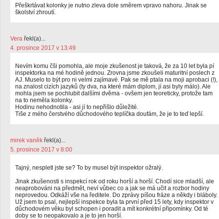
Přeškrtávat kolonky je nutno zleva dole směrem vpravo nahoru. Jinak se
školství zhroutí.
Vera
řekl(a)...
4. prosince 2017 v 13:49
Nevím komu čši pomohla, ale moje zkušenost je taková, že za 10 let byla pí
inspektorka na mé hodině jednou. Zrovna jsme zkoušeli maturitní poslech z
AJ. Muselo to být pro ni velmi zajímavé. Pak se mě ptala na moji aprobaci (!),
na znalost cizích jazyků (ty dva, na které mám diplom, jí asi byly málo). Ale
mohla jsem se pochlubit dalšími dvěma - ovšem jen teoreticky, protože tam
na to neměla kolonky.
Hodinu nehodnotila - asi jí to nepřišlo důležité.
Tiše z mého čerstvého důchodového teplíčka doufám, že je to teď lepší.
mirek vaněk
řekl(a)...
5. prosince 2017 v 8:00
Tajný, nespletl jste se? To by musel být inspektor ožralý.
Jinak zkušenosti s inspekcí rok od roku horší a horší. Chodí sice mladší, ale
neaprobováni na předmět, neví vůbec co a jak se má učit a rozbor hodiny
neprovedou. Odkáží vše na ředitele. Do zprávy píšou fráze a někdy i bláboly.
Už jsem to psal, nejlepší inspekce byla ta první před 15 lety, kdy inspektor v
důchodovém věku byl schopen i poradit a mít konkrétní připomínky. Od té
doby se to neopakovalo a je to jen horší.