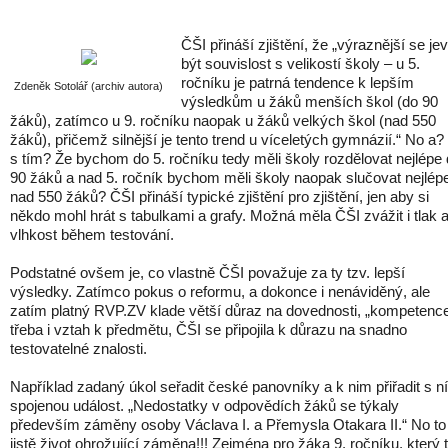
ČŠI přináší zjištění, že „výraznější se jev
být souvislost s velikostí školy – u 5.
ročníku je patrná tendence k lepším
Zdeněk Sotolář (archiv autora)
výsledkům u žáků menších škol (do 90
žáků), zatímco u 9. ročníku naopak u žáků velkých škol (nad 550
žáků), přičemž silnější je tento trend u víceletých gymnázií.“ No a?
s tím? Že bychom do 5. ročníku tedy měli školy rozdělovat nejlépe
90 žáků a nad 5. ročník bychom měli školy naopak slučovat nejlép
nad 550 žáků? ČŠI přináší typické zjištění pro zjištění, jen aby si
někdo mohl hrát s tabulkami a grafy. Možná měla ČŠI zvážit i tlak 
vlhkost během testování.
Podstatné ovšem je, co vlastně ČŠI považuje za ty tzv. lepší
výsledky. Zatímco pokus o reformu, a dokonce i nenáviděný, ale
zatím platný RVP.ZV klade větší důraz na dovednosti, „kompetence
třeba i vztah k předmětu, ČŠI se připojila k důrazu na snadno
testovatelné znalosti.
Například zadaný úkol seřadit české panovníky a k nim přiřadit s n
spojenou událost. „Nedostatky v odpovědích žáků se týkaly
především záměny osoby Václava I. a Přemysla Otakara II.“ No to 
jistě život ohrožující záměna!!! Zejména pro žáka 9. ročníku, který 