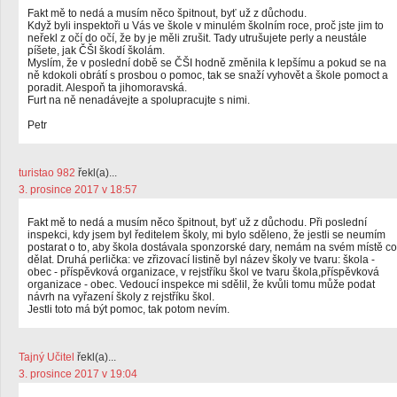
Fakt mě to nedá a musím něco špitnout, byť už z důchodu.
Když byli inspektoři u Vás ve škole v minulém školním roce, proč jste jim to
neřekl z očí do očí, že by je měli zrušit. Tady utrušujete perly a neustále
píšete, jak ČŠI škodí školám.
Myslím, že v poslední době se ČŠI hodně změnila k lepšímu a pokud se na
ně kdokoli obrátí s prosbou o pomoc, tak se snaží vyhovět a škole pomoct a
poradit. Alespoň ta jihomoravská.
Furt na ně nenadávejte a spolupracujte s nimi.
Petr
turistao 982
řekl(a)...
3. prosince 2017 v 18:57
Fakt mě to nedá a musím něco špitnout, byť už z důchodu. Při poslední
inspekci, kdy jsem byl ředitelem školy, mi bylo sděleno, že jestli se neumím
postarat o to, aby škola dostávala sponzorské dary, nemám na svém místě co
dělat. Druhá perlička: ve zřizovací listině byl název školy ve tvaru: škola -
obec - příspěvková organizace, v rejstříku škol ve tvaru škola,příspěvková
organizace - obec. Vedoucí inspekce mi sdělil, že kvůli tomu může podat
návrh na vyřazení školy z rejstříku škol.
Jestli toto má být pomoc, tak potom nevím.
Tajný Učitel
řekl(a)...
3. prosince 2017 v 19:04