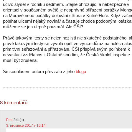
učivo slyšel v ročníku sedmém. Stejně ohrožující a nebezpečné v
orientaci v současném světě je nesprávné přiřazení porážky Mong
na Moravě nebo počátky dolování stříbra v Kutné Hoře. Když začn
pobíhat ulicemi nějaký novinář a častuje chodce podobnými otázka
můžeme se jen útrpně pousmát. Ale ČŠI?
Právě takovými testy se nejen nezjistí nic skutečně podstatného, a
právě takovými testy se vyvolá opět ve výuce důraz na holé znalos
primitivní seřazování a přiřazování. ČŠI přispívá svým polínkem k
devastaci vzdělanosti. Ostatně soudím, že Česká školní inspekce
musí být zrušena.
Se souhlasem autora převzato z jeho
blogu
8 komentářů:
Petr
řekl(a)...
3. prosince 2017 v 16:14