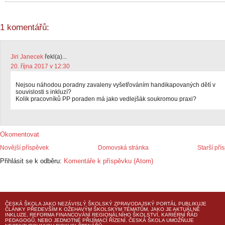
1 komentářů:
Jiri Janecek
řekl(a)...
20. října 2017 v 12:30
Nejsou náhodou poradny zavaleny vyšetřováním handikapovaných dětí v
souvislosti s inkluzí?
Kolik pracovníků PP poraden má jako vedlejšák soukromou praxi?
Okomentovat
Novější příspěvek
Domovská stránka
Starší pří
Přihlásit se k odběru:
Komentáře k příspěvku (Atom)
ČESKÁ ŠKOLA
JAKO NEZÁVISLÝ ŠKOLSKÝ ZPRAVODAJSKÝ PORTÁL PUBLIKUJE
ČLÁNKY PŘEDEVŠÍM K OŽEHAVÝM ŠKOLSKÝM TÉMATŮM, JAKO JE AKTUÁLNĚ
INKLUZE, REFORMA FINANCOVÁNÍ REGIONÁLNÍHO ŠKOLSTVÍ, KARIÉRNÍ ŘÁD
PEDAGOGŮ, NEBO JEDNOTNÉ PŘIJÍMACÍ ŘÍZENÍ.
ČESKÁ ŠKOLA
UMOŽŇUJE