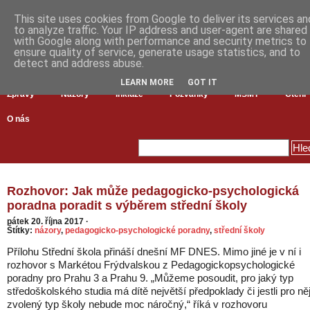
This site uses cookies from Google to deliver its services an
to analyze traffic. Your IP address and user-agent are shared
with Google along with performance and security metrics to
ensure quality of service, generate usage statistics, and to
detect and address abuse.
LEARN MORE
GOT IT
Zprávy
Názory
Inkluze
Pozvánky
MŠMT
Čtení
O nás
Rozhovor: Jak může pedagogicko-psychologická
poradna poradit s výběrem střední školy
pátek 20. října 2017
·
Štítky:
názory
,
pedagogicko-psychologické poradny
,
střední školy
Přílohu Střední škola přináší dnešní MF DNES. Mimo jiné je v ní i
rozhovor s Markétou Frýdvalskou z Pedagogickopsychologické
poradny pro Prahu 3 a Prahu 9. „Můžeme posoudit, pro jaký typ
středoškolského studia má dítě největší předpoklady či jestli pro ně
zvolený typ školy nebude moc náročný,“ říká v rozhovoru