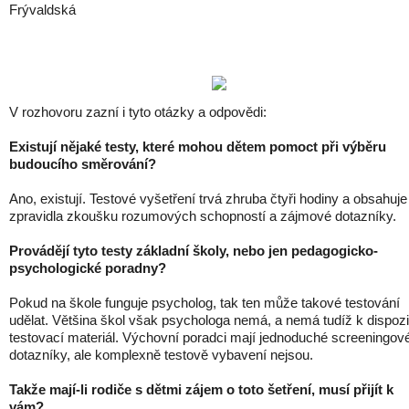
Frývaldská
V rozhovoru zazní i tyto otázky a odpovědi:
Existují nějaké testy, které mohou dětem pomoct při výběru
budoucího směrování?
Ano, existují. Testové vyšetření trvá zhruba čtyři hodiny a obsahuje
zpravidla zkoušku rozumových schopností a zájmové dotazníky.
Provádějí tyto testy základní školy, nebo jen pedagogicko-
psychologické poradny?
Pokud na škole funguje psycholog, tak ten může takové testování
udělat. Většina škol však psychologa nemá, a nemá tudíž k dispozi
testovací materiál. Výchovní poradci mají jednoduché screeningov
dotazníky, ale komplexně testově vybavení nejsou.
Takže mají-li rodiče s dětmi zájem o toto šetření, musí přijít k
vám?