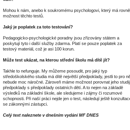
Mohou k nám, anebo k soukromému psychologovi, který má rovn
možnost těchto testů.
Jaký je poplatek za toto testování?
Pedagogicko-psychologické poradny jsou zřizovány státem a
poskytují tyto i další služby zdarma. Platí se pouze poplatek za
testový materiál, což je asi 100 korun.
Může test ukázat, na kterou střední školu má dítě jít?
Takhle to nefunguje. My můžeme posoudit, pro jaký typ
středoškolského studia má dítě největší předpoklady, jestli to pro ně
nebude moc náročné. Zároveň máme možnost porovnat jeho studij
předpoklady s předpoklady ostatních dětí. A to nejen na základě
výsledků na základní škole, ale sledujeme i zájmy či rozumové
schopnosti. Při naší práci nejde jen o test, následují ještě konzultac
se zákonnými zástupci.
Celý text naleznete v dnešním vydání MF DNES