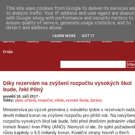
This site uses cookies from Google to deliver its services an
to analyze traffic. Your IP address and user-agent are shared
with Google along with performance and security metrics to
ensure quality of service, generate usage statistics, and to
detect and address abuse.
LEARN MORE
GOT IT
Zprávy
Názory
Inkluze
Pozvánky
MŠMT
Čtení
O nás
Díky rezervám na zvýšení rozpočtu vysokých škol
bude, řekl Pilný
pondělí 18. září 2017
·
Štítky:
platy učitelů
,
rozpočet
,
vláda
,
vysoké školy
,
Zprávy
Ministerstva po výzvě premiéra z minulého týdne v rezervách našl
devět miliard korun na zvýšení rozpočtu pro příští rok. Na navýšen
rozpočtu vysokých škol tak bude, řekl před dnešním jednáním vlá
ministr financí Ivan Pilný (ANO). Nemyslí si ale, že splní požadave
růstu kapitoly o 4,5 miliardy korun. Koaliční strany hovoří o třech