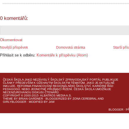
0 komentářů:
Okomentovat
Novější příspěvek
Domovská stránka
Starší pří
Přihlásit se k odběru:
Komentáře k příspěvku (Atom)
ČESKÁ ŠKOLA
JAKO NEZÁVISLÝ ŠKOLSKÝ ZPRAVODAJSKÝ PORTÁL PUBLIKUJE
ČLÁNKY PŘEDEVŠÍM K OŽEHAVÝM ŠKOLSKÝM TÉMATŮM, JAKO JE AKTUÁLNĚ
INKLUZE, REFORMA FINANCOVÁNÍ REGIONÁLNÍHO ŠKOLSTVÍ, KARIÉRNÍ ŘÁD
PEDAGOGŮ, NEBO JEDNOTNÉ PŘIJÍMACÍ ŘÍZENÍ.
ČESKÁ ŠKOLA
UMOŽŇUJE
NECENZUROVANOU DISKUSI ČTENÁŘŮ.
COPYRIGHT © 2000-2015· ALBATROS MEDIA A.S.
THEME
BY
BRIAN GARDNER
· BLOGGERIZED BY
ZONA CEREBRAL
AND
GIRLYBLOGGER
· MODIFIED BY
J4W
BLOGGER
·
P