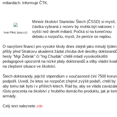
miliardách. Informuje ČTK.
Ministr školství Stanislav Štech (ČSSD) si myslí,
částka vybraná z rezerv by mohla být nakonec i
vyšší než devět miliard. Počká si na konečnou
Ivan Pilný (psp.cz)
debatu o rozpočtu, myslí, že peníze se najdou.
O navýšení financí pro vysoké školy dnes stejně jako minulý týden
přišly před Strakovu akademii žádat zhruba dvě desítky doktorandů
hesly "Mgr Žebrák" či "Ing Chudák" chtěli mladí vysokoškolští
pedagogové upozornit na nízké platy doktorandů a sliby vládní koal
na zlepšení situace ve školství.
Štech doktorandy, jejichž stipendium v současnosti činí 7500 korun
podpořil. Uvedl, že letos se rozpočet zřejmě zvýšit podaří, chtěl by 
aby tomu tak bylo i v příštích letech. Rád by, aby se vláda zavázal
růstu procenta na školství z hrubého domácího produktu, jak je to
armády.
Celý text naleznete
zde