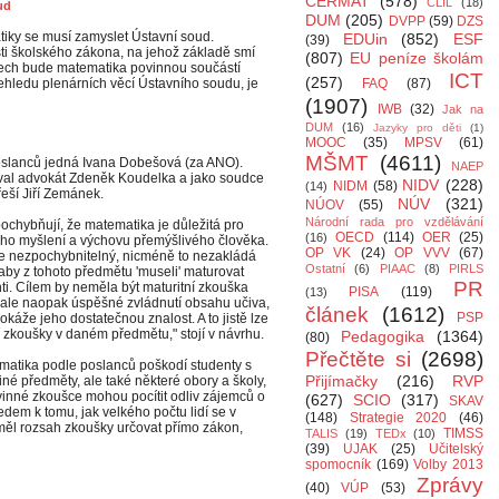
CERMAT
(578)
CLIL
(18)
ud
DUM
(205)
DVPP
(59)
DZS
iky se musí zamyslet Ústavní soud.
EDUin
(852)
ESF
(39)
ti školského zákona, na jehož základě smí
(807)
EU peníze školám
rech bude matematika povinnou součástí
ICT
(257)
ehledu plenárních věcí Ústavního soudu, je
FAQ
(87)
(1907)
IWB
(32)
Jak na
DUM
(16)
Jazyky pro děti
(1)
MOOC
(35)
MPSV
(61)
MŠMT
(4611)
oslanců jedná Ivana Dobešová (za ANO).
NAEP
val advokát Zdeněk Koudelka a jako soudce
NIDV
(228)
NIDM
(58)
(14)
řeší Jiří Zemánek.
NÚV
(321)
NÚOV
(55)
Národní rada pro vzdělávání
ochybňují, že matematika je důležitá pro
OECD
(114)
OER
(25)
(16)
ého myšlení a výchovu přemýšlivého člověka.
OP VK
(24)
OP VVV
(67)
je nezpochybnitelný, nicméně to nezakládá
Ostatní
(6)
PIAAC
(8)
PIRLS
 aby z tohoto předmětu 'museli' maturovat
PR
nti. Cílem by neměla být maturitní zkouška
PISA
(119)
(13)
ale naopak úspěšné zvládnutí obsahu učiva,
článek
(1612)
PSP
okáže jeho dostatečnou znalost. A to jistě lze
í zkoušky v daném předmětu," stojí v návrhu.
Pedagogika
(1364)
(80)
Přečtěte si
(2698)
atika podle poslanců poškodí studenty s
Přijímačky
(216)
RVP
iné předměty, ale také některé obory a školy,
ovinné zkoušce mohou pocítit odliv zájemců o
(627)
SCIO
(317)
SKAV
edem k tomu, jak velkého počtu lidí se v
(148)
Strategie 2020
(46)
 měl rozsah zkoušky určovat přímo zákon,
TIMSS
TALIS
(19)
TEDx
(10)
(39)
UJAK
(25)
Učitelský
spomocník
(169)
Volby 2013
Zprávy
(40)
VÚP
(53)