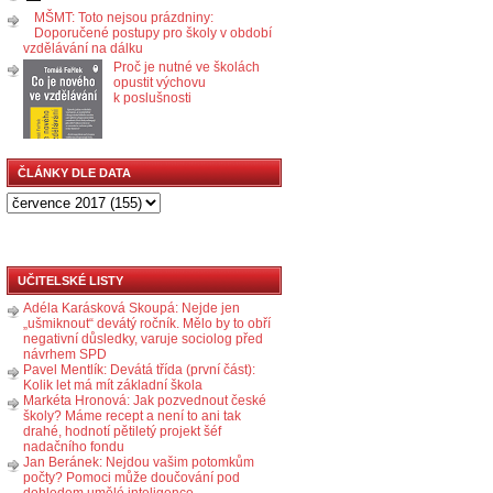
MŠMT: Toto nejsou prázdniny:
Doporučené postupy pro školy v období
vzdělávání na dálku
Proč je nutné ve školách
opustit výchovu
k poslušnosti
ČLÁNKY DLE DATA
UČITELSKÉ LISTY
Adéla Karásková Skoupá: Nejde jen
„ušmiknout“ devátý ročník. Mělo by to obří
negativní důsledky, varuje sociolog před
návrhem SPD
Pavel Mentlík: Devátá třída (první část):
Kolik let má mít základní škola
Markéta Hronová: Jak pozvednout české
školy? Máme recept a není to ani tak
drahé, hodnotí pětiletý projekt šéf
nadačního fondu
Jan Beránek: Nejdou vašim potomkům
počty? Pomoci může doučování pod
dohledem umělé inteligence