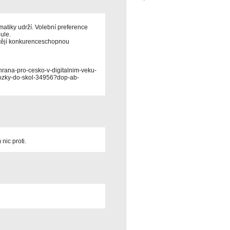
matiky udrží. Volební preference
oule.
htějí konkurenceschopnou
hrana-pro-cesko-v-digitalnim-veku-
mozky-do-skol-34956?dop-ab-
nic proti.