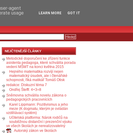
RSS
KOMENTÁŘE
 user-agent
nerate usage
LEARN MORE
GOT IT
NEJČTENĚJŠÍ ČLÁNKY
Metodické doporučení ke zřízení funkce
asistenta pedagoga, které schválila porada
vedení MŠMT na konci května 2015
Hejného matematika rozvíjí nejen
matematický úsudek, ale i čtenářské
schopnosti, říká matikář Tomáš Otisk
redakce: Diskuzní téma 7
Ondřej Šteffl: 4+3=8
Sněmovna schválila novelu zákona o
pedagogických pracovnících
Karel Lippmann: Pozitivismus a jeho
meze (K dogmatu, kterým je ovládán
vzdělávací systém)
Učitelská platforma: Nárok rodičů na
souběžnou distanční i prezenční výuku
ve všech školách je nerealizovatelný
Autorský zákon ve školách