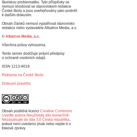
školskou problematiku. Tyto příspěvky se
nemusí shodovat se stanoviskem redakce
České školy a jsou uveřejňovány jako podnět
k dalším diskusím.
Obsah článků nemusí vyjadřovat stanovisko
redakce nebo vydavatele Albatros Media, a.s.
©
Albatros Media, a.s.
Všechna práva vyhrazena.
Tento server dodržuje právní předpisy
o ochraně osobních údajů.
ISSN 1213-6018
Reklama na České škole
Diskusní pravidla
Obsah podléhá licenci
Creative Commons
Uveďte autora-Neužívejte dílo komerčně-
Nezasahujte do díla 3.0 Česká republika
,
p
okud není uvedeno jinak nebo nejde-li o
tiskové zprávy.