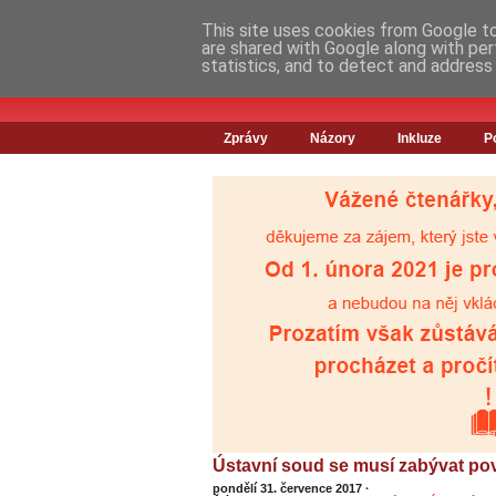
This site uses cookies from Google to 
are shared with Google along with per
statistics, and to detect and address
Zprávy
Názory
Inkluze
P
Ústavní soud se musí zabývat po
pondělí 31. července 2017
·