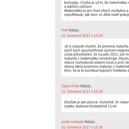
konceptu. Chyba je už to, že matematiku 
a dalších zařízení.
Matematika je pro život všech nezbytná a k
nepotřebuje, tak neví, co dělá malíř pokoj
Petr
řekl(a)...
31. července 2017 v 15:25
Já si naopak myslím, že povinná maturita
(aniž bych zpochybňoval význam matemat
zcela přesvědčen, že na jaře 2021, půl r
maturita z matematiky neodehraje. Absolu
otázce rozhodovat ústavní soud a proč se
strany, která povinnou maturitu z matema
toho, že je to poněkud legrační ředitelka
Tajný Učitel
řekl(a)...
31. července 2017 v 15:30
Dnešek je jak vánoce. Konečně. Ať maturu
matiku studovat dostatečně 13 let.
poste.restante
řekl(a)...
31. července 2017 v 15:38