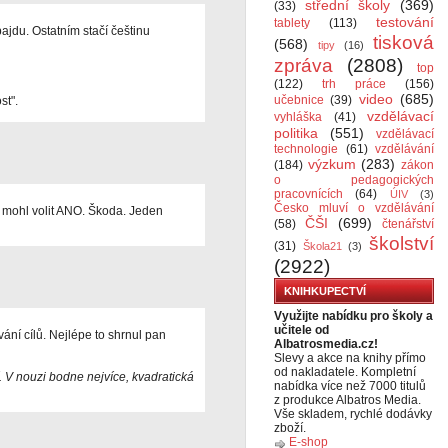
střední školy
(369)
(33)
testování
tablety
(113)
pajdu. Ostatním stačí češtinu
tisková
(568)
tipy
(16)
zpráva
(2808)
top
(122)
trh práce
(156)
video
(685)
učebnice
(39)
st".
vzdělávací
vyhláška
(41)
politika
(551)
vzdělávací
technologie
(61)
vzdělávání
výzkum
(283)
(184)
zákon
o pedagogických
pracovnících
(64)
ÚIV
(3)
Česko mluví o vzdělávání
d mohl volit ANO. Škoda. Jeden
ČŠI
(699)
(58)
čtenářství
školství
(31)
Škola21
(3)
(2922)
KNIHKUPECTVÍ
Využijte nabídku pro školy a
učitele od
ání cílů. Nejlépe to shrnul pan
Albatrosmedia.cz!
Slevy a akce na knihy přímo
od nakladatele. Kompletní
í. V nouzi bodne nejvíce, kvadratická
nabídka více než 7000 titulů
z produkce Albatros Media.
Vše skladem, rychlé dodávky
zboží.
E-shop