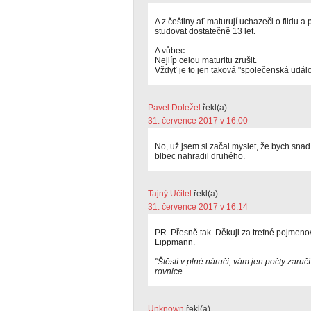
A z češtiny ať maturují uchazeči o fildu a 
studovat dostatečně 13 let.
A vůbec.
Nejlíp celou maturitu zrušit.
Vždyť je to jen taková "společenská událo
Pavel Doležel
řekl(a)...
31. července 2017 v 16:00
No, už jsem si začal myslet, že bych sna
blbec nahradil druhého.
Tajný Učitel
řekl(a)...
31. července 2017 v 16:14
PR. Přesně tak. Děkuji za trefné pojmenov
Lippmann.
"Štěstí v plné náruči, vám jen počty zaruč
rovnice.
Unknown
řekl(a)...