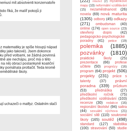
(222)
myšlenkové
mládež
(2)
nemusí mít absolventi konzervatoře
mapy
(10)
neformální vzdělávání
nezaměstnanost
(26)
(15)
do říká, že malíř pokojů ji
nová maturita
novela
(69)
ů.
(1305)
odkazy
odbory
(45)
(271)
ombudsman
(40)
online
(174)
open source
(23)
otevřený dopis
(42)
pedagogicko-psychologické
poradny
(41)
petice
(19)
polemika
(1885)
 z matematiky je spíše hloupý nápad
iky jako takové). Jsem dokonce
pozvánky
(1810)
oku před volbami, se žádná povinná
praktické školy
(25)
tně ale nechápu, proč má o této
prezentace
(66)
profese
 na něj obrací poslankyně koaliční
učitele
(50)
prognózy
(16)
tiky pomáhala protlačit. Teda kromě
projekt
(506)
program
(64)
 zemědělské školy.
projekty
(231)
práce s
právní
talenty
(37)
poradna
(339)
průzkum
(53)
přednáška
(27)
předškolní ročník
(75)
předškolní vzdělávání
(103)
recenze
(30)
redakce
(16)
jí uchazeči o matfyz. Ostatním stačí
regionální školství
(94)
satira
(44)
sexuální výchova
(21)
sociální sítě
(110)
soukromé
soutěž
(498)
školy
(165)
standard
(127)
statistika
(100)
stravování
(50)
studie