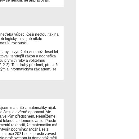
rý se několik let připravovali.
 netřeba vůbec, Češi nečtou, tak na
eb logicky tu stejně nikdo
imes28 rozlouskl.
 aby to vydrželo více než deset let.
tovali tehdejší zákon a dodneška
první tři roky a volitelnou
2-2-2). Ten druhý předmět, přestože
kým a informatickým základem) se
jsem maturitě z matematiky nijak
o času otevřeně oponoval. Ale
cela velkým předstihem. Nemůžeme
d leknout a demontovat to. Prostě
umentů rozhodli, že matematika má
vytvořit podmínky. Možná se z
ním roce 2021 se to prostě zavést
 Ale proč bychom tu demontáž měli