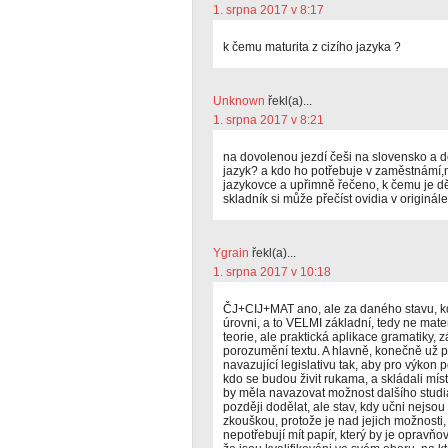
1. srpna 2017 v 8:17
k čemu maturita z cizího jazyka ?
Unknown
řekl(a)...
1. srpna 2017 v 8:21
na dovolenou jezdí češi na slovensko a d
jazyk? a kdo ho potřebuje v zaměstnámí,
jazykovce a upřimně řečeno, k čemu je dě
skladník si může přečíst ovidia v originále
Ygrain
řekl(a)...
1. srpna 2017 v 10:18
ČJ+CIJ+MAT ano, ale za daného stavu, kdy
úrovni, a to VELMI základní, tedy ne matem
teorie, ale praktická aplikace gramatiky,
porozumění textu. A hlavně, konečně už p
navazující legislativu tak, aby pro výkon p
kdo se budou živit rukama, a skládali mís
by měla navazovat možnost dalšího studia p
později dodělat, ale stav, kdy učni nejsou
zkouškou, protože je nad jejich možnosti,
nepotřebují mít papír, který by je opravňo