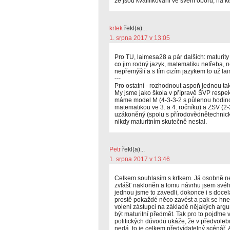
že jsou kvalifikováni ve svém oboru, na kte
krtek
řekl(a)...
1. srpna 2017 v 13:05
Pro TU, laimesa28 a pár dalších: maturity
co jim rodný jazyk, matematiku netřeba, n
nepřemýšlí a s tím cizím jazykem to už la
---
Pro ostatní - rozhodnout aspoň jednou tak,
My jsme jako škola v přípravě ŠVP respek
máme model M (4-3-3-2 s půlenou hodinou 
matematikou ve 3. a 4. ročníku) a ZSV (2-
uzákoněný (spolu s přírodovědnětechnic
nikdy maturitním skutečně nestal.
Petr
řekl(a)...
1. srpna 2017 v 13:46
Celkem souhlasím s krtkem. Já osobně ne
zvlášť nakloněn a tomu návrhu jsem svéh
jednou jsme to zavedli, dokonce i s do
prostě pokaždé něco zavést a pak se hne
volení zástupci na základě nějakých arg
být maturitní předmět. Tak pro to pojďme 
politických důvodů ukáže, že v předvoleb
nedá, to je celkem předvídatelný scénář.