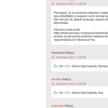
31. července 2017 v 16:54
Pochybuji, že se povinná maturita z mate
jsou důležitější a poslanci na to nemají k
Ale ono jim nic stejně nezbude, pokud c
ekonomiku.
Všechno bude jinak:
https://www.seznam.cz/zpravy/clanek/zac
prudce-snizte-pocet-uredniku-nejlepsi-
variant=&seq-no=3&source=hp
Anonymní řekl(a)...
31. července 2017 v 18:00
Čj + M + CJ + školní část maturity. Nemám 
aknelka
řekl(a)...
31. července 2017 v 20:40
Čj + M + CJ + školní část maturity. Ano.
Unknown
řekl(a)...