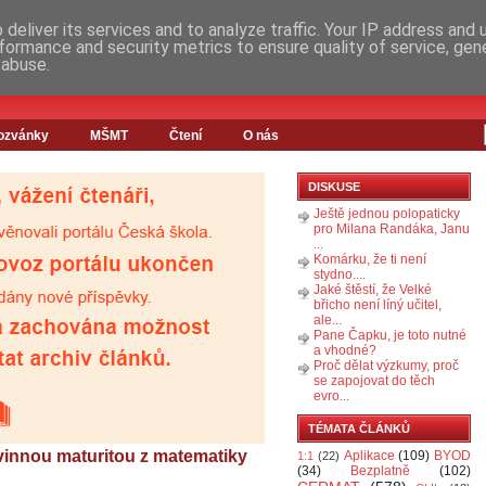
deliver its services and to analyze traffic. Your IP address and
formance and security metrics to ensure quality of service, ge
 abuse.
ozvánky
MŠMT
Čtení
O nás
DISKUSE
Ještě jednou polopaticky
pro Milana Randáka, Janu
...
Komárku, že ti není
stydno....
Jaké štěstí, že Velké
břicho není líný učitel,
ale...
Pane Čapku, je toto nutné
a vhodné?
Proč dělat výzkumy, proč
se zapojovat do těch
evro...
TÉMATA ČLÁNKŮ
vinnou maturitou z matematiky
Aplikace
(109)
BYOD
1:1
(22)
(34)
Bezplatně
(102)