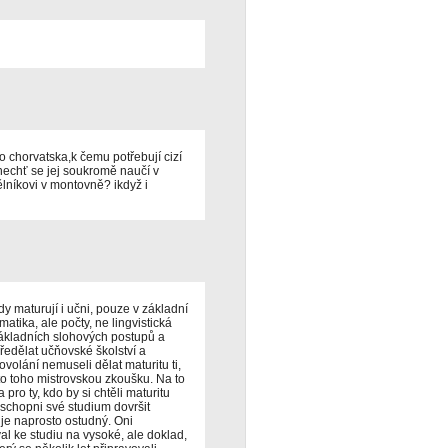
o chorvatska,k čemu potřebují cizí
nechť se jej soukromě naučí v
lníkovi v montovně? ikdyž i
 maturují i učni, pouze v základní
atika, ale počty, ne lingvistická
 základních slohových postupů a
ředělat učňovské školství a
ovolání nemuseli dělat maturitu ti,
to toho mistrovskou zkoušku. Na to
ro ty, kdo by si chtěli maturitu
 schopni své studium dovršit
 je naprosto ostudný. Oni
val ke studiu na vysoké, ale doklad,