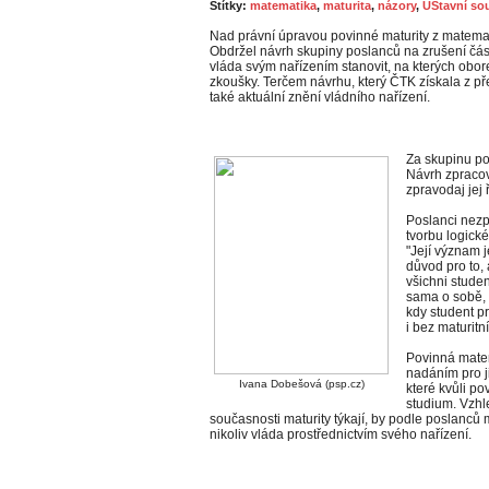
Štítky:
matematika
,
maturita
,
názory
,
ÚStavní so
Nad právní úpravou povinné maturity z matemat
Obdržel návrh skupiny poslanců na zrušení čás
vláda svým nařízením stanovit, na kterých obo
zkoušky. Terčem návrhu, který ČTK získala z př
také aktuální znění vládního nařízení.
Za skupinu p
Návrh zpraco
zpravodaj jej 
Poslanci nezp
tvorbu logick
"Její význam 
důvod pro to,
všichni stude
sama o sobě, 
kdy student pr
i bez maturitn
Povinná matem
nadáním pro j
Ivana Dobešová (psp.cz)
které kvůli p
studium. Vzhl
současnosti maturity týkají, by podle poslanců
nikoliv vláda prostřednictvím svého nařízení.