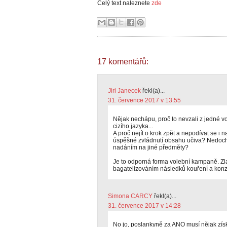
Celý text naleznete
zde
17 komentářů:
Jiri Janecek
řekl(a)...
31. července 2017 v 13:55
Nějak nechápu, proč to nevzali z jedné v
cizího jazyka...
A proč nejít o krok zpět a nepodívat se i 
úspěšné zvládnutí obsahu učiva? Nedochá
nadáním na jiné předměty?
Je to odporná forma volební kampaně. Zla
bagatelizováním následků kouření a kon
Simona CARCY
řekl(a)...
31. července 2017 v 14:28
No jo, poslankyně za ANO musí nějak získa