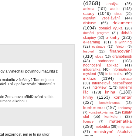
(4268)
analýza
(25)
anketa
(101)
audio
(148)
causy
(1049)
cloud
(22)
digitální vzdělávání
(44)
dokument
diskuse
(65)
(1094)
domácí výuka
(28)
dětské
dotační program
(21)
e-knihy
(323)
skupiny
(52)
e-learning
(31)
eTwinning
(32)
evaluace
(13)
fejeton
(3)
financování
festival
(22)
(310)
gramotnosti
glosa
(13)
(48)
hodnocení
(108)
hodnocení aplikací
(41)
infografika
(40)
informatické
ody a vynechali povinnou maturitu z
myšlení
(35)
informatika
(60)
inkluze
(1194)
inovace
na maturitu z češtiny? Tam nejde o
(30)
internetová bezpečnost
zí u ní k poškozování studentů s
(57)
interview
(173)
kariérní
kniha
(1180)
řád
(178)
té Zemanovo přibližování se lidu
knihy
(1253)
komentář
zumace alkoholu.
(227)
konektivismus
(13)
konference
(197)
konkursy
kulatý
(7)
konstruktivismus
(19)
stůl
(55)
kurikulum
(28)
matematika
licence
(7)
(298)
metodika
(39)
migrace
ministryně školství
(87)
t pozornost, jen je to na úkor