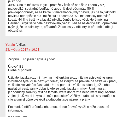
je až pod
30 %. Ono to má svou logiku, protože v češtině napíšete i nebo y s/z,
malé/velké, souřadné/podřadné apod. U dost věcí máte 50 %
pravděpodobnost, že se trefíte. V matematice, když nevíte, jak na to, tak hold
nevíte a nenapíšete nic. Takže cut off score 33 % u matematiky odpovídá,
kdežto 44 % u češtiny a jazyků nikoliv. Jenže to jsou věci, které měli na
Cermatu, když se to celé nastavovalo, vědět. Teď se někteří vcelku oprávněn
ozývají, že se s tím hýbe, případně, že se testy z některých předmětů dělají
obtížnější.
Ygrain
řekl(a)...
23. května 2017 v 16:51
Zkopíruju, co jsem napsala jinde:
Úroveň B1
Globální pohled:
Uživatel jazyka rozumí hlavním myšlenkám srozumitelné spisovné vstupní
informace týkající se běžných témat, se kterými se pravidelně setkává v práci,
ve škole, ve volném čase atd. Umí si poradit s většinou situací, jež mohou
nastat při cestování v oblasti, kde se tímto jazykem mluví. Umí napsat
jednoduchý souvislý text na témata, která dobře zná nebo která ho/ji osobně
zajímají. Uživatel jazyka dokáže popsat své zážitky a události, sny, naděje a
cíle a umí stručně vysvětlit a odůvodnit své názory a plány.
Pro konkrétnější určení a ohodnocení své úrovně využijte níže popsané
informace: