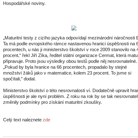
Hospodářské noviny.
„Maturitní testy z cizího jazyka odpovídají mezinárodní náročnosti 
Ta má podle evropského rámce nastavenou hranici úspěšnosti na 
procentech, u nás ji ministerstvo školství v roce 2009 stanovilo na 
procent,“ řekl Jiří Zíka, ředitel státní organizace Cermat, která matu
připravuje. Proto jsou výsledky obou testů podle něj nesrovnatelné.
„Pokud by byla hranice na 66 procentech, propadalo by stejné
množství žáků jako v matematice, kolem 23 procent. To jsme si
spočítali,“ dodal.
Ministerstvo školství o této nesrovnalosti ví. Dodatečně upravit hran
úspěšnosti je ale nyní problém. Z roku na rok by se tak nesrovnate
změnily podmínky pro získání maturitní zkoušky.
Celý text naleznete
zde