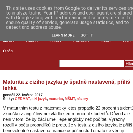
This site uses cookies from Google to deliver its services an
to analyze traffic. Your IP address and user-agent are shared
with Google along with performance and security metrics to
ensure quality of service, generate usage statistics, and to
detect and address abuse.
LEARN MORE
GOT IT
Zprávy
Názory
Inkluze
Pozvánky
MŠMT
Čtení
O nás
Maturita z cizího jazyka je špatně nastavená, příliš
lehká
pondělí 22. května 2017
·
Štítky:
CERMAT
,
cizí jazyk
,
maturita
,
MŠMT
,
názory
V maturitním testu z matematiky letos propadlo 22 procent student
zkoušku z angličtiny nezvládlo sedm procent studentů. Důvod ale
není v tom, že by žáci uměli lépe anglicky než počítat. Výrazný
rozdíl v počtu propadlíků je proto, že v testu z cizího jazyka je příliš
benevolentně nastavena hranice úspěšnosti. Tématu se věnují