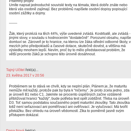
Písemný projev
Umíte napsat jednoduché souvislé texty na témata, která dobře znáte nebo
která vás osobně zajímají. Bez problémů napíšete osobní dopisy popisující
osobní zážitky a dojmy.
____
Žák, který prolézá na těch 44%, výše uvedené zvládá. Kostrbatě, ale zvládá -
jinými slovy, v souladu s hodnocením "dostatečně". Porozumí obsahu, napíše
domluví se. Zároveň je to hranice, na kterou lze žáka střední odborné školy, v
mezích jeho předpokladů a časové dotace, skutečně dovést, a většina má
výsledky mnohem lepší. Nevím, proč by to mělo představovat problém, že
větší procento žáků je schopno této úrovně dosáhnout.
Tajný Učitel
řekl(a)...
23. května 2017 v 20:56
Problémem se to stává ve chvíli, kdy se neplní plán. Plánem je, že maturitu
nemůže mít každý, protože pak by byla k "ničemu". Je proto zcela jedno, zda
je úroveň B1 nebo C1. Jakmile se procento úspěšných začne vzdáleně
přibližovat hranici "každý", bude potřeba test opět zobtížnit. Třeba na úroveň
D3. Toť samou podstatou současného pojetí maturitní zkoušky. Tato zkouška
totiž není seřazovací ani poměřovací ani ověřovací. Je vylučovací. Má tvořit
překážku. Bez ohledu na úroveň vědomostí. Zíka to poměrně jasně svým
přístupem dokázal.
Dana Nová
řekl(a)...