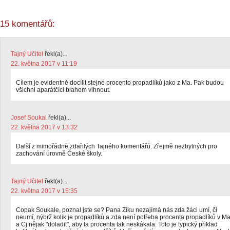
15 komentářů:
Tajný Učitel
řekl(a)...
22. května 2017 v 11:19
Cílem je evidentně docílit stejné procento propadlíků jako z Ma. Pak budou
všichni aparátčíci blahem vlhnout.
Josef Soukal
řekl(a)...
22. května 2017 v 13:32
Další z mimořádně zdařilých Tajného komentářů. Zřejmě nezbytných pro
zachování úrovně České školy.
Tajný Učitel
řekl(a)...
22. května 2017 v 15:35
Copak Soukale, poznal jste se? Pana Zíku nezajímá nás zda žáci umí, či
neumí, nýbrž kolik je propadlíků a zda není potřeba procenta propadlíků v M
a Cj nějak "doladit", aby ta procenta tak neskákala. Toto je typický přiklad