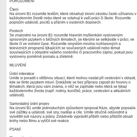
POROZUMĚNÍ
Čtení
Na úrovni B1 rozumíte textům, které obsahují slovní zásobu často užívanou v
každodenním životě nebo které se vztahují k vaší práci či škole. Rozumíte
popisům událostí, pocitů a přáním v osobních dopisech.
Poslech
Se znalostmi na úrovni B1 rozumíte hlavním myšlenkám vysloveným
spisovným jazykem o běžných tématech, se kterými se setkáváte v práci, ve
škole či ve volném čase. Rozumíte smyslům mnoha rozhlasových a
televizních programů týkajících se současných událostí nebo témat
souvisejících s oblastmi vašeho osobního či pracovního zájmu, pokud jsou
vysloveny poměrně pomalu a zřetelně.
MLUVENÍ
Ústní interakce
Umíte si poradit s většinou situací, které mohou nastat při cestování v oblasti,
kde se tímto jazykem mluví. Dokážete se bez přípravy zapojit do hovoru o
tématech, která jsou vám známa, o něž se zajímáte nebo která se týkají
každodenního života (např. rodiny, koníčků, práce, cestování a aktuálních
událostí).
Samostatný ústní projev
Na úrovni B1 umíte jednoduchým způsobem spojovat fráze, abyste popsal/a
své zážitky a události, své sny, naděje a cíle. Umíte stručně odůvodnit a
vysvětlit své názory a plány. Zvládnete vyprávět příběh nebo přiblížit obsah
knihy nebo filmu a vylíčit své reakce.
PSANÍ