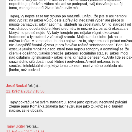
nepotřebuje předvést vůbec nic, ani se podepsat, svůj čas věnuje raději
tomu, co na jeho další životní dráhu vliv má.
Tajnej, vy nejste zase tak dlouho po maturitě. Chápu, že jste si asi nemohl
moc vybírat, na jakou VŠ půjdete a převládl negativní výběr, ale přece si
musíte pamatovat, jaký názor mají studenti na vzdělávání. Oni to, narozdíl od
vás, chápou docela dobře, které předměty je možné tzv. osrat, či okecat a v
kterých to prostě nejde. Vy tady horujete pro nějaké vágní, okecávací
hodnocení a ty studenti z vás mají srandu. Mají srandu z toho, jak na to
můžou kašlat. A samosebou budou bojovat za to, aby nemuseli pokud možno
nic. A největší životní výzvou je pro člověka reálné sebehodnocení. Bohužel
existuje jakási množina osob, které toho nejsou schopny a domnívají se, že
cílem je dosáhnout jakési prestiže, jakéhosi sociálního statusu, jakési moci
nad ostatními, příslušnosti k jakési elitě, či nadité peněženky. A tito lidé se pa
snaží těchto cílů dosáhnouti klidně i podvodem. A tvrdit někomu, že je
součástí intelektuální elity, když tomu tak není, není z mého pohledu nic
jiného, než podvod.
Josef Soukal
řekl(a)...
22. května 2017 v 18:56
Tajný pokračuje ve svém standardu. Tohle jeho opravdu nechutné plácání
zřejmě pana Komárka zdaleka tak nevzrušuje jako to, když se o Tajném
napíše, že je ubožák.
Tajný Učitel
řekl(a)...