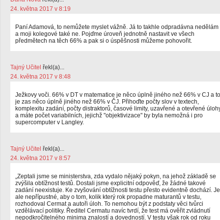
24. května 2017 v 8:19
Paní Adamová, to nemůžete myslet vážně. Já to takhle odpradávna nedělám
a moji kolegové také ne. Pojďme úroveň jednotně nastavit ve všech
předmětech na těch 66% a pak si o úspěšnosti můžeme pohovořit.
Tajný Učitel
řekl(a)...
24. května 2017 v 8:48
Ježkovy voči. 66% v DT v matematice je něco úplně jiného než 66% v CJ a t
je zas něco úplně jiného než 66% v ČJ. Přihoďte počty slov v textech,
komplexitu zadání, počty distraktorů, časové limity, uzavřené a otevřené úloh
a máte počet variabilních, jejichž "objektivizace" by byla nemožná i pro
supercomputer v Langley.
Tajný Učitel
řekl(a)...
24. května 2017 v 8:57
„Zeptali jsme se ministerstva, zda vydalo nějaký pokyn, na jehož základě se
zvýšila obtížnost testů. Dostali jsme explicitní odpověď, že žádné takové
zadání neexistuje. Ke zvyšování obtížnosti testu přesto evidentně dochází. Je
ale nepřípustné, aby o tom, kolik který rok propadne maturantů v testu,
rozhodoval Cermat a autoři úloh. To nemohou být z podstaty věci tvůrci
vzdělávací politiky. Ředitel Cermatu navíc tvrdí, že test má ověřit zvládnutí
nepodkročitelného minima znalostí a dovedností. V testu však rok od roku