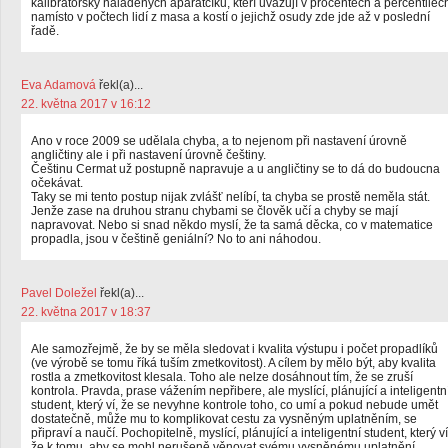
kalibrátorsky naladěných aparatčíků, kteří uvažují v procentech a percentilec
namísto v počtech lidí z masa a kostí o jejichž osudy zde jde až v poslední
řadě.
Eva Adamová
řekl(a)...
22. května 2017 v 16:12
Ano v roce 2009 se udělala chyba, a to nejenom při nastavení úrovně
angličtiny ale i při nastavení úrovně češtiny.
Češtinu Cermat už postupně napravuje a u angličtiny se to dá do budoucna
očekávat.
Taky se mi tento postup nijak zvlášť nelíbí, ta chyba se prostě neměla stát.
Jenže zase na druhou stranu chybami se člověk učí a chyby se mají
napravovat. Nebo si snad někdo myslí, že ta samá děcka, co v matematice
propadla, jsou v češtině geniální? No to ani náhodou.
Pavel Doležel
řekl(a)...
22. května 2017 v 18:37
Ale samozřejmě, že by se měla sledovat i kvalita výstupu i počet propadlíků
(ve výrobě se tomu říká tuším zmetkovitost). A cílem by mělo být, aby kvalita
rostla a zmetkovitost klesala. Toho ale nelze dosáhnout tím, že se zruší
kontrola. Pravda, prase vážením nepřibere, ale myslící, plánující a inteligentn
student, který ví, že se nevyhne kontrole toho, co umí a pokud nebude umět
dostatečně, může mu to komplikovat cestu za vysněným uplatněním, se
připraví a naučí. Pochopitelně, myslící, plánující a inteligentní student, který ví
že k tomu, aby se mohl nerušeně věnovat svému vysněnému uplatnění