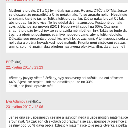
22. května 2017 v 21:45
Myšlení je prosté. DT z CJ byl nějak nastaven. Rovněž DTČJ a DTMa. Jenže
se ukazuje, že propadlíků z Cj je nějak málo. To se aparátu nelíbí. Nesplňuje
to zadání, které je jasné. Tolik a tolik propadlíků. Zbývá nakalibrovat CJ tak,
aby propadlíků bylo více. To lze udělat dvěma způsoby. Postupně pomalu
zvýšit obtížnost na úroveň B2/C1. Nebo zvýšit cut off na 60%. Což není
snadné protože by byl řev, že se pravidla mění během hry. Takže se bude dít
trochu z obojího, postupně, zdánlivě nepozorovaně, aby to tolik nebolelo.
Důležitá jsou procenta propadlíků, nikoli to, co žáci umí. V tom spočívá celá t
nelidská a plošná hovadskost nové maturity. Priorita není zjišťování zda žáci
umí to, co umět mají, nýbrž předem nastavená efektivita filtru. Už chápeme?
BP
řekl(a)...
22. května 2017 v 23:23
Všechny jazyky, včetně češtiny, byly nastaveny od začátku na cut off score
44%. A jestli se nepletu, tak matematika pouze na 33%.
Jestli je to jinak, opravte mě!
Eva Adamová
řekl(a)...
23. května 2017 v 12:06
Jenže ona se úspěšnost v češtině a jazycích nedá s úspěšností v matematice
srovnávat. Na základních školách od pradávna se za úspěšnost v písemce z
češtiny pod 50 % dává pětka, kdežto v matematice to je ještě čtverka a pětka