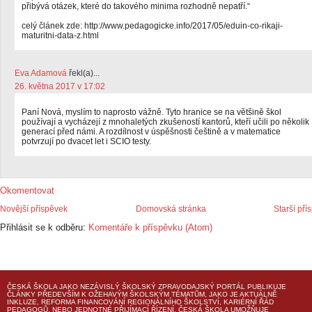
přibývá otázek, které do takového minima rozhodně nepatří.“
celý článek zde: http://www.pedagogicke.info/2017/05/eduin-co-rikaji-
maturitni-data-z.html
Eva Adamová
řekl(a)...
26. května 2017 v 17:02
Paní Nová, myslím to naprosto vážně. Tyto hranice se na většině škol
používají a vycházejí z mnohaletých zkušeností kantorů, kteří učili po několik
generací před námi. A rozdílnost v úspěšnosti češtině a v matematice
potvrzují po dvacet let i SCIO testy.
Okomentovat
Novější příspěvek
Domovská stránka
Starší pří
Přihlásit se k odběru:
Komentáře k příspěvku (Atom)
ČESKÁ ŠKOLA
JAKO NEZÁVISLÝ ŠKOLSKÝ ZPRAVODAJSKÝ PORTÁL PUBLIKUJE
ČLÁNKY PŘEDEVŠÍM K OŽEHAVÝM ŠKOLSKÝM TÉMATŮM, JAKO JE AKTUÁLNĚ
INKLUZE, REFORMA FINANCOVÁNÍ REGIONÁLNÍHO ŠKOLSTVÍ, KARIÉRNÍ ŘÁD
PEDAGOGŮ, NEBO JEDNOTNÉ PŘIJÍMACÍ ŘÍZENÍ.
ČESKÁ ŠKOLA
UMOŽŇUJE