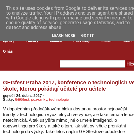
This site uses cookies from Google to deliver its services an
to analyze traffic. Your IP address and user-agent are shared
with Google along with performance and security metrics to
ensure quality of service, generate usage statistics, and to
detect and address abuse.
LEARN MORE
GOT IT
Zprávy
Názory
Inkluze
Pozvánky
MŠMT
Čtení
O nás
GEGfest Praha 2017, konference o technologiích v
škole, kterou pořádají učitelé pro učitele
pondělí 24. dubna 2017
·
Štítky:
GEGfest
,
pozvánky
,
technologie
V dopoledním přednáškovém bloku dostanou prostor nejnovější
trendy v technologiích využitelných ve výuce, ale také témata lehc
netechnická. A tak uslyšíte mimo jiné o umělé inteligenci, o
copywritingu pro školy a také o tom, jak stát ovlivňuje pronikání
technologií do výuky. Také letos naplní GEGfestové odpoledne