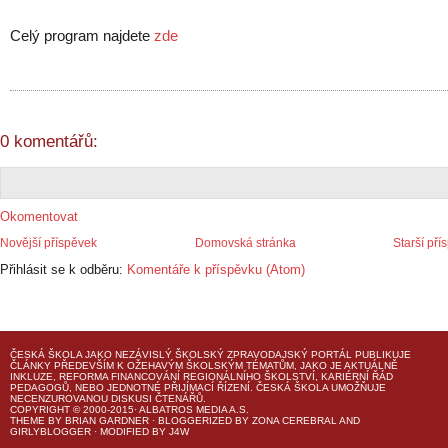
Celý program najdete
zde
0 komentářů:
Okomentovat
Novější příspěvek
Domovská stránka
Starší pří
Přihlásit se k odběru:
Komentáře k příspěvku (Atom)
ČESKÁ ŠKOLA
JAKO NEZÁVISLÝ ŠKOLSKÝ ZPRAVODAJSKÝ PORTÁL PUBLIKUJE
ČLÁNKY PŘEDEVŠÍM K OŽEHAVÝM ŠKOLSKÝM TÉMATŮM, JAKO JE AKTUÁLNĚ
INKLUZE, REFORMA FINANCOVÁNÍ REGIONÁLNÍHO ŠKOLSTVÍ, KARIÉRNÍ ŘÁD
PEDAGOGŮ, NEBO JEDNOTNÉ PŘIJÍMACÍ ŘÍZENÍ.
ČESKÁ ŠKOLA
UMOŽŇUJE
NECENZUROVANOU DISKUSI ČTENÁŘŮ.
COPYRIGHT © 2000-2015· ALBATROS MEDIA A.S.
THEME
BY
BRIAN GARDNER
· BLOGGERIZED BY
ZONA CEREBRAL
AND
GIRLYBLOGGER
· MODIFIED BY
J4W