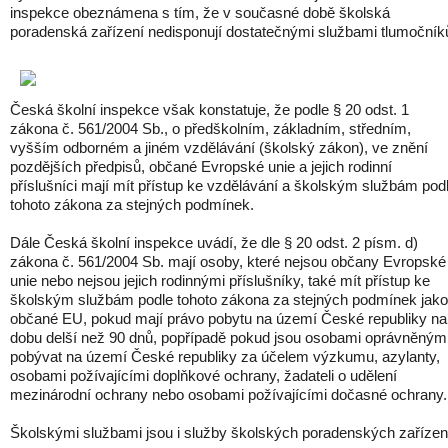
inspekce obeznámena s tím, že v současné době školská
poradenská zařízení nedisponují dostatečnými službami tlumočník
Česká školní inspekce však konstatuje, že podle § 20 odst. 1
zákona č. 561/2004 Sb., o předškolním, základním, středním,
vyšším odborném a jiném vzdělávání (školský zákon), ve znění
pozdějších předpisů, občané Evropské unie a jejich rodinní
příslušníci mají mít přístup ke vzdělávání a školským službám pod
tohoto zákona za stejných podmínek.
Dále Česká školní inspekce uvádí, že dle § 20 odst. 2 písm. d)
zákona č. 561/2004 Sb. mají osoby, které nejsou občany Evropské
unie nebo nejsou jejich rodinnými příslušníky, také mít přístup ke
školským službám podle tohoto zákona za stejných podmínek jako
občané EU, pokud mají právo pobytu na území České republiky na
dobu delší než 90 dnů, popřípadě pokud jsou osobami oprávněným
pobývat na území České republiky za účelem výzkumu, azylanty,
osobami požívajícími doplňkové ochrany, žadateli o udělení
mezinárodní ochrany nebo osobami požívajícími dočasné ochrany.
Školskými službami jsou i služby školských poradenských zařízen