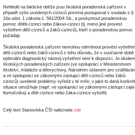
Nehledě na faktické obtíže jsou školská poradenská zařízení v
případě výše uvedených cizinců povinna postupovat v souladu s §
16a odst. 1 zákona č. 561/2004 Sb., a poskytnout poradenskou
pomoc dítěti-cizinci nebo žákovi-cizinci (tj. mimo jiné provést
vyšetření dětí-cizinců a žáků-cizinců), kteří o poradenskou pomoc
požádají.
Školská poradenská zařízení nemohou odmítnout provést vyšetřen
dětí-cizinců nebo žáků-cizinců z toho důvodu, že v současné době
optimální diagnostický nástroj vyšetření není k dispozici. Je úkole
školských poradenských zařízení (ve spolupráci s Ministerstvem
školství, mládeže a tělovýchovy, Národním ústavem pro vzděláván
a ve spolupráci se zákonnými zástupci dětí-cizinců nebo žáků-
cizinců) uvedené problémy vyřešit v té míře, v jaké to daná konkrét
situace umožňuje (např. ve spolupráci se zákonnými zástupci zajist
tlumočníka) a dítě-cizince nebo žáka-cizince vyšetřit.
Celý text Stanoviska ČŠI naleznete
zde