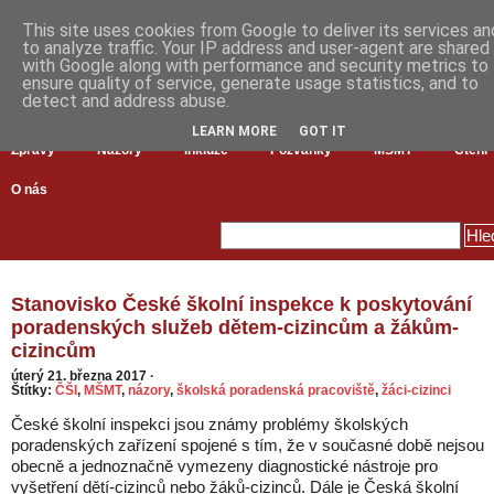
This site uses cookies from Google to deliver its services an
to analyze traffic. Your IP address and user-agent are shared
with Google along with performance and security metrics to
ensure quality of service, generate usage statistics, and to
detect and address abuse.
LEARN MORE
GOT IT
Zprávy
Názory
Inkluze
Pozvánky
MŠMT
Čtení
O nás
Stanovisko České školní inspekce k poskytování
poradenských služeb dětem-cizincům a žákům-
cizincům
úterý 21. března 2017
·
Štítky:
ČŠI
,
MŠMT
,
názory
,
školská poradenská pracoviště
,
žáci-cizinci
České školní inspekci jsou známy problémy školských
poradenských zařízení spojené s tím, že v současné době nejsou
obecně a jednoznačně vymezeny diagnostické nástroje pro
vyšetření dětí-cizinců nebo žáků-cizinců. Dále je Česká školní