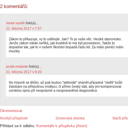
2 komentářů:
mirek vaněk
řekl(a)...
21. března 2017 v 7:57
Zákon to přikazuje, vy to udělejte. Jak? To je vaše věc. Hezké stanovisko.
Jenže zákon nikde neříká, jak kvalitně to má být provedeno. Takže to
dopadne tak, jak to v našem školství dopadá řadu let. Za málo peněz málo
muziky.
poste.restante
řekl(a)...
21. března 2017 v 9:20
No hlavně se těším, až pak budou "aktivisté" shánět případné "oběti" kvůli
žalobám na příslušnou instituci, či přímo český stát, aby jim kompenzoval
vzniklou újmu při nesprávné a nespravedlivé diagnostice.
Okomentovat
Novější příspěvek
Domovská stránka
Starší pří
Přihlásit se k odběru:
Komentáře k příspěvku (Atom)