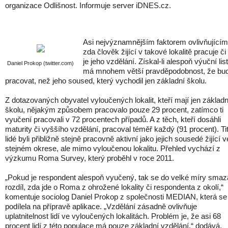
organizace Odlišnost. Informuje server iDNES.cz.
Asi nejvýznamnějším faktorem ovlivňujícím 
zda člověk žijící v takové lokalitě pracuje či
je jeho vzdělání. Získal-li alespoň výuční list
Daniel Prokop (twitter.com)
má mnohem větší pravděpodobnost, že bu
pracovat, než jeho soused, který vychodil jen základní školu.
Z dotazovaných obyvatel vyloučených lokalit, kteří mají jen základn
školu, nějakým způsobem pracovalo pouze 29 procent, zatímco ti
vyučení pracovali v 72 procentech případů. A z těch, kteří dosáhli
maturity či vyššího vzdělání, pracoval téměř každý (91 procent). Ti
lidé byli přibližně stejně pracovně aktivní jako jejich sousedé žijící v
stejném okrese, ale mimo vyloučenou lokalitu. Přehled vychází z
výzkumu Roma Survey, který proběhl v roce 2011.
„Pokud je respondent alespoň vyučený, tak se do velké míry sma
rozdíl, zda jde o Roma z ohrožené lokality či respondenta z okolí,“
komentuje sociolog Daniel Prokop z společnosti MEDIAN, která se
podílela na přípravě aplikace. „Vzdělání zásadně ovlivňuje
uplatnitelnost lidí ve vyloučených lokalitách. Problém je, že asi 68
procent lidí z této populace má pouze základní vzdělání,“ dodává.