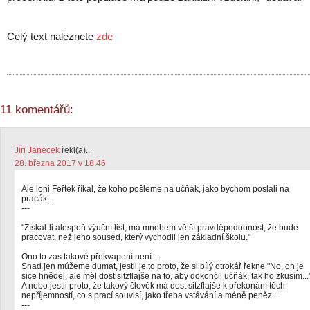
Celý text naleznete
zde
11 komentářů:
Jiri Janecek
řekl(a)...
28. března 2017 v 18:46
Ale loni Feřtek říkal, že koho pošleme na učňák, jako bychom poslali na
pracák...
---
"Získal-li alespoň výuční list, má mnohem větší pravděpodobnost, že bude
pracovat, než jeho soused, který vychodil jen základní školu."
Ono to zas takové překvapení není...
Snad jen můžeme dumat, jestli je to proto, že si bílý otrokář řekne "No, on je
sice hnědej, ale měl dost sitzflajše na to, aby dokončil učňák, tak ho zkusím...
A nebo jestli proto, že takový člověk má dost sitzflajše k překonání těch
nepříjemností, co s prací souvisí, jako třeba vstávání a méně peněz...
---