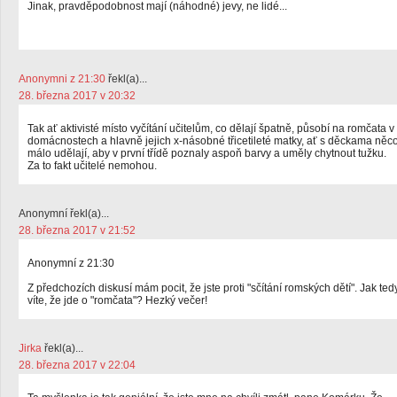
Jinak, pravděpodobnost mají (náhodné) jevy, ne lidé...
Anonymni z 21:30
řekl(a)...
28. března 2017 v 20:32
Tak ať aktivisté místo vyčítání učitelům, co dělají špatně, působí na romčata v
domácnostech a hlavně jejich x-násobné třicetileté matky, ať s děckama něc
málo udělají, aby v první třídě poznaly aspoň barvy a uměly chytnout tužku.
Za to fakt učitelé nemohou.
Anonymní řekl(a)...
28. března 2017 v 21:52
Anonymní z 21:30
Z předchozích diskusí mám pocit, že jste proti "sčítání romských dětí". Jak ted
víte, že jde o "romčata"? Hezký večer!
Jirka
řekl(a)...
28. března 2017 v 22:04