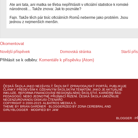
Ale ani tata, ani matka se třeba nepřihlásili v oficiální statistice k romské
národnosti.... Takže znova: Jak to poznáte?
Fajn. Takže těch pár tisíc oficiálních Romů neberme jako problém. Jsou
jednou z nejmenších menšin.
Okomentovat
Novější příspěvek
Domovská stránka
Starší pří
Přihlásit se k odběru:
Komentáře k příspěvku (Atom)
ČESKÁ ŠKOLA
JAKO NEZÁVISLÝ ŠKOLSKÝ ZPRAVODAJSKÝ PORTÁL PUBLIKUJE
ČLÁNKY PŘEDEVŠÍM K OŽEHAVÝM ŠKOLSKÝM TÉMATŮM, JAKO JE AKTUÁLNĚ
INKLUZE, REFORMA FINANCOVÁNÍ REGIONÁLNÍHO ŠKOLSTVÍ, KARIÉRNÍ ŘÁD
PEDAGOGŮ, NEBO JEDNOTNÉ PŘIJÍMACÍ ŘÍZENÍ.
ČESKÁ ŠKOLA
UMOŽŇUJE
NECENZUROVANOU DISKUSI ČTENÁŘŮ.
COPYRIGHT © 2000-2015· ALBATROS MEDIA A.S.
THEME
BY
BRIAN GARDNER
· BLOGGERIZED BY
ZONA CEREBRAL
AND
GIRLYBLOGGER
· MODIFIED BY
J4W
BLOGGER
·
P