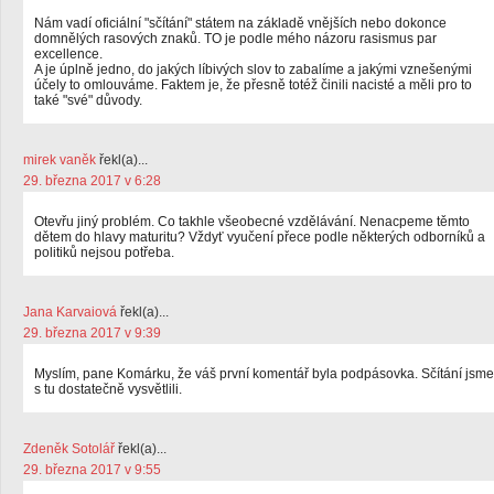
Nám vadí oficiální "sčítání" státem na základě vnějších nebo dokonce
domnělých rasových znaků. TO je podle mého názoru rasismus par
excellence.
A je úplně jedno, do jakých líbivých slov to zabalíme a jakými vznešenými
účely to omlouváme. Faktem je, že přesně totéž činili nacisté a měli pro to
také "své" důvody.
mirek vaněk
řekl(a)...
29. března 2017 v 6:28
Otevřu jiný problém. Co takhle všeobecné vzdělávání. Nenacpeme těmto
dětem do hlavy maturitu? Vždyť vyučení přece podle některých odborníků a
politiků nejsou potřeba.
Jana Karvaiová
řekl(a)...
29. března 2017 v 9:39
Myslím, pane Komárku, že váš první komentář byla podpásovka. Sčítání jsme
s tu dostatečně vysvětlili.
Zdeněk Sotolář
řekl(a)...
29. března 2017 v 9:55