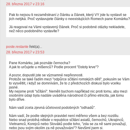
28. března 2017 v 23:16
Pak to nejsou ti nezaměstnaní z článku a článek, který VY jste tu vystavil se
jich netýká. Proč vystavujete články o neexistujících Romech pane Komárku?
Já reagoval na Vámi vystavený článek. Proč si podobné otázky nekladete,
než něco podobného vystavíte?
poste.restante
řekl(a)...
28. března 2017 v 23:53
Pane Komárku, jak poznáte černocha?
A jak to určujete u míšenců? Podle procent "čistoty krve"?
A pozor, dopustil jste se významné nepřesnosti.
Protože se také řadím mezi "odpůrce sčítání romských dětí", pokusím se Vám
to vysvětlit, i když se domnívám, že to z předchozích diskusí bylo vcelku
jasné.
My nejsme proti "sčítání". Neměli bychom například nic proti tomu, aby mezi
osobními údaji byla nadále uváděna národnost či přímo etnicita, jak tomu
bylo dříve.
Nám vadí zcela zjevná účelovost podobných "odhadů".
Nám vadí, že podle stejných pravidel není měřeno všem a bez rozdílu.
Nebo snad probíhá někde v republice sčítání asiatů, černochů, Ukrajinců,
Vietnamců, Korejců nebo Slováků podle toho, "zda se za ně sami považují,
nebo jsou svým okolím za ně považováni"? Nevšiml jsem si.