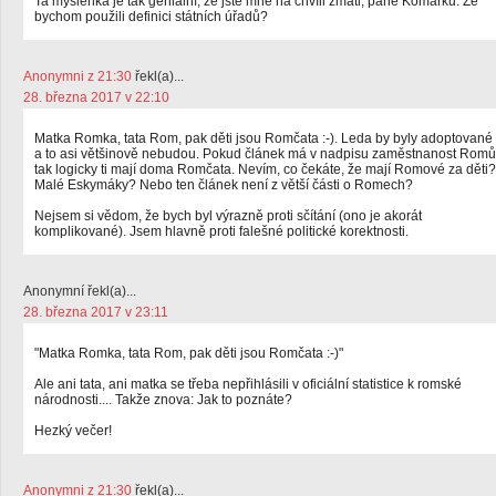
Ta myšlenka je tak geniální, že jste mne na chvíli zmátl, pane Komárku. Že
bychom použili definici státních úřadů?
Anonymni z 21:30
řekl(a)...
28. března 2017 v 22:10
Matka Romka, tata Rom, pak děti jsou Romčata :-). Leda by byly adoptované
a to asi většinově nebudou. Pokud článek má v nadpisu zaměstnanost Romů
tak logicky ti mají doma Romčata. Nevím, co čekáte, že mají Romové za děti?
Malé Eskymáky? Nebo ten článek není z větší části o Romech?
Nejsem si vědom, že bych byl výrazně proti sčítání (ono je akorát
komplikované). Jsem hlavně proti falešné politické korektnosti.
Anonymní řekl(a)...
28. března 2017 v 23:11
"Matka Romka, tata Rom, pak děti jsou Romčata :-)"
Ale ani tata, ani matka se třeba nepřihlásili v oficiální statistice k romské
národnosti.... Takže znova: Jak to poznáte?
Hezký večer!
Anonymni z 21:30
řekl(a)...