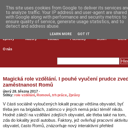
This site uses cookies from Google to deliver its services an
to analyze traffic. Your IP address and user-agent are shared
with Google along with performance and security metrics to
ensure quality of service, generate usage statistics, and to
detect and address abuse.
LEARN MORE
GOT IT
Zprávy
Názory
Inkluze
Pozvánky
MŠMT
Čtení
O nás
Magická role vzdělání. I pouhé vyučení prudce zve
zaměstnanost Romů
úterý 28. března 2017
·
Štítky:
role vzdělání
,
Romové
,
trh práce
,
Zprávy
V části sociálně vyloučených lokalit pracuje většina obyvatel, byť
třeba jen na brigádách, zatímco v jiných nemá práci téměř nikdo.
Hodně záleží na vzdělání zdejších obyvatel, ale třeba také na tom,
zda do lokality jezdí autobus. Faktory, jež ovlivňují pracovní aktivitu
obyvatel, často Romů, znázorňuje nový interaktivní přehled