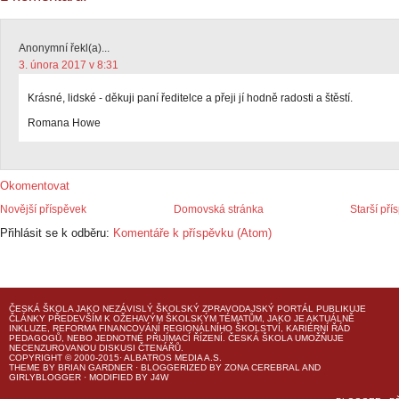
Anonymní řekl(a)...
3. února 2017 v 8:31
Krásné, lidské - děkuji paní ředitelce a přeji jí hodně radosti a štěstí.
Romana Howe
Okomentovat
Novější příspěvek
Domovská stránka
Starší pří
Přihlásit se k odběru:
Komentáře k příspěvku (Atom)
ČESKÁ ŠKOLA
JAKO NEZÁVISLÝ ŠKOLSKÝ ZPRAVODAJSKÝ PORTÁL PUBLIKUJE
ČLÁNKY PŘEDEVŠÍM K OŽEHAVÝM ŠKOLSKÝM TÉMATŮM, JAKO JE AKTUÁLNĚ
INKLUZE, REFORMA FINANCOVÁNÍ REGIONÁLNÍHO ŠKOLSTVÍ, KARIÉRNÍ ŘÁD
PEDAGOGŮ, NEBO JEDNOTNÉ PŘIJÍMACÍ ŘÍZENÍ.
ČESKÁ ŠKOLA
UMOŽŇUJE
NECENZUROVANOU DISKUSI ČTENÁŘŮ.
COPYRIGHT © 2000-2015· ALBATROS MEDIA A.S.
THEME
BY
BRIAN GARDNER
· BLOGGERIZED BY
ZONA CEREBRAL
AND
GIRLYBLOGGER
· MODIFIED BY
J4W