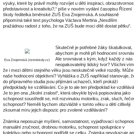
výuky, které by právě mohly rozvíjet u dětí inspiraci, obrazotvornos
představivost a kreativitu?,“ píše v novém vydání časopisu Řízení
školy ředitelka brněnské ZUŠ Eva Znojemská. A souhlasně
připomíná také text psychologa Václava Mertina „Nesdílím
pražádnou radost z toho, že na ZUŠ bude moci dítě dostat pětku“.
Skutečně je potřebné žáky škatulkovat,
abychom je mohli při hodnocení srovná
Ale srovnávat s kým, když každý z nás 
Eva Znojemská (rizeniskoly.cz)
neopakovatelný lidský tvor? Všichni vím
že i mezi dětmi stejného věku jsou neskutečně velké rozdíly. Může
naše hodnocení objektivní? Vyhláška o ZUŠ například stanovuje, ž
do přípravného studia jsou přijímáni uchazeči, kteří prokáží
předpoklady ke vzdělávání. Co je to ale ten předpoklad ke vzděláv
Je to jen ona „školní zralost“, která obvykle bývá popisována jako
schopnost soustředit se, mít rozvinutou motoriku, zrak, sluch, řeč
schopnost? Neměli bychom obzvláště v tomto věku u dětí citlivěji
zkoumat míru jejich dispozic pro zvolené vzdělávání?
Známka neposuzuje myšlení, samostatnost, vyjadřovací schopnost
manuální zručnost, drobnou motoriku, schopnost spolupráce v
kolektivu nebo schopnost podřídit se celku. Známka nevykazuje an