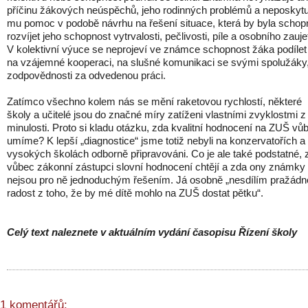
příčinu žákových neúspěchů, jeho rodinných problémů a neposkytu
mu pomoc v podobě návrhu na řešení situace, která by byla schop
rozvíjet jeho schopnost vytrvalosti, pečlivosti, píle a osobního zaujet
V kolektivní výuce se neprojeví ve známce schopnost žáka podílet
na vzájemné kooperaci, na slušné komunikaci se svými spolužáky
zodpovědnosti za odvedenou práci.
Zatímco všechno kolem nás se mění raketovou rychlostí, některé
školy a učitelé jsou do značné míry zatíženi vlastními zvyklostmi z
minulosti. Proto si kladu otázku, zda kvalitní hodnocení na ZUŠ vů
umíme? K lepší „diagnostice“ jsme totiž nebyli na konzervatořích a
vysokých školách odborně připravováni. Co je ale také podstatné, 
vůbec zákonní zástupci slovní hodnocení chtějí a zda ony známky
nejsou pro ně jednoduchým řešením. Já osobně „nesdílím pražádn
radost z toho, že by mé dítě mohlo na ZUŠ dostat pětku“.
Celý text naleznete v aktuálním vydání časopisu Řízení školy
1 komentářů: