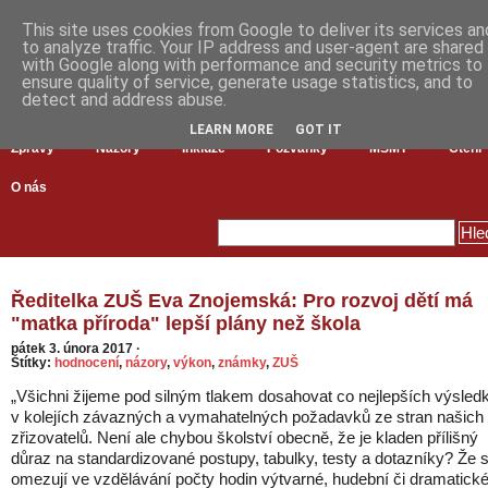
This site uses cookies from Google to deliver its services an
to analyze traffic. Your IP address and user-agent are shared
with Google along with performance and security metrics to
ensure quality of service, generate usage statistics, and to
detect and address abuse.
LEARN MORE
GOT IT
Zprávy
Názory
Inkluze
Pozvánky
MŠMT
Čtení
O nás
Ředitelka ZUŠ Eva Znojemská: Pro rozvoj dětí má
"matka příroda" lepší plány než škola
pátek 3. února 2017
·
Štítky:
hodnocení
,
názory
,
výkon
,
známky
,
ZUŠ
„Všichni žijeme pod silným tlakem dosahovat co nejlepších výsled
v kolejích závazných a vymahatelných požadavků ze stran našich
zřizovatelů. Není ale chybou školství obecně, že je kladen přílišný
důraz na standardizované postupy, tabulky, testy a dotazníky? Že 
omezují ve vzdělávání počty hodin výtvarné, hudební či dramatick