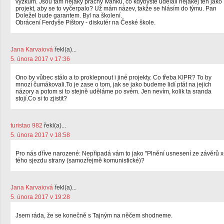
výzkum. Jsou tam nějaký prachy Ivánku, co kdybyste udělali nějakej ten jako
projekt, aby se to vyčerpalo? Už mám název, takže se hlásím do týmu. Pan
Doležel bude garantem. Byl na školení.
Obrácení Ferdyše Pištory - diskutér na České škole.
Jana Karvaiová
řekl(a)...
5. února 2017 v 17:36
Ono by vůbec stálo a to proklepnout i jiné projekty. Co třeba KIPR? To by
mnozí čumákovali.To je zase o tom, jak se jako budeme lidí ptát na jejich
názory a potom si to stejně uděláme po svém. Jen nevím, kolik ta sranda
stojí.Co si to zjistit?
turistao 982
řekl(a)...
5. února 2017 v 18:58
Pro nás dříve narozené: Nepřipadá vám to jako "Plnění usnesení ze závěrů x
tého sjezdu strany (samozřejmě komunistické)?
Jana Karvaiová
řekl(a)...
5. února 2017 v 19:28
Jsem ráda, že se konečně s Tajným na něčem shodneme.