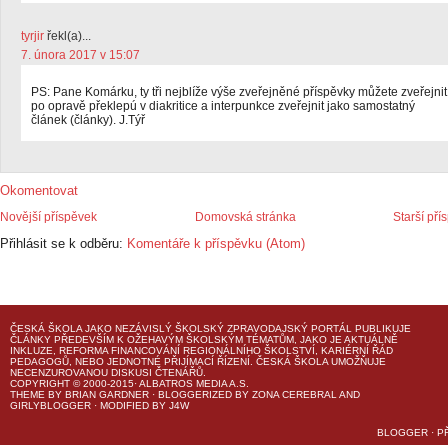
tyrjir
řekl(a)...
7. února 2017 v 15:07
PS: Pane Komárku, ty tři nejblíže výše zveřejněné příspěvky můžete zveřejnit
po opravě překlepú v diakritice a interpunkce zveřejnit jako samostatný
článek (články). J.Týř
Okomentovat
Novější příspěvek
Domovská stránka
Starší pří
Přihlásit se k odběru:
Komentáře k příspěvku (Atom)
ČESKÁ ŠKOLA
JAKO NEZÁVISLÝ ŠKOLSKÝ ZPRAVODAJSKÝ PORTÁL PUBLIKUJE
ČLÁNKY PŘEDEVŠÍM K OŽEHAVÝM ŠKOLSKÝM TÉMATŮM, JAKO JE AKTUÁLNĚ
INKLUZE, REFORMA FINANCOVÁNÍ REGIONÁLNÍHO ŠKOLSTVÍ, KARIÉRNÍ ŘÁD
PEDAGOGŮ, NEBO JEDNOTNÉ PŘIJÍMACÍ ŘÍZENÍ.
ČESKÁ ŠKOLA
UMOŽŇUJE
NECENZUROVANOU DISKUSI ČTENÁŘŮ.
COPYRIGHT © 2000-2015· ALBATROS MEDIA A.S.
THEME
BY
BRIAN GARDNER
· BLOGGERIZED BY
ZONA CEREBRAL
AND
GIRLYBLOGGER
· MODIFIED BY
J4W
BLOGGER
·
P