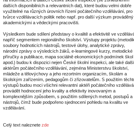
dalších disponibilních a relevantních dat), které budou velmi dobře
využitelné na různých úrovních řízení počátečního vzdělávání, pro
tvůrce vzdělávacích politik nebo např. pro další výzkum prováděný
akademickými a vědeckými pracovišti.
Výsledkem bude sdílení představy o kvalitě a efektivitě ve vzděláv
napříč segmentem regionálního školství. Výstupy projektu (metodik
soubory hodnoticích nástrojů, testové úlohy, analytické zprávy,
národní zprávy o výsledcích žáků, e-learningové kurzy, metodické
příručky a publikace, mapa sociálně ekonomických podmínek škol
apod.) budou k dispozici nejen České školní inspekci, ale také dal
aktérům počátečního vzdělávání, zejména Ministerstvu školství,
mládeže a tělovýchovy a jeho rezortním organizacím, školám a
školským zařízením, pedagogům či zřizovatelům. S použitím těcht
výstupů budou moci všichni relevantní aktéři počátečního vzdělává
provádět hodnocení jeho kvality a efektivity inovovaným a
komplexnějším způsobem, s použitím sdílených metod, postupů a
nástrojů, čímž bude podpořeno sjednocení pohledu na kvalitu ve
vzdělávání.
Celý text naleznete
zde