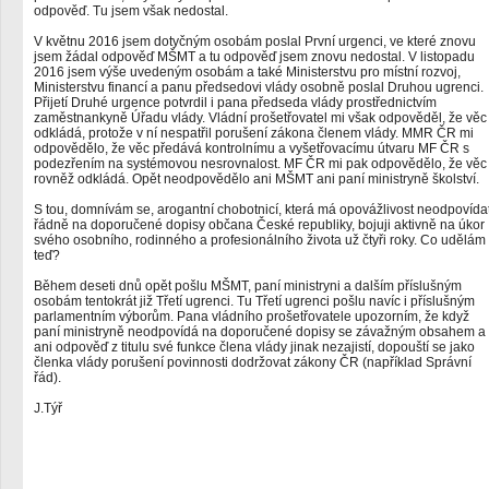
odpověď. Tu jsem však nedostal.
V květnu 2016 jsem dotyčným osobám poslal První urgenci, ve které znovu
jsem žádal odpověď MŠMT a tu odpověď jsem znovu nedostal. V listopadu
2016 jsem výše uvedeným osobám a také Ministerstvu pro místní rozvoj,
Ministerstvu financí a panu předsedovi vlády osobně poslal Druhou ugrenci.
Přijetí Druhé urgence potvrdil i pana předseda vlády prostřednictvím
zaměstnankyně Úřadu vlády. Vládní prošetřovatel mi však odpověděl, že věc
odkládá, protože v ní nespatřil porušení zákona členem vlády. MMR ČR mi
odpovědělo, že věc předává kontrolnímu a vyšetřovacímu útvaru MF ČR s
podezřením na systémovou nesrovnalost. MF ČR mi pak odpovědělo, že věc
rovněž odkládá. Opět neodpovědělo ani MŠMT ani paní ministryně školství.
S tou, domnívám se, arogantní chobotnicí, která má opovážlivost neodpovída
řádně na doporučené dopisy občana České republiky, bojuji aktivně na úkor
svého osobního, rodinného a profesionálního života už čtyři roky. Co udělám
teď?
Během deseti dnů opět pošlu MŠMT, paní ministryni a dalším příslušným
osobám tentokrát již Třetí ugrenci. Tu Třetí ugrenci pošlu navíc i příslušným
parlamentním výborům. Pana vládního prošetřovatele upozorním, že když
paní ministryně neodpovídá na doporučené dopisy se závažným obsahem a
ani odpověď z titulu své funkce člena vlády jinak nezajistí, dopouští se jako
členka vlády porušení povinnosti dodržovat zákony ČR (například Správní
řád).
J.Týř