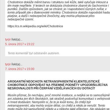
Chobotnice dokáže měnit barvu i strukturu své kůže, také vylučuje inkoust a
tím mate nepřítele. V testech se dokázala chobotnice zbarvit do šachovnice i
puntíků. Dalším způsobem, jak se chránit, je i napodobení různých zvířat, v
tomto případě jde o Batesovské mimikry. Chobotnice dokáže napodobit hada
platýse, a další i nebezpečné živočichy, aby mohla přeplavat přes
nebezpečné území.
https://cs.m.wikipedia.org/wiki/Chobotnice
tyrjir
řekl(a)...
5. února 2017 v 23:22
Tento komentář byl odstraněn autorem.
tyrjir
řekl(a)...
7. února 2017 v 15:00
AROGANTNÍ NEOCHOTA NETRANSPARENTNÍ KLIENTELISTICKÉ
CHOBOTNICE ODPOVÍDAT NA PÍSEMNÉ PODNĚTY UPOZORŇUJÍCÍ NA
NESROVNALOSTI PŘI ČERPÁNÍ VZDĚLÁVACÍCH EU DOTACÍ?
Musím přiznat, že nechápu, proč mnohé instituce, a netýká se to samozřejmě
ani zdaleka jen těch školských, tak strašně podceňují komunikaci s veřejností
A hned dodávám: Nemyslím si, že to je kvůli tomu, že chtějí být
netransparentní, aby mohly snáze dělat, co chtějí a nikdo je nerušil. Tento
motiv může být samozřejmě někdy a u někoho také přítomen. Ale obávám se