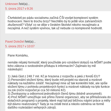
Unknown
řekl(a)...
5. února 2017 v 9:26
Čtvrtstoletí po pádu socialismu začíná ČŠI vyvíjet komplexní systém
hodnocení. Není to trochu brzy? Nechtělo by to ještě více zahraničních
zkušeností? Vždyť co se děje v českém školství nikoho nezajímalo a
nezajímá. A než systém vyvinou, tak už nebude co komplexně hodnotit.
Pavel Doležel
řekl(a)...
5. února 2017 v 10:07
Pane Komárku,
nemáte nějaký formulář, který používáte pro vznášení dotazů na MŠMT podl
toho zákona o svobodném přístupu k informacím? Zajímalo by mě
následující:
1) Jaká část z 248.7 mil. Kč je hrazena z rozpočtu a jaká z fondů EU?
2) Personální složení týmu, který bude mít projekt na starosti a mzdové
náklady na každého zvlášť. Nezajímají mne až tak konkrétní lidé, ale spíše
složení týmu z pohledu projektových funkcí a mzdové náklady na tyto funkce
za rok (roční rozpočet je cca 50 milionů Kč).
3) Životopoisy a odbornost jednotlivých členů týmu (klidně anonymně).
4) Proč MŠMT umožňuje své přímo řízené organizaci, aby se přihlašovala do
dotačních programů s projekty, které mají být její běžnou náplní práce a měly
být dávno realizovány? Tady je na místě trest a nikoliv odměna ve formě
dalšího rozkrádání veřejných zdrojů.