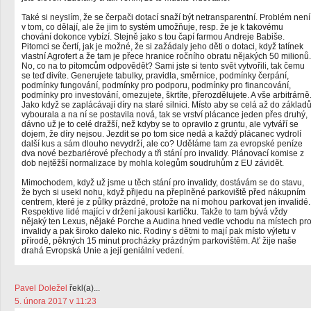
Také si neyslím, že se čerpači dotací snaží být netransparentní. Problém není
v tom, co dělají, ale že jim to systém umožňuje, resp. že je k takovému
chování dokonce vybízí. Stejně jako s tou čapí farmou Andreje Babiše.
Pitomci se čertí, jak je možné, že si zažádaly jeho děti o dotaci, když tatínek
vlastní Agrofert a že tam je přece hranice ročního obratu nějakých 50 milionů.
No, co na to pitomcům odpovědět? Sami jste si tento svět vytvořili, tak čemu
se teď divíte. Generujete tabulky, pravidla, směrnice, podmínky čerpání,
podmínky fungování, podmínky pro podporu, podmínky pro financování,
podmínky pro investování, omezujete, škrtíte, přerozdělujete. A vše arbitrárně
Jako když se zaplácávají díry na staré silnici. Místo aby se celá až do základ
vybourala a na ní se postavila nová, tak se vrství plácance jeden přes druhý,
dávno už je to celé dražší, než kdyby se to opravilo z gruntu, ale vytváří se
dojem, že díry nejsou. Jezdit se po tom sice nedá a každý plácanec vydrolí
další kus a sám dlouho nevydrží, ale co? Uděláme tam za evropské peníze
dva nové bezbariérové přechody a tři stání pro invalidy. Plánovací komise z
dob nejtěžší normalizace by mohla kolegům soudruhům z EU závidět.
Mimochodem, když už jsme u těch stání pro invalidy, dostávám se do stavu,
že bych si usekl nohu, když přijedu na přeplněné parkoviště před nákupním
centrem, které je z půlky prázdné, protože na ní mohou parkovat jen invalidé.
Respektive lidé mající v držení jakousi kartičku. Takže to tam bývá vždy
nějaký ten Lexus, nějaké Porche a Audina hned vedle vchodu na místech pr
invalidy a pak široko daleko nic. Rodiny s dětmi to mají pak místo výletu v
přírodě, pěkných 15 minut procházky prázdným parkovištěm. Ať žije naše
drahá Evropská Unie a její geniální vedení.
Pavel Doležel
řekl(a)...
5. února 2017 v 11:23