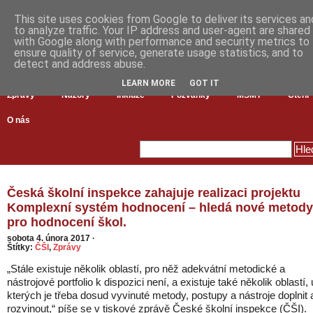
This site uses cookies from Google to deliver its services an
to analyze traffic. Your IP address and user-agent are shared
with Google along with performance and security metrics to
ensure quality of service, generate usage statistics, and to
detect and address abuse.
LEARN MORE
GOT IT
Zprávy
Názory
Inkluze
Pozvánky
MŠMT
Čtení
O nás
Česká školní inspekce zahajuje realizaci projektu
Komplexní systém hodnocení – hledá nové metody
pro hodnocení škol.
sobota 4. února 2017
·
Štítky:
ČŠI
,
Zprávy
„Stále existuje několik oblastí, pro něž adekvátní metodické a
nástrojové portfolio k dispozici není, a existuje také několik oblastí, 
kterých je třeba dosud vyvinuté metody, postupy a nástroje doplnit 
rozvinout,“ píše se v tiskové zprávě České školní inspekce (ČŠI).