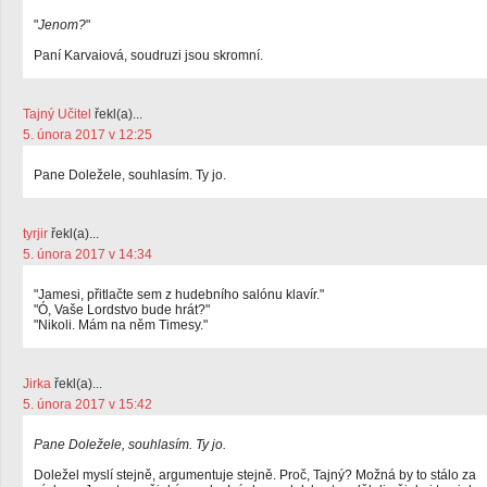
"
Jenom?
"
Paní Karvaiová, soudruzi jsou skromní.
Tajný Učitel
řekl(a)...
5. února 2017 v 12:25
Pane Doležele, souhlasím. Ty jo.
tyrjir
řekl(a)...
5. února 2017 v 14:34
"Jamesi, přitlačte sem z hudebního salónu klavír."
"Ó, Vaše Lordstvo bude hrát?"
"Nikoli. Mám na něm Timesy."
Jirka
řekl(a)...
5. února 2017 v 15:42
Pane Doležele, souhlasím. Ty jo.
Doležel myslí stejně, argumentuje stejně. Proč, Tajný? Možná by to stálo za