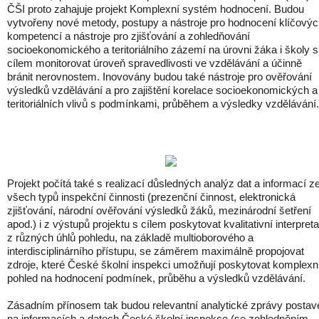
ČŠI proto zahajuje projekt Komplexní systém hodnocení. Budou
vytvořeny nové metody, postupy a nástroje pro hodnocení klíčový
kompetencí a nástroje pro zjišťování a zohledňování
socioekonomického a teritoriálního zázemí na úrovni žáka i školy s
cílem monitorovat úroveň spravedlivosti ve vzdělávání a účinně
bránit nerovnostem. Inovovány budou také nástroje pro ověřování
výsledků vzdělávání a pro zajištění korelace socioekonomických a
teritoriálních vlivů s podmínkami, průběhem a výsledky vzdělávání.
Projekt počítá také s realizací důsledných analýz dat a informací z
všech typů inspekční činnosti (prezenční činnost, elektronická
zjišťování, národní ověřování výsledků žáků, mezinárodní šetření
apod.) i z výstupů projektu s cílem poskytovat kvalitativní interpret
z různých úhlů pohledu, na základě multioborového a
interdisciplinárního přístupu, se záměrem maximálně propojovat
zdroje, které České školní inspekci umožňují poskytovat komplexn
pohled na hodnocení podmínek, průběhu a výsledků vzdělávání.
Zásadním přínosem tak budou relevantní analytické zprávy posta
na informacích a datech České školní inspekce (se zohledněním