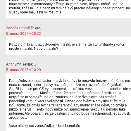
komplementární synergie a blá blá blé blé. Dejte do toho nějakou tu
implementaci a multioborvý přístup, to je teď, vole, nějak v módě. Jsou to
kreténi, znáš to. Jo a nech mi tam nějaký prachy, nějakejch deset procent, na
služby vode mě, jestli mi rozumíš.
Zdeněk Sotolář
řekl(a)...
5. února 2017 v 10:22
Když vidím kvalitu již vytvořených testů, je zřejmé, že čtvrt miliardy skončí
prostě v hajzlu. Nebo u hajzlů?
Anonymní řekl(a)...
5. února 2017 v 10:29
Pane Doležele, souhlasím - jazyk té zprávy je opravdu hrůzný a téměř se mu
nedá rozumět, nebo - jak vy naznačujete - lze mu rozumět téměř jakkoli.
Snažil jsem se pro ČŠ vypreparovat jen krátkou verzi toho podstatného, ale v
podstatě to nejde... Musím přiznat, že nechápu, proč mnohé instituce, a
netýká se to samozřejmě ani zdaleka jen těch školských, tak strašně
podceňují komunikaci s veřejností. A hned dodávám: Nemyslím si, že to je
kvůli tomu, že chtějí být netransparentní, aby mohly snáze dělat, co chtějí a
nikdo je nerušil. Tento motiv může být samozřejmě někdy a u někoho také
přítomen. Ale obávám se, že častější příčinou bude neschopnost, ledabylost,
arogance...
Vaše otázky rád zprostředkuji i bez formuláře.