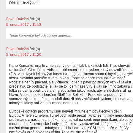
Děkuji! Hezký den!
Pavel Doležel
řekl(a)...
5. února 2017 v 11:18
Tento komentář byl odstraněn autorem.
Pavel Doležel
řekl(a)...
5. února 2017 v 11:20
Pane Komárku, ona to z mé strany není ani tak kritika těch lidí. Ti se chovají
racionálně. Čím dál tím větším problémem je ale systém, který nevzniká zdol
(F. A. von Hayek jej nazývá kosmos), ale je aplikován shora (Hayek jej nazýv
taxis). Nevidím problém v komunikaci. Tohle se dobře komunikovat nedá.
Podstata není v plácání, ale v činech. To jen z pater politických vzniká jakási
představa, že podstatné je, jak se to lidem naservíruje, jak se jim to zabalí a č
fotka se dá na obal. Lidé ale nejsou zatím takoví idioti, aby si nechali srát na
hlavu. A pokud se Kartousům, Štefflům, Botlíkům, Feřtekům a podobným
samozvaným expertům nepodaří dorazit náš vzdělávací systém, tak snad ani
takovými idioty ani v budoucnosti nebudou.
Evropské dotační programy jsou největším tunelem poválečných dějin
Evropy. A nejen tunelem. Tunel bych ještě přežil i když jsem nikdy nepochopil
proč máme z našich daní někomu přispívat na soukromé podnikání, ale co je
mnohem horší, evropské fondy zdeformovaly uvažování celé jedné, nebo už
možná dvou generací mladých lidí. Na tom textu z ČŠI je to dobře vidět. Vy
jste člověk vzdělaný a tak věřím, že to musíte vidět také.