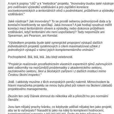
A nyní k popisu "cílů" a k "metodice" projektu. "
Inovovány budou také nástroje
pro ověřování výsledků vzdělávání a pro zajištění korelace
socioekonomických a teritoriálních vlivů s podmínkami, průběhem a výsledky
vzdělávání.
"
Jaké nástroje? Jak inovovány? To se prostě seberou jednorázově data a ty
korelační koeficienty se spočítají. Jaká inovace? A jak hodlají soudruzi měřit
korelaci mezi teritoriálním vlivem a výsledky, nebo dokonce průběhem
vzdělávání, když teritoriální vliv není uspořádaný? Tady nepomůže ani
Spearman, ani Pearson, ani Kendal.
"
Výsledkem projektu bude také synergické propojení výstupů dalších
individuálních projektů systémových s cílem maximalizovat užitek z
jednotlivých výstupů v rámci jejich komplementárního vnímání.
"
Pochopitelně. Blá, blá, blá. Jdu blejt velebnosti.
"
Projekt je realizován prostřednictvím vlastních expertních týmů zahrnujících
také odborníky na nejrůznější problematiky z akademického sektoru,
neziskového sektoru, škol a školských zařízení i z dalších institucí mimo
Českou školní inspekci.
"
Jistě. I aktivisty musíme z těch evropských peněz nakrmit. Mimochodem ta
hlavní manažerka projektu se mnou byla před půl rokem na školení základů
projektového managementu.
Zkusím ten celý článek shrnout do několika vět a přeložit ho pro normální
čtenáře:
Jsou tam nějaký prachy Ivánku, co kdybyste udělali nějakej ten jako projekt,
aby se to vyčerpalo? Nasadit to jako na náký to komplexní hodnocení,