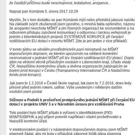
že častější příčinou bude neschopnost, ledabylost, arogance...
Napsal pan Komárek 5. února 2017 10:29
Myslím, že v tom dodatku se pan Komárek mýlí nebo předstírá jakousi naivitu
Na základě svých zkušeností jsem jasného, o mnohá fakta opřeného, názoru
že arogantní neochota MŠMT a jím řízených organizací ke srozumitelné a na
odborném přístupu založené komunikaci s odbornou i laickou veřejností je
jedním z klientelistických projevů SYSTÉMOVÉ KORUPCE při čerpání
vzdělávacích EU dotací v resortu MŠMT. Zde je jen jeden z více příkladů:
V tomto týdnu se obrátím prostřednictvím paní ministryně na MŠMT
doporučeným dopisem, ve kterém upozorním na některé konkrétní
nesrovnalosti v jednání MŠMT při tzv. čerpání vzdělávacích EU dotací. Dopis
dám na vědomí věcně příslušným osobám v Libereckém kraji, Úřadu vlády
ČR, Nejvyššímu kontrolnímu úřadu a dvěma organizacím zabývajícím se
bojem proti korupci v Česku (Transparency International ČR a Nadačnímu
fondu proti korupci).
Jak jsem to 1.2.2016 v České škole napsal, tak jsem to 7.2.2016, dnes tedy
přesné před jedním rokem, udělal. Výše uvedeným i některým dalším
osobám jsem poslal
Stížnost a Podnět k prošetření protiprávního jednání MŠMT při čerpání EU
dotací v projektu UNIV 3 a v Národním ústavu pro vzdělávání Praha
Toto podání bylo MŠMT přijato k vyřízení s identifikátorem (PID)
MSMT6XBPHK a její příjem potvrdil například i vládní prošetřovatel a
Nejvyšší kontrolní úřad.
V elektronickém podání i v následném doporučeném dopisu jsem MŠMT
písemně žádal, aby mi byla v příslušné zákonné lhůtě dána písemná