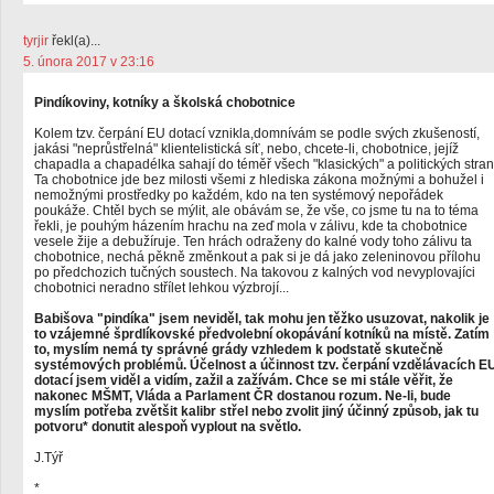
tyrjir
řekl(a)...
5. února 2017 v 23:16
Pindíkoviny, kotníky a školská chobotnice
Kolem tzv. čerpání EU dotací vznikla,domnívám se podle svých zkušeností,
jakási "neprůstřelná" klientelistická síť, nebo, chcete-li, chobotnice, jejíž
chapadla a chapadélka sahají do téměř všech "klasických" a politických stran
Ta chobotnice jde bez milosti všemi z hlediska zákona možnými a bohužel i
nemožnými prostředky po každém, kdo na ten systémový nepořádek
poukáže. Chtěl bych se mýlit, ale obávám se, že vše, co jsme tu na to téma
řekli, je pouhým házením hrachu na zeď mola v zálivu, kde ta chobotnice
vesele žije a debužíruje. Ten hrách odraženy do kalné vody toho zálivu ta
chobotnice, nechá pěkně změnkout a pak si je dá jako zeleninovou přílohu
po předchozich tučných soustech. Na takovou z kalných vod nevyplovajíci
chobotnici neradno střílet lehkou výzbrojí...
Babišova "pindíka" jsem neviděl, tak mohu jen těžko usuzovat, nakolik je
to vzájemné šprdlíkovské předvolební okopávání kotníků na místě. Zatím
to, myslím nemá ty správné grády vzhledem k podstatě skutečně
systémových problémů. Účelnost a účinnost tzv. čerpání vzdělávacích E
dotací jsem viděl a vidím, zažil a zažívám. Chce se mi stále věřit, že
nakonec MŠMT, Vláda a Parlament ČR dostanou rozum. Ne-li, bude
myslím potřeba zvětšit kalibr střel nebo zvolit jiný účinný způsob, jak tu
potvoru* donutit alespoň vyplout na světlo.
J.Týř
*