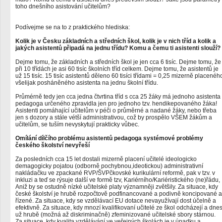
toho dnešního asistování učitelům?
Podívejme se na to z praktického hlediska:
Kolik je v Česku základních a středních škol, kolik je v nich tříd a kolik a
jakých asistentů připadá na jednu třídu? Komu a čemu ti asistenti slouží?
Dejme tomu, že základních a středních škol je jen cca 6 tisíc. Dejme tomu, že
při 10 třídách je asi 60 tisíc školních tříd celkem. Dejme tomu, že asistentů je
už 15 tisíc. 15 tisíc asistentů děleno 60 tisíci třídami = 0,25 mizerně placenéh
všelijak posháněného asistenta na jednu školní třídu.
Průmérně tedy jen cca jedna čtvrtina tříd s cca 25 žáky má jednoho asistenta
pedagoga určeného zpravidla jen pro jednoho tzv. hendikepovaného žáka!
Asistenti pomáhající učitelům v péči o průměrné a nadané žáky, nebo třeba
jen s dozory a stále vétší administrativou, což by prospělo VŠEM žákům a
učitelům, se tuším nevyskytují prakticky vůbec.
Omílání dílčího problému asistentů pedagoga systémové problémy
českého školství nevyřeší
Za posledních cca 15 let dostali mizerně placení učitelé ideologicko
demagogicky pojatou (odborně pochybnou,ideotickou) administrativní
nakládačku ve zpackané RVP/ŠVPčkovské kurikulární reformě, pak v tzv. v
inkluzi a teď se rýsuje další ve formě tzv, Kariérního/Kariéristického (ne)řádu,
Aniž by se ostudně nízké učitelské platy významněji zvětšily. Za situace, kdy
české školství je hrubě rozpočtově podfinancované a podivně koncipované a
řízené. Za situace, kdy se vzdělávací EU dotace nevayužívají dost účelně a
efektivně. Za situace, kdy mnozí kvalifikovaní učitelé ze škol odcházejí a dne
už hrubě (možná až diskriminačně) zfeminizované učitelské sbory stárnou.
Za situace, kdy kvalita vzdělávání ve veřejných školách je v úpadku a