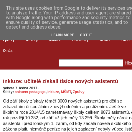
This site uses cookies from Google to deliver its services an
to analyze traffic. Your IP address and user-agent are shared
with Google along with performance and security metrics to
ensure quality of service, generate usage statistics, and to
detect and address abuse.
LEARN MORE
GOT IT
Zprávy
Názory
Inkluze
Pozvánky
MŠMT
Čtení
O nás
Inkluze: učitelé získali tisíce nových asistentů
sobota 7. ledna 2017
·
Štítky:
asistent pedagoga
,
inkluze
,
MŠMT
,
Zprávy
Od září školy získaly téměř 3000 nových asistentů pro děti se
zdravotním či sociálním znevýhodněním a postižením. Ještě ve
školním roce 2014/15 zaměstnávaly školy celkem 8873 asistentů, 
rok později 10 382, od září už jich měly 13 299. Školy měly nárok n
asistenta i před loňským 1. zářím, od kdy začala novela školského
zákona platit, nicméně peníze na jejich zaplacení nebyly vůbec jisté