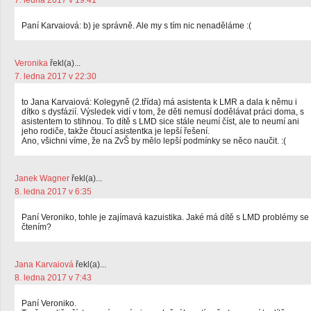
7. ledna 2017 v 19:41
Paní Karvaiová: b) je správně. Ale my s tím nic nenaděláme :(
Veronika
řekl(a)...
7. ledna 2017 v 22:30
to Jana Karvaiová: Kolegyně (2.třída) má asistenta k LMR a dala k němu i
dítko s dysfázií. Výsledek vidí v tom, že děti nemusí dodělávat práci doma, s
asistentem to stihnou. To dítě s LMD sice stále neumí číst, ale to neumí ani
jeho rodiče, takže čtoucí asistentka je lepší řešení.
Ano, všichni víme, že na ZvŠ by mělo lepší podmínky se něco naučit. :(
Janek Wagner
řekl(a)...
8. ledna 2017 v 6:35
Paní Veroniko, tohle je zajímavá kazuistika. Jaké má dítě s LMD problémy se
čtením?
Jana Karvaiová
řekl(a)...
8. ledna 2017 v 7:43
Paní Veroniko.