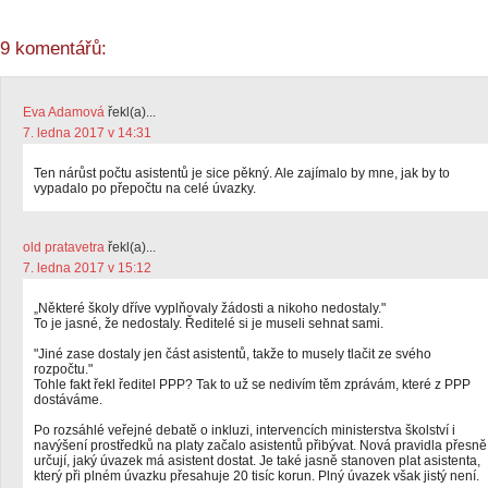
9 komentářů:
Eva Adamová
řekl(a)...
7. ledna 2017 v 14:31
Ten nárůst počtu asistentů je sice pěkný. Ale zajímalo by mne, jak by to
vypadalo po přepočtu na celé úvazky.
old pratavetra
řekl(a)...
7. ledna 2017 v 15:12
„Některé školy dříve vyplňovaly žádosti a nikoho nedostaly."
To je jasné, že nedostaly. Ředitelé si je museli sehnat sami.
"Jiné zase dostaly jen část asistentů, takže to musely tlačit ze svého
rozpočtu."
Tohle fakt řekl ředitel PPP? Tak to už se nedivím těm zprávám, které z PPP
dostáváme.
Po rozsáhlé veřejné debatě o inkluzi, intervencích ministerstva školství i
navýšení prostředků na platy začalo asistentů přibývat. Nová pravidla přesně
určují, jaký úvazek má asistent dostat. Je také jasně stanoven plat asistenta,
který při plném úvazku přesahuje 20 tisíc korun. Plný úvazek však jistý není.