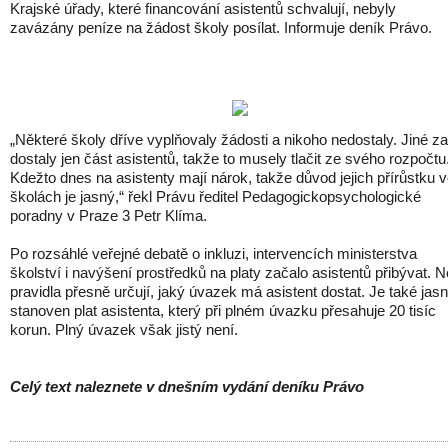
Krajské úřady, které financování asistentů schvalují, nebyly
zavázány peníze na žádost školy posílat. Informuje deník Právo.
„Některé školy dříve vyplňovaly žádosti a nikoho nedostaly. Jiné z
dostaly jen část asistentů, takže to musely tlačit ze svého rozpočtu
Kdežto dnes na asistenty mají nárok, takže důvod jejich přírůstku 
školách je jasný,“ řekl Právu ředitel Pedagogickopsychologické
poradny v Praze 3 Petr Klíma.
Po rozsáhlé veřejné debatě o inkluzi, intervencích ministerstva
školství i navýšení prostředků na platy začalo asistentů přibývat. 
pravidla přesně určují, jaký úvazek má asistent dostat. Je také jas
stanoven plat asistenta, který při plném úvazku přesahuje 20 tisíc
korun. Plný úvazek však jistý není.
Celý text naleznete v dnešním vydání deníku Právo