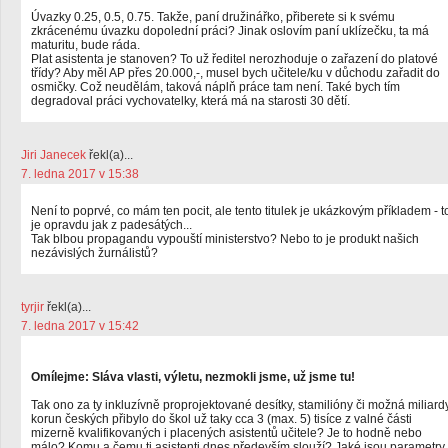
Úvazky 0.25, 0.5, 0.75. Takže, paní družinářko, přiberete si k svému
zkrácenému úvazku dopolední práci? Jinak oslovím paní uklízečku, ta má
maturitu, bude ráda.
Plat asistenta je stanoven? To už ředitel nerozhoduje o zařazení do platové
třídy? Aby měl AP přes 20.000,-, musel bych učitele/ku v důchodu zařadit do
osmičky. Což neudělám, taková náplň práce tam není. Také bych tím
degradoval práci vychovatelky, která má na starosti 30 dětí.
Jiri Janecek
řekl(a)...
7. ledna 2017 v 15:38
Není to poprvé, co mám ten pocit, ale tento titulek je ukázkovým příkladem - t
je opravdu jak z padesátých...
Tak blbou propagandu vypouští ministerstvo? Nebo to je produkt našich
nezávislých žurnálistů?
tyrjir
řekl(a)...
7. ledna 2017 v 15:42
Omílejme: Sláva vlasti, výletu, nezmokli jsme, už jsme tu!
Tak ono za ty inkluzívně proprojektované desítky, stamilióny či možná miliard
korun českých přibylo do škol už taky cca 3 (max. 5) tisíce z valné části
mizerně kvalifikovaných i placených asistentů učitele? Je to hodně nebo
málo? Komu a čemu ti asistenti dnes především slouží? Jaké jsou parametry