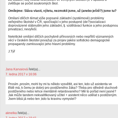
zvětšuje se počet soukromých škol.
Omílejme: Sláva vlasti, výletu, nezmokli jsme, už (anebo ještě?) jsme tu?
Omílaní dílčich témat výše popsané základní (systémové) problémy
veřejného školství v ČR, spočívající v jeho postupné (de?)socializaci
doprovázené slábnutím jeho základní, tj. vzdělávací funkce a jeho postupnou
privatizací, nevyřeší.
Nekritické omílání dílčích pochybně přínosných nebo nepříliš významných
vécí v českém školství považuji za projev jakési sofisticko demagogické
propagandy zamlouvajíci jeho hlavní problémy.
J.Týř
Jana Karvaiová
řekl(a)...
7. ledna 2017 v 16:06
Prosím ,prosím, mohl by mi tu někdo vysvětlit, asi ten, kdo už asistenta ve
třídě má, k čemu je dobrý pro postiženého žáka? Třeba pro středně sluchově
postiženého nebo lehce mentálně retardovaného? Mě to pořád není jasné?
Jak může tandem nekvalifikovaný učitel + asistent něco udělat s postiženým.
Jsem blbá já nebo ten ,kdo tu kravinu vymyslel?
aknelka
řekl(a)...