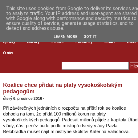
This site uses cookies from Google to deliver its services an
to analyze traffic. Your IP address and user-agent are shared
with Google along with performance and security metrics to
ensure quality of service, generate usage statistics, and to
detect and address abuse.
LEARN MORE
GOT IT
Zprávy
Názory
Inkluze
Pozvánky
MŠMT
Čtení
O nás
Koalice chce přidat na platy vysokoškolským
pedagogům
úterý 6. prosince 2016
·
Při závěrečných jednáních o rozpočtu na příští rok se koalice
dohodla na tom, že přidá 100 milionů korun na platy
vysokoškolských pedagogů. Padesát milionů půjde z kapitoly Úřad
vlády, část peněz bude podle místopředsedy vlády Pavla
Bělobrádka muset najít ministryně školství Kateřina Valachová.