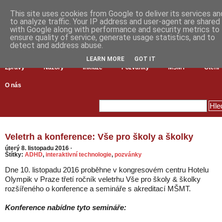
This site uses cookies from Google to deliver its services an
to analyze traffic. Your IP address and user-agent are shared
with Google along with performance and security metrics to
ensure quality of service, generate usage statistics, and to
detect and address abuse.
LEARN MORE
GOT IT
Zprávy
Názory
Inkluze
Pozvánky
MŠMT
Čtení
O nás
Veletrh a konference: Vše pro školy a školky
úterý 8. listopadu 2016
·
Štítky:
ADHD
,
interaktivní technologie
,
pozvánky
Dne 10. listopadu 2016 proběhne v kongresovém centru Hotelu
Olympik v Praze třetí ročník veletrhu Vše pro školy & školky
rozšířeného o konference a semináře s akreditací MŠMT.
Konference nabídne tyto semináře: