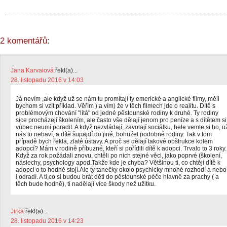
2 komentářů:
Jana Karvaiová
řekl(a)...
28. listopadu 2016 v 14:03
Já nevím ,ale když už se nám tu promítají ty emerické a anglické filmy, měli
bychom si vzít příklad. Věřím ) a vím) že v těch filmech jde o realitu. Dítě s
problémovým chování "lítá" od jedné pěstounské rodiny k druhé. Ty rodiny
sice procházejí školením, ale často vše dělají jenom pro peníze a s dítětem si
vůbec neumí poradit. A když nezvládají, zavolají sociálku, hele vemte si ho, u
nás to nebaví, a dítě šupajdí do jiné, bohužel podobné rodiny. Tak v tom
případě bych řekla, zlaté ústavy. A proč se dělají takové obštrukce kolem
adopcí? Mám v rodině příbuzné, kteří si pořídili dítě k adopci. Trvalo to 3 roky.
Když za rok požádali znovu, chtěli po nich stejné věci, jako poprvé (školení,
náslechy, psychology apod.Takže kde je chyba? Většinou ti, co chtějí dítě k
adopci o to hodně stojí.Ale ty tanečky okolo psychicky mnohé rozhodí a nebo
i odradí. A ti,co si budou brát děti do pěstounské péče hlavně za prachy ( a
těch bude hodně), ti nadělají více škody než užitku.
Jirka
řekl(a)...
28. listopadu 2016 v 14:23