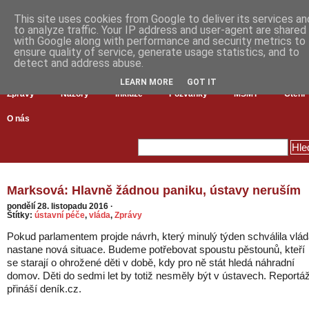
This site uses cookies from Google to deliver its services an
to analyze traffic. Your IP address and user-agent are shared
with Google along with performance and security metrics to
ensure quality of service, generate usage statistics, and to
detect and address abuse.
LEARN MORE
GOT IT
Zprávy
Názory
Inkluze
Pozvánky
MŠMT
Čtení
O nás
Marksová: Hlavně žádnou paniku, ústavy neruším
pondělí 28. listopadu 2016
·
Štítky:
ústavní péče
,
vláda
,
Zprávy
Pokud parlamentem projde návrh, který minulý týden schválila vlád
nastane nová situace. Budeme potřebovat spoustu pěstounů, kteří
se starají o ohrožené děti v době, kdy pro ně stát hledá náhradní
domov. Děti do sedmi let by totiž nesměly být v ústavech. Reportá
přináší deník.cz.