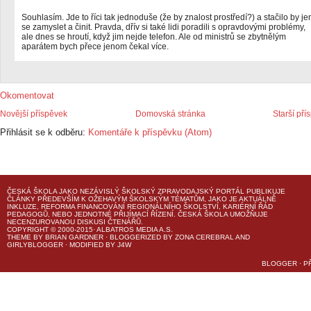
Souhlasím. Jde to říci tak jednoduše (že by znalost prostředí?) a stačilo by je
se zamyslet a činit. Pravda, dřív si také lidi poradili s opravdovými problémy,
ale dnes se hroutí, když jim nejde telefon. Ale od ministrů se zbytnělým
aparátem bych přece jenom čekal více.
Okomentovat
Novější příspěvek
Domovská stránka
Starší pří
Přihlásit se k odběru:
Komentáře k příspěvku (Atom)
ČESKÁ ŠKOLA
JAKO NEZÁVISLÝ ŠKOLSKÝ ZPRAVODAJSKÝ PORTÁL PUBLIKUJE
ČLÁNKY PŘEDEVŠÍM K OŽEHAVÝM ŠKOLSKÝM TÉMATŮM, JAKO JE AKTUÁLNĚ
INKLUZE, REFORMA FINANCOVÁNÍ REGIONÁLNÍHO ŠKOLSTVÍ, KARIÉRNÍ ŘÁD
PEDAGOGŮ, NEBO JEDNOTNÉ PŘIJÍMACÍ ŘÍZENÍ.
ČESKÁ ŠKOLA
UMOŽŇUJE
NECENZUROVANOU DISKUSI ČTENÁŘŮ.
COPYRIGHT © 2000-2015· ALBATROS MEDIA A.S.
THEME
BY
BRIAN GARDNER
· BLOGGERIZED BY
ZONA CEREBRAL
AND
GIRLYBLOGGER
· MODIFIED BY
J4W
BLOGGER
·
P