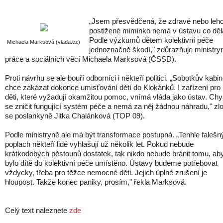
„Jsem přesvědčená, že zdravé nebo leh
postižené miminko nemá v ústavu co děl
Podle výzkumů dětem kolektivní péče
Michaela Marksová (vlada.cz)
jednoznačně škodí," zdůrazňuje ministry
práce a sociálních věcí Michaela Marksová (ČSSD).
Proti návrhu se ale bouří odborníci i někteří politici. „Sobotkův kabin
chce zakázat dokonce umisťování dětí do Klokánků. I zařízení pro
děti, které vyžadují okamžitou pomoc, vnímá vláda jako ústav. Chy
se zničit fungující systém péče a nemá za něj žádnou náhradu," zlo
se poslankyně Jitka Chalánková (TOP 09).
Podle ministryně ale má být transformace postupná. „Tenhle falešn
poplach někteří lidé vyhlašují už několik let. Pokud nebude
krátkodobých pěstounů dostatek, tak nikdo nebude bránit tomu, ab
bylo dítě do kolektivní péče umístěno. Ústavy budeme potřebovat
vždycky, třeba pro těžce nemocné děti. Jejich úplné zrušení je
hloupost. Takže konec paniky, prosím," řekla Marksová.
Celý text naleznete
zde