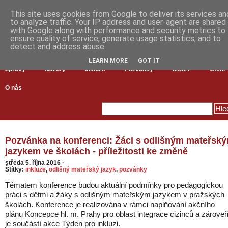
This site uses cookies from Google to deliver its services an
to analyze traffic. Your IP address and user-agent are shared
with Google along with performance and security metrics to
ensure quality of service, generate usage statistics, and to
detect and address abuse.
LEARN MORE
GOT IT
Zprávy
Názory
Inkluze
Pozvánky
MŠMT
Čtení
O nás
Pozvánka na konferenci: Žáci s odlišným mateřsk
jazykem ve školách - příležitosti ke změně
středa 5. října 2016
·
Štítky:
inkluze
,
odlišný mateřský jazyk
,
pozvánky
Tématem konference budou aktuální podmínky pro pedagogickou
práci s dětmi a žáky s odlišným mateřským jazykem v pražských
školách. Konference je realizována v rámci naplňování akčního
plánu Koncepce hl. m. Prahy pro oblast integrace cizinců a zárove
je součástí akce Týden pro inkluzi.