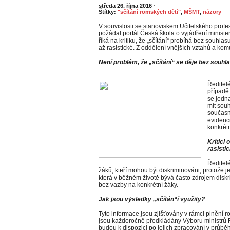
středa 26. října 2016
·
Štítky:
"sčítání romských dětí"
,
MŠMT
,
názory
V souvislosti se stanoviskem Učitelského profe
požádal portál Česká škola o vyjádření ministers
říká na kritiku, že „sčítání“ probíhá bez souhl
až rasistické. Z oddělení vnějších vztahů a kom
Není problém, že „sčítání“ se děje bez souh
Ředitel
případě
se jedna
mít souh
současně
evidenc
konkrét
Kritici 
rasistic
Ředitelé
žáků, kteří mohou být diskriminováni, protože j
která v běžném životě bývá často zdrojem disk
bez vazby na konkrétní žáky.
Jak jsou výsledky „sčítán“í využity?
Tyto informace jsou zjišťovány v rámci plnění ro
jsou každoročně předkládány Výboru ministrů 
budou k dispozici po jejich zpracování v průběh