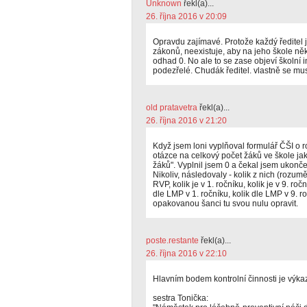
Unknown
řekl(a)...
26. října 2016 v 20:09
Opravdu zajímavé. Protože každý ředitel 
zákonů, neexistuje, aby na jeho škole ně
odhad 0. No ale to se zase objeví školní i
podezřelé. Chudák ředitel. vlastně se mu
old pratavetra
řekl(a)...
26. října 2016 v 21:20
Když jsem loni vyplňoval formulář ČŠI o 
otázce na celkový počet žáků ve škole ja
žáků". Vyplnil jsem 0 a čekal jsem ukonč
Nikoliv, následovaly - kolik z nich (rozu
RVP, kolik je v 1. ročníku, kolik je v 9. roč
dle LMP v 1. ročníku, kolik dle LMP v 9. r
opakovanou šanci tu svou nulu opravit.
poste.restante
řekl(a)...
26. října 2016 v 22:10
Hlavním bodem kontrolní činnosti je výkaz
sestra Tonička: