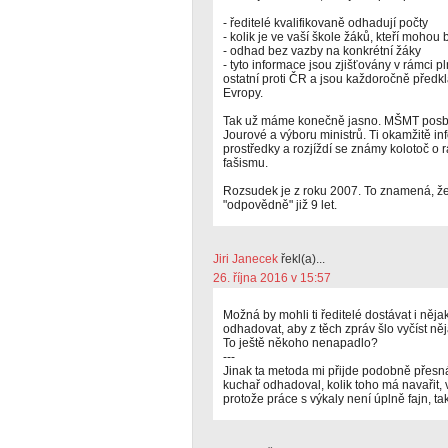
- ředitelé kvalifikovaně odhadují počty
- kolik je ve vaší škole žáků, kteří mohou 
- odhad bez vazby na konkrétní žáky
- tyto informace jsou zjišťovány v rámci pl
ostatní proti ČR a jsou každoročně před
Evropy.
Tak už máme konečně jasno. MŠMT posbír
Jourové a výboru ministrů. Ti okamžitě inf
prostředky a rozjíždí se známy kolotoč o 
fašismu.
Rozsudek je z roku 2007. To znamená, že
"odpovědně" již 9 let.
Jiri Janecek
řekl(a)...
26. října 2016 v 15:57
Možná by mohli ti ředitelé dostávat i něja
odhadovat, aby z těch zpráv šlo vyčíst něj
To ještě někoho nenapadlo?
---
Jinak ta metoda mi přijde podobně přesná
kuchař odhadoval, kolik toho má navařit,
protože práce s výkaly není úplně fajn, ta