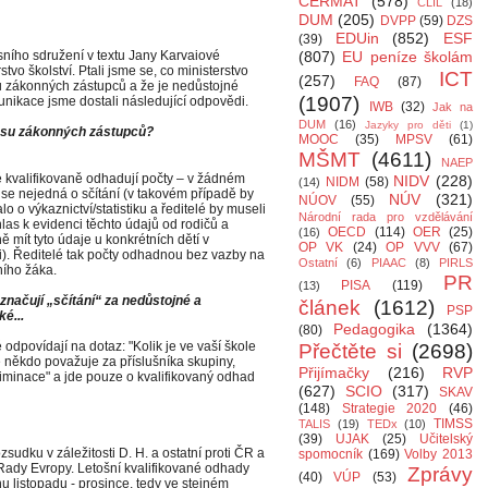
CERMAT
(578)
CLIL
(18)
DUM
(205)
DVPP
(59)
DZS
EDUin
(852)
ESF
(39)
sního sdružení v textu Jany Karvaiové
(807)
EU peníze školám
tvo školství. Ptali jsme se, co ministerstvo
ICT
(257)
FAQ
(87)
asu zákonných zástupců a že je nedůstojné
(1907)
unikace jsme dostali následující odpovědi.
IWB
(32)
Jak na
DUM
(16)
Jazyky pro děti
(1)
lasu zákonných zástupců?
MOOC
(35)
MPSV
(61)
MŠMT
(4611)
NAEP
é kvalifikovaně odhadují počty – v žádném
NIDV
(228)
NIDM
(58)
(14)
 se nejedná o sčítání (v takovém případě by
NÚV
(321)
NÚOV
(55)
lo o výkaznictví/statistiku a ředitelé by museli
Národní rada pro vzdělávání
las k evidenci těchto údajů od rodičů a
OECD
(114)
OER
(25)
(16)
 mít tyto údaje u konkrétních dětí v
OP VK
(24)
OP VVV
(67)
i). Ředitelé tak počty odhadnou bez vazby na
Ostatní
(6)
PIAAC
(8)
PIRLS
ního žáka.
PR
PISA
(119)
(13)
označují „sčítání“ za nedůstojné a
článek
(1612)
PSP
ké...
Pedagogika
(1364)
(80)
 odpovídají na dotaz: "Kolik je ve vaší škole
Přečtěte si
(2698)
e někdo považuje za příslušníka skupiny,
Přijímačky
(216)
RVP
riminace" a jde pouze o kvalifikovaný odhad
(627)
SCIO
(317)
SKAV
(148)
Strategie 2020
(46)
TIMSS
TALIS
(19)
TEDx
(10)
(39)
UJAK
(25)
Učitelský
zsudku v záležitosti D. H. a ostatní proti ČR a
spomocník
(169)
Volby 2013
Rady Evropy. Letošní kvalifikované odhady
Zprávy
(40)
VÚP
(53)
u listopadu - prosince, tedy ve stejném