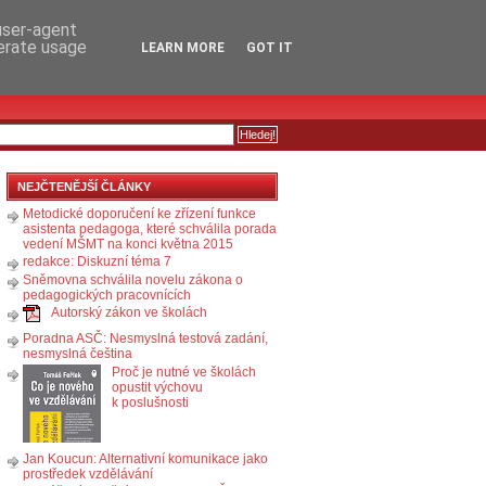
RSS
KOMENTÁŘE
 user-agent
nerate usage
LEARN MORE
GOT IT
NEJČTENĚJŠÍ ČLÁNKY
Metodické doporučení ke zřízení funkce
asistenta pedagoga, které schválila porada
vedení MŠMT na konci května 2015
redakce: Diskuzní téma 7
Sněmovna schválila novelu zákona o
pedagogických pracovnících
Autorský zákon ve školách
Poradna ASČ: Nesmyslná testová zadání,
nesmyslná čeština
Proč je nutné ve školách
opustit výchovu
k poslušnosti
Jan Koucun: Alternativní komunikace jako
prostředek vzdělávání