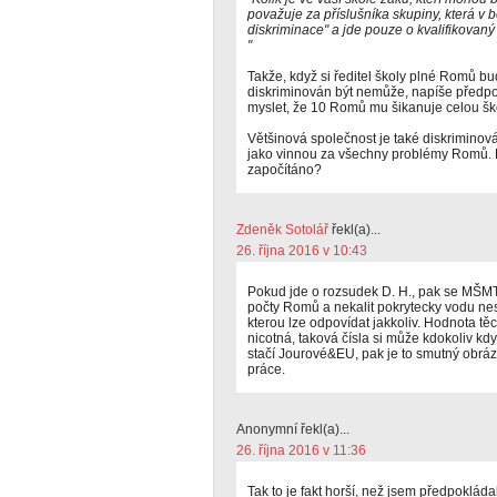
považuje za příslušníka skupiny, která v
diskriminace" a jde pouze o kvalifikovan
"
Takže, když si ředitel školy plné Romů bu
diskriminován být nemůže, napíše předpo
myslet, že 10 Romů mu šikanuje celou šk
Většinová společnost je také diskriminov
jako vinnou za všechny problémy Romů. P
započítáno?
Zdeněk Sotolář
řekl(a)...
26. října 2016 v 10:43
Pokud jde o rozsudek D. H., pak se MŠM
počty Romů a nekalit pokrytecky vodu n
kterou lze odpovídat jakkoliv. Hodnota tě
nicotná, taková čísla si může kdokoliv kdy
stačí Jourové&EU, pak je to smutný obráze
práce.
Anonymní řekl(a)...
26. října 2016 v 11:36
Tak to je fakt horší, než jsem předpokládal