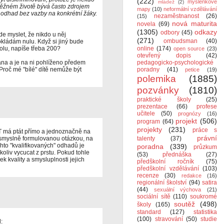
(222)
myšlenkové
mládež
(2)
 běžném životě bývá často zdrojem
mapy
(10)
neformální vzdělávání
ý odhad bez vazby na konkrétní žáky.
nezaměstnanost
(26)
(15)
nová maturita
novela
(69)
(1305)
odkazy
odbory
(45)
de myslet, že nikdo u něj
(271)
ombudsman
(40)
kládám nulu. Když si jiný bude
olu, napíše třeba 200?
online
(174)
open source
(23)
otevřený dopis
(42)
ána a je na ni pohlíženo předem
pedagogicko-psychologické
roč mé "bílé" dítě nemůže být
poradny
(41)
petice
(19)
polemika
(1885)
pozvánky
(1810)
praktické školy
(25)
prezentace
(66)
profese
učitele
(50)
prognózy
(16)
projekt
(506)
program
(64)
projekty
(231)
práce s
T má ptát přímo a jednoznačně na
právní
esmyslně formulovanou otázkou, na
talenty
(37)
chto "kvalifikovaných" odhadů je
poradna
(339)
průzkum
koliv vycucat z prstu. Pokud tohle
(53)
přednáška
(27)
k kvality a smysluplnosti jejich
předškolní ročník
(75)
předškolní vzdělávání
(103)
recenze
(30)
redakce
(16)
regionální školství
(94)
satira
(44)
sexuální výchova
(21)
sociální sítě
(110)
soukromé
soutěž
(498)
školy
(165)
standard
(127)
statistika
(100)
stravování
(50)
studie
: