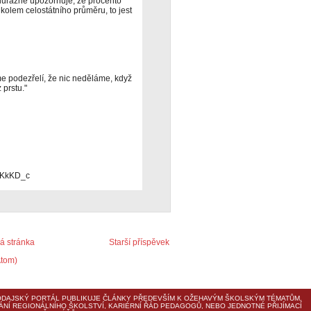
důrazně upozorňuje, že procento
kolem celostátního průměru, to jest
e podezřelí, že nic neděláme, když
 prstu."
mKkKD_c
 stránka
Starší příspěvek
Atom)
DAJSKÝ PORTÁL PUBLIKUJE ČLÁNKY PŘEDEVŠÍM K OŽEHAVÝM ŠKOLSKÝM TÉMATŮM,
ÁNÍ REGIONÁLNÍHO ŠKOLSTVÍ, KARIÉRNÍ ŘÁD PEDAGOGŮ, NEBO JEDNOTNÉ PŘIJÍMACÍ