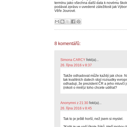
termínu jako všechna další data k novému školn
podávat zprávu v uvedené záležitosti jak Výbor
Věře Jourové.
8 komentářů:
Simona CARCY
řekl(a)...
26. října 2016 v 8:37
Takže odhadovat může každý jak chce. Neb
tak kvalitních datech stojí rozsudky evro
odhaduji, že prezident ČR a jeho mluvčí 
(nikoli o mně)z toho chcete udělat?
Anonymni z 21:30
řekl(a)...
26. října 2016 v 8:45
Tak to je ještě horší, než jsem si myslel.
"Kolik je ve vaší škole žáků, kteří mohou 