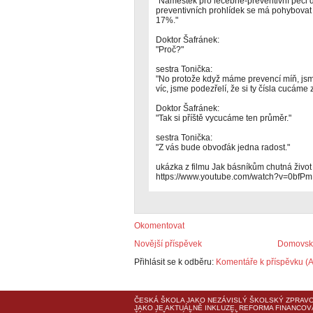
"Náměstek pro léčebně-preventivní péči 
preventivních prohlídek se má pohybovat 
17%."
Doktor Šafránek:
"Proč?"
sestra Tonička:
"No protože když máme prevencí míň, jsm
víc, jsme podezřelí, že si ty čísla cucáme z
Doktor Šafránek:
"Tak si příště vycucáme ten průměr."
sestra Tonička:
"Z vás bude obvoďák jedna radost."
ukázka z filmu Jak básníkům chutná život
https://www.youtube.com/watch?v=0bfP
Okomentovat
Novější příspěvek
Domovská
Přihlásit se k odběru:
Komentáře k příspěvku (
ČESKÁ ŠKOLA
JAKO NEZÁVISLÝ ŠKOLSKÝ ZPRAVO
JAKO JE AKTUÁLNĚ INKLUZE, REFORMA FINANCOV