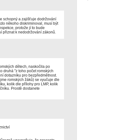
je schopný a zajišťuje dodržování
kdo někoho diskriminoval, musí být
nspekce, protože jí to bude
sí přiznat k nedodržování zákonů.
romských dětech, naskočila po
ko druhá "z toho počet romských
ení dotazníku pro bezpředmětnost.
mějme romských žáků) se vyučuje dle
níku, kolik dle přílohy pro LMP, kolik
očníku. Prostě dostanete
nictví