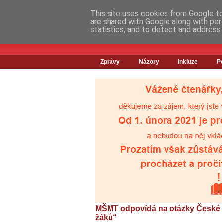
This site uses cookies from Google to 
are shared with Google along with per
statistics, and to detect and address
Zprávy
Názory
Inkluze
P
MŠMT odpovídá na otázky České š
žáků“