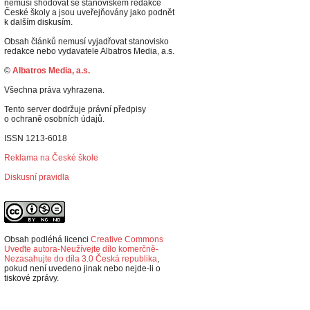
nemusí shodovat se stanoviskem redakce
České školy a jsou uveřejňovány jako podnět
k dalším diskusím.
Obsah článků nemusí vyjadřovat stanovisko
redakce nebo vydavatele Albatros Media, a.s.
©
Albatros Media, a.s.
Všechna práva vyhrazena.
Tento server dodržuje právní předpisy
o ochraně osobních údajů.
ISSN 1213-6018
Reklama na České škole
Diskusní pravidla
Obsah podléhá licenci
Creative Commons
Uveďte autora-Neužívejte dílo komerčně-
Nezasahujte do díla 3.0 Česká republika
,
p
okud není uvedeno jinak nebo nejde-li o
tiskové zprávy.