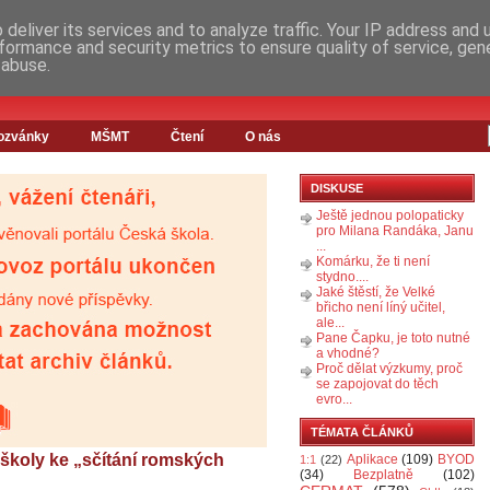
deliver its services and to analyze traffic. Your IP address and
formance and security metrics to ensure quality of service, ge
 abuse.
ozvánky
MŠMT
Čtení
O nás
DISKUSE
Ještě jednou polopaticky
pro Milana Randáka, Janu
...
Komárku, že ti není
stydno....
Jaké štěstí, že Velké
břicho není líný učitel,
ale...
Pane Čapku, je toto nutné
a vhodné?
Proč dělat výzkumy, proč
se zapojovat do těch
evro...
TÉMATA ČLÁNKŮ
koly ke „sčítání romských
Aplikace
(109)
BYOD
1:1
(22)
(34)
Bezplatně
(102)