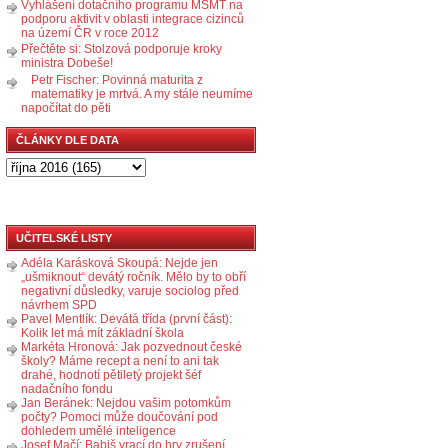
Vyhlášení dotačního programu MŠMT na
podporu aktivit v oblasti integrace cizinců
na území ČR v roce 2012
Přečtěte si: Stolzová podporuje kroky
ministra Dobeše!
Petr Fischer: Povinná maturita z
matematiky je mrtvá. A my stále neumíme
napočítat do pěti
ČLÁNKY DLE DATA
UČITELSKÉ LISTY
Adéla Karásková Skoupá: Nejde jen
„ušmiknout“ devátý ročník. Mělo by to obří
negativní důsledky, varuje sociolog před
návrhem SPD
Pavel Mentlík: Devátá třída (první část):
Kolik let má mít základní škola
Markéta Hronová: Jak pozvednout české
školy? Máme recept a není to ani tak
drahé, hodnotí pětiletý projekt šéf
nadačního fondu
Jan Beránek: Nejdou vašim potomkům
počty? Pomoci může doučování pod
dohledem umělé inteligence
Josef Mačí: Babiš vrací do hry zrušení