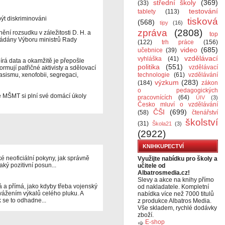
střední školy
(369)
(33)
testování
tablety
(113)
být diskriminováni
tisková
(568)
tipy
(16)
zpráva
(2808)
nění rozsudku v záležitosti D. H. a
top
kládány Výboru ministrů Rady
(122)
trh práce
(156)
video
(685)
učebnice
(39)
vzdělávací
vyhláška
(41)
á data a okamžitě je přepošle
politika
(551)
vzdělávací
ormují patřičné aktivisty a sdělovací
rasismu, xenofobii, segregaci,
technologie
(61)
vzdělávání
výzkum
(283)
(184)
zákon
o pedagogických
 MŠMT si plní své domácí úkoly
pracovnících
(64)
ÚIV
(3)
Česko mluví o vzdělávání
ČŠI
(699)
(58)
čtenářství
školství
(31)
Škola21
(3)
(2922)
KNIHKUPECTVÍ
ké neoficiální pokyny, jak správně
Využijte nabídku pro školy a
aký pozitivní posun...
učitele od
Albatrosmedia.cz!
Slevy a akce na knihy přímo
 a přímá, jako kdyby třeba vojenský
od nakladatele. Kompletní
 vážením výkalů celého pluku. A
nabídka více než 7000 titulů
k se to odhadne...
z produkce Albatros Media.
Vše skladem, rychlé dodávky
zboží.
E-shop