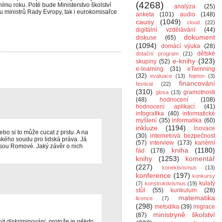
(4268)
ímu roku. Poté bude Ministerstvo školství
analýza
(25)
u ministrů Rady Evropy, tak i eurokomisařce
anketa
(101)
audio
(148)
causy
(1049)
cloud
(22)
digitální vzdělávání
(44)
dokument
diskuse
(65)
(1094)
domácí výuka
(28)
dětské
dotační program
(21)
e-knihy
(323)
skupiny
(52)
e-learning
(31)
eTwinning
(32)
evaluace
(13)
fejeton
(3)
financování
festival
(22)
(310)
gramotnosti
glosa
(13)
(48)
hodnocení
(108)
hodnocení aplikací
(41)
infografika
(40)
informatické
myšlení
(35)
informatika
(60)
inkluze
(1194)
inovace
o si to může cucat z prstu. A na
(30)
internetová bezpečnost
pského soudu pro lidská práva. Já
(57)
interview
(173)
kariérní
jsou Romové. Jaký závěr o nich
kniha
(1180)
řád
(178)
knihy
(1253)
komentář
(227)
konektivismus
(13)
konference
(197)
konkursy
kulatý
(7)
konstruktivismus
(19)
stůl
(55)
kurikulum
(28)
matematika
licence
(7)
(298)
metodika
(39)
migrace
ministryně školství
(87)
být diskriminováni, protože je někdo