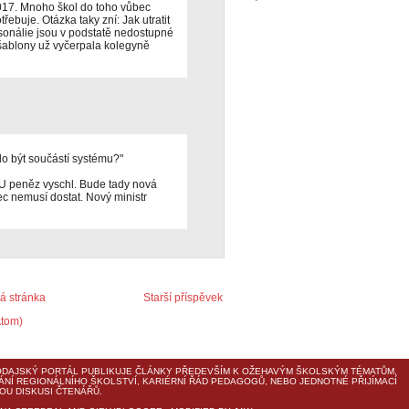
017. Mnoho škol do toho vůbec
ebuje. Otázka taky zní: Jak utratit
rsonálie jsou v podstatě nedostupné
 šablony už vyčerpala kolegyně
ělo být součástí systému?"
EU peněz vyschl. Bude tady nová
c nemusí dostat. Nový ministr
 stránka
Starší příspěvek
Atom)
DAJSKÝ PORTÁL PUBLIKUJE ČLÁNKY PŘEDEVŠÍM K OŽEHAVÝM ŠKOLSKÝM TÉMATŮM,
ÁNÍ REGIONÁLNÍHO ŠKOLSTVÍ, KARIÉRNÍ ŘÁD PEDAGOGŮ, NEBO JEDNOTNÉ PŘIJÍMACÍ
U DISKUSI ČTENÁŘŮ.