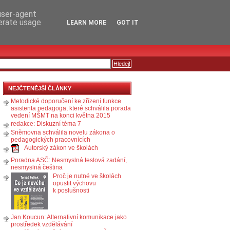
RSS
KOMENTÁŘE
 user-agent
nerate usage
LEARN MORE
GOT IT
NEJČTENĚJŠÍ ČLÁNKY
Metodické doporučení ke zřízení funkce
asistenta pedagoga, které schválila porada
vedení MŠMT na konci května 2015
redakce: Diskuzní téma 7
Sněmovna schválila novelu zákona o
pedagogických pracovnících
Autorský zákon ve školách
Poradna ASČ: Nesmyslná testová zadání,
nesmyslná čeština
Proč je nutné ve školách
opustit výchovu
k poslušnosti
Jan Koucun: Alternativní komunikace jako
prostředek vzdělávání