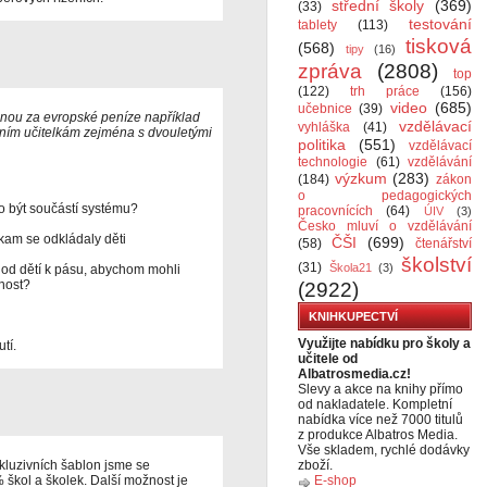
střední školy
(369)
(33)
testování
tablety
(113)
tisková
(568)
tipy
(16)
zpráva
(2808)
top
(122)
trh práce
(156)
video
(685)
učebnice
(39)
nou za evropské peníze například
vzdělávací
vyhláška
(41)
ím učitelkám zejména s dvouletými
politika
(551)
vzdělávací
technologie
(61)
vzdělávání
výzkum
(283)
(184)
zákon
o pedagogických
lo být součástí systému?
pracovnících
(64)
ÚIV
(3)
Česko mluví o vzdělávání
 kam se odkládaly děti
ČŠI
(699)
(58)
čtenářství
školství
(31)
Škola21
(3)
 od dětí k pásu, abychom mohli
čnost?
(2922)
KNIHKUPECTVÍ
Využijte nabídku pro školy a
tí.
učitele od
Albatrosmedia.cz!
Slevy a akce na knihy přímo
od nakladatele. Kompletní
nabídka více než 7000 titulů
z produkce Albatros Media.
Vše skladem, rychlé dodávky
luzivních šablon jsme se
zboží.
 škol a školek. Další možnost je
E-shop