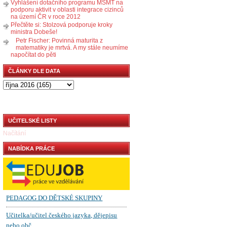
Vyhlášení dotačního programu MŠMT na
podporu aktivit v oblasti integrace cizinců
na území ČR v roce 2012
Přečtěte si: Stolzová podporuje kroky
ministra Dobeše!
Petr Fischer: Povinná maturita z
matematiky je mrtvá. A my stále neumíme
napočítat do pěti
ČLÁNKY DLE DATA
UČITELSKÉ LISTY
Načítání
NABÍDKA PRÁCE