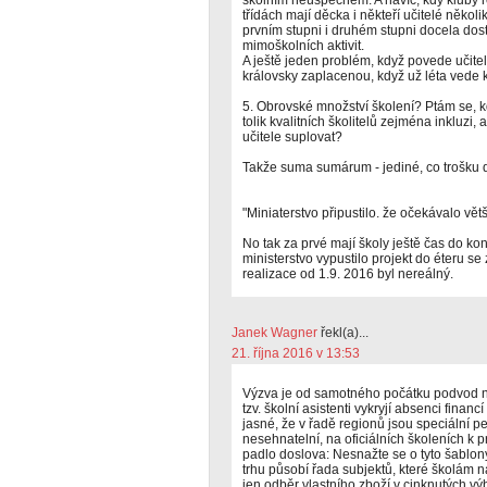
školním neúspěchem. A navíc, kdy kluby 
třídách mají děcka i někteří učitelé někol
prvním stupni i druhém stupni docela dos
mimoškolních aktivit.
A ještě jeden problém, když povede učitel
královsky zaplacenou, když už léta vede k
5. Obrovské množství školení? Ptám se, 
tolik kvalitních školitelů zejména inkluzi,
učitele suplovat?
Takže suma sumárum - jediné, co trošku 
"Miniaterstvo připustilo. že očekávalo větš
No tak za prvé mají školy ještě čas do ko
ministerstvo vypustilo projekt do éteru 
realizace od 1.9. 2016 byl nereálný.
Janek Wagner
řekl(a)...
21. října 2016 v 13:53
Výzva je od samotného počátku podvod na
tzv. školní asistenti vykryjí absenci finan
jasné, že v řadě regionů jsou speciální 
nesehnatelní, na oficiálních školeních k 
padlo doslova: Nesnažte se o tyto šablony
trhu působí řada subjektů, které školám 
jen odběr vlastního zboží v cinknutých vý