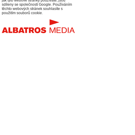
jak tyto webové stránky používáte, jsou
sdíleny se společností Google. Používáním
těchto webových stránek souhlasíte s
použitím souborů cookie.