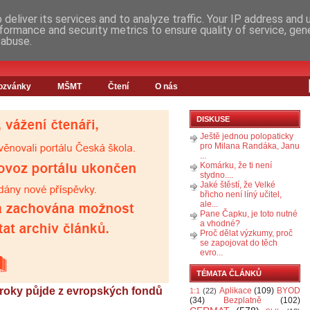
deliver its services and to analyze traffic. Your IP address and
formance and security metrics to ensure quality of service, ge
 abuse.
ozvánky
MŠMT
Čtení
O nás
DISKUSE
Ještě jednou polopaticky
pro Milana Randáka, Janu
...
Komárku, že ti není
stydno....
Jaké štěstí, že Velké
břicho není líný učitel,
ale...
Pane Čapku, je toto nutné
a vhodné?
Proč dělat výzkumy, proč
se zapojovat do těch
evro...
TÉMATA ČLÁNKŮ
 roky půjde z evropských fondů
Aplikace
(109)
BYOD
1:1
(22)
(34)
Bezplatně
(102)