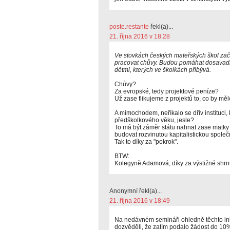
poste.restante
řekl(a)...
21. října 2016 v 18:28
Ve stovkách českých mateřských škol zač
pracovat chůvy. Budou pomáhat dosavadn
dětmi, kterých ve školkách přibývá.
Chůvy?
Za evropské, tedy projektové peníze?
Už zase flikujeme z projektů to, co by mě
A mimochodem, neříkalo se dřív instituci,
předškolkového věku, jesle?
To má být záměr státu nahnat zase matky
budovat rozvinutou kapitalistickou spole
Tak to díky za "pokrok".
BTW:
Kolegyně Adamová, díky za výstižné shrnu
Anonymní řekl(a)...
21. října 2016 v 18:49
Na nedávném semináři ohledně těchto ink
dozvěděli, že zatím podalo žádost do 10%