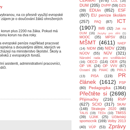
CERMAT
(578)
CLIL
(18)
DUM
(205)
DVPP
(59)
DZS
vy
EDUin
(852)
ESF
(39)
 vybranou, na co přesně využijí evropské
(807)
EU peníze školám
tší zájem je o doučování žáků ohrožených
ICT
(257)
FAQ
(87)
(1907)
IWB
(32)
Jak na
íc korun plus 2200 na žáka. Pokud má
DUM
(16)
Jazyky pro děti
(1)
lionu korun na dva roky.
MOOC
(35)
MPSV
(61)
MŠMT
(4611)
a evropské peníze například pracovat
NAEP
jména s dvouletými dětmi, kterých ve
NIDV
(228)
NIDM
(58)
(14)
cházejí na ministerstvo školství. Školy a
NÚV
(321)
NÚOV
(55)
spěvků z evropských fondů.
Národní rada pro vzdělávání
OECD
(114)
OER
(25)
(16)
ní asistenti, administrativní pracovníci,
OP VK
(24)
OP VVV
(67)
diči.
Ostatní
(6)
PIAAC
(8)
PIRLS
PR
PISA
(119)
(13)
článek
(1612)
PSP
Pedagogika
(1364)
(80)
Přečtěte si
(2698)
Přijímačky
(216)
RVP
(627)
SCIO
(317)
SKAV
(148)
Strategie 2020
(46)
TIMSS
TALIS
(19)
TEDx
(10)
(39)
UJAK
(25)
Učitelský
spomocník
(169)
Volby 2013
Zprávy
(40)
VÚP
(53)