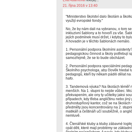
Eva Adamová
řekl(a)...
21. října 2016 v 13:40
"Ministerstvo školství dalo školám a ško
využijí evropské fondy."
No, že by nám dali na vybranou, o tom se
inkluzivní šablony a to hovoří za vše. Ša
jejích podmínek musí držet, i kdyby to by
A hovadin je v těchto šablonách nemálo.
1. Personální podpora školními asistent
pedagogickou činnost a školy potřebují s
samozřejmě, že se to bude obcházet.
2. Personální podpora speciálními pedag
Školního psychologa, aby člověk hledal lu
pedagogů, kteří by někam pádili dělat na
hafo.
3. Tandemová výuka? Na školách téměř ne
menších. Na 1. stupni to nejde vůbec. Mo
překvapením, ale ony ty učitelky jaksi so
případech, kdy třeba angličtinu nebo jiný
druhostupňový kantor, což se na školách 
předměty jsou koncentrovány na 2. stupni 
matikáři a češtináři učí souběžně, o anglič
nemluvě.
4. Čtenářské kluby a kluby zábavné logik
cpát děti, které mají problémy se základn