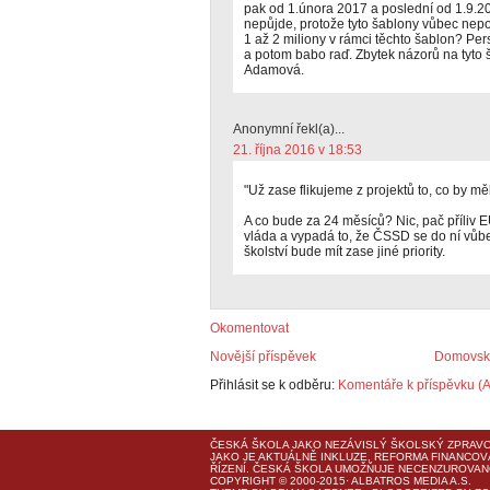
pak od 1.února 2017 a poslední od 1.9.2
nepůjde, protože tyto šablony vůbec nepotř
1 až 2 miliony v rámci těchto šablon? Pe
a potom babo raď. Zbytek názorů na tyto
Adamová.
Anonymní řekl(a)...
21. října 2016 v 18:53
"Už zase flikujeme z projektů to, co by m
A co bude za 24 měsíců? Nic, pač příliv 
vláda a vypadá to, že ČSSD se do ní vůbe
školství bude mít zase jiné priority.
Okomentovat
Novější příspěvek
Domovská
Přihlásit se k odběru:
Komentáře k příspěvku (
ČESKÁ ŠKOLA
JAKO NEZÁVISLÝ ŠKOLSKÝ ZPRAVO
JAKO JE AKTUÁLNĚ INKLUZE, REFORMA FINANCOV
ŘÍZENÍ.
ČESKÁ ŠKOLA
UMOŽŇUJE NECENZUROVANO
COPYRIGHT © 2000-2015· ALBATROS MEDIA A.S.