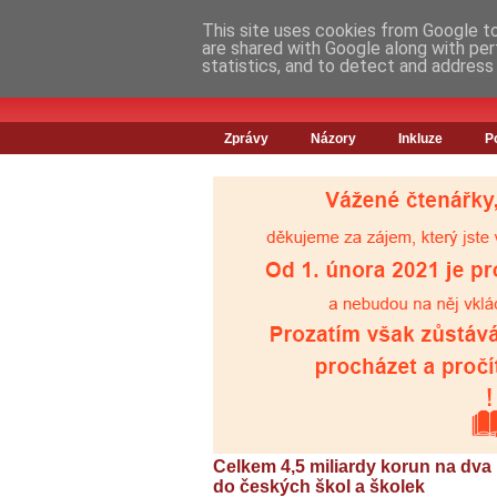
This site uses cookies from Google to 
are shared with Google along with per
statistics, and to detect and address
Zprávy
Názory
Inkluze
P
Celkem 4,5 miliardy korun na dva
do českých škol a školek