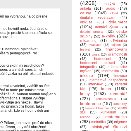
(4268)
analýza
(25)
anketa
(101)
audio
(148)
causy
(1049)
cloud
(22)
lkám na vybranou, na co přesně
digitální vzdělávání
(44)
dokument
diskuse
(65)
(1094)
domácí výuka
(28)
 moc hovořit nedá. Jedná se o
dětské
dotační program
(21)
blona je prostě šablona a škola se
e-knihy
(323)
skupiny
(52)
la hovadina.
e-learning
(31)
eTwinning
(32)
evaluace
(13)
fejeton
(3)
financování
y? Ti nemohou vykonávat
festival
(22)
píše ty pedagogické. No
(310)
gramotnosti
glosa
(13)
(48)
hodnocení
(108)
hodnocení aplikací
(41)
ogy či školními psychology?
infografika
(40)
informatické
pou, a ani těch speciálních
myšlení
(35)
informatika
(60)
 půl úvazku na půl roku asi nebude
inkluze
(1194)
inovace
(30)
internetová bezpečnost
(57)
interview
(173)
kariérní
realizovatelná, zvláště na těch
kniha
(1180)
řád
(178)
žná to bude pro ministerstvo
knihy
(1253)
komentář
uběžně učí. Volnou hodinu mají jen v
 předmět na 1. stupni vyučuje
(227)
konektivismus
(13)
vyskytuje jen někde. Hlavní
konference
(197)
konkursy
do prvních čtyř hodin, takže
kulatý
(7)
konstruktivismus
(19)
tinářích, kde se hodiny dělí ani
stůl
(55)
kurikulum
(28)
matematika
licence
(7)
(298)
metodika
(39)
migrace
y? Pěkné, jen nevím proč do nich
ministryně školství
ím učivem, tedy děti ohrožené
(87)