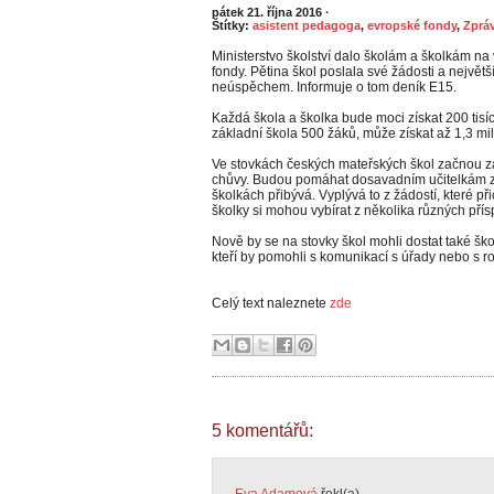
pátek 21. října 2016
·
Štítky:
asistent pedagoga
,
evropské fondy
,
Zprá
Ministerstvo školství dalo školám a školkám na
fondy. Pětina škol poslala své žádosti a nejvě
neúspěchem. Informuje o tom deník E15.
Každá škola a školka bude moci získat 200 tis
základní škola 500 žáků, může získat až 1,3 mi
Ve stovkách českých mateřských škol začnou z
chůvy. Budou pomáhat dosavadním učitelkám ze
školkách přibývá. Vyplývá to z žádostí, které při
školky si mohou vybírat z několika různých pří
Nově by se na stovky škol mohli dostat také škol
kteří by pomohli s komunikací s úřady nebo s ro
Celý text naleznete
zde
5 komentářů: