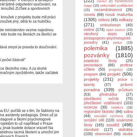
realizovat? V osmých a devátých
(222)
myšlenkové
mládež
(2)
ikrát týdně odpolední vyučování, na
mapy
(10)
neformální vzdělávání
t kroužků ZUŠek a sportovních
nezaměstnanost
(26)
(15)
nová maturita
novela
(69)
 kroužek z projektu bude mít práci
(1305)
odkazy
odbory
(45)
roužek jiný, dělá to za hubičku.
(271)
ombudsman
(40)
online
(174)
kde ministerstvo vezme najednou
open source
(23)
otevřený dopis
(42)
 a kdo bude na školách za školící se
pedagogicko-psychologické
poradny
(41)
petice
(19)
dává smysl je pravda to doučování.
polemika
(1885)
pozvánky
(1810)
í počet žádostí"
praktické školy
(25)
prezentace
(66)
profese
nce školního roku. A za druhé
učitele
(50)
prognózy
(16)
se značným zpožděním, takže začátek
projekt
(506)
program
(64)
projekty
(231)
práce s
právní
talenty
(37)
poradna
(339)
průzkum
(53)
přednáška
(27)
předškolní ročník
(75)
předškolní vzdělávání
(103)
recenze
(30)
redakce
(16)
 EU: počítá se s tím, že šablony na
regionální školství
(94)
satira
cí na asistenty pedagoga. Dnes už je
(44)
sexuální výchova
(21)
pedagové a školní psychologové
sociální sítě
(110)
soukromé
projektům to už například v Praze
soutěž
(498)
školy
(165)
, jinak budete dotace vracet! Na
standard
(127)
statistika
nabídnou laciná školení a umožní jim
(100)
stravování
(50)
studie
běrových řízeních.