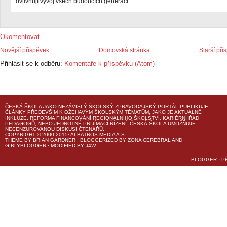
ovlivňují vývoj všech budoucích generací.
Okomentovat
Novější příspěvek
Domovská stránka
Starší pří
Přihlásit se k odběru:
Komentáře k příspěvku (Atom)
ČESKÁ ŠKOLA
JAKO NEZÁVISLÝ ŠKOLSKÝ ZPRAVODAJSKÝ PORTÁL PUBLIKUJE
ČLÁNKY PŘEDEVŠÍM K OŽEHAVÝM ŠKOLSKÝM TÉMATŮM, JAKO JE AKTUÁLNĚ
INKLUZE, REFORMA FINANCOVÁNÍ REGIONÁLNÍHO ŠKOLSTVÍ, KARIÉRNÍ ŘÁD
PEDAGOGŮ, NEBO JEDNOTNÉ PŘIJÍMACÍ ŘÍZENÍ.
ČESKÁ ŠKOLA
UMOŽŇUJE
NECENZUROVANOU DISKUSI ČTENÁŘŮ.
COPYRIGHT © 2000-2015· ALBATROS MEDIA A.S.
THEME
BY
BRIAN GARDNER
· BLOGGERIZED BY
ZONA CEREBRAL
AND
GIRLYBLOGGER
· MODIFIED BY
J4W
BLOGGER
·
P