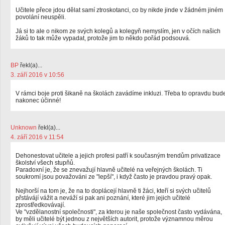
Učitele přece jdou dělat samí ztroskotanci, co by nikde jinde v žádném jiném
povolání neuspěli.
Já si to ale o nikom ze svých kolegů a kolegyň nemyslím, jen v očích našich
žáků to tak může vypadat, protože jim to někdo pořád podsouvá.
BP
řekl(a)...
3. září 2016 v 10:56
V rámci boje proti šikaně na školách zavádíme inkluzi. Třeba to opravdu bud
nakonec účinné!
Unknown
řekl(a)...
4. září 2016 v 11:54
Dehonestovat učitele a jejich profesi patří k současným trendům privatizace
školství všech stupňů.
Paradoxní je, že se znevažují hlavně učitelé na veřejných školách. Ti
soukromí jsou považováni ze "lepší", i když často je pravdou pravý opak.
Nejhorší na tom je, že na to doplácejí hlavně ti žáci, kteří si svých učitelů
přstávájí vážit a neváží si pak ani poznání, které jim jejich učitelé
zprostředkovávají.
Ve "vzdělanostní společnosti", za kterou je naše společnost často vydávána,
by měli učitelé být jednou z největších autorit, protože významnou měrou