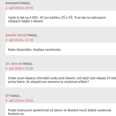
Anonymní řekl(a)...
2. září 2016 v 20:45
Vyjde to tak na 4 000,- Kč pro každou ZŠ a SŠ. To je tak na nakoupení
nějakých letáků o šikaně.
Zdeněk Sotolář
řekl(a)...
2. září 2016 v 21:39
Nebo školeníčko. Nejlépe neziskovky.
Jiri Janecek
řekl(a)...
2. září 2016 v 22:00
Znáte snad nějakou účinnější cestu proti šikaně, než když vám nějaká 25-let
pinda řekne, že zásadní pro prevenci je osobnost učitele?
BP
řekl(a)...
3. září 2016 v 10:02
Podle hodnocení společnosti už dávno ve školách neučí žádné osobnosti.
Nedivím se.