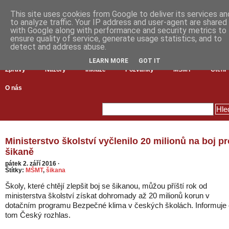
This site uses cookies from Google to deliver its services an
to analyze traffic. Your IP address and user-agent are shared
with Google along with performance and security metrics to
ensure quality of service, generate usage statistics, and to
detect and address abuse.
LEARN MORE
GOT IT
Zprávy
Názory
Inkluze
Pozvánky
MŠMT
Čtení
O nás
Ministerstvo školství vyčlenilo 20 milionů na boj pr
šikaně
pátek 2. září 2016
·
Štítky:
MŠMT
,
šikana
Školy, které chtějí zlepšit boj se šikanou, můžou příští rok od
ministerstva školství získat dohromady až 20 milionů korun v
dotačním programu Bezpečné klima v českých školách. Informuje 
tom Český rozhlas.