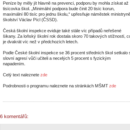
Peníze by měly jít hlavně na prevenci, podporu by mohla získat až
tisícovka škol. „Minimální podpora bude činit 20 tisíc korun,
maximální 80 tisíc pro jednu školu,“ upřesňuje náměstek ministryn
školství Václav Pícl (ČSSD).
Česká školní inspekce eviduje také stále víc případů neřešené
šikany. Za loňský školní rok dostala skoro 70 takových stížností, c
je dvakrát víc než v předchozích letech.
Podle České školní inspekce se 36 procent středních škol setkalo 
slovní agresí vůči učiteli a necelých 5 procent s fyzickým
napadením.
Celý text naleznete
zde
Podrobnosti o programu naleznete na stránkách MŠMT
zde
6 komentářů: