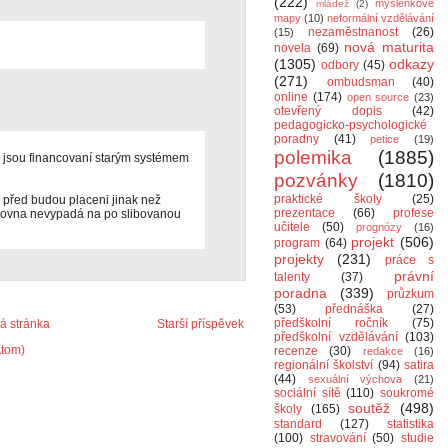
(222)
myšlenkové
mládež
(2)
mapy
(10)
neformální vzdělávání
nezaměstnanost
(26)
(15)
nová maturita
novela
(69)
(1305)
odkazy
odbory
(45)
(271)
ombudsman
(40)
online
(174)
open source
(23)
otevřený dopis
(42)
pedagogicko-psychologické
poradny
(41)
petice
(19)
polemika
(1885)
ím, jsou financovaní starým systémem
pozvánky
(1810)
praktické školy
(25)
i před budou placeni jinak než
prezentace
(66)
profese
 zrovna nevypadá na po slibovanou
učitele
(50)
prognózy
(16)
projekt
(506)
program
(64)
projekty
(231)
práce s
právní
talenty
(37)
poradna
(339)
průzkum
(53)
přednáška
(27)
předškolní ročník
(75)
 stránka
Starší příspěvek
předškolní vzdělávání
(103)
Atom)
recenze
(30)
redakce
(16)
regionální školství
(94)
satira
(44)
sexuální výchova
(21)
sociální sítě
(110)
soukromé
soutěž
(498)
školy
(165)
standard
(127)
statistika
(100)
stravování
(50)
studie