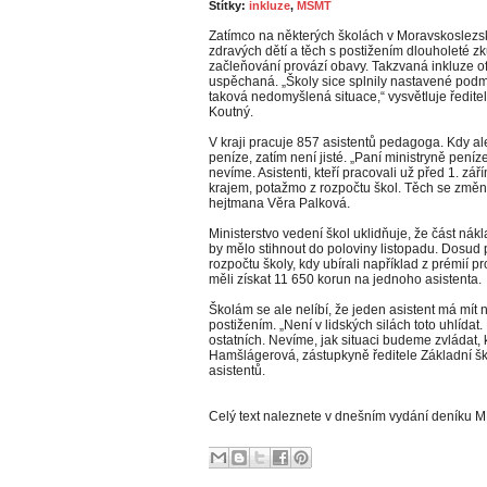
Štítky:
inkluze
,
MŠMT
Zatímco na některých školách v Moravskoslezs
zdravých dětí a těch s postižením dlouholeté z
začleňování provází obavy. Takzvaná inkluze ofic
uspěchaná. „Školy sice splnily nastavené podmí
taková nedomyšlená situace,“ vysvětluje ředite
Koutný.
V kraji pracuje 857 asistentů pedagoga. Kdy ale
peníze, zatím není jisté. „Paní ministryně peníze
nevíme. Asistenti, kteří pracovali už před 1. z
krajem, potažmo z rozpočtu škol. Těch se změny
hejtmana Věra Palková.
Ministerstvo vedení škol uklidňuje, že část ná
by mělo stihnout do poloviny listopadu. Dosud př
rozpočtu školy, kdy ubírali například z prémií p
měli získat 11 650 korun na jednoho asistenta.
Školám se ale nelíbí, že jeden asistent má mít na
postižením. „Není v lidských silách toto uhlídat.
ostatních. Nevíme, jak situaci budeme zvládat, k
Hamšlágerová, zástupkyně ředitele Základní šk
asistentů.
Celý text naleznete v dnešním vydání deníku 