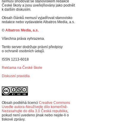
nemusí shodovat se stanoviskem redakce
České školy a jsou uveřejňovány jako podnět
k dalším diskusím.
Obsah článků nemusí vyjadřovat stanovisko
redakce nebo vydavatele Albatros Media, a.s.
©
Albatros Media, a.s.
Všechna práva vyhrazena.
Tento server dodržuje právní předpisy
o ochraně osobních údajů.
ISSN 1213-6018
Reklama na České škole
Diskusní pravidla
Obsah podléhá licenci
Creative Commons
Uveďte autora-Neužívejte dílo komerčně-
Nezasahujte do díla 3.0 Česká republika
,
p
okud není uvedeno jinak nebo nejde-li o
tiskové zprávy.