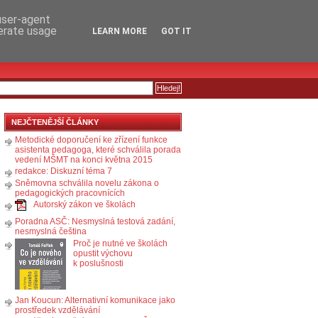
RSS
KOMENTÁŘE
 user-agent
nerate usage
LEARN MORE
GOT IT
NEJČTENĚJŠÍ ČLÁNKY
Metodické doporučení ke zřízení funkce
asistenta pedagoga, které schválila porada
vedení MŠMT na konci května 2015
redakce: Diskuzní téma 7
Sněmovna schválila novelu zákona o
pedagogických pracovnících
Autorský zákon ve školách
Poradna ASČ: Nesmyslná testová zadání,
nesmyslná čeština
Proč je nutné ve školách
opustit výchovu
k poslušnosti
Jan Koucun: Alternativní komunikace jako
prostředek vzdělávání