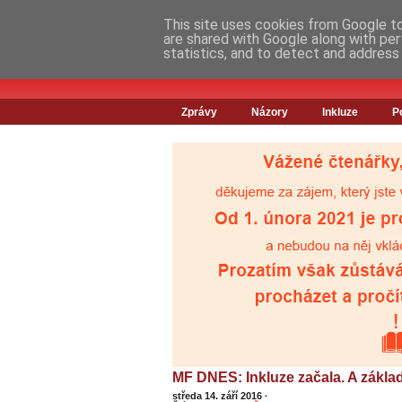
This site uses cookies from Google to 
are shared with Google along with per
statistics, and to detect and address
Zprávy
Názory
Inkluze
P
MF DNES: Inkluze začala. A základ
středa 14. září 2016
·