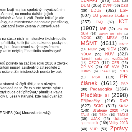
CERMAT
(578)
CLIL
(18)
DUM
(205)
DVPP
(59)
DZS
kém kraji mají se společným vyučováním
EDUin
(852)
ESF
(39)
kušenosti, na mnoha dalších jejich
(807)
EU peníze školám
iálně začala 1. září. Podle kritiků je ale
ICT
(257)
nky, ale ministerstvo neposlalo prostředky,
FAQ
(87)
l Základní školy Zelená v Ostravě Aleš
(1907)
IWB
(32)
Jak na
DUM
(16)
Jazyky pro děti
(1)
MOOC
(35)
MPSV
(61)
 na část z nich ministerstvo školství pošle
MŠMT
(4611)
 přislíbila, kolik jich ale nakonec poskytne,
NAEP
ářím, jsou financovaní starým systémem –
NIDV
(228)
NIDM
(58)
(14)
 zatím netýkají,“ nastínila náměstkyně
NÚV
(321)
NÚOV
(55)
Národní rada pro vzdělávání
OECD
(114)
OER
(25)
(16)
kladů pokrylo na začátku roku 2016 a zbytek
OP VK
(24)
OP VVV
(67)
itom museli asistenty platit ředitelé z
Ostatní
(6)
PIAAC
(8)
PIRLS
ro učitele. Z ministerských peněz by pak
PR
PISA
(119)
(13)
článek
(1612)
 starost až čtyři děti, a to s různým
PSP
 Nehledě na to, že to bude brzdit i výuku
Pedagogika
(1364)
(80)
dyž bude dětí přibývat,“ přiblížila Pavla
Přečtěte si
(2698)
oly U Lesa v Karviné, kde mají dvanáct
Přijímačky
(216)
RVP
(627)
SCIO
(317)
SKAV
(148)
Strategie 2020
(46)
MF DNES (Kraj Moravskoslezský)
TIMSS
TALIS
(19)
TEDx
(10)
(39)
UJAK
(25)
Učitelský
spomocník
(169)
Volby 2013
Zprávy
(40)
VÚP
(53)