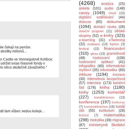
(4268)
analýza
(25)
anketa
(101)
audio
(148)
causy
(1049)
cloud
(22)
digitální vzdělávání
(44)
dokument
diskuse
(65)
(1094)
domácí výuka
(28)
dětské
dotační program
(21)
e-knihy
(323)
skupiny
(52)
e-learning
(31)
eTwinning
(32)
evaluace
(13)
fejeton
(3)
ále čekají na peníze.
financování
festival
(22)
desítky milionů...
(310)
gramotnosti
glosa
(13)
(48)
hodnocení
(108)
ian Castle ve Vonnegutově Kolíbce:
hodnocení aplikací
(41)
i udržet svoje hlasové fondy v
infografika
(40)
informatické
dlo něco skutečně závažného."
myšlení
(35)
informatika
(60)
inkluze
(1194)
inovace
(30)
internetová bezpečnost
(57)
interview
(173)
kariérní
kniha
(1180)
řád
(178)
knihy
(1253)
komentář
(227)
konektivismus
(13)
konference
(197)
konkursy
kulatý
(7)
konstruktivismus
(19)
stůl
(55)
kurikulum
(28)
stli tam vůbec vedou koleje...
matematika
licence
(7)
(298)
metodika
(39)
migrace
ministryně školství
(87)