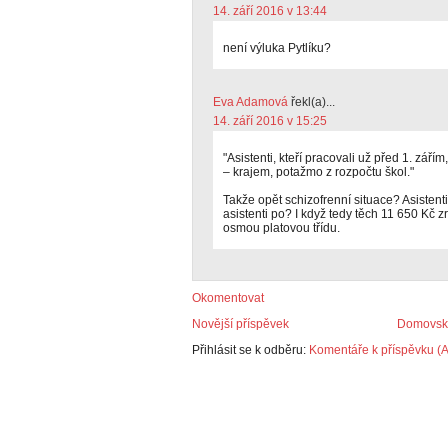
14. září 2016 v 13:44
není výluka Pytlíku?
Eva Adamová
řekl(a)...
14. září 2016 v 15:25
"Asistenti, kteří pracovali už před 1. zář
– krajem, potažmo z rozpočtu škol."
Takže opět schizofrenní situace? Asistent
asistenti po? I když tedy těch 11 650 Kč
osmou platovou třídu.
Okomentovat
Novější příspěvek
Domovská
Přihlásit se k odběru:
Komentáře k příspěvku (