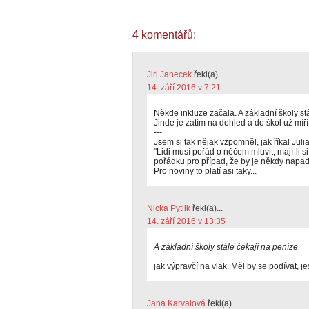
4 komentářů:
Jiri Janecek
řekl(a)...
14. září 2016 v 7:21
Někde inkluze začala. A základní školy st
Jinde je zatím na dohled a do škol už míří 
---
Jsem si tak nějak vzpomněl, jak říkal Jul
"Lidi musí pořád o něčem mluvit, mají-li s
pořádku pro případ, že by je někdy napa
Pro noviny to platí asi taky...
Nicka Pytlik
řekl(a)...
14. září 2016 v 13:35
A základní školy stále čekají na peníze
jak výpravčí na vlak. Měl by se podívat, je
Jana Karvaiová
řekl(a)...