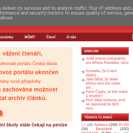
deliver its services and to analyze traffic. Your IP address and
formance and security metrics to ensure quality of service, ge
 abuse.
ozvánky
MŠMT
Čtení
O nás
DISKUSE
Ještě jednou polopaticky
pro Milana Randáka, Janu
...
Komárku, že ti není
stydno....
Jaké štěstí, že Velké
břicho není líný učitel,
ale...
Pane Čapku, je toto nutné
a vhodné?
Proč dělat výzkumy, proč
se zapojovat do těch
evro...
TÉMATA ČLÁNKŮ
ní školy stále čekají na peníze
Aplikace
(109)
BYOD
1:1
(22)
(34)
Bezplatně
(102)