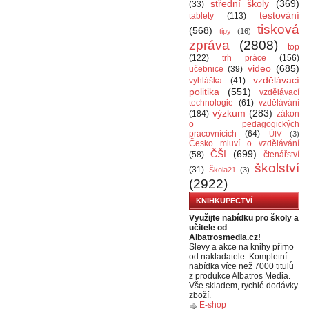
střední školy
(369)
(33)
testování
tablety
(113)
tisková
(568)
tipy
(16)
zpráva
(2808)
top
(122)
trh práce
(156)
video
(685)
učebnice
(39)
vzdělávací
vyhláška
(41)
politika
(551)
vzdělávací
technologie
(61)
vzdělávání
výzkum
(283)
(184)
zákon
o pedagogických
pracovnících
(64)
ÚIV
(3)
Česko mluví o vzdělávání
ČŠI
(699)
(58)
čtenářství
školství
(31)
Škola21
(3)
(2922)
KNIHKUPECTVÍ
Využijte nabídku pro školy a
učitele od
Albatrosmedia.cz!
Slevy a akce na knihy přímo
od nakladatele. Kompletní
nabídka více než 7000 titulů
z produkce Albatros Media.
Vše skladem, rychlé dodávky
zboží.
E-shop