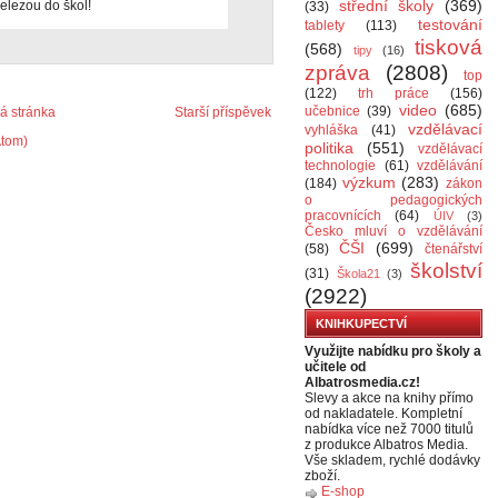
střední školy
(369)
elezou do škol!
(33)
testování
tablety
(113)
tisková
(568)
tipy
(16)
zpráva
(2808)
top
(122)
trh práce
(156)
video
(685)
učebnice
(39)
 stránka
Starší příspěvek
vzdělávací
vyhláška
(41)
Atom)
politika
(551)
vzdělávací
technologie
(61)
vzdělávání
výzkum
(283)
(184)
zákon
o pedagogických
pracovnících
(64)
ÚIV
(3)
Česko mluví o vzdělávání
ČŠI
(699)
(58)
čtenářství
školství
(31)
Škola21
(3)
(2922)
KNIHKUPECTVÍ
Využijte nabídku pro školy a
učitele od
Albatrosmedia.cz!
Slevy a akce na knihy přímo
od nakladatele. Kompletní
nabídka více než 7000 titulů
z produkce Albatros Media.
Vše skladem, rychlé dodávky
zboží.
E-shop