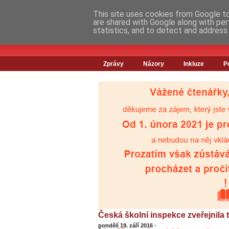
This site uses cookies from Google to 
are shared with Google along with per
statistics, and to detect and address
Zprávy
Názory
Inkluze
P
Česká školní inspekce zveřejnila
pondělí 19. září 2016
·