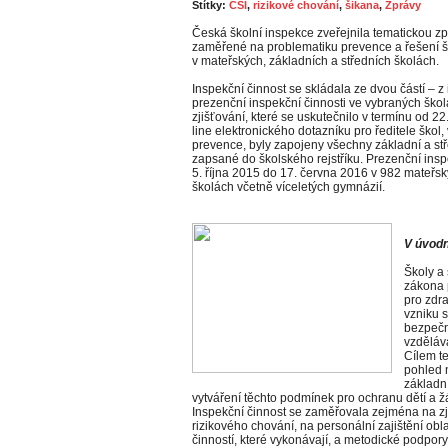
Štítky:
ČŠI
,
rizikové chování
,
šikana
,
Zprávy
Česká školní inspekce zveřejnila tematickou zp
zaměřené na problematiku prevence a řešení ši
v mateřských, základních a středních školách.
Inspekční činnost se skládala ze dvou částí – z
prezenční inspekční činnosti ve vybraných ško
zjišťování, které se uskutečnilo v termínu od 
line elektronického dotazníku pro ředitele škol
prevence, byly zapojeny všechny základní a stř
zapsané do školského rejstříku. Prezenční insp
5. října 2015 do 17. června 2016 v 982 mateřsk
školách včetně víceletých gymnázií.
V úvodn
Školy a
zákona 
pro zdra
vzniku s
bezpečno
vzdělává
Cílem te
pohled 
základn
vytváření těchto podmínek pro ochranu dětí a ž
Inspekční činnost se zaměřovala zejména na zj
rizikového chování, na personální zajištění obl
činností, které vykonávají, a metodické podpory