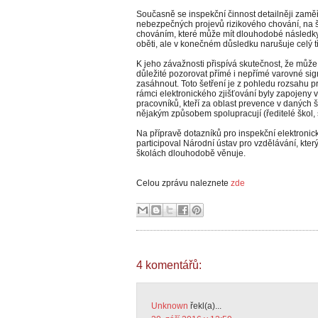
Současně se inspekční činnost detailněji zaměř
nebezpečných projevů rizikového chování, na 
chováním, které může mít dlouhodobé následky
oběti, ale v konečném důsledku narušuje celý tří
K jeho závažnosti přispívá skutečnost, že může 
důležité pozorovat přímé i nepřímé varovné s
zasáhnout. Toto šetření je z pohledu rozsahu p
rámci elektronického zjišťování byly zapojeny 
pracovníků, kteří za oblast prevence v daných š
nějakým způsobem spolupracují (ředitelé škol, 
Na přípravě dotazníků pro inspekční elektron
participoval Národní ústav pro vzdělávání, kte
školách dlouhodobě věnuje.
Celou zprávu naleznete
zde
4 komentářů:
Unknown
řekl(a)...