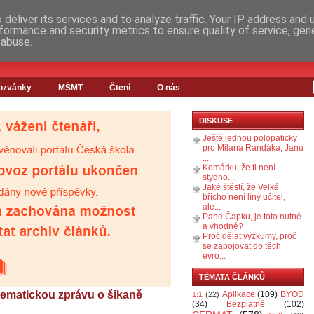
deliver its services and to analyze traffic. Your IP address and
formance and security metrics to ensure quality of service, ge
 abuse.
ozvánky
MŠMT
Čtení
O nás
DISKUSE
Ještě jednou polopaticky
pro Milana Randáka, Janu
...
Komárku, že ti není
stydno....
Jaké štěstí, že Velké
břicho není líný učitel,
ale...
Pane Čapku, je toto nutné
a vhodné?
Proč dělat výzkumy, proč
se zapojovat do těch
evro...
TÉMATA ČLÁNKŮ
 tematickou zprávu o šikaně
Aplikace
(109)
BYOD
1:1
(22)
(34)
Bezplatně
(102)