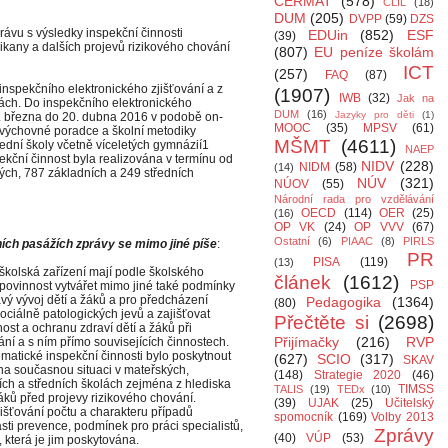
CERMAT
(578)
CLIL
(18)
DUM
(205)
DVPP
(59)
DZS
rávu s výsledky inspekční činnosti
EDUin
(852)
ESF
(39)
kany a dalších projevů rizikového chování
(807)
EU peníze školám
ICT
(257)
FAQ
(87)
 inspekčního elektronického zjišťování a z
(1907)
IWB
(32)
Jak na
lách. Do inspekčního elektronického
DUM
(16)
Jazyky pro děti
(1)
22. března do 20. dubna 2016 v podobě on-
MOOC
(35)
MPSV
(61)
, výchovné poradce a školní metodiky
MŠMT
(4611)
ední školy včetně víceletých gymnázií1
NAEP
ekční činnost byla realizována v termínu od
NIDV
(228)
NIDM
(58)
(14)
ých, 787 základních a 249 středních
NÚV
(321)
NÚOV
(55)
Národní rada pro vzdělávání
OECD
(114)
OER
(25)
(16)
OP VK
(24)
OP VVV
(67)
Ostatní
(6)
PIAAC
(8)
PIRLS
ích pasážích zprávy se mimo jiné píše
:
PR
PISA
(119)
(13)
 školská zařízení mají podle školského
článek
(1612)
PSP
povinnost vytvářet mimo jiné také podmínky
vý vývoj dětí a žáků a pro předcházení
Pedagogika
(1364)
(80)
ociálně patologických jevů a zajišťovat
Přečtěte si
(2698)
st a ochranu zdraví dětí a žáků při
Přijímačky
(216)
RVP
ní a s ním přímo souvisejících činnostech.
matické inspekční činnosti bylo poskytnout
(627)
SCIO
(317)
SKAV
na současnou situaci v mateřských,
(148)
Strategie 2020
(46)
ích a středních školách zejména z hlediska
TIMSS
TALIS
(19)
TEDx
(10)
áků před projevy rizikového chování.
(39)
UJAK
(25)
Učitelský
išťování počtu a charakteru případů
spomocník
(169)
Volby 2013
asti prevence, podmínek pro práci specialistů,
Zprávy
(40)
VÚP
(53)
, která je jim poskytována.