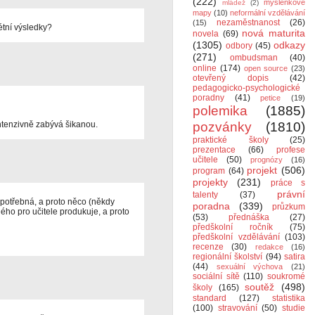
(222)
myšlenkové
mládež
(2)
mapy
(10)
neformální vzdělávání
nezaměstnanost
(26)
(15)
étní výsledky?
nová maturita
novela
(69)
(1305)
odkazy
odbory
(45)
(271)
ombudsman
(40)
online
(174)
open source
(23)
otevřený dopis
(42)
pedagogicko-psychologické
poradny
(41)
petice
(19)
polemika
(1885)
ntenzivně zabývá šikanou.
pozvánky
(1810)
praktické školy
(25)
prezentace
(66)
profese
učitele
(50)
prognózy
(16)
projekt
(506)
program
(64)
projekty
(231)
práce s
právní
talenty
(37)
 potřebná, a proto něco (někdy
poradna
(339)
průzkum
ného pro učitele produkuje, a proto
(53)
přednáška
(27)
předškolní ročník
(75)
předškolní vzdělávání
(103)
recenze
(30)
redakce
(16)
regionální školství
(94)
satira
(44)
sexuální výchova
(21)
sociální sítě
(110)
soukromé
soutěž
(498)
školy
(165)
standard
(127)
statistika
(100)
stravování
(50)
studie