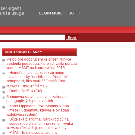
RSS
KOMENTÁŘE
 user-agent
nerate usage
LEARN MORE
GOT IT
NEJČTENĚJŠÍ ČLÁNKY
Metodické doporučení ke zřízení funkce
asistenta pedagoga, které schválila porada
vedení MŠMT na konci května 2015
Hejného matematika rozvíjí nejen
matematický úsudek, ale i čtenářské
schopnosti, říká matikář Tomáš Otisk
redakce: Diskuzní téma 7
Ondřej Šteffl: 4+3=8
Sněmovna schválila novelu zákona o
pedagogických pracovnících
Karel Lippmann: Pozitivismus a jeho
meze (K dogmatu, kterým je ovládán
vzdělávací systém)
Učitelská platforma: Nárok rodičů na
souběžnou distanční i prezenční výuku
ve všech školách je nerealizovatelný
MŠMT: Toto nejsou prázdniny: