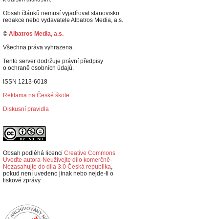
Obsah článků nemusí vyjadřovat stanovisko
redakce nebo vydavatele Albatros Media, a.s.
©
Albatros Media, a.s.
Všechna práva vyhrazena.
Tento server dodržuje právní předpisy
o ochraně osobních údajů.
ISSN 1213-6018
Reklama na České škole
Diskusní pravidla
Obsah podléhá licenci
Creative Commons
Uveďte autora-Neužívejte dílo komerčně-
Nezasahujte do díla 3.0 Česká republika
,
p
okud není uvedeno jinak nebo nejde-li o
tiskové zprávy.