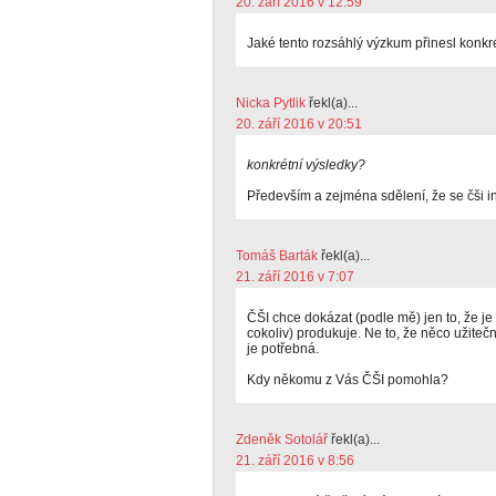
20. září 2016 v 12:59
Jaké tento rozsáhlý výzkum přinesl konkr
Nicka Pytlik
řekl(a)...
20. září 2016 v 20:51
konkrétní výsledky?
Především a zejména sdělení, že se čši i
Tomáš Barták
řekl(a)...
21. září 2016 v 7:07
ČŠI chce dokázat (podle mě) jen to, že je
cokoliv) produkuje. Ne to, že něco užiteč
je potřebná.
Kdy někomu z Vás ČŠI pomohla?
Zdeněk Sotolář
řekl(a)...
21. září 2016 v 8:56