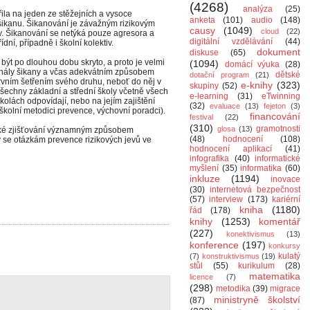
(4268)
analýza
(25)
ila na jeden ze stěžejních a vysoce
anketa
(101)
audio
(148)
šikanu. Šikanování je závažným rizikovým
causy
(1049)
cloud
(22)
. Šikanování se netýká pouze agresora a
digitální vzdělávání
(44)
dní, případně i školní kolektiv.
dokument
diskuse
(65)
být po dlouhou dobu skryto, a proto je velmi
(1094)
domácí výuka
(28)
ignály šikany a včas adekvátním způsobem
dětské
dotační program
(21)
rvním šetřením svého druhu, neboť do něj v
e-knihy
(323)
skupiny
(52)
všechny základní a střední školy včetně všech
e-learning
(31)
eTwinning
kolách odpovídají, nebo na jejím zajištění
(32)
evaluace
(13)
fejeton
(3)
školní metodici prevence, výchovní poradci).
financování
festival
(22)
(310)
gramotnosti
glosa
(13)
ické zjišťování významným způsobem
(48)
hodnocení
(108)
rý se otázkám prevence rizikových jevů ve
hodnocení aplikací
(41)
infografika
(40)
informatické
myšlení
(35)
informatika
(60)
inkluze
(1194)
inovace
(30)
internetová bezpečnost
(57)
interview
(173)
kariérní
kniha
(1180)
řád
(178)
knihy
(1253)
komentář
(227)
konektivismus
(13)
konference
(197)
konkursy
kulatý
(7)
konstruktivismus
(19)
stůl
(55)
kurikulum
(28)
matematika
licence
(7)
(298)
metodika
(39)
migrace
ministryně školství
(87)