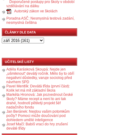
Doporučené postupy pro školy v období
vzdělávání na dálku
Autorský zákon ve školách
Poradna ASČ: Nesmyslná testová zadání,
nesmyslná čeština
ČLÁNKY DLE DATA
UČITELSKÉ LISTY
Adéla Karásková Skoupá: Nejde jen
„ušmiknout“ devátý ročník. Mělo by to obří
negativní důsledky, varuje sociolog před
návrhem SPD
Pavel Mentlík: Devátá třída (první část):
Kolik let má mít základní škola
Markéta Hronová: Jak pozvednout české
školy? Máme recept a není to ani tak
drahé, hodnotí pětiletý projekt šéf
nadačního fondu
Jan Beránek: Nejdou vašim potomkům
počty? Pomoci může doučování pod
dohledem umělé inteligence
Josef Mačí: Babiš vrací do hry zrušení
deváté třídy