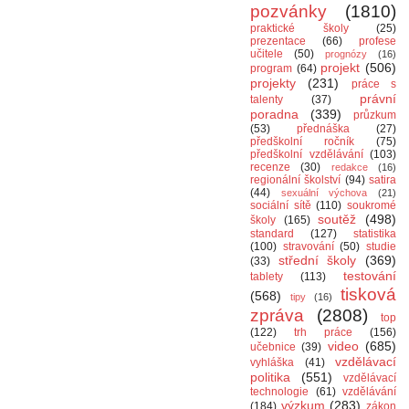
pozvánky
(1810)
praktické školy
(25)
prezentace
(66)
profese
učitele
(50)
prognózy
(16)
projekt
(506)
program
(64)
projekty
(231)
práce s
právní
talenty
(37)
poradna
(339)
průzkum
(53)
přednáška
(27)
předškolní ročník
(75)
předškolní vzdělávání
(103)
recenze
(30)
redakce
(16)
regionální školství
(94)
satira
(44)
sexuální výchova
(21)
sociální sítě
(110)
soukromé
soutěž
(498)
školy
(165)
standard
(127)
statistika
(100)
stravování
(50)
studie
střední školy
(369)
(33)
testování
tablety
(113)
tisková
(568)
tipy
(16)
zpráva
(2808)
top
(122)
trh práce
(156)
video
(685)
učebnice
(39)
vzdělávací
vyhláška
(41)
politika
(551)
vzdělávací
technologie
(61)
vzdělávání
výzkum
(283)
(184)
zákon