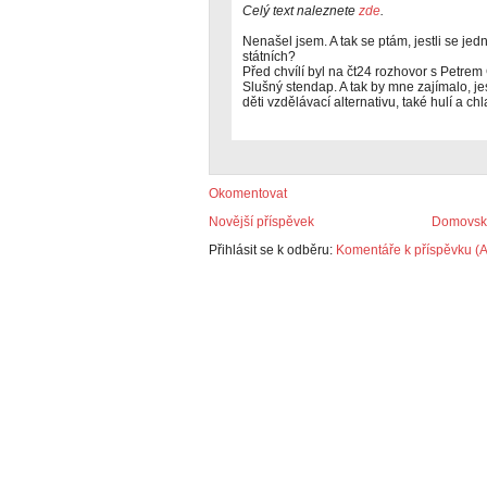
Celý text naleznete
zde
.
Nenašel jsem. A tak se ptám, jestli se jed
státních?
Před chvílí byl na čt24 rozhovor s Petr
Slušný stendap. A tak by mne zajímalo, jest
děti vzdělávací alternativu, také hulí a chla
Okomentovat
Novější příspěvek
Domovská
Přihlásit se k odběru:
Komentáře k příspěvku (