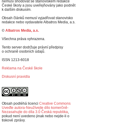
nemusí shodovat se stanoviskem redakce
České školy a jsou uveřejňovány jako podnět
k dalším diskusím.
Obsah článků nemusí vyjadřovat stanovisko
redakce nebo vydavatele Albatros Media, a.s.
©
Albatros Media, a.s.
Všechna práva vyhrazena.
Tento server dodržuje právní předpisy
o ochraně osobních údajů.
ISSN 1213-6018
Reklama na České škole
Diskusní pravidla
Obsah podléhá licenci
Creative Commons
Uveďte autora-Neužívejte dílo komerčně-
Nezasahujte do díla 3.0 Česká republika
,
p
okud není uvedeno jinak nebo nejde-li o
tiskové zprávy.