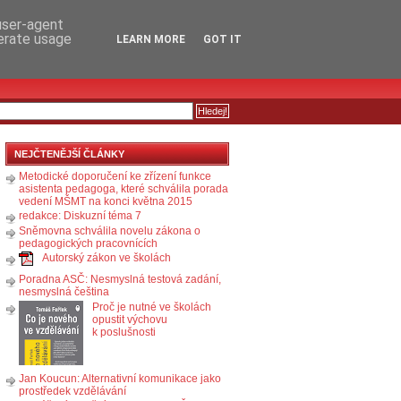
RSS
KOMENTÁŘE
 user-agent
nerate usage
LEARN MORE
GOT IT
NEJČTENĚJŠÍ ČLÁNKY
Metodické doporučení ke zřízení funkce
asistenta pedagoga, které schválila porada
vedení MŠMT na konci května 2015
redakce: Diskuzní téma 7
Sněmovna schválila novelu zákona o
pedagogických pracovnících
Autorský zákon ve školách
Poradna ASČ: Nesmyslná testová zadání,
nesmyslná čeština
Proč je nutné ve školách
opustit výchovu
k poslušnosti
Jan Koucun: Alternativní komunikace jako
prostředek vzdělávání