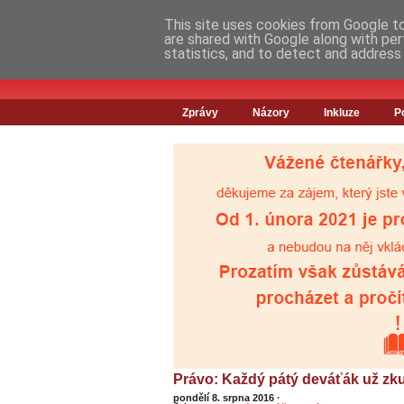
This site uses cookies from Google to 
are shared with Google along with per
statistics, and to detect and address
Zprávy
Názory
Inkluze
P
Právo: Každý pátý deváťák už zk
pondělí 8. srpna 2016
·