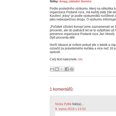
Štítky:
drogy
,
základní školství
Podle posledního výzkumu, který na několika b
organizace Podané ruce, má každý pátý žák dev
Kouření „trávy“ je podle výzkumníků rozšířené 
jako nebezpečnou drogu. O výzkumu informuje
„Počátek užívání konopí jsme zaznamenali ve 1
procento, ale do patnácti let se to vyšplhalo a
prevence organizace Podané ruce Jan Veselý. 
čtyři procenta dětí.
Horší situace je ovšem pokud jde o tabák a ci
označit za pravidelného kuřáka a více než 16 
opilostí.
Celý text naleznete
zde
.
1 komentářů:
Nicka Pytlik
řekl(a)...
9. srpna 2016 v 13:53