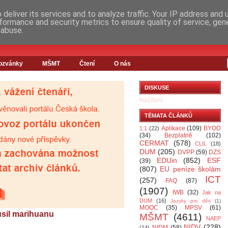
deliver its services and to analyze traffic. Your IP address and
formance and security metrics to ensure quality of service, ge
 abuse.
ozvánky
MŠMT
Čtení
O nás
DISKUSE
Načítání
TÉMATA ČLÁNKŮ
Aplikace
(109)
BYOD
1:1
(22)
(34)
Bezplatně
(102)
CERMAT
(578)
CLIL
(18)
DUM
(205)
DVPP
(59)
DZS
EDUin
(852)
ESF
(39)
(807)
EU peníze školám
ICT
(257)
FAQ
(87)
(1907)
IWB
(32)
Jak na
DUM
(16)
Jazyky pro děti
(1)
MOOC
(35)
MPSV
(61)
usil marihuanu
MŠMT
(4611)
NAEP
NIDV
(228)
NIDM
(58)
(14)