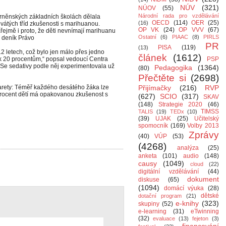
NÚV
(321)
NÚOV
(55)
Národní rada pro vzdělávání
rněnských základních školách dělala
OECD
(114)
OER
(25)
(16)
átých tříd zkušenosti s marihuanou.
OP VK
(24)
OP VVV
(67)
zřejmě i proto, že děti nevnímají marihuanu
Ostatní
(6)
PIAAC
(8)
PIRLS
 deník Právo
PR
PISA
(119)
(13)
2 letech, což bylo jen málo přes jedno
článek
(1612)
ž k 20 procentům,“ popsal vedoucí Centra
PSP
Se sedativy podle něj experimentovala už
Pedagogika
(1364)
(80)
Přečtěte si
(2698)
garety: Téměř každého desátého žáka lze
Přijímačky
(216)
RVP
procent dětí má opakovanou zkušenost s
(627)
SCIO
(317)
SKAV
(148)
Strategie 2020
(46)
TIMSS
TALIS
(19)
TEDx
(10)
(39)
UJAK
(25)
Učitelský
spomocník
(169)
Volby 2013
Zprávy
(40)
VÚP
(53)
(4268)
analýza
(25)
anketa
(101)
audio
(148)
causy
(1049)
cloud
(22)
digitální vzdělávání
(44)
dokument
diskuse
(65)
(1094)
domácí výuka
(28)
dětské
dotační program
(21)
e-knihy
(323)
skupiny
(52)
e-learning
(31)
eTwinning
(32)
evaluace
(13)
fejeton
(3)