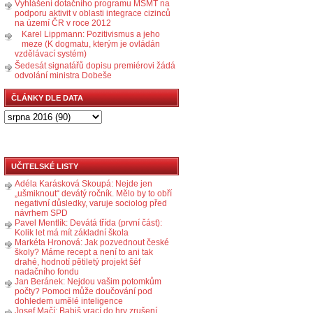
Vyhlášení dotačního programu MŠMT na
podporu aktivit v oblasti integrace cizinců
na území ČR v roce 2012
Karel Lippmann: Pozitivismus a jeho
meze (K dogmatu, kterým je ovládán
vzdělávací systém)
Šedesát signatářů dopisu premiérovi žádá
odvolání ministra Dobeše
ČLÁNKY DLE DATA
UČITELSKÉ LISTY
Adéla Karásková Skoupá: Nejde jen
„ušmiknout“ devátý ročník. Mělo by to obří
negativní důsledky, varuje sociolog před
návrhem SPD
Pavel Mentlík: Devátá třída (první část):
Kolik let má mít základní škola
Markéta Hronová: Jak pozvednout české
školy? Máme recept a není to ani tak
drahé, hodnotí pětiletý projekt šéf
nadačního fondu
Jan Beránek: Nejdou vašim potomkům
počty? Pomoci může doučování pod
dohledem umělé inteligence
Josef Mačí: Babiš vrací do hry zrušení