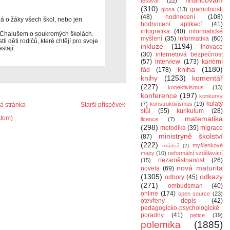
financování
festival
(22)
(310)
gramotnosti
glosa
(13)
(48)
hodnocení
(108)
ná o žáky všech škol, nebo jen
hodnocení aplikací
(41)
infografika
(40)
informatické
em Chalušem o soukromých školách.
myšlení
(35)
informatika
(60)
li děti rodičů, které chtějí pro svoje
inkluze
(1194)
inovace
stají.
(30)
internetová bezpečnost
(57)
interview
(173)
kariérní
kniha
(1180)
řád
(178)
knihy
(1253)
komentář
(227)
konektivismus
(13)
konference
(197)
konkursy
kulatý
(7)
konstruktivismus
(19)
 stránka
Starší příspěvek
stůl
(55)
kurikulum
(28)
Atom)
matematika
licence
(7)
(298)
metodika
(39)
migrace
ministryně školství
(87)
(222)
myšlenkové
mládež
(2)
mapy
(10)
neformální vzdělávání
nezaměstnanost
(26)
(15)
nová maturita
novela
(69)
(1305)
odkazy
odbory
(45)
(271)
ombudsman
(40)
online
(174)
open source
(23)
otevřený dopis
(42)
pedagogicko-psychologické
poradny
(41)
petice
(19)
polemika
(1885)