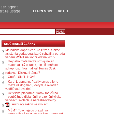
RSS
KOMENTÁŘE
 user-agent
nerate usage
LEARN MORE
GOT IT
NEJČTENĚJŠÍ ČLÁNKY
Metodické doporučení ke zřízení funkce
asistenta pedagoga, které schválila porada
vedení MŠMT na konci května 2015
Hejného matematika rozvíjí nejen
matematický úsudek, ale i čtenářské
schopnosti, říká matikář Tomáš Otisk
redakce: Diskuzní téma 7
Ondřej Šteffl: 4+3=8
Karel Lippmann: Pozitivismus a jeho
meze (K dogmatu, kterým je ovládán
vzdělávací systém)
Učitelská platforma: Nárok rodičů na
souběžnou distanční i prezenční výuku
ve všech školách je nerealizovatelný
Autorský zákon ve školách
MŠMT: Toto nejsou prázdniny:
Doporučené postupy pro školy v období