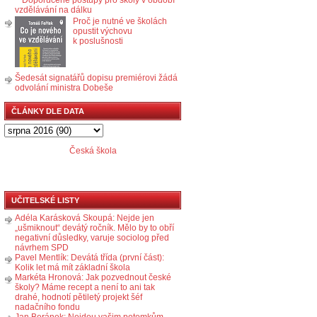
vzdělávání na dálku
Proč je nutné ve školách
opustit výchovu
k poslušnosti
Šedesát signatářů dopisu premiérovi žádá
odvolání ministra Dobeše
ČLÁNKY DLE DATA
Česká škola
UČITELSKÉ LISTY
Adéla Karásková Skoupá: Nejde jen
„ušmiknout“ devátý ročník. Mělo by to obří
negativní důsledky, varuje sociolog před
návrhem SPD
Pavel Mentlík: Devátá třída (první část):
Kolik let má mít základní škola
Markéta Hronová: Jak pozvednout české
školy? Máme recept a není to ani tak
drahé, hodnotí pětiletý projekt šéf
nadačního fondu
Jan Beránek: Nejdou vašim potomkům