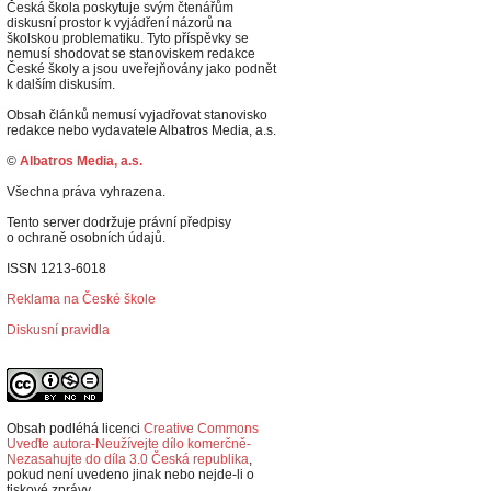
Česká škola poskytuje svým čtenářům
diskusní prostor k vyjádření názorů na
školskou problematiku. Tyto příspěvky se
nemusí shodovat se stanoviskem redakce
České školy a jsou uveřejňovány jako podnět
k dalším diskusím.
Obsah článků nemusí vyjadřovat stanovisko
redakce nebo vydavatele Albatros Media, a.s.
©
Albatros Media, a.s.
Všechna práva vyhrazena.
Tento server dodržuje právní předpisy
o ochraně osobních údajů.
ISSN 1213-6018
Reklama na České škole
Diskusní pravidla
Obsah podléhá licenci
Creative Commons
Uveďte autora-Neužívejte dílo komerčně-
Nezasahujte do díla 3.0 Česká republika
,
p
okud není uvedeno jinak nebo nejde-li o
tiskové zprávy.