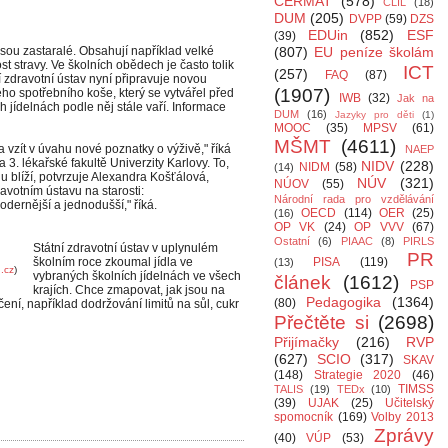
CERMAT
(578)
CLIL
(18)
DUM
(205)
DVPP
(59)
DZS
EDUin
(852)
ESF
(39)
sou zastaralé. Obsahují například velké
(807)
EU peníze školám
st stravy. Ve školních obědech je často tolik
ICT
(257)
FAQ
(87)
ní zdravotní ústav nyní připravuje novou
(1907)
ho spotřebního koše, který se vytvářel před
IWB
(32)
Jak na
h jídelnách podle něj stále vaří. Informace
DUM
(16)
Jazyky pro děti
(1)
MOOC
(35)
MPSV
(61)
MŠMT
(4611)
a vzít v úvahu nové poznatky o výživě," říká
NAEP
3. lékařské fakultě Univerzity Karlovy. To,
NIDV
(228)
NIDM
(58)
(14)
 blíží, potvrzuje Alexandra Košťálová,
NÚV
(321)
NÚOV
(55)
avotním ústavu na starosti:
Národní rada pro vzdělávání
dernější a jednodušší," říká.
OECD
(114)
OER
(25)
(16)
OP VK
(24)
OP VVV
(67)
Ostatní
(6)
PIAAC
(8)
PIRLS
Státní zdravotní ústav v uplynulém
PR
školním roce zkoumal jídla ve
PISA
(119)
(13)
.cz
)
vybraných školních jídelnách ve všech
článek
(1612)
PSP
krajích. Chce zmapovat, jak jsou na
Pedagogika
(1364)
(80)
ní, například dodržování limitů na sůl, cukr
Přečtěte si
(2698)
Přijímačky
(216)
RVP
(627)
SCIO
(317)
SKAV
(148)
Strategie 2020
(46)
TIMSS
TALIS
(19)
TEDx
(10)
(39)
UJAK
(25)
Učitelský
spomocník
(169)
Volby 2013
Zprávy
(40)
VÚP
(53)