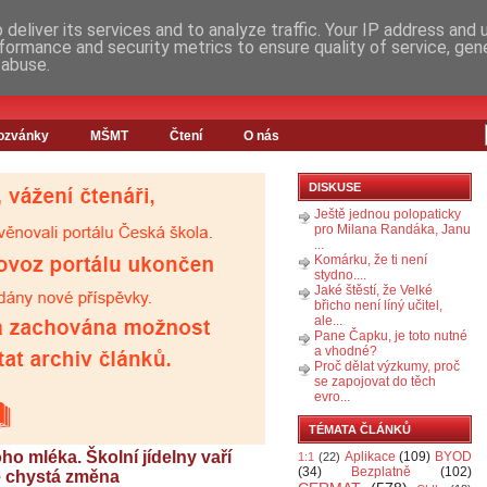
deliver its services and to analyze traffic. Your IP address and
formance and security metrics to ensure quality of service, ge
 abuse.
ozvánky
MŠMT
Čtení
O nás
DISKUSE
Ještě jednou polopaticky
pro Milana Randáka, Janu
...
Komárku, že ti není
stydno....
Jaké štěstí, že Velké
břicho není líný učitel,
ale...
Pane Čapku, je toto nutné
a vhodné?
Proč dělat výzkumy, proč
se zapojovat do těch
evro...
TÉMATA ČLÁNKŮ
ho mléka. Školní jídelny vaří
Aplikace
(109)
BYOD
1:1
(22)
(34)
Bezplatně
(102)
se chystá změna