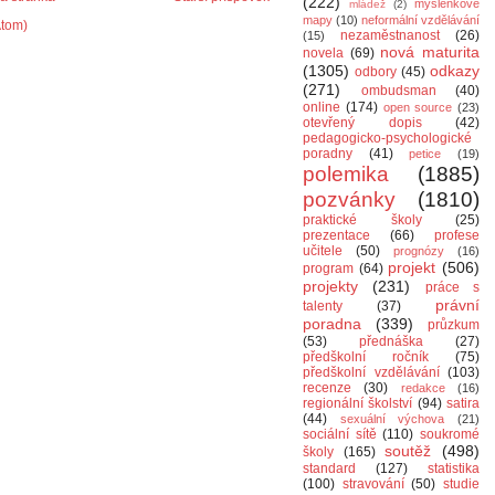
(222)
myšlenkové
mládež
(2)
mapy
(10)
neformální vzdělávání
Atom)
nezaměstnanost
(26)
(15)
nová maturita
novela
(69)
(1305)
odkazy
odbory
(45)
(271)
ombudsman
(40)
online
(174)
open source
(23)
otevřený dopis
(42)
pedagogicko-psychologické
poradny
(41)
petice
(19)
polemika
(1885)
pozvánky
(1810)
praktické školy
(25)
prezentace
(66)
profese
učitele
(50)
prognózy
(16)
projekt
(506)
program
(64)
projekty
(231)
práce s
právní
talenty
(37)
poradna
(339)
průzkum
(53)
přednáška
(27)
předškolní ročník
(75)
předškolní vzdělávání
(103)
recenze
(30)
redakce
(16)
regionální školství
(94)
satira
(44)
sexuální výchova
(21)
sociální sítě
(110)
soukromé
soutěž
(498)
školy
(165)
standard
(127)
statistika
(100)
stravování
(50)
studie