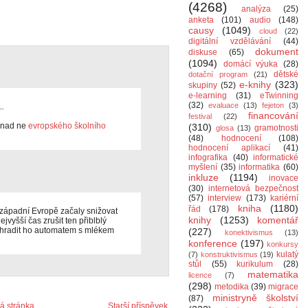
(4268)
analýza
(25)
anketa
(101)
audio
(148)
causy
(1049)
cloud
(22)
digitální vzdělávání
(44)
dokument
diskuse
(65)
(1094)
domácí výuka
(28)
dětské
dotační program
(21)
e-knihy
(323)
skupiny
(52)
e-learning
(31)
eTwinning
(32)
evaluace
(13)
fejeton
(3)
..
financování
festival
(22)
 Snad ne
evropského školního
(310)
gramotnosti
glosa
(13)
(48)
hodnocení
(108)
hodnocení aplikací
(41)
infografika
(40)
informatické
myšlení
(35)
informatika
(60)
inkluze
(1194)
inovace
(30)
internetová bezpečnost
(57)
interview
(173)
kariérní
kniha
(1180)
řád
(178)
v západní Evropě začaly snižovat
knihy
(1253)
komentář
vyšší čas zrušit ten přiblblý
ahradit ho automatem s mlékem
(227)
konektivismus
(13)
konference
(197)
konkursy
kulatý
(7)
konstruktivismus
(19)
stůl
(55)
kurikulum
(28)
matematika
licence
(7)
(298)
metodika
(39)
migrace
ministryně školství
(87)
 stránka
Starší příspěvek