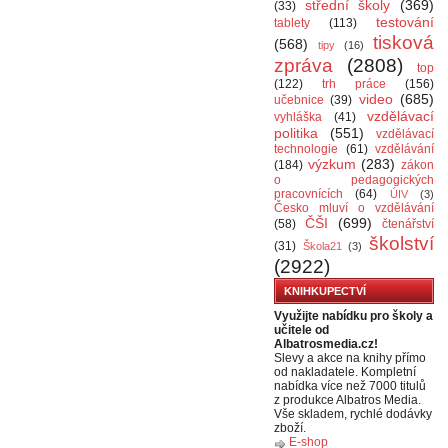
střední školy
(369)
(33)
testování
tablety
(113)
tisková
(568)
tipy
(16)
zpráva
(2808)
top
(122)
trh práce
(156)
video
(685)
učebnice
(39)
vzdělávací
vyhláška
(41)
politika
(551)
vzdělávací
technologie
(61)
vzdělávání
výzkum
(283)
(184)
zákon
o pedagogických
pracovnících
(64)
ÚIV
(3)
Česko mluví o vzdělávání
ČŠI
(699)
(58)
čtenářství
školství
(31)
Škola21
(3)
(2922)
KNIHKUPECTVÍ
Využijte nabídku pro školy a
učitele od
Albatrosmedia.cz!
Slevy a akce na knihy přímo
od nakladatele. Kompletní
nabídka více než 7000 titulů
z produkce Albatros Media.
Vše skladem, rychlé dodávky
zboží.
E-shop