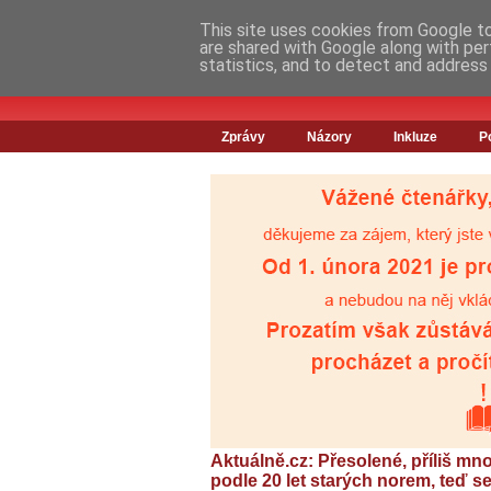
This site uses cookies from Google to 
are shared with Google along with per
statistics, and to detect and address
Zprávy
Názory
Inkluze
P
Aktuálně.cz: Přesolené, příliš mno
podle 20 let starých norem, teď 