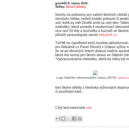
pondělí 8. srpna 2016
·
Štítky:
školní jídelny
Normy na potraviny pro vaření školních obědů j
množství mléka, neřeší kvalitu potravin či pestro
soli, kolik by měl člověk sníst za celý den. Stát
metodiku, která povede k modernizaci takzvané
více než 20 lety a kuchařky a kuchaři ve školníc
přináší zpravodajský server
Aktuálně.cz
.
"Určitě ho (spotřební koš) musíme aktualizovat 
pro Aktuálně.cz Pavel Dlouhý z Ústavu výživy na 
že se po dlouhých letech diskusí změna opravdu
která má normy pro školní stravu ve Státním zdr
"Vypracováváme metodiku, která by měla být mo
Logo Státního zdravotnického ústavu (FOTO:
www.szu
tom školní obědy z hlediska výživových doporuče
či používání tuků.
Celý text naleznete
zde
.