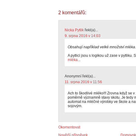
2 komentářů:
Nicka Pytlik
řekl(a)...
9. srpna 2016 v 14:03
Obsahují například velké množství mléka.
A pytlici jsou s logikou už zase v pytliku.
mléka
...
Anonymní řekl(a)...
11. srpna 2016 v 11:56
Ach to škodlivé mléko!!! Zrovna když se 
poměrně významně stavy skotu. Je tedy nej
automat na mléčné výrobky ve škole a n
sojovým.
Okomentovat
Novější příspěvek
Domovská