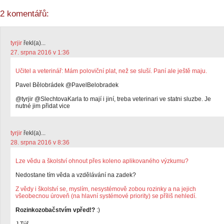
2 komentářů:
tyrjir
řekl(a)...
27. srpna 2016 v 1:36
Učitel a veterinář: Mám poloviční plat, než se sluší. Paní ale ještě maju.
Pavel Bělobrádek‏ @PavelBelobradek
@tyrjir @SlechtovaKarla to mají i jiní, treba veterinari ve statni sluzbe. Je
nutné jim přidat vice
tyrjir
řekl(a)...
28. srpna 2016 v 8:36
Lze vědu a školství ohnout přes koleno aplikovaného výzkumu?
Nedostane tím věda a vzdělávání na zadek?
Z vědy i školství se, myslím, nesystémově zobou rozinky a na jejich
všeobecnou úroveň (na hlavní systémové priority) se příliš nehledí.
Rozinkozobačstvím vpřed!?
:)