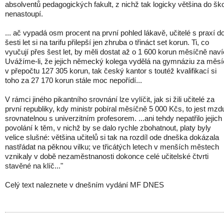
absolventů pedagogických fakult, z nichž tak logicky většina do ško
nenastoupí.
... ač vypadá osm procent na první pohled lákavě, učitelé s praxí d
šesti let si na tarifu přilepší jen zhruba o třináct set korun. Ti, co
vyučují přes šest let, by měli dostat až o 1 600 korun měsíčně naví
Uvážíme-li, že jejich německý kolega vydělá na gymnáziu za měsí
v přepočtu 127 305 korun, tak český kantor s toutéž kvalifikací si
toho za 27 170 korun stále moc nepořídí...
V rámci jiného pikantního srovnání lze vylíčit, jak si žili učitelé za
první republiky, kdy ministr pobíral měsíčně 5 000 Kčs, to jest mzd
srovnatelnou s univerzitním profesorem. ...ani tehdy nepatřilo jejich
povolání k těm, v nichž by se dalo rychle zbohatnout, platy byly
velice slušné: většina učitelů si tak na rozdíl ode dneška dokázala
nastřádat na pěknou vilku; ve třicátých letech v menších městech
vznikaly v době nezaměstnanosti dokonce celé učitelské čtvrti
stavěné na klíč..."
Celý text naleznete v dnešním vydání MF DNES