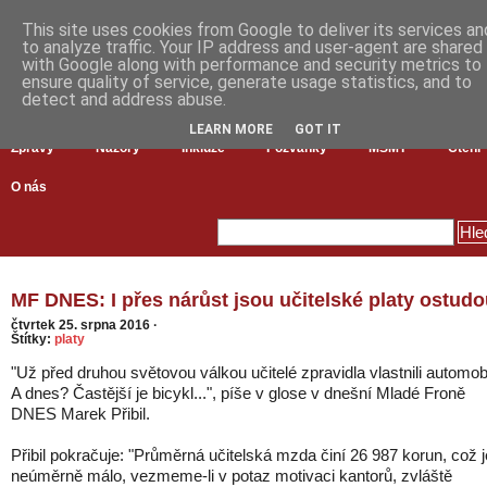
This site uses cookies from Google to deliver its services an
to analyze traffic. Your IP address and user-agent are shared
with Google along with performance and security metrics to
ensure quality of service, generate usage statistics, and to
detect and address abuse.
LEARN MORE
GOT IT
Zprávy
Názory
Inkluze
Pozvánky
MŠMT
Čtení
O nás
MF DNES: I přes nárůst jsou učitelské platy ostud
čtvrtek 25. srpna 2016
·
Štítky:
platy
"Už před druhou světovou válkou učitelé zpravidla vlastnili automobi
A dnes? Častější je bicykl...", píše v glose v dnešní Mladé Froně
DNES Marek Přibil.
Přibil pokračuje: "Průměrná učitelská mzda činí 26 987 korun, což j
neúměrně málo, vezmeme-li v potaz motivaci kantorů, zvláště