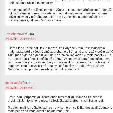
a nějaké unie učitelů matematiky.
Podle mne ještě horší než frontální výuka je to memorování postupů. Nemůž
být nic krásnějšího než pokaždé sám odhalovat poznání nashromážděné
celým lidstvem v průběhu 5000 let. Jen by to chtělo nejaké udělátko na
mazání paměti, jak měli Muži v černém...
Eva Adamová
řekl(a)...
24. května 2016 v 8:03
Jsem z toho úplně paf. Jak je možné, že i když se v minulosti vyučovala
matematika podle všech úplně zparchantěle frontálně a to ještě v počtu až 4
žáků (nás bylo na gymplu ve třídě 37 a na základkách byl tento počet v 70. a
80. letech minulého století úplně běžný), vystudovala celá řada lidí mat-fyz,
technické obory a učitelské obory s matematikou naprosto bez problémů a
kupodivu jsou to myslící lidé a ne cvičené opičky s naučenými postupy.
Nebude on ten problém někde jinde, milí studentíci?
mirek vaněk
řekl(a)...
24. května 2016 v 8:12
Ještě jednu připomínku. Konference matematiků i výměna zkušeností
probíhají. Jen by si toho museli středoškoláci a úředníci chtít všimnout.
Problém mají jen učitelé, kteří se na ty konferemce těžko dostávají. Jednak je
málo peňez na vzdělávání a někdo musí učit.