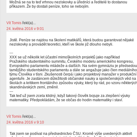
Možná se na to teď vrhnou neziskovky a úředníci a ředitelé to dostanou
příkazem. Že by dostali peníze, toho se nebojím.
Vít Tomis
řekl(a)...
24. května 2016 v 9:01
Jistě. Peníze se najdou na školení matikářů, která budou garantovat nějaké
neziskovky a provádět teoretici, kteří ve škole již dlouho nebyli.
---
XXX se už několik let účastní mimoškolních projektů jako například
Pražského studentského summitu, Českého modelu amerického kongresu,
Evropského parlamentu mládeže a dalších. Na svém gymnáziu je předsedou
tamějšího studentského parlamentu a dále se angažuje jako člen mediálního
týmu Člověka v tísni. Zkušenosti čerpá i jako projektový manažer v produkční
agentuře. Je zastáncem důležitosti občanské nauky a společenských věd na
školách a kritikem frontálního způsobu výuky, který by rád, po vzoru některýc
skandinávských zemí, změnil.
---
Tak teď už jsem zcela klidný, když takový člověk bojuje za zlepšení výuky
matematiky. Předpokládám, že se občas do hodin matematiky i staví.
Vít Tomis
řekl(a)...
24. května 2016 v 9:10
Tak jsem se podíval na předsednictvo ČSU. Kromě výše uvedených aktivit