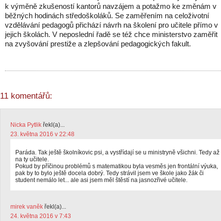
k výměně zkušeností kantorů navzájem a potažmo ke změnám v
běžných hodinách středoškoláků. Se zaměřením na celoživotní
vzdělávání pedagogů přichází návrh na školení pro učitele přímo v
jejich školách. V neposlední řadě se též chce ministerstvo zaměřit
na zvyšování prestiže a zlepšování pedagogických fakult.
11 komentářů:
Nicka Pytlik
řekl(a)...
23. května 2016 v 22:48
Paráda. Tak ještě školníkovic psi, a vystřídají se u ministryně všichni. Tedy až
na ty učitele.
Pokud by příčinou problémů s matematikou byla vesměs jen frontální výuka,
pak by to bylo ještě docela dobrý. Tedy strávil jsem ve škole jako žák či
student nemálo let... ale asi jsem měl štěstí na jasnozřivé učitele.
mirek vaněk
řekl(a)...
24. května 2016 v 7:43