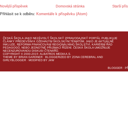
Novější příspěvek
Domovská stránka
Starší pří
Přihlásit se k odběru:
Komentáře k příspěvku (Atom)
ČESKÁ ŠKOLA
JAKO NEZÁVISLÝ ŠKOLSKÝ ZPRAVODAJSKÝ PORTÁL PUBLIKUJE
ČLÁNKY PŘEDEVŠÍM K OŽEHAVÝM ŠKOLSKÝM TÉMATŮM, JAKO JE AKTUÁLNĚ
INKLUZE, REFORMA FINANCOVÁNÍ REGIONÁLNÍHO ŠKOLSTVÍ, KARIÉRNÍ ŘÁD
PEDAGOGŮ, NEBO JEDNOTNÉ PŘIJÍMACÍ ŘÍZENÍ.
ČESKÁ ŠKOLA
UMOŽŇUJE
NECENZUROVANOU DISKUSI ČTENÁŘŮ.
COPYRIGHT © 2000-2015· ALBATROS MEDIA A.S.
THEME
BY
BRIAN GARDNER
· BLOGGERIZED BY
ZONA CEREBRAL
AND
GIRLYBLOGGER
· MODIFIED BY
J4W
BLOGGER
·
P