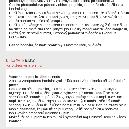
předsedy mě opravdu zaujaly i aktivity dalších členů přředsednictva.
Členka předsednictva působí v oblasti projektů, zahraničních záležitostí a
fundraisingu.
Další člen: Mimo ČSU a školu se věnuje divadlu, architektuře a četbě. Účastn
se několika politických simulací (MUN, EYP, PSS) a snaží se ve své škole
založit parlament a školní časopis.
Další se rád věnuje studentskému parlamentu. Často také vyjíždí mimo školu
na různé politické simulace, jakými jsou Český model amerického kongresu,
Pražský studentský summit, Evropský parlament mládeže a Global-In
Fellowship.
Pak se nedivím, že máte problémy s matematikou, milé děti.
Nicka Pytlik
řekl(a)...
24. května 2016 v 15:26
Všechno se prostě stihnout nedá.
A pak ta zpropadená frontální výuka! Tak pootevřme okénko příkladů dobré
praxe.
Poraďte mi někdo, prosím, jak v matematice přecházíte z aritmetiky do
algebry. Jako že místo čísel jsou ve výrazech písmena. Nedaří se mi ve
spredšítu už drahně let přimět žáky, aby do buňky nepsali např. =3*5, ale
např. =B1*B2, a ta čísla zapsali do odkazovaných buněk. Někteří klidně
spáchají i =3*B2, čemuž už vůbec nerozumím. Ale zase z druhé strany by to
mohlo znamenat, že jsou už na půli cesty. Ještě pár měsíců a podstata
tabulkových procesorů dolehne i k nim.
Možná, že se tu promítá ten můj věčný frontální boj z blbostí. Tedy na všech
frontách...