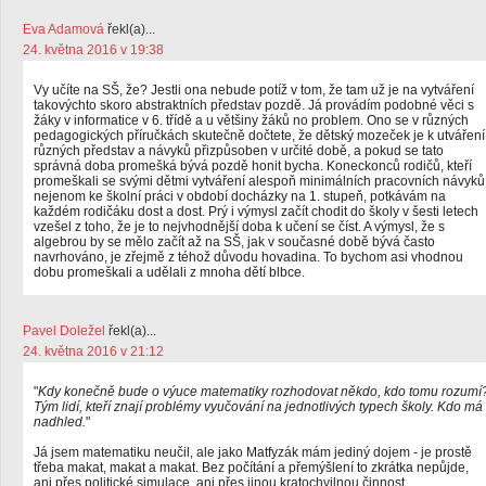
Eva Adamová
řekl(a)...
24. května 2016 v 19:38
Vy učíte na SŠ, že? Jestli ona nebude potíž v tom, že tam už je na vytváření
takovýchto skoro abstraktních představ pozdě. Já provádím podobné věci s
žáky v informatice v 6. třídě a u většiny žáků no problem. Ono se v různých
pedagogických příručkách skutečně dočtete, že dětský mozeček je k utváření
různých představ a návyků přizpůsoben v určité době, a pokud se tato
správná doba promešká bývá pozdě honit bycha. Koneckonců rodičů, kteří
promeškali se svými dětmi vytváření alespoň minimálních pracovních návyků
nejenom ke školní práci v období docházky na 1. stupeň, potkávám na
každém rodičáku dost a dost. Prý i výmysl začít chodit do školy v šesti letech
vzešel z toho, že je to nejvhodnější doba k učení se číst. A výmysl, že s
algebrou by se mělo začít až na SŠ, jak v současné době bývá často
navrhováno, je zřejmě z téhož důvodu hovadina. To bychom asi vhodnou
dobu promeškali a udělali z mnoha dětí blbce.
Pavel Doležel
řekl(a)...
24. května 2016 v 21:12
"
Kdy konečně bude o výuce matematiky rozhodovat někdo, kdo tomu rozumí
Tým lidí, kteří znají problémy vyučování na jednotlivých typech školy. Kdo má
nadhled.
"
Já jsem matematiku neučil, ale jako Matfyzák mám jediný dojem - je prostě
třeba makat, makat a makat. Bez počítání a přemýšlení to zkrátka nepůjde,
ani přes politické simulace, ani přes jinou kratochvilnou činnost.