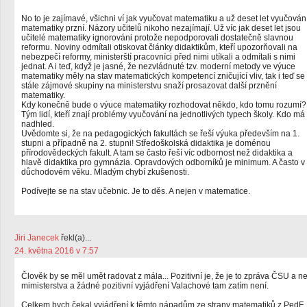
No to je zajímavé, všichni ví jak vyučovat matematiku a už deset let vyučován
matematiky przní. Názory učitelů nikoho nezajímají. Už víc jak deset let jsou
učitelé matematiky ignorováni protože nepodporovali dostatečně slavnou
reformu. Noviny odmítali otiskovat články didaktikům, kteří upozorňovali na
nebezpečí reformy, ministerští pracovníci před nimi utíkali a odmítali s nimi
jednat. A i teď, když je jasné, že nezvládnuté tzv. moderní metody ve výuce
matematiky měly na stav matematických kompetencí zničující vliv, tak i teď se
stále zájmové skupiny na ministerstvu snaží prosazovat další prznění
matematiky.
Kdy konečně bude o výuce matematiky rozhodovat někdo, kdo tomu rozumí?
Tým lidí, kteří znají problémy vyučování na jednotlivých typech školy. Kdo má
nadhled.
Uvědomte si, že na pedagogických fakultách se řeší výuka především na 1.
stupni a případně na 2. stupni! Středoškolská didaktika je doménou
přírodovědeckých fakult. A tam se často řeší víc odbornost než didaktika a
hlavě didaktika pro gymnázia. Opravdových odborníků je minimum. A často v
důchodovém věku. Mladým chybí zkušenosti.
Podívejte se na stav učebnic. Je to děs. A nejen v matematice.
Jiri Janecek
řekl(a)...
24. května 2016 v 7:57
Člověk by se měl umět radovat z mála... Pozitivní je, že je to zpráva ČSU a n
mimisterstva a žádné pozitivní vyjádření Valachové tam zatím není.
Celkem bych čekal vyjádření k těmto nápadům ze strany matematiků z PedF