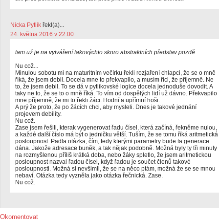
Nicka Pytlik
řekl(a)...
24. května 2016 v 22:00
tam už je na vytváření takovýchto skoro abstraktních představ pozdě
Nu což...
Minulou sobotu mi na maturitním večírku řekli rozjaření chlapci, že se o mně
říká, že jsem debil. Docela mne to překvapilo, a musím říci, že příjemně. Ne
to, že jsem debil. To se dá v pytlikovské logice docela jednoduše dovodit. A
taky ne to, že se to o mně říká. To vím od dospělých lidí už dávno. Překvapilo
mne příjemně, že mi to řekli žáci. Hodní a upřímní hoši.
A prý že proto, že po žácích chci, aby mysleli. Dnes je takové jednání
projevem debility.
Nu což.
Zase jsem řešili, kterak vygenerovat řadu čísel, která začíná, řekněme nulou,
a každé další číslo má být o jedničku větší. Tuším, že se tomu říká aritmetická
posloupnost. Padla otázka, čím, tedy kterými parametry bude ta generace
dána. Jakože adresace buněk, a tak nějak podobně. Možná byly ty tři minuty
na rozmyšlenou příliš krátká doba, nebo žáky spletlo, že jsem aritmetickou
posloupnost nazval řadou čísel, když řadou je součet členů takové
posloupnosti. Možná si nevšimli, že se na něco ptám, možná že se se mnou
nebaví. Otázka tedy vyzněla jako otázka řečnická. Zase.
Nu což.
Okomentovat