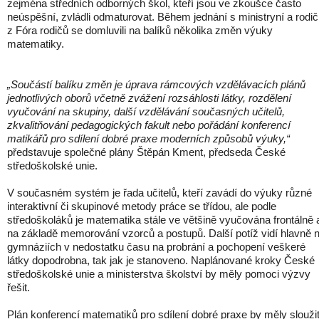
zejména středních odborných škol, kteří jsou ve zkoušce často
neúspěšní, zvládli odmaturovat. Během jednání s ministryní a rodič
z Fóra rodičů se domluvili na balíků několika změn výuky
matematiky.
„Součástí balíku změn je úprava rámcových vzdělávacích plánů
jednotlivých oborů včetně zvážení rozsáhlosti látky, rozdělení
vyučování na skupiny, další vzdělávání současných učitelů,
zkvalitňování pedagogických fakult nebo pořádání konferencí
matikářů pro sdílení dobré praxe moderních způsobů výuky,“
představuje společné plány Štěpán Kment, předseda České
středoškolské unie.
V současném systém je řada učitelů, kteří zavádí do výuky různé
interaktivní či skupinové metody práce se třídou, ale podle
středoškoláků je matematika stále ve většině vyučována frontálně 
na základě memorování vzorců a postupů. Další potíž vidí hlavně 
gymnáziích v nedostatku času na probrání a pochopení veškeré
látky dopodrobna, tak jak je stanoveno. Naplánované kroky České
středoškolské unie a ministerstva školství by měly pomoci výzvy
řešit.
Plán konferencí matematiků pro sdílení dobré praxe by měly slouži