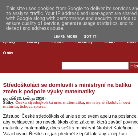
This site uses cookies from Google to deliver its services an
to analyze traffic. Your IP address and user-agent are shared
with Google along with performance and security metrics to
ensure quality of service, generate usage statistics, and to
detect and address abuse.
LEARN MORE
GOT IT
Zprávy
Názory
Inkluze
Pozvánky
MŠMT
Čtení
O nás
Středoškoláci se domluvili s ministryní na balíku
změn k podpoře výuky matematiky
pondělí 23. května 2016
·
Štítky:
Česká středoškolská unie
,
matematika
,
ministryně školství
,
nová
maturita
,
tisková zpráva
Zástupci České středoškolské unie se po svém apelu na poslance,
aby nehlasovali pro novelu školského zákona, která zavádí povinn
maturitu z matematiky, dnes sešli s ministryní školství Kateřinou
Valachovou. Řešili s ní, jak předmět zlepšit tak, aby z něj žáci