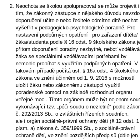
Neochota se školou spolupracovat se může projevit i 
tím, že zákonný zástupce z nějakého důvodu navzdor
doporučení učitele nebo ředitele odmítne dítě nechat 
vyšetřit v pedagogicko-psychologické poradně. Pro 
nastavení podpůrných opatření i pro zařazení dítěte/
žáka/studenta podle § 16 odst. 9 školského zákona je
přitom doporučení poradny nezbytné, neboť vzděláván
žáka se speciálními vzdělávacími potřebami by 
nemohlo probíhat s využitím podpůrných opatření. V 
takovém případě počítá ust. § 16a odst. 4 školského 
zákona ve znění účinném od 1. 9. 2016 s možností 
uložit žáku nebo zákonnému zástupci využití 
poradenské pomoci na základě rozhodnutí orgánu 
veřejné moci. Tímto orgánem může být nejenom soud
vykonávající tzv. „péči soudu o nezletilé“ podle zákon
č. 292/2013 Sb., o zvláštních řízeních soudních, 
ale i orgán sociálně-právní ochrany dětí (§ 12 odst. 1 
písm. a) zákona č. 359/1999 Sb., o sociálně-právní 
ochraně dětí, ve znění pozdějších předpisů (dále jen 