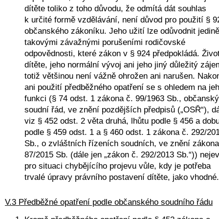
dítěte toliko z toho důvodu, že odmítá dát souhlas 
k určité formě vzdělávání, není důvod pro použití § 92
občanského zákoníku. Jeho užití lze odůvodnit jedině
takovými závažnými porušeními rodičovské 
odpovědnosti, které zákon v § 924 předpokládá. Život
dítěte, jeho normální vývoj ani jeho jiný důležitý zájem
totiž většinou není vážně ohrožen ani narušen. Nakon
ani použití předběžného opatření se s ohledem na jeh
funkci (§ 74 odst. 1 zákona č. 99/1963 Sb., občanský 
soudní řád, ve znění pozdějších předpisů („OSŘ“), dá
viz § 452 odst. 2 věta druhá, lhůtu podle § 456 a dobu
podle § 459 odst. 1 a § 460 odst. 1 zákona č. 292/201
Sb., o zvláštních řízeních soudních, ve znění zákona 
87/2015 Sb. (dále jen „zákon č. 292/2013 Sb.“)) nejeví
pro situaci chybějícího projevu vůle, kdy je potřeba 
trvalé úpravy právního postavení dítěte, jako vhodné.
V.3 Předběžné opatření podle občanského soudního řádu