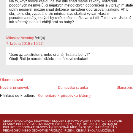
Na to, když rodiče kašlou na své dítě snad máme zákony. Vytváření
podobných nesmyslů, či nějakých metodických doporučení je v právním státě
úplný nesmysl, možné snad dokonce navádění k porušování zákonů. Ať to
čtu, jak to čtu, vypadá to, že ministerstvo školství vytváří vlastní
pseudomateriály, kterými by chtělo něco nařizovat a řídit. Tak nevím. Jsou až
tak střelený, nebo si chtějí hrát na bohy?
Miloslav Novotný
řekl(a)...
7. května 2016 v 10:27
"Jsou až tak střelený, nebo si chtějí hrát na bohy?"
Obojí. Řídí je národní škůdci na dálkové ovládání.
Okomentovat
Novější příspěvek
Domovská stránka
Starší pří
Přihlásit se k odběru:
Komentáře k příspěvku (Atom)
ČESKÁ ŠKOLA
JAKO NEZÁVISLÝ ŠKOLSKÝ ZPRAVODAJSKÝ PORTÁL PUBLIKUJE
ČLÁNKY PŘEDEVŠÍM K OŽEHAVÝM ŠKOLSKÝM TÉMATŮM, JAKO JE AKTUÁLNĚ
INKLUZE, REFORMA FINANCOVÁNÍ REGIONÁLNÍHO ŠKOLSTVÍ, KARIÉRNÍ ŘÁD
PEDAGOGŮ, NEBO JEDNOTNÉ PŘIJÍMACÍ ŘÍZENÍ.
ČESKÁ ŠKOLA
UMOŽŇUJE