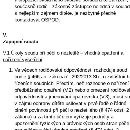
současně rodič - zákonný zástupce nejedná v soulad
s nejlepším zájmem dítěte, je nezbytné předně 
kontaktovat OSPOD. 
V.
Zapojení soudu
V.1 Úkoly soudu při péči o nezletilé – vhodná opatření a 
nařízení vyšetření
Ve věcech rodičovské odpovědnosti rozhoduje soud 
podle § 466 an. zákona č. 292/2013 Sb., o zvláštních 
řízeních soudních. Předtím, než rozhodne o nařízení 
předběžného opatření (V.2) nebo o omezení rodičovsk
odpovědnosti a jmenování opatrovníka (V.3), musí so
v zájmu ochrany dítěte usilovat v prvé řadě o řádné 
plnění povinností při péči o nezletilého (§ 474 odst. 2 
zákona) a za tímto účelem vyřizuje podněty a 
upozornění fyzických a právnických osob stran péče 
nezletilého a činí vhodná opatření (§ 474 odst. 2 