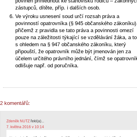
povinen přihlédnout ke stanovisku rodičů – zákonných
zástupců, dítěte, příp. i dalších osob.
Ve výroku usnesení soud určí rozsah práva a 
povinností opatrovníka (§ 945 občanského zákoníku),
přičemž z pravidla se tato práva a povinnosti omezí 
pouze na záležitosti týkající se vzdělávání žáka, a to 
s ohledem na § 947 občanského zákoníku, který 
připouští, že opatrovník může být jmenován jen za 
účelem určitého právního jednání, čímž se opatrovník
odlišuje např. od poručníka. 
2 komentářů:
Zdeněk NUTZ
řekl(a)...
7. května 2016 v 10:14