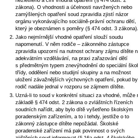
zákona). O vhodnosti a účelnosti navržených nebo 
zamýšlených opatření soud zpravidla zjistí názor 
orgánu vykonávajícího sociálně-právní ochranu dětí, 
který je obeznámen s poměry (§ 474 odst. 3 zákona)
Jako nejmírnější vhodné opatření slouží soudu 
napomenutí. V něm rodiče – zákonného zástupce 
zpravidla upozorní na nutnost ochrany zájmu dítěte n
adekvátním vzdělávání, na praxi zařazování dětí 
s předmětným typem znevýhodnění do speciální školy
třídy, oddělení nebo studijní skupiny a na možnost 
uložení závažnějších výchovných opatření, pokud by 
rodič nadále jednal v rozporu se zájmem dítěte. 
Uzná-li to soud v konkrétní situaci za vhodné, může n
základě § 474 odst. 2 zákona o zvláštních řízeních 
soudních nařídit, aby bylo dítě vyšetřeno školským 
poradenským zařízením, a to i tehdy, jestliže o to 
zákonný zástupce dítěte nepožádal. Školské 
poradenské zařízení má pak povinnost o svých 
zjištěních soud informovat (§ 16a odst. 4 školského 