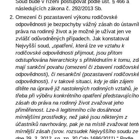
Soud bude v řízení postupovat podle ust. § 466 a 
následujících zákona č. 292/2013 Sb.
Omezení či pozastavení výkonu rodičovské 
odpovědnosti je bezpochyby vážný zásah do ústavníh
práva na rodinný život a je možné je užívat jen ve 
zvlášť odůvodněných případech. Jak konstatoval 
Nejvyšší soud, „
opatření, která lze ve vztahu k 
rodičovské odpovědnosti přijmout, jsou přitom 
odstupňována hierarchicky s přihlédnutím k tomu, zda
mají sankční povahu (omezení či zbavení rodičovské
odpovědnosti), či nesankční (pozastavení rodičovské
odpovědnosti). I v takové situaci, kdy je dán zájem 
dítěte na úpravě již nastolených rodinných vztahů, je 
třeba při výběru konkrétního opatření představujícího 
zásah do práva na rodinný život zvažovat jeho 
přiměřenost. Lze-li legitimního cíle dosáhnout 
mírnějšími prostředky, než jaké jsou některým z 
účastníků navrhovány, pak je na místě zvažovat tento
mírnější zásah (srov. rozsudek Nejvyššího soudu ze 
dne 29. 3. 2012, sp. zn. 30 Cdo 1686/2011)
.“ Podle 