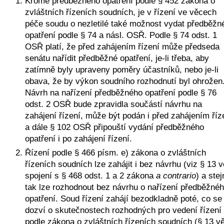
Kromě předběžného opatření podle § 452 zákona o 
zvláštních řízeních soudních, je v řízení ve věcech 
péče soudu o nezletilé také možnost vydat předběžné
opatření podle § 74 a násl. OSŘ. Podle § 74 odst. 1 
OSŘ platí, že před zahájením řízení může předseda 
senátu nařídit předběžné opatření, je-li třeba, aby 
zatímně byly upraveny poměry účastníků, nebo je-li 
obava, že by výkon soudního rozhodnutí byl ohrožen.
Návrh na nařízení předběžného opatření podle § 76 
odst. 2 OSŘ bude zpravidla součástí návrhu na 
zahájení řízení, může být podán i před zahájením říze
a dále § 102 OSŘ připouští vydání předběžného 
opatření i po zahájení řízení. 
Řízení podle § 466 písm. e) zákona o zvláštních 
řízeních soudních lze zahájit i bez návrhu (viz § 13 ve
spojení s § 468 odst. 1 a 2 zákona 
a contrario
) a stej
tak lze rozhodnout bez návrhu o nařízení předběžnéh
opatření. Soud řízení zahájí bezodkladně poté, co se 
dozví o skutečnostech rozhodných pro vedení řízení 
podle zákona o zvláštních řízeních soudních (§ 13 vě