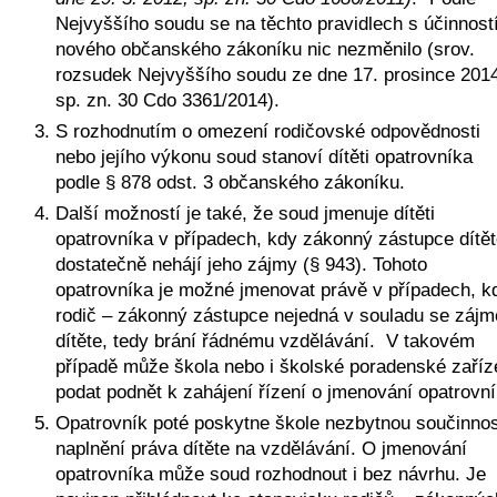
Nejvyššího soudu se na těchto pravidlech s účinností
nového občanského zákoníku nic nezměnilo (srov. 
rozsudek Nejvyššího soudu ze dne 17. prosince 2014
sp. zn. 30 Cdo 3361/2014).
S rozhodnutím o omezení rodičovské odpovědnosti 
nebo jejího výkonu soud stanoví dítěti opatrovníka 
podle § 878 odst. 3 občanského zákoníku. 
Další možností je také, že soud jmenuje dítěti 
opatrovníka v případech, kdy zákonný zástupce dítět
dostatečně nehájí jeho zájmy (§ 943). Tohoto 
opatrovníka je možné jmenovat právě v případech, kd
rodič – zákonný zástupce nejedná v souladu se zájm
dítěte, tedy brání řádnému vzdělávání.  V takovém 
případě může škola nebo i školské poradenské zaříze
podat podnět k zahájení řízení o jmenování opatrovní
Opatrovník poté poskytne škole nezbytnou součinnost
naplnění práva dítěte na vzdělávání. O jmenování 
opatrovníka může soud rozhodnout i bez návrhu. Je 