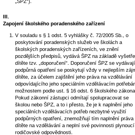
„ŠPZ“).
III.
Zapojení školského poradenského zařízení
V souladu s § 1 odst. 5 vyhlášky č. 72/2005 Sb., o 
poskytování poradenských služeb ve školách a 
školských poradenských zařízeních, ve znění 
pozdějších předpisů, vydává ŠPZ na základě vyšetřen
dítěte tzv. „doporučení“. Doporučení ŠPZ se vydávají 
podpůrná opatření se poskytují vždy v nejlepším zájm
dítěte, za účelem zajištění jeho práva na vzdělávání 
odpovídajícího jeho speciálním vzdělávacím potřebám
možnostem podle ust. § 16 odst. 6 školského zákona.
Pokud zákonní zástupci odmítají spolupracovat se 
školou nebo ŠPZ, a to i přesto, že je k naplnění jeho 
speciálních vzdělávacích potřeb nezbytné využití 
podpůrných opatření, znemožňují tím naplnění práva 
dítěte na vzdělávání a neplní své povinnosti plynoucí 
rodičovské odpovědnosti. 