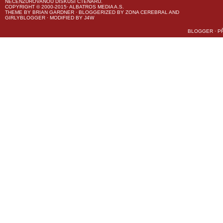
NECENZUROVANOU DISKUSI ČTENÁŘŮ.
COPYRIGHT © 2000-2015· ALBATROS MEDIA A.S.
THEME
BY
BRIAN GARDNER
· BLOGGERIZED BY
ZONA CEREBRAL
AND
GIRLYBLOGGER
· MODIFIED BY
J4W
BLOGGER
·
P