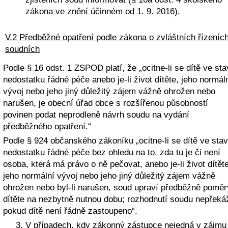
zákona ve znění účinném od 1. 9. 2016).
V.2 Předběžné opatření podle zákona o zvláštních řízeních
soudních
Podle § 16 odst. 1 ZSPOD platí, že „ocitne-li se dítě ve sta
nedostatku řádné péče anebo je-li život dítěte, jeho normáln
vývoj nebo jeho jiný důležitý zájem vážně ohrožen nebo 
narušen, je obecní úřad obce s rozšířenou působností 
povinen podat neprodleně návrh soudu na vydání 
předběžného opatření.“
Podle § 924 občanského zákoníku „ocitne-li se dítě ve stav
nedostatku řádné péče bez ohledu na to, zda tu je či není 
osoba, která má právo o ně pečovat, anebo je-li život dítěte,
jeho normální vývoj nebo jeho jiný důležitý zájem vážně 
ohrožen nebo byl-li narušen, soud upraví předběžně poměry
dítěte na nezbytně nutnou dobu; rozhodnutí soudu nepřekáží
pokud dítě není řádně zastoupeno“.
V případech, kdy zákonný zástupce nejedná v zájmu 