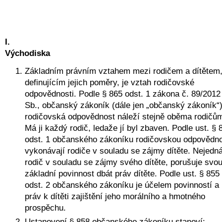
I.
Východiska
Základním právním vztahem mezi rodičem a dítětem,
definujícím jejich poměry, je vztah rodičovské 
odpovědnosti. Podle § 865 odst. 1 zákona č. 89/2012 
Sb., občanský zákoník (dále jen „občanský zákoník“),
rodičovská odpovědnost náleží stejně oběma rodičům
Má ji každý rodič, ledaže jí byl zbaven. Podle ust. § 8
odst. 1 občanského zákoníku rodičovskou odpovědno
vykonávají rodiče v souladu se zájmy dítěte. Nejedná-
rodič v souladu se zájmy svého dítěte, porušuje svou
základní povinnost dbát práv dítěte. Podle ust. § 855 
odst. 2 občanského zákoníku je účelem povinností a 
práv k dítěti zajištění jeho morálního a hmotného 
prospěchu. 
Ustanovení § 858 občanského zákoníku stanoví: 