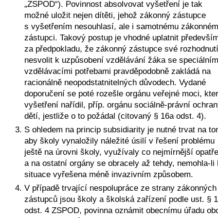
„ZSPOD“). Povinnost absolvovat vyšetření je tak 
možné uložit nejen dítěti, jehož zákonný zástupce 
s vyšetřením nesouhlasí, ale i samotnému zákonném
zástupci. Takový postup je vhodné uplatnit především
za předpokladu, že zákonný zástupce své rozhodnutí
nesvolit k uzpůsobení vzdělávání žáka se speciálními
vzdělávacími potřebami pravděpodobně zakládá na 
racionálně neopodstatnitelných důvodech. Vydané 
doporučení se poté rozešle orgánu veřejné moci, kter
vyšetření nařídil, příp. orgánu sociálně-právní ochran
dětí, jestliže o to požádal (citovaný § 16a odst. 4).
S ohledem na princip subsidiarity je nutné trvat na tom
aby školy vynaložily náležité úsilí v řešení problému 
ještě na úrovni školy, využívaly co nejmírnější opatřen
a na ostatní orgány se obracely až tehdy, nemohla-li b
situace vyřešena méně invazivním způsobem.  
V případě trvající nespolupráce ze strany zákonných 
zástupců jsou školy a školská zařízení podle ust. § 1
odst. 4 ZSPOD, povinna oznámit obecnímu úřadu obc