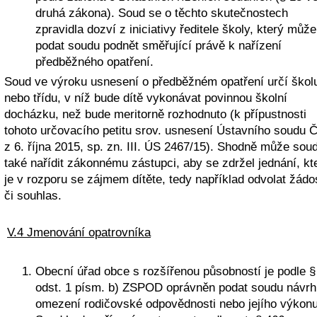
druhá zákona). Soud se o těchto skutečnostech 
zpravidla dozví z iniciativy ředitele školy, který může 
podat soudu podnět směřující právě k nařízení 
předběžného opatření.
Soud ve výroku usnesení o předběžném opatření určí školu
nebo třídu, v níž bude dítě vykonávat povinnou školní 
docházku, než bude meritorně rozhodnuto (k přípustnosti 
tohoto určovacího petitu srov. usnesení Ústavního soudu Č
z 6. října 2015, sp. zn. III. ÚS 2467/15). Shodně může soud
také nařídit zákonnému zástupci, aby se zdržel jednání, kte
je v rozporu se zájmem dítěte, tedy například odvolat žádos
či souhlas.
V.4 Jmenování opatrovníka
Obecní úřad obce s rozšířenou působností je podle § 
odst. 1 písm. b) ZSPOD oprávněn podat soudu návrh 
omezení rodičovské odpovědnosti nebo jejího výkonu.