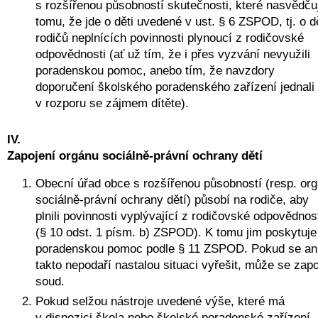
s rozšířenou působností skutečnosti, které nasvědčuj
tomu, že jde o děti uvedené v ust. § 6 ZSPOD, tj. o dě
rodičů neplnících povinnosti plynoucí z rodičovské 
odpovědnosti (ať už tím, že i přes vyzvání nevyužili 
poradenskou pomoc, anebo tím, že navzdory 
doporučení školského poradenského zařízení jednali 
v rozporu se zájmem dítěte).
IV.
Zapojení orgánu sociálně-právní ochrany dětí
Obecní úřad obce s rozšířenou působností (resp. org
sociálně-právní ochrany dětí) působí na rodiče, aby 
plnili povinnosti vyplývající z rodičovské odpovědnost
(§ 10 odst. 1 písm. b) ZSPOD). K tomu jim poskytuje i
poradenskou pomoc podle § 11 ZSPOD. Pokud se ani
takto nepodaří nastalou situaci vyřešit, může se zapoj
soud. 
Pokud selžou nástroje uvedené výše, které má 
v dispozici škola nebo školské poradenské zařízení, 