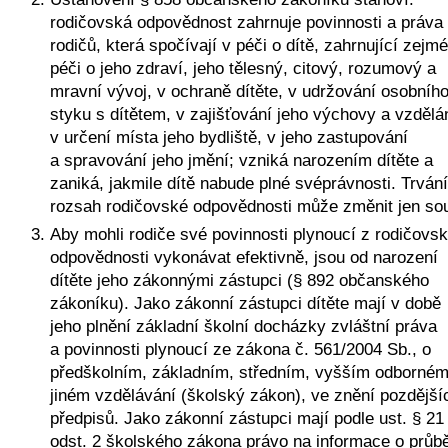
rodičovská odpovědnost zahrnuje povinnosti a práva 
rodičů, která spočívají v péči o dítě, zahrnující zejmé
péči o jeho zdraví, jeho tělesný, citový, rozumový a 
mravní vývoj, v ochraně dítěte, v udržování osobního
styku s dítětem, v zajišťování jeho výchovy a vzdělán
v určení místa jeho bydliště, v jeho zastupování 
a spravování jeho jmění; vzniká narozením dítěte a 
zaniká, jakmile dítě nabude plné svéprávnosti. Trvání 
rozsah rodičovské odpovědnosti může změnit jen so
Aby mohli rodiče své povinnosti plynoucí z rodičovsk
odpovědnosti vykonávat efektivně, jsou od narození 
dítěte jeho zákonnými zástupci (§ 892 občanského 
zákoníku). Jako zákonní zástupci dítěte mají v době 
jeho plnění základní školní docházky zvláštní práva 
a povinnosti plynoucí ze zákona č. 561/2004 Sb., o 
předškolním, základním, středním, vyšším odborném 
jiném vzdělávání (školský zákon), ve znění pozdějšíc
předpisů. Jako zákonní zástupci mají podle ust. § 21 
odst. 2 školského zákona právo na informace o průbě