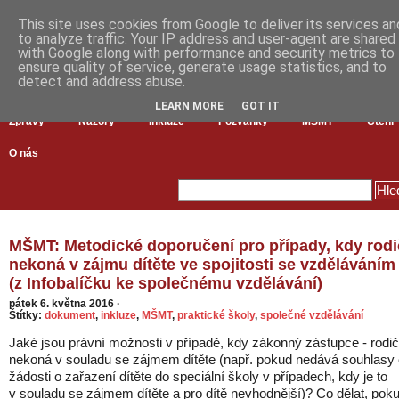
This site uses cookies from Google to deliver its services an
to analyze traffic. Your IP address and user-agent are shared
with Google along with performance and security metrics to
ensure quality of service, generate usage statistics, and to
detect and address abuse.
LEARN MORE
GOT IT
Zprávy
Názory
Inkluze
Pozvánky
MŠMT
Čtení
O nás
MŠMT: Metodické doporučení pro případy, kdy rodi
nekoná v zájmu dítěte ve spojitosti se vzděláváním
(z Infobalíčku ke společnému vzdělávání)
pátek 6. května 2016
·
Štítky:
dokument
,
inkluze
,
MŠMT
,
praktické školy
,
společné vzdělávání
Jaké jsou právní možnosti v případě, kdy zákonný zástupce - rodič
nekoná v souladu se zájmem dítěte (např. pokud nedává souhlasy 
žádosti o zařazení dítěte do speciální školy v případech, kdy je to
v souladu se zájmem dítěte a pro dítě nevhodnější)? Co dělat, pok