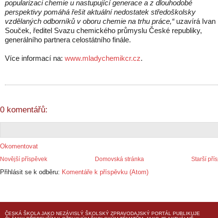
popularizaci chemie u nastupující generace a z dlouhodobé
perspektivy pomáhá řešit aktuální nedostatek středoškolsky
vzdělaných odborníků v oboru chemie na trhu práce,“
uzavírá Ivan
Souček, ředitel Svazu chemického průmyslu České republiky,
generálního partnera celostátního finále.
Více informací na:
www.mladychemikcr.cz
.
0 komentářů:
Okomentovat
Novější příspěvek
Domovská stránka
Starší pří
Přihlásit se k odběru:
Komentáře k příspěvku (Atom)
ČESKÁ ŠKOLA
JAKO NEZÁVISLÝ ŠKOLSKÝ ZPRAVODAJSKÝ PORTÁL PUBLIKUJE