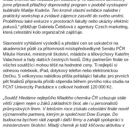
jsme připravili přitažlivý doprovodný program v podobě vystoupení
bublináře Matěje Kodeše. Ten kromě vlastní exhibice nabídne i
praktický workshop a zvídavé zájemce zasvětí do svého umění.
Proběhnou také exkurze v prostorách fakulty nebo ukázky efektní
pokusů,“
přibližuje Gabriela Čebišová z agentury Czech marketing,
která celostátní kolo organizačně zajišťuje.
Slavnostní vyhlášení výsledků a předání cen se uskuteční na
akademické půdě za přítomnosti místopředsedkyně Senátu PČR
Miluše Horské, ministryně školství, mládeže a tělovýchovy Kateřin
Valachové a řady dalších čestných hostů. Díky partnerům finále se
všichni soutěžící mohou těšit na hodnotné ceny. Ti nejlepší si
odnesou notebook, iPad, dotykový telefon nebo elektronickou
čtečku. S velkorysou nabídkou přišla pořádající fakulta: pro prvních
pět finalistů připravila příslib stipendia během prvního roku studia n
FChT Univerzity Pardubice v celkové hodnotě 120 000 Kč.
„Soutěž Hledáme nejlepšího Mladého chemika ČR vzbuzuje stále
větší zájem nejen u žáků základních škol, ale i u personalistů
průmyslových firem. V letošním roce získalo celostátní finále nové
významného partnera, kterým je společnost Dow Europe. Do
budoucna bychom rádi zapojili i další firmy a zahájili spolupráci s
ministerstvem školství. Mladý chemik je totiž klíčovou aktivitou v