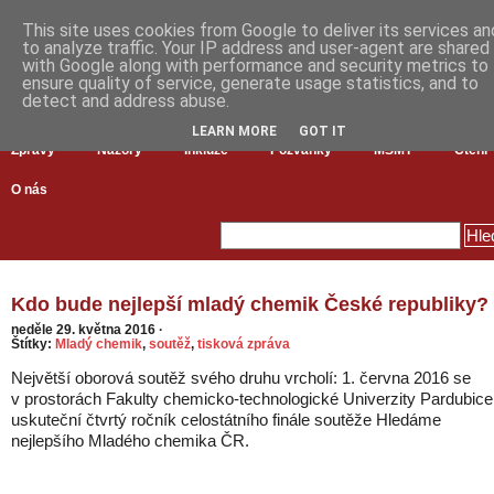
This site uses cookies from Google to deliver its services an
to analyze traffic. Your IP address and user-agent are shared
with Google along with performance and security metrics to
ensure quality of service, generate usage statistics, and to
detect and address abuse.
LEARN MORE
GOT IT
Zprávy
Názory
Inkluze
Pozvánky
MŠMT
Čtení
O nás
Kdo bude nejlepší mladý chemik České republiky?
neděle 29. května 2016
·
Štítky:
Mladý chemik
,
soutěž
,
tisková zpráva
Největší oborová soutěž svého druhu vrcholí: 1. června 2016 se
v prostorách Fakulty chemicko-technologické Univerzity Pardubice
uskuteční čtvrtý ročník celostátního finále soutěže Hledáme
nejlepšího Mladého chemika ČR.