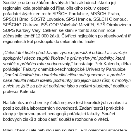
Soutěž je určena žákům devátých tříd základních škol a její
regionální kola probíhala od října loňského roku v deseti
pořadatelských centrech: SPŠCH Pardubice, MSŠCH Praha,
SPŠCH Brno, SOŠTZ Lovosice, SPŠ Hranice, SŠLCH Olomouc,
SPŠCHG Ostrava, ISŠ-COP Valašské Meziříčí, SPŠ Otrokovice a
SUPŠ Karlovy Vary. Celkem se klání v tomto školním roce
zúčastnilo téměř 12 000 žáků. Čtyřicet nejlepších po absolvování tř
regionálních kol postoupilo do celostátního finále.
„Celostátní finále představuje vysoce prestižní událost a završuje
spolupráci všech stupňů školství s průmyslovými podniky, které
soutěž v průběhu roku podporovaly,“
konstatuje Petr Kalenda, děk
pořádající Fakulty chemicko-technologické Univerzity Pardubice.
„Dnešní finalisté jsou intelektuální elitou své generace, a protože
naše fakulta nabízí ideální podmínky pro jejich další růst, s mnohý
z nich se jistě za pár let potkáme jako s našimi studenty,“
doplňuje
profesor Kalenda.
Na talentované chemiky čeká nejprve test teoretických znalostí a
poté zkouška laboratorních dovedností. Zadání testů i praktické
úlohy je týmovou prací pedagogů pořádající fakulty. Součet
bodových zisků z obou částí soutěže rozhodne o vítězi.
Mladí chemici ale nebudou jen soutěžit.
„Pro odlehčení atmosféry