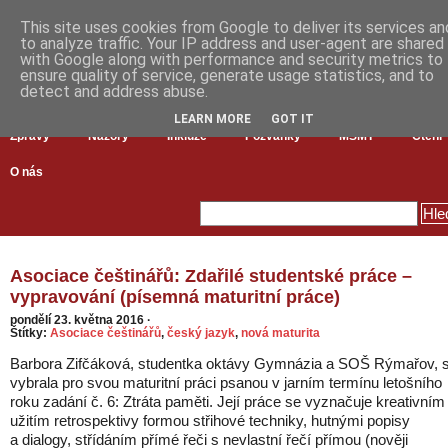
This site uses cookies from Google to deliver its services an
to analyze traffic. Your IP address and user-agent are shared
with Google along with performance and security metrics to
ensure quality of service, generate usage statistics, and to
detect and address abuse.
LEARN MORE
GOT IT
Zprávy
Názory
Inkluze
Pozvánky
MŠMT
Čtení
O nás
Asociace češtinářů: Zdařilé studentské práce –
vypravování (písemná maturitní práce)
pondělí 23. května 2016
·
Štítky:
Asociace češtinářů
,
český jazyk
,
nová maturita
Barbora Zifčáková, studentka oktávy Gymnázia a SOŠ Rýmařov, s
vybrala pro svou maturitní práci psanou v jarním termínu letošního
roku zadání č. 6: Ztráta paměti. Její práce se vyznačuje kreativním
užitím retrospektivy formou střihové techniky, hutnými popisy
a dialogy, střídáním přímé řeči s nevlastní řečí přímou (nověji