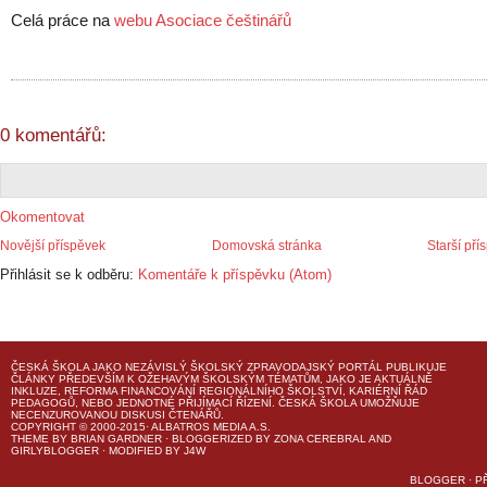
Celá práce na
webu Asociace češtinářů
0 komentářů:
Okomentovat
Novější příspěvek
Domovská stránka
Starší pří
Přihlásit se k odběru:
Komentáře k příspěvku (Atom)
ČESKÁ ŠKOLA
JAKO NEZÁVISLÝ ŠKOLSKÝ ZPRAVODAJSKÝ PORTÁL PUBLIKUJE
ČLÁNKY PŘEDEVŠÍM K OŽEHAVÝM ŠKOLSKÝM TÉMATŮM, JAKO JE AKTUÁLNĚ
INKLUZE, REFORMA FINANCOVÁNÍ REGIONÁLNÍHO ŠKOLSTVÍ, KARIÉRNÍ ŘÁD
PEDAGOGŮ, NEBO JEDNOTNÉ PŘIJÍMACÍ ŘÍZENÍ.
ČESKÁ ŠKOLA
UMOŽŇUJE
NECENZUROVANOU DISKUSI ČTENÁŘŮ.
COPYRIGHT © 2000-2015· ALBATROS MEDIA A.S.
THEME
BY
BRIAN GARDNER
· BLOGGERIZED BY
ZONA CEREBRAL
AND
GIRLYBLOGGER
· MODIFIED BY
J4W
BLOGGER
·
P