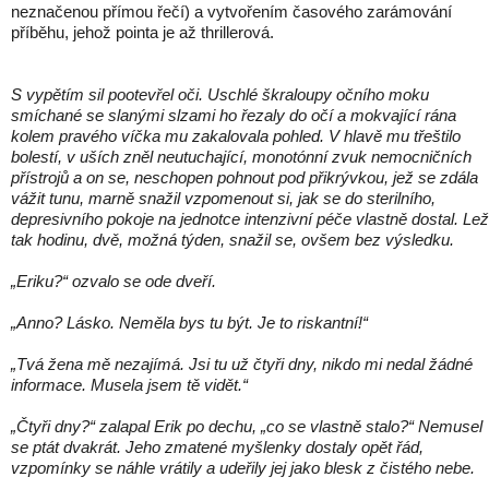
neznačenou přímou řečí) a vytvořením časového zarámování
příběhu, jehož pointa je až thrillerová.
S vypětím sil pootevřel oči. Uschlé škraloupy očního moku
smíchané se slanými slzami ho řezaly do očí a mokvající rána
kolem pravého víčka mu zakalovala pohled. V hlavě mu třeštilo
bolestí, v uších zněl neutuchající, monotónní zvuk nemocničních
přístrojů a on se, neschopen pohnout pod přikrývkou, jež se zdála
vážit tunu, marně snažil vzpomenout si, jak se do sterilního,
depresivního pokoje na jednotce intenzivní péče vlastně dostal. Lež
tak hodinu, dvě, možná týden, snažil se, ovšem bez výsledku.
„Eriku?“ ozvalo se ode dveří.
„Anno? Lásko. Neměla bys tu být. Je to riskantní!“
„Tvá žena mě nezajímá. Jsi tu už čtyři dny, nikdo mi nedal žádné
informace. Musela jsem tě vidět.“
„Čtyři dny?“ zalapal Erik po dechu, „co se vlastně stalo?“ Nemusel
se ptát dvakrát. Jeho zmatené myšlenky dostaly opět řád,
vzpomínky se náhle vrátily a udeřily jej jako blesk z čistého nebe.