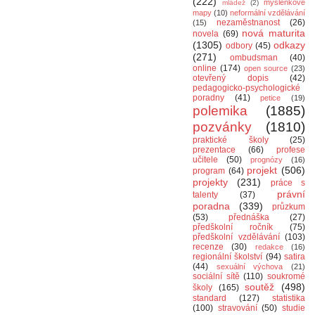
(222)
myšlenkové
mládež
(2)
mapy
(10)
neformální vzdělávání
nezaměstnanost
(26)
(15)
nová maturita
novela
(69)
(1305)
odkazy
odbory
(45)
(271)
ombudsman
(40)
online
(174)
open source
(23)
otevřený dopis
(42)
pedagogicko-psychologické
poradny
(41)
petice
(19)
polemika
(1885)
pozvánky
(1810)
praktické školy
(25)
prezentace
(66)
profese
učitele
(50)
prognózy
(16)
projekt
(506)
program
(64)
projekty
(231)
práce s
právní
talenty
(37)
poradna
(339)
průzkum
(53)
přednáška
(27)
předškolní ročník
(75)
předškolní vzdělávání
(103)
recenze
(30)
redakce
(16)
regionální školství
(94)
satira
(44)
sexuální výchova
(21)
sociální sítě
(110)
soukromé
soutěž
(498)
školy
(165)
standard
(127)
statistika
(100)
stravování
(50)
studie