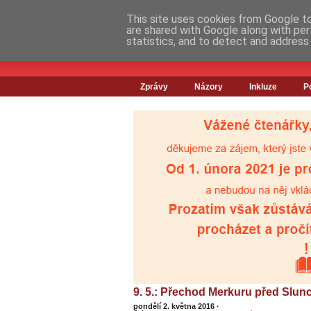
This site uses cookies from Google to 
are shared with Google along with per
statistics, and to detect and address
Zprávy
Názory
Inkluze
P
9. 5.: Přechod Merkuru před Slu
pondělí 2. května 2016
·