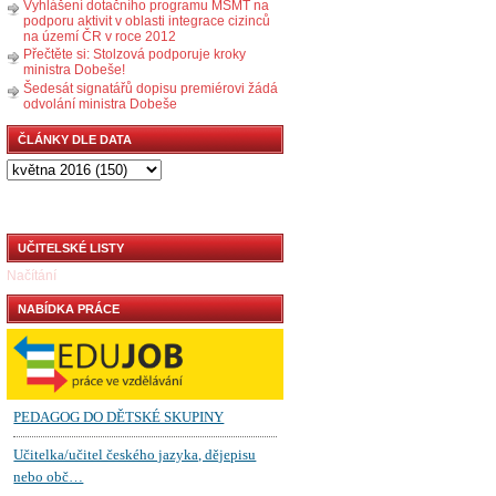
Vyhlášení dotačního programu MŠMT na
podporu aktivit v oblasti integrace cizinců
na území ČR v roce 2012
Přečtěte si: Stolzová podporuje kroky
ministra Dobeše!
Šedesát signatářů dopisu premiérovi žádá
odvolání ministra Dobeše
ČLÁNKY DLE DATA
UČITELSKÉ LISTY
Načítání
NABÍDKA PRÁCE