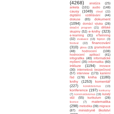
(4268)
analýza
(25)
anketa
(101)
audio
(148)
causy
(1049)
cloud
(22)
digitální vzdělávání
(44)
dokument
diskuse
(65)
(1094)
domácí výuka
(28)
dětské
dotační program
(21)
e-knihy
(323)
skupiny
(52)
e-learning
(31)
eTwinning
(32)
evaluace
(13)
fejeton
(3)
financování
festival
(22)
(310)
gramotnosti
glosa
(13)
(48)
hodnocení
(108)
hodnocení aplikací
(41)
infografika
(40)
informatické
myšlení
(35)
informatika
(60)
inkluze
(1194)
inovace
(30)
internetová bezpečnost
(57)
interview
(173)
kariérní
kniha
(1180)
řád
(178)
knihy
(1253)
komentář
(227)
konektivismus
(13)
konference
(197)
konkursy
kulatý
(7)
konstruktivismus
(19)
stůl
(55)
kurikulum
(28)
matematika
licence
(7)
(298)
metodika
(39)
migrace
ministryně školství
(87)