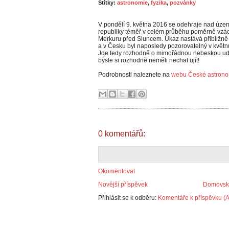
Štítky:
astronomie
,
fyzika
,
pozvánky
V pondělí 9. května 2016 se odehraje nad úz
republiky téměř v celém průběhu poměrně vzá
Merkuru před Sluncem. Úkaz nastává přibližně 
a v Česku byl naposledy pozorovatelný v květn
Jde tedy rozhodně o mimořádnou nebeskou udá
byste si rozhodně neměli nechat ujít!
Podrobnosti naleznete na
webu České astrono
0 komentářů:
Okomentovat
Novější příspěvek
Domovská
Přihlásit se k odběru:
Komentáře k příspěvku (