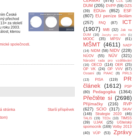
CERMAT
(578)
CLIL
(18)
DUM
(205)
DVPP
(59)
DZS
EDUin
(852)
ESF
(39)
emím České
(807)
EU peníze školám
cný přechod
ICT
(257)
FAQ
(87)
13× za století
u roku 2003.
(1907)
IWB
(32)
Jak na
lost, kterou
DUM
(16)
Jazyky pro děti
(1)
MOOC
(35)
MPSV
(61)
MŠMT
(4611)
mické společnosti
.
NAEP
NIDV
(228)
NIDM
(58)
(14)
NÚV
(321)
NÚOV
(55)
Národní rada pro vzdělávání
OECD
(114)
OER
(25)
(16)
OP VK
(24)
OP VVV
(67)
Ostatní
(6)
PIAAC
(8)
PIRLS
PR
PISA
(119)
(13)
článek
(1612)
PSP
Pedagogika
(1364)
(80)
Přečtěte si
(2698)
Přijímačky
(216)
RVP
(627)
SCIO
(317)
SKAV
 stránka
Starší příspěvek
(148)
Strategie 2020
(46)
Atom)
TIMSS
TALIS
(19)
TEDx
(10)
(39)
UJAK
(25)
Učitelský
spomocník
(169)
Volby 2013
Zprávy
(40)
VÚP
(53)