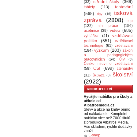
střední školy
(369)
(33)
testování
tablety
(113)
tisková
(568)
tipy
(16)
zpráva
(2808)
top
(122)
trh práce
(156)
video
(685)
učebnice
(39)
vzdělávací
vyhláška
(41)
politika
(551)
vzdělávací
technologie
(61)
vzdělávání
výzkum
(283)
(184)
zákon
o pedagogických
pracovnících
(64)
ÚIV
(3)
Česko mluví o vzdělávání
ČŠI
(699)
(58)
čtenářství
školství
(31)
Škola21
(3)
(2922)
KNIHKUPECTVÍ
Využijte nabídku pro školy a
učitele od
Albatrosmedia.cz!
Slevy a akce na knihy přímo
od nakladatele. Kompletní
nabídka více než 7000 titulů
z produkce Albatros Media.
Vše skladem, rychlé dodávky
zboží.
E-shop