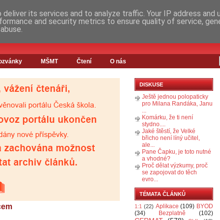
deliver its services and to analyze traffic. Your IP address and
formance and security metrics to ensure quality of service, ge
 abuse.
ozvánky
MŠMT
Čtení
O nás
DISKUSE
Ještě jednou polopaticky
pro Milana Randáka, Janu
...
Komárku, že ti není
stydno....
Jaké štěstí, že Velké
břicho není líný učitel,
ale...
Pane Čapku, je toto nutné
a vhodné?
Proč dělat výzkumy, proč
se zapojovat do těch
evro...
TÉMATA ČLÁNKŮ
ncem
Aplikace
(109)
BYOD
1:1
(22)
(34)
Bezplatně
(102)