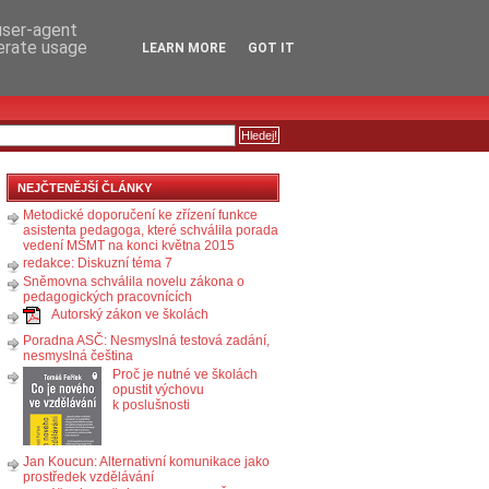
RSS
KOMENTÁŘE
 user-agent
nerate usage
LEARN MORE
GOT IT
NEJČTENĚJŠÍ ČLÁNKY
Metodické doporučení ke zřízení funkce
asistenta pedagoga, které schválila porada
vedení MŠMT na konci května 2015
redakce: Diskuzní téma 7
Sněmovna schválila novelu zákona o
pedagogických pracovnících
Autorský zákon ve školách
Poradna ASČ: Nesmyslná testová zadání,
nesmyslná čeština
Proč je nutné ve školách
opustit výchovu
k poslušnosti
Jan Koucun: Alternativní komunikace jako
prostředek vzdělávání