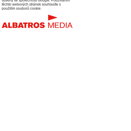
sdíleny se společností Google. Používáním
těchto webových stránek souhlasíte s
použitím souborů cookie.