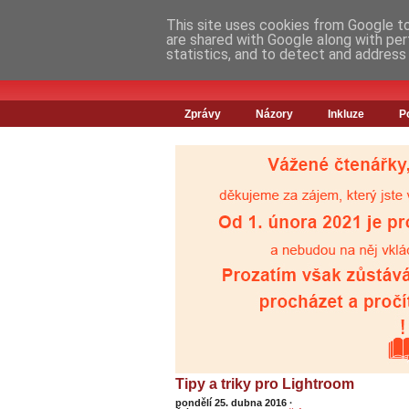
This site uses cookies from Google to 
are shared with Google along with per
statistics, and to detect and address
Zprávy
Názory
Inkluze
P
Tipy a triky pro Lightroom
pondělí 25. dubna 2016
·