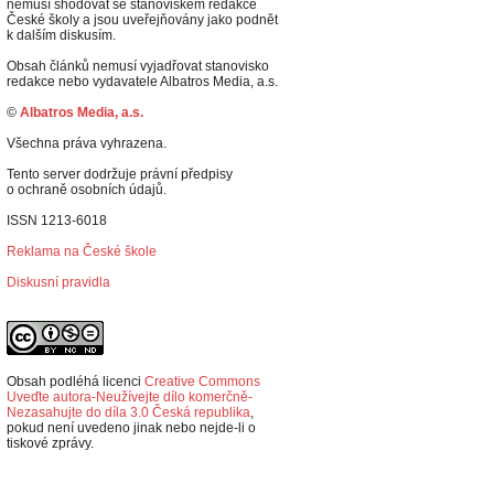
nemusí shodovat se stanoviskem redakce
České školy a jsou uveřejňovány jako podnět
k dalším diskusím.
Obsah článků nemusí vyjadřovat stanovisko
redakce nebo vydavatele Albatros Media, a.s.
©
Albatros Media, a.s.
Všechna práva vyhrazena.
Tento server dodržuje právní předpisy
o ochraně osobních údajů.
ISSN 1213-6018
Reklama na České škole
Diskusní pravidla
Obsah podléhá licenci
Creative Commons
Uveďte autora-Neužívejte dílo komerčně-
Nezasahujte do díla 3.0 Česká republika
,
p
okud není uvedeno jinak nebo nejde-li o
tiskové zprávy.