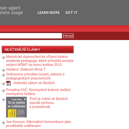
RSS
KOMENTÁŘE
 user-agent
nerate usage
LEARN MORE
GOT IT
NEJČTENĚJŠÍ ČLÁNKY
Metodické doporučení ke zřízení funkce
asistenta pedagoga, které schválila porada
vedení MŠMT na konci května 2015
redakce: Diskuzní téma 7
Sněmovna schválila novelu zákona o
pedagogických pracovnících
Autorský zákon ve školách
Poradna ASČ: Nesmyslná testová zadání,
nesmyslná čeština
Proč je nutné ve školách
opustit výchovu
k poslušnosti
Jan Koucun: Alternativní komunikace jako
prostředek vzdělávání