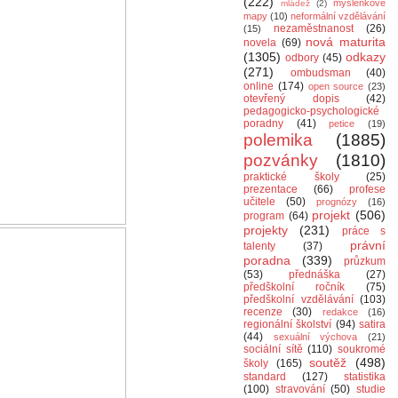
(222)
myšlenkové
mládež
(2)
mapy
(10)
neformální vzdělávání
nezaměstnanost
(26)
(15)
nová maturita
novela
(69)
(1305)
odkazy
odbory
(45)
(271)
ombudsman
(40)
online
(174)
open source
(23)
otevřený dopis
(42)
pedagogicko-psychologické
poradny
(41)
petice
(19)
polemika
(1885)
pozvánky
(1810)
praktické školy
(25)
prezentace
(66)
profese
učitele
(50)
prognózy
(16)
projekt
(506)
program
(64)
projekty
(231)
práce s
právní
talenty
(37)
poradna
(339)
průzkum
(53)
přednáška
(27)
předškolní ročník
(75)
předškolní vzdělávání
(103)
recenze
(30)
redakce
(16)
regionální školství
(94)
satira
(44)
sexuální výchova
(21)
sociální sítě
(110)
soukromé
soutěž
(498)
školy
(165)
standard
(127)
statistika
(100)
stravování
(50)
studie