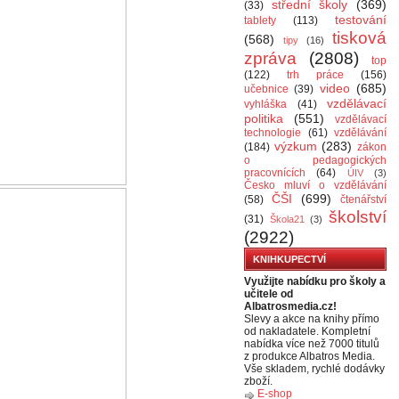
střední školy
(369)
(33)
testování
tablety
(113)
tisková
(568)
tipy
(16)
zpráva
(2808)
top
(122)
trh práce
(156)
video
(685)
učebnice
(39)
vzdělávací
vyhláška
(41)
politika
(551)
vzdělávací
technologie
(61)
vzdělávání
výzkum
(283)
(184)
zákon
o pedagogických
pracovnících
(64)
ÚIV
(3)
Česko mluví o vzdělávání
ČŠI
(699)
(58)
čtenářství
školství
(31)
Škola21
(3)
(2922)
KNIHKUPECTVÍ
Využijte nabídku pro školy a
učitele od
Albatrosmedia.cz!
Slevy a akce na knihy přímo
od nakladatele. Kompletní
nabídka více než 7000 titulů
z produkce Albatros Media.
Vše skladem, rychlé dodávky
zboží.
E-shop