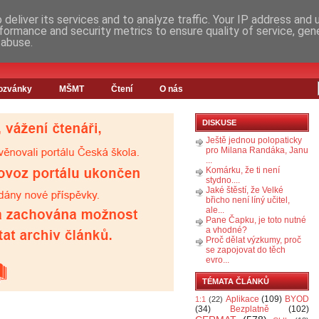
deliver its services and to analyze traffic. Your IP address and
formance and security metrics to ensure quality of service, ge
 abuse.
ozvánky
MŠMT
Čtení
O nás
DISKUSE
Ještě jednou polopaticky
pro Milana Randáka, Janu
...
Komárku, že ti není
stydno....
Jaké štěstí, že Velké
břicho není líný učitel,
ale...
Pane Čapku, je toto nutné
a vhodné?
Proč dělat výzkumy, proč
se zapojovat do těch
evro...
TÉMATA ČLÁNKŮ
Aplikace
(109)
BYOD
1:1
(22)
(34)
Bezplatně
(102)