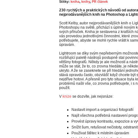
Štítky:
kniha
,
knihy
,
PR článek
230 rychlých a praktických návodů od autor
nejprodávanějších knih na Photoshop a Ligh
Scott Kelby, autor nejprodávanějších knih o Li
Photoshopu na světě, přichází s úplně novým
svých příruček. Kniha je sestavena z kratších n
vás provedou jednotlivými činnostmi, které zro
potřebujete, abyste se mohli rychle vrátit k sa
úpravám.
Lightroom se díky svým nepřeberným možnoste
rozšiřující paletě nástrojů postupně stal povin
většiny fotografů. Někdy je ale možností a nástro
může se stát, že to, co zrovna hledáte, je někd
ukryto. A že se zaseknete se při hledání jednoho
stává opravdu často, obzvlášť když chcete být 
nejdříve hotovi. A přesně pro tyto situace byla 
problémů našli vše, co zrovna potřebujete, i s 
použít.
V
knize
se dozvíte, jak nejsnáze:
Nastavit import a organizaci fotografií
Najít všechna potřebná nastavení prog
Provést úpravy kontrastu, expozice a vy
Snížit šum, retušovat nečistoty, odstrani
Používat štětec k místním úpravám