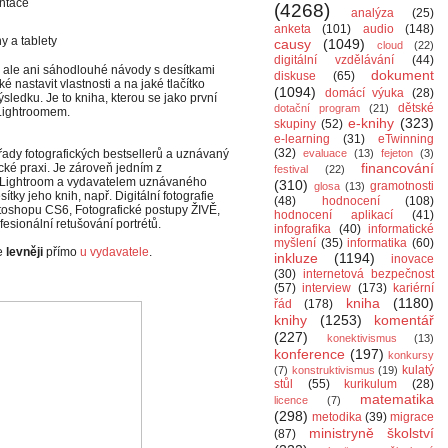
entace
(4268)
analýza
(25)
anketa
(101)
audio
(148)
y a tablety
causy
(1049)
cloud
(22)
digitální vzdělávání
(44)
ví, ale ani sáhodlouhé návody s desítkami
dokument
diskuse
(65)
ké nastavit vlastnosti a na jaké tlačítko
(1094)
domácí výuka
(28)
ledku. Je to kniha, kterou se jako první
dětské
dotační program
(21)
 Lightroomem.
e-knihy
(323)
skupiny
(52)
e-learning
(31)
eTwinning
(32)
or řady fotografických bestsellerů a uznávaný
evaluace
(13)
fejeton
(3)
financování
cké praxi. Je zároveň jedním z
festival
(22)
a Lightroom a vydavatelem uznávaného
(310)
gramotnosti
glosa
(13)
tky jeho knih, např. Digitální fotografie
(48)
hodnocení
(108)
otoshopu CS6, Fotografické postupy ŽIVĚ,
hodnocení aplikací
(41)
esionální retušování portrétů.
infografika
(40)
informatické
myšlení
(35)
informatika
(60)
e
levněji
přímo
u vydavatele
.
inkluze
(1194)
inovace
(30)
internetová bezpečnost
(57)
interview
(173)
kariérní
kniha
(1180)
řád
(178)
knihy
(1253)
komentář
(227)
konektivismus
(13)
konference
(197)
konkursy
kulatý
(7)
konstruktivismus
(19)
stůl
(55)
kurikulum
(28)
matematika
licence
(7)
(298)
metodika
(39)
migrace
ministryně školství
(87)