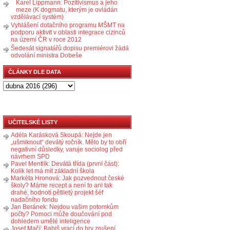
Karel Lippmann: Pozitivismus a jeho
meze (K dogmatu, kterým je ovládán
vzdělávací systém)
Vyhlášení dotačního programu MŠMT na
podporu aktivit v oblasti integrace cizinců
na území ČR v roce 2012
Šedesát signatářů dopisu premiérovi žádá
odvolání ministra Dobeše
ČLÁNKY DLE DATA
UČITELSKÉ LISTY
Adéla Karásková Skoupá: Nejde jen
„ušmiknout“ devátý ročník. Mělo by to obří
negativní důsledky, varuje sociolog před
návrhem SPD
Pavel Mentlík: Devátá třída (první část):
Kolik let má mít základní škola
Markéta Hronová: Jak pozvednout české
školy? Máme recept a není to ani tak
drahé, hodnotí pětiletý projekt šéf
nadačního fondu
Jan Beránek: Nejdou vašim potomkům
počty? Pomoci může doučování pod
dohledem umělé inteligence
Josef Mačí: Babiš vrací do hry zrušení