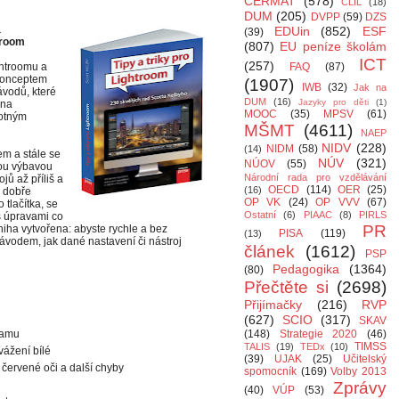
CERMAT
(578)
CLIL
(18)
DUM
(205)
DVPP
(59)
DZS
a
EDUin
(852)
ESF
(39)
troom
(807)
EU peníze školám
ICT
(257)
ghtroomu a
FAQ
(87)
 konceptem
(1907)
IWB
(32)
Jak na
ávodů, které
DUM
(16)
Jazyky pro děti
(1)
vna
MOOC
(35)
MPSV
(61)
motným
MŠMT
(4611)
NAEP
NIDV
(228)
NIDM
(58)
(14)
m a stále se
NÚV
(321)
NÚOV
(55)
nou výbavou
Národní rada pro vzdělávání
jů až příliš a
OECD
(114)
OER
(25)
(16)
e dobře
OP VK
(24)
OP VVV
(67)
 tlačítka, se
Ostatní
(6)
PIAAC
(8)
PIRLS
s úpravami co
PR
kniha vytvořena: abyste rychle a bez
PISA
(119)
(13)
návodem, jak dané nastavení či nástroj
článek
(1612)
PSP
Pedagogika
(1364)
(80)
Přečtěte si
(2698)
Přijímačky
(216)
RVP
(627)
SCIO
(317)
SKAV
ramu
(148)
Strategie 2020
(46)
TIMSS
TALIS
(19)
TEDx
(10)
vážení bílé
(39)
UJAK
(25)
Učitelský
t červené oči a další chyby
spomocník
(169)
Volby 2013
Zprávy
(40)
VÚP
(53)