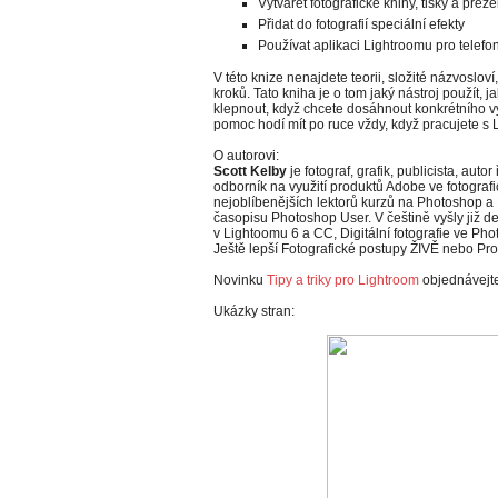
Vytvářet fotografické knihy, tisky a prez
Přidat do fotografií speciální efekty
Používat aplikaci Lightroomu pro telefon
V této knize nenajdete teorii, složité názvoslo
kroků. Tato kniha je o tom jaký nástroj použít, ja
klepnout, když chcete dosáhnout konkrétního výs
pomoc hodí mít po ruce vždy, když pracujete s
O autorovi:
Scott Kelby
je fotograf, grafik, publicista, aut
odborník na využití produktů Adobe ve fotografi
nejoblíbenějších lektorů kurzů na Photoshop 
časopisu Photoshop User. V češtině vyšly již desí
v Lightoomu 6 a CC, Digitální fotografie ve Ph
Ještě lepší Fotografické postupy ŽIVĚ nebo Prof
Novinku
Tipy a triky pro Lightroom
objednávejt
Ukázky stran: