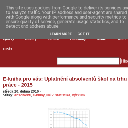
This site uses cookies from Google to deliver its services an
to analyze traffic. Your IP address and user-agent are shared
with Google along with performance and security metrics to
ensure quality of service, generate usage statistics, and to
detect and address abuse.
LEARN MORE
GOT IT
Zprávy
Názory
Inkluze
Pozvánky
MŠMT
Čtení
O nás
E-kniha pro vás: Uplatnění absolventů škol na trhu
práce - 2015
středa 20. dubna 2016
·
Štítky:
absolventi
,
e-knihy
,
NÚV
,
statistika
,
výzkum