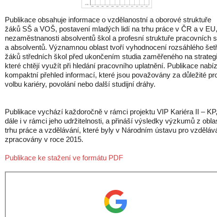
Publikace obsahuje informace o vzdělanostní a oborové struktuře
žáků SŠ a VOŠ, postavení mladých lidí na trhu práce v ČR a v EU
nezaměstnanosti absolventů škol a profesní struktuře pracovních si
a absolventů. Významnou oblast tvoří vyhodnocení rozsáhlého šet
žáků středních škol před ukončením studia zaměřeného na strategi
které chtějí využít při hledání pracovního uplatnění. Publikace nabíz
kompaktní přehled informací, které jsou považovány za důležité pr
volbu kariéry, povolání nebo další studijní dráhy.
Publikace vychází každoročně v rámci projektu VIP Kariéra II – KP
dále i v rámci jeho udržitelnosti, a přináší výsledky výzkumů z oblas
trhu práce a vzdělávání, které byly v Národním ústavu pro vzděláv
zpracovány v roce 2015.
Publikace ke stažení ve formátu PDF