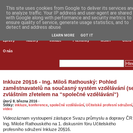
This site uses cookies from Google to deliver its services an
to analyze traffic. Your IP address and user-agent are shared
with Google along with performance and security metrics to
ensure quality of service, generate usage statistics, and to
detect and address abuse.
LEARN MORE
GOT IT
Zprávy
Názory
Inkluze
Pozvánky
MŠMT
Čtení
O nás
Inkluze 20§16 - Ing. Miloš Rathouský: Pohled
zaměstnavatelů na současný systém vzdělávání (s
zvláštním zřetelem na "společné vzdělávání")
úterý 8. března 2016
·
Štítky:
inkluze
,
konference
,
společné vzdělávání
,
Učitelské profesní sdružení
,
video
Videozáznam vystoupení zástupce Svazu průmyslu a dopravy ČR
Ing. Miloše Rathouského na 1. diskusním fóru Učitelského
profesního sdružení Inkluze 20§16.