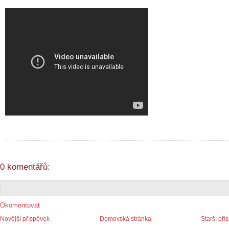
0 komentářů:
Okomentovat
Novější příspěvek
Domovská stránka
Starší pří