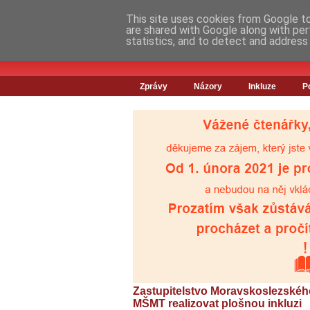
This site uses cookies from Google to 
are shared with Google along with per
statistics, and to detect and address
Zprávy
Názory
Inkluze
P
Zastupitelstvo Moravskoslezskéh
MŠMT realizovat plošnou inkluzi