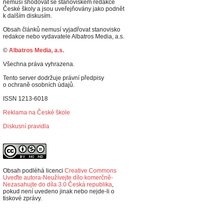
nemusí shodovat se stanoviskem redakce
České školy a jsou uveřejňovány jako podnět
k dalším diskusím.
Obsah článků nemusí vyjadřovat stanovisko
redakce nebo vydavatele Albatros Media, a.s.
©
Albatros Media, a.s.
Všechna práva vyhrazena.
Tento server dodržuje právní předpisy
o ochraně osobních údajů.
ISSN 1213-6018
Reklama na České škole
Diskusní pravidla
Obsah podléhá licenci
Creative Commons
Uveďte autora-Neužívejte dílo komerčně-
Nezasahujte do díla 3.0 Česká republika
,
p
okud není uvedeno jinak nebo nejde-li o
tiskové zprávy.