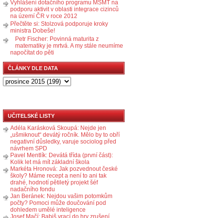
Vyhlášení dotačního programu MŠMT na
podporu aktivit v oblasti integrace cizinců
na území ČR v roce 2012
Přečtěte si: Stolzová podporuje kroky
ministra Dobeše!
Petr Fischer: Povinná maturita z
matematiky je mrtvá. A my stále neumíme
napočítat do pěti
ČLÁNKY DLE DATA
UČITELSKÉ LISTY
Adéla Karásková Skoupá: Nejde jen
„ušmiknout“ devátý ročník. Mělo by to obří
negativní důsledky, varuje sociolog před
návrhem SPD
Pavel Mentlík: Devátá třída (první část):
Kolik let má mít základní škola
Markéta Hronová: Jak pozvednout české
školy? Máme recept a není to ani tak
drahé, hodnotí pětiletý projekt šéf
nadačního fondu
Jan Beránek: Nejdou vašim potomkům
počty? Pomoci může doučování pod
dohledem umělé inteligence
Josef Mačí: Babiš vrací do hry zrušení