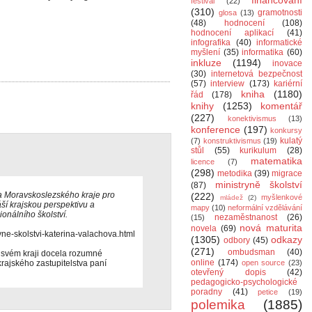
financování
festival
(22)
(310)
gramotnosti
glosa
(13)
(48)
hodnocení
(108)
hodnocení aplikací
(41)
infografika
(40)
informatické
myšlení
(35)
informatika
(60)
inkluze
(1194)
inovace
(30)
internetová bezpečnost
(57)
interview
(173)
kariérní
kniha
(1180)
řád
(178)
knihy
(1253)
komentář
(227)
konektivismus
(13)
konference
(197)
konkursy
kulatý
(7)
konstruktivismus
(19)
stůl
(55)
kurikulum
(28)
matematika
licence
(7)
(298)
metodika
(39)
migrace
ministryně školství
(87)
 Moravskoslezského kraje pro
(222)
myšlenkové
mládež
(2)
áší krajskou perspektivu a
mapy
(10)
neformální vzdělávání
onálního školství.
nezaměstnanost
(26)
(15)
nová maturita
novela
(69)
yne-skolstvi-katerina-valachova.html
(1305)
odkazy
odbory
(45)
(271)
ombudsman
(40)
 svém kraji docela rozumné
online
(174)
krajského zastupitelstva paní
open source
(23)
otevřený dopis
(42)
pedagogicko-psychologické
poradny
(41)
petice
(19)
polemika
(1885)