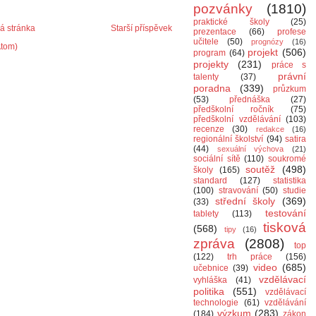
pozvánky
(1810)
praktické školy
(25)
 stránka
Starší příspěvek
prezentace
(66)
profese
učitele
(50)
prognózy
(16)
Atom)
projekt
(506)
program
(64)
projekty
(231)
práce s
právní
talenty
(37)
poradna
(339)
průzkum
(53)
přednáška
(27)
předškolní ročník
(75)
předškolní vzdělávání
(103)
recenze
(30)
redakce
(16)
regionální školství
(94)
satira
(44)
sexuální výchova
(21)
sociální sítě
(110)
soukromé
soutěž
(498)
školy
(165)
standard
(127)
statistika
(100)
stravování
(50)
studie
střední školy
(369)
(33)
testování
tablety
(113)
tisková
(568)
tipy
(16)
zpráva
(2808)
top
(122)
trh práce
(156)
video
(685)
učebnice
(39)
vzdělávací
vyhláška
(41)
politika
(551)
vzdělávací
technologie
(61)
vzdělávání
výzkum
(283)
(184)
zákon