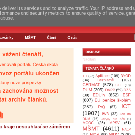
deliver its services and to analyze traffic. Your IP address and
formance and security metrics to ensure quality of service, ge
 abuse.
ozvánky
MŠMT
Čtení
O nás
DISKUSE
Načítání
TÉMATA ČLÁNKŮ
Aplikace
(109)
BYOD
1:1
(22)
(34)
Bezplatně
(102)
CERMAT
(578)
CLIL
(18)
DUM
(205)
DVPP
(59)
DZS
EDUin
(852)
ESF
(39)
(807)
EU peníze školám
ICT
(257)
FAQ
(87)
(1907)
IWB
(32)
Jak na
DUM
(16)
Jazyky pro děti
(1)
MOOC
(35)
MPSV
(61)
o kraje nesouhlasí se záměrem
MŠMT
(4611)
NAEP
NIDV
(228)
NIDM
(58)
(14)