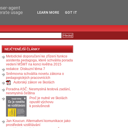
RSS
KOMENTÁŘE
 user-agent
nerate usage
LEARN MORE
GOT IT
NEJČTENĚJŠÍ ČLÁNKY
Metodické doporučení ke zřízení funkce
asistenta pedagoga, které schválila porada
vedení MŠMT na konci května 2015
redakce: Diskuzní téma 7
Sněmovna schválila novelu zákona o
pedagogických pracovnících
Autorský zákon ve školách
Poradna ASČ: Nesmyslná testová zadání,
nesmyslná čeština
Proč je nutné ve školách
opustit výchovu
k poslušnosti
Jan Koucun: Alternativní komunikace jako
prostředek vzdělávání