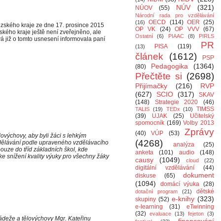
NÚV
(321)
NÚOV
(55)
Národní rada pro vzdělávání
OECD
(114)
OER
(25)
(16)
ezského kraje ze dne 17. prosince 2015
OP VK
(24)
OP VVV
(67)
kého kraje ještě není zveřejněno, ale
Ostatní
(6)
PIAAC
(8)
PIRLS
 již o tomto usnesení informovala paní
PR
PISA
(119)
(13)
článek
(1612)
PSP
Pedagogika
(1364)
(80)
Přečtěte si
(2698)
Přijímačky
(216)
RVP
(627)
SCIO
(317)
SKAV
(148)
Strategie 2020
(46)
TIMSS
TALIS
(19)
TEDx
(10)
(39)
UJAK
(25)
Učitelský
spomocník
(169)
Volby 2013
Zprávy
(40)
VÚP
(53)
lovýchovy, aby byli žáci s lehkým
(4268)
dělávání podle upraveného vzdělávacího
analýza
(25)
ouze do tříd základních škol, kde
anketa
(101)
audio
(148)
e snížení kvality výuky pro všechny žáky
causy
(1049)
cloud
(22)
digitální vzdělávání
(44)
dokument
diskuse
(65)
(1094)
domácí výuka
(28)
dětské
dotační program
(21)
e-knihy
(323)
skupiny
(52)
e-learning
(31)
eTwinning
(32)
evaluace
(13)
fejeton
(3)
ládeže a tělovýchovy Mgr. Kateřinu