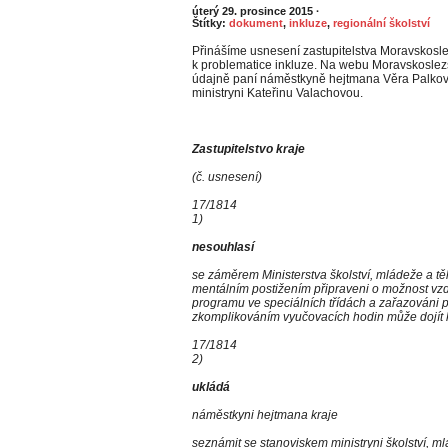
úterý 29. prosince 2015
·
Štítky:
dokument
,
inkluze
,
regionální školství
Přinášíme usnesení zastupitelstva Moravskosl
k problematice inkluze. Na webu Moravskoslezs
údajně paní náměstkyně hejtmana Věra Palková
ministryni Kateřinu Valachovou.
Zastupitelstvo kraje
(č. usnesení)
17/1814
1)
nesouhlasí
se záměrem Ministerstva školství, mládeže a tě
mentálním postižením připraveni o možnost vz
programu ve speciálních třídách a zařazováni p
zkomplikováním vyučovacích hodin může dojít k
17/1814
2)
ukládá
náměstkyni hejtmana kraje
seznámit se stanoviskem ministryni školství, m