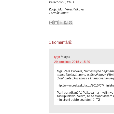
Valachovou, Ph.D.
Zodp
.: Mgr. Věra Palková
Termín
: ihned
1 komentářů:
tyrjir
řekl(a)...
29. prosince 2015 v 15:20
Mgr. Věra Palková, Náměstkyně hejtmana
oblast školství, sportu a tělovýchovy. Přin
dlouholeté zkušenosti s financováním regi
http://www.ceskaskola.cz/2015/07/ministr
Paní poradkyně V. Palková má myslím ve
zastupitelstvo. Věřím, že se stanoviskem 
ministryni dobře seznámí. J. Týř