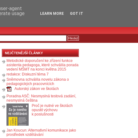
RSS
KOMENTÁŘE
 user-agent
nerate usage
LEARN MORE
GOT IT
NEJČTENĚJŠÍ ČLÁNKY
Metodické doporučení ke zřízení funkce
asistenta pedagoga, které schválila porada
vedení MŠMT na konci května 2015
redakce: Diskuzní téma 7
Sněmovna schválila novelu zákona o
pedagogických pracovnících
Autorský zákon ve školách
Poradna ASČ: Nesmyslná testová zadání,
nesmyslná čeština
Proč je nutné ve školách
opustit výchovu
k poslušnosti
Jan Koucun: Alternativní komunikace jako
prostředek vzdělávání