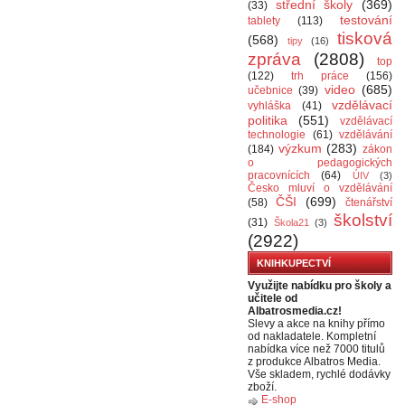
střední školy
(369)
(33)
testování
tablety
(113)
tisková
(568)
tipy
(16)
zpráva
(2808)
top
(122)
trh práce
(156)
video
(685)
učebnice
(39)
vzdělávací
vyhláška
(41)
politika
(551)
vzdělávací
technologie
(61)
vzdělávání
výzkum
(283)
(184)
zákon
o pedagogických
pracovnících
(64)
ÚIV
(3)
Česko mluví o vzdělávání
ČŠI
(699)
(58)
čtenářství
školství
(31)
Škola21
(3)
(2922)
KNIHKUPECTVÍ
Využijte nabídku pro školy a
učitele od
Albatrosmedia.cz!
Slevy a akce na knihy přímo
od nakladatele. Kompletní
nabídka více než 7000 titulů
z produkce Albatros Media.
Vše skladem, rychlé dodávky
zboží.
E-shop