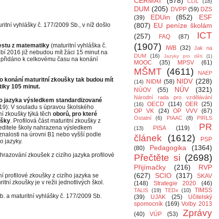
CERMAT
(578)
CLIL
(18)
DUM
(205)
DVPP
(59)
DZS
EDUin
(852)
ESF
(39)
itní vyhlášky č. 177/2009 Sb., v níž došlo
(807)
EU peníze školám
ICT
(257)
FAQ
(87)
(1907)
estu z matematiky
(maturitní vyhláška č.
IWB
(32)
Jak na
bí 2016 již nebudou mít žáci 15 minut na
DUM
(16)
Jazyky pro děti
(1)
e přidáno k celkovému času na konání
MOOC
(35)
MPSV
(61)
MŠMT
(4611)
NAEP
 konání maturitní zkoušky tak budou mít
NIDV
(228)
NIDM
(58)
(14)
iky 105 minut.
NÚV
(321)
NÚOV
(55)
Národní rada pro vzdělávání
ího jazyka výsledkem standardizované
OECD
(114)
OER
(25)
(16)
 19): V souladu s úpravou školského
OP VK
(24)
OP VVV
(67)
í zkoušky týká těch
oborů, pro které
Ostatní
(6)
PIAAC
(8)
PIRLS
ušky
. Profilová část maturitní zkoušky z
PR
ředitele školy nahrazena výsledkem
PISA
(119)
(13)
znalosti na úrovni B1 nebo vyšší podle
článek
(1612)
PSP
 jazyky.
Pedagogika
(1364)
(80)
razování zkoušek z cizího jazyka profilové
Přečtěte si
(2698)
Přijímačky
(216)
RVP
(627)
SCIO
(317)
 profilové zkoušky z cizího jazyka se
SKAV
itní zkoušky je v režii jednotlivých škol.
(148)
Strategie 2020
(46)
TIMSS
TALIS
(19)
TEDx
(10)
. a maturitní vyhlášky č. 177/2009 Sb.
(39)
UJAK
(25)
Učitelský
spomocník
(169)
Volby 2013
Zprávy
(40)
VÚP
(53)