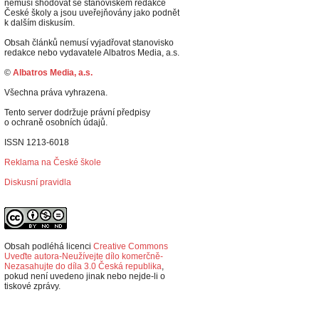
nemusí shodovat se stanoviskem redakce
České školy a jsou uveřejňovány jako podnět
k dalším diskusím.
Obsah článků nemusí vyjadřovat stanovisko
redakce nebo vydavatele Albatros Media, a.s.
©
Albatros Media, a.s.
Všechna práva vyhrazena.
Tento server dodržuje právní předpisy
o ochraně osobních údajů.
ISSN 1213-6018
Reklama na České škole
Diskusní pravidla
Obsah podléhá licenci
Creative Commons
Uveďte autora-Neužívejte dílo komerčně-
Nezasahujte do díla 3.0 Česká republika
,
p
okud není uvedeno jinak nebo nejde-li o
tiskové zprávy.