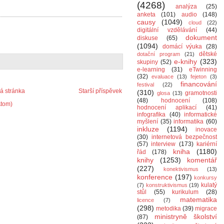
(4268)
analýza
(25)
anketa
(101)
audio
(148)
causy
(1049)
cloud
(22)
digitální vzdělávání
(44)
dokument
diskuse
(65)
(1094)
domácí výuka
(28)
dětské
dotační program
(21)
e-knihy
(323)
skupiny
(52)
e-learning
(31)
eTwinning
(32)
evaluace
(13)
fejeton
(3)
financování
festival
(22)
 stránka
Starší příspěvek
(310)
gramotnosti
glosa
(13)
(48)
hodnocení
(108)
Atom)
hodnocení aplikací
(41)
infografika
(40)
informatické
myšlení
(35)
informatika
(60)
inkluze
(1194)
inovace
(30)
internetová bezpečnost
(57)
interview
(173)
kariérní
kniha
(1180)
řád
(178)
knihy
(1253)
komentář
(227)
konektivismus
(13)
konference
(197)
konkursy
kulatý
(7)
konstruktivismus
(19)
stůl
(55)
kurikulum
(28)
matematika
licence
(7)
(298)
metodika
(39)
migrace
ministryně školství
(87)