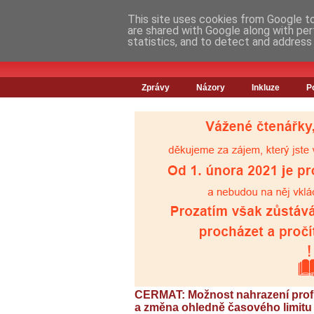
This site uses cookies from Google to 
are shared with Google along with per
statistics, and to detect and address
Zprávy
Názory
Inkluze
P
CERMAT: Možnost nahrazení profil
a změna ohledně časového limitu 