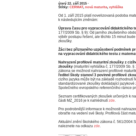
úterý 22. září 2015
·
Štítky:
CERMAT
,
nová maturita
,
vyhláška
Od 1. září 2015 platí novelizovaná podoba matur
k následujícím změnám:
Úprava času pro vypracování didaktického t
177/2009 Sb. § 9): Od jarního zkušebního obdo
výběr postupu řešení, ale těchto 15 minut bud
zkoušky.
Žáci bez přiznaného uzpůsobení podmínek pro
na vypracování didaktického testu z matemat
Nahrazení profilové maturitní zkoušky z ciz
zkoušky
(maturitní vyhláška č. 177/2009 Sb. §
zákona se možnost nahrazení profilové maturitn
ředitel školy stanoví 3 povinné profilové zko
cizího jazyka může být na základě rozhodnutí 
standardizované zkoušky dokládající jazykové 
Společného evropského referenčního rámce pro
Seznam certifikovaných zkoušek určených k nah
části MZ_2016 je k nahlédnutí
zde
.
Pro podrobnější informace k možnosti nahrazení
obraťte na vedení své školy. Profilová část matur
Aktuální znění školského zákona č. 561/2004 Sb
naleznete na odkazu
zde
.