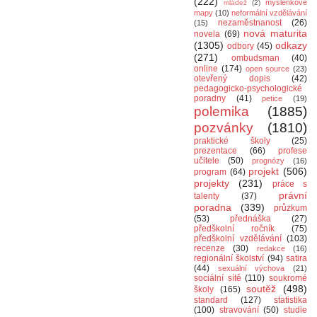
(222)
myšlenkové
mládež
(2)
mapy
(10)
neformální vzdělávání
nezaměstnanost
(26)
(15)
nová maturita
novela
(69)
(1305)
odkazy
odbory
(45)
(271)
ombudsman
(40)
online
(174)
open source
(23)
otevřený dopis
(42)
pedagogicko-psychologické
poradny
(41)
petice
(19)
polemika
(1885)
pozvánky
(1810)
praktické školy
(25)
prezentace
(66)
profese
učitele
(50)
prognózy
(16)
projekt
(506)
program
(64)
projekty
(231)
práce s
právní
talenty
(37)
poradna
(339)
průzkum
(53)
přednáška
(27)
předškolní ročník
(75)
předškolní vzdělávání
(103)
recenze
(30)
redakce
(16)
regionální školství
(94)
satira
(44)
sexuální výchova
(21)
sociální sítě
(110)
soukromé
soutěž
(498)
školy
(165)
standard
(127)
statistika
(100)
stravování
(50)
studie