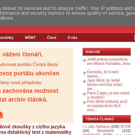
deliver its services and to analyze traffic. Your IP address and
formance and security metrics to ensure quality of service, ge
 abuse.
ozvánky
MŠMT
Čtení
O nás
DISKUSE
Ještě jednou polopaticky
pro Milana Randáka, Janu
...
Komárku, že ti není
stydno....
Jaké štěstí, že Velké
břicho není líný učitel,
ale...
Pane Čapku, je toto nutné
a vhodné?
Proč dělat výzkumy, proč
se zapojovat do těch
evro...
TÉMATA ČLÁNKŮ
ové zkoušky z cizího jazyka
Aplikace
(109)
BYOD
1:1
(22)
(34)
Bezplatně
(102)
na didaktický test z matematiky