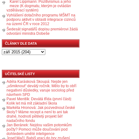
Karel Lippmann: Pozitivismus a jeho
meze (K dogmatu, kterým je ovládán
vzdělávací systém)
Vyhlášení dotačního programu MŠMT na
podporu aktivit v oblasti integrace cizinců
na území ČR v roce 2012
Šedesát signatářů dopisu premiérovi žádá
odvolání ministra Dobeše
ČLÁNKY DLE DATA
UČITELSKÉ LISTY
Adéla Karásková Skoupá: Nejde jen
„ušmiknout“ devátý ročník. Mělo by to obří
negativní důsledky, varuje sociolog před
návrhem SPD
Pavel Mentlík: Devátá třída (první část):
Kolik let má mít základní škola
Markéta Hronová: Jak pozvednout české
školy? Máme recept a není to ani tak
drahé, hodnotí pětiletý projekt šéf
nadačního fondu
Jan Beránek: Nejdou vašim potomkům
počty? Pomoci může doučování pod
dohledem umělé inteligence
Josef Mačí: Babiš vrací do hry zrušení