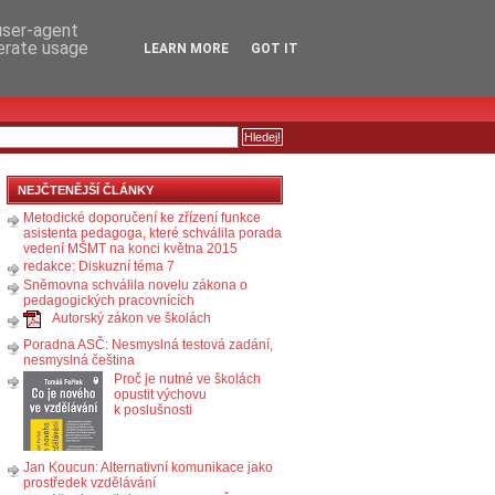
RSS
KOMENTÁŘE
 user-agent
nerate usage
LEARN MORE
GOT IT
NEJČTENĚJŠÍ ČLÁNKY
Metodické doporučení ke zřízení funkce
asistenta pedagoga, které schválila porada
vedení MŠMT na konci května 2015
redakce: Diskuzní téma 7
Sněmovna schválila novelu zákona o
pedagogických pracovnících
Autorský zákon ve školách
Poradna ASČ: Nesmyslná testová zadání,
nesmyslná čeština
Proč je nutné ve školách
opustit výchovu
k poslušnosti
Jan Koucun: Alternativní komunikace jako
prostředek vzdělávání