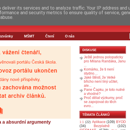
deliver its services and to analyze traffic. Your IP address and
formance and security metrics to ensure quality of service, ge
 abuse.
ozvánky
MŠMT
Čtení
O nás
DISKUSE
Ještě jednou polopaticky
pro Milana Randáka, Janu
...
Komárku, že ti není
stydno....
Jaké štěstí, že Velké
břicho není líný učitel,
ale...
Pane Čapku, je toto nutné
a vhodné?
Proč dělat výzkumy, proč
se zapojovat do těch
evro...
TÉMATA ČLÁNKŮ
a a absurdní argumenty
Aplikace
(109)
BYOD
1:1
(22)
(34)
Bezplatně
(102)