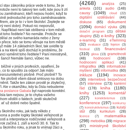
(4268)
analýza
(25)
í stav zákoníku práce vede k tomu, že je
anketa
(101)
audio
(148)
tože není to takový ten svět, kde jsou ti zlí
causy
(1049)
cloud
(22)
ou zaměstnanci, kteří nejsou hodní, když to
digitální vzdělávání
(44)
 úplně jednoduché pro toho zaměstnavatele.
dokument
em, ale je to i v tom školství. Zeptejte se
diskuse
(65)
erý není dobrý. Pokud nic neporušil,
(1094)
domácí výuka
(28)
. Například není tak oblíbená v tom městě.
dětské
dotační program
(21)
t toho ředitele? No nemáte. Protože se
e-knihy
(323)
skupiny
(52)
 udělal ze svého kamaráda nebo z ženy
e-learning
(31)
eTwinning
 to přece, kdo se tomu věnuje na tom městě
(32)
evaluace
(13)
fejeton
(3)
ž máte 14 základních škol, tak uvidíte ty
financování
festival
(22)
ná a na které spíš dochází k problému, že
(310)
gramotnosti
anci vyměnit toho ředitele? Paní ministryně,
glosa
(13)
 šanci! Nemáte šanci, vůbec ne.
(48)
hodnocení
(108)
hodnocení aplikací
(41)
ěžné v jiných profesích, opatření, že
infografika
(40)
informatické
, co to spustilo za odpor! Jak málo
myšlení
(35)
informatika
(60)
nesrozumitelné) plošně. Proč plošně? To
inkluze
(1194)
inovace
lně. Ne plošně všem dávat smlouvy na dobu
(30)
internetová bezpečnost
měnit. Takže ten zákon prostě je zbytečný,
(57)
interview
(173)
kariérní
ří. Ale v okamžiku, kdy ta čísla nebudeme
kniha
(1180)
řád
(178)
na poslance Gabala
byl naprosto korektní.
knihy
(1253)
komentář
ísla tam nejsou, je to chyba vašeho
(227)
konektivismus
(13)
hom věděli o faktech, jestli skutečně
konference
(197)
ať už dobré nebo špatné.
konkursy
kulatý
(7)
konstruktivismus
(19)
 školního roku, jak tady někdo z
stůl
(55)
kurikulum
(28)
kona a podle logiky školské veřejnosti je
matematika
licence
(7)
ostí a interpretace rodičovské veřejnosti a
(298)
metodika
(39)
migrace
ok začíná 1. září a končí 30. 6. Tak to
ministryně školství
(87)
ku školního roku, a jinak to vnímají žáci a