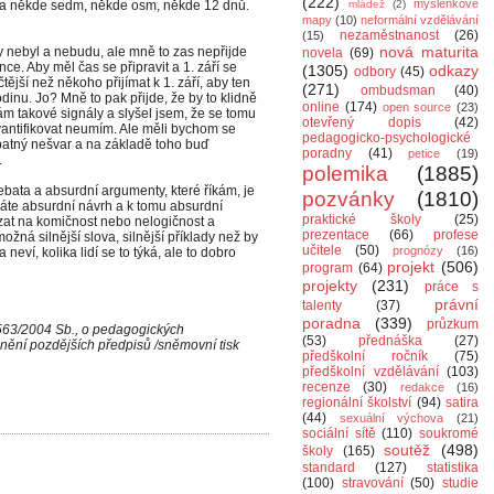
(222)
myšlenkové
ska někde sedm, někde osm, někde 12 dnů.
mládež
(2)
mapy
(10)
neformální vzdělávání
nezaměstnanost
(26)
(15)
nová maturita
ly nebyl a nebudu, ale mně to zas nepřijde
novela
(69)
ce. Aby měl čas se připravit a 1. září se
(1305)
odkazy
odbory
(45)
tější než někoho přijímat k 1. září, aby ten
(271)
ombudsman
(40)
inu. Jo? Mně to pak přijde, že by to klidně
online
(174)
open source
(23)
m takové signály a slyšel jsem, že se tomu
otevřený dopis
(42)
 kvantifikovat neumím. Ale měli bychom se
pedagogicko-psychologické
 špatný nešvar a na základě toho buď
poradny
(41)
petice
(19)
.
polemika
(1885)
bata a absurdní argumenty, které říkám, je
pozvánky
(1810)
 máte absurdní návrh a k tomu absurdní
praktické školy
(25)
zat na komičnost nebo nelogičnost a
prezentace
(66)
profese
žná silnější slova, silnější příklady než by
učitele
(50)
prognózy
(16)
neví, kolika lidí se to týká, ale to dobro
projekt
(506)
program
(64)
projekty
(231)
práce s
právní
talenty
(37)
poradna
(339)
průzkum
 563/2004 Sb., o pedagogických
(53)
přednáška
(27)
nění pozdějších předpisů /sněmovní tisk
předškolní ročník
(75)
předškolní vzdělávání
(103)
recenze
(30)
redakce
(16)
regionální školství
(94)
satira
(44)
sexuální výchova
(21)
sociální sítě
(110)
soukromé
soutěž
(498)
školy
(165)
standard
(127)
statistika
(100)
stravování
(50)
studie