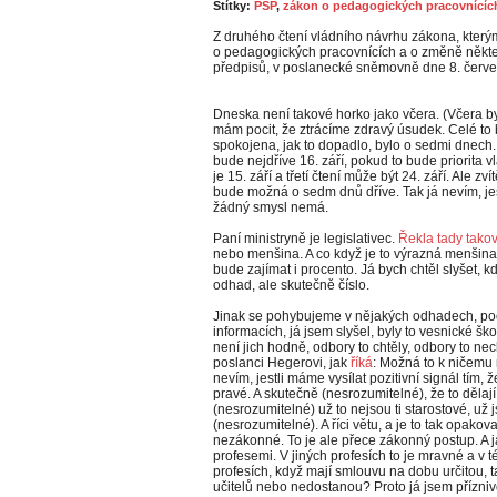
Štítky:
PSP
,
zákon o pedagogických pracovnícíc
Z druhého čtení vládního návrhu zákona, který
o pedagogických pracovnících a o změně někte
předpisů, v poslanecké sněmovně dne 8. červ
Dneska není takové horko jako včera. (Včera by
mám pocit, že ztrácíme zdravý úsudek. Celé to b
spokojena, jak to dopadlo, bylo o sedmi dnech. 
bude nejdříve 16. září, pokud to bude priorita v
je 15. září a třetí čtení může být 24. září. Ale zví
bude možná o sedm dnů dříve. Tak já nevím, jestl
žádný smysl nemá.
Paní ministryně je legislativec.
Řekla tady tako
nebo menšina. A co když je to výrazná menšina? 
bude zajímat i procento. Já bych chtěl slyšet, k
odhad, ale skutečně číslo.
Jinak se pohybujeme v nějakých odhadech, poc
informacích, já jsem slyšel, byly to vesnické ško
není jich hodně, odbory to chtěly, odbory to ne
poslanci Hegerovi, jak
říká
: Možná to k ničemu n
nevím, jestli máme vysílat pozitivní signál tím, 
pravé. A skutečně (nesrozumitelné), že to dělaj
(nesrozumitelné) už to nejsou ti starostové, už j
(nesrozumitelné). A říci větu, a je to tak opakov
nezákonné. To je ale přece zákonný postup. A já 
profesemi. V jiných profesích to je mravné a v t
profesích, když mají smlouvu na dobu určitou, 
učitelů nebo nedostanou? Proto já jsem přízni