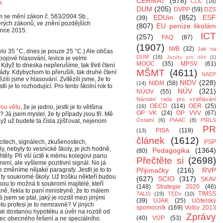
CERMAT
(578)
CLIL
(18)
h
DUM
(205)
DVPP
(59)
DZS
m se mění zákon č. 563/2004 Sb.,
EDUin
(852)
ESF
(39)
rých zákonů, ve znění pozdějších
(807)
EU peníze školám
ence 2015.
ICT
(257)
FAQ
(87)
(1907)
IWB
(32)
Jak na
lo 35 °C, dnes je pouze 25 °C.) Ale občas
DUM
(16)
Jazyky pro děti
(1)
ojové hlasování, levice je velmi
MOOC
(35)
MPSV
(61)
Když to dneska nepřerušíme, tak třetí čtení
MŠMT
(4611)
lády. Kdybychom to přerušili, tak druhé čtení
NAEP
tězili jsme v hlasování. Zvítězili jsme, že to
NIDV
(228)
NIDM
(58)
(14)
i je to rozhodující. Pro tento školní rok to
NÚV
(321)
NÚOV
(55)
Národní rada pro vzdělávání
OECD
(114)
OER
(25)
(16)
vou větu
, že je jedno, jestli je to většina
OP VK
(24)
OP VVV
(67)
Já jsem myslel, že ty případy jsou tři. Mě
Ostatní
(6)
PIAAC
(8)
PIRLS
dyž už budete ta čísla zjišťovat, nejenom
PR
PISA
(119)
(13)
článek
(1612)
itech, signálech, zkušenostech,
PSP
ly, nebyly to vesnické školy, je jich hodně,
Pedagogika
(1364)
(80)
chtěly. Při vší úctě k mému kolegovi panu
Přečtěte si
(2698)
ení, ale vyšleme pozitivní signál. No já
že změníme nějaké paragrafy. Jestli je to to
Přijímačky
(216)
RVP
í ty soukromé školy. Už trošku někteří budou
(627)
SCIO
(317)
SKAV
sou to možná ti soukromí majitelé, kteří
(148)
Strategie 2020
(46)
aně, řekla to paní ministryně, že to málem
TIMSS
TALIS
(19)
TEDx
(10)
jsem se ptal, jaký je rozdíl mezi jinými
(39)
UJAK
(25)
Učitelský
éto profesi je to nemravné? V jiných
spomocník
(169)
Volby 2013
tak dostanou hypotéku a úvěr na rozdíl od
Zprávy
(40)
VÚP
(53)
vec obecného řešení a ne speciálního.