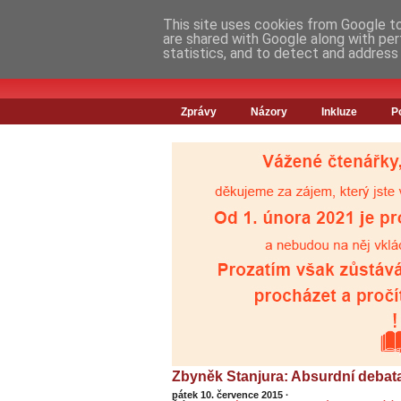
This site uses cookies from Google to 
are shared with Google along with per
statistics, and to detect and address
Zprávy
Názory
Inkluze
P
Zbyněk Stanjura: Absurdní debat
pátek 10. července 2015
·