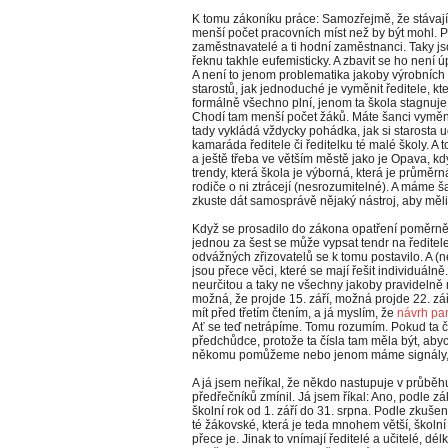
K tomu zákoníku práce: Samozřejmě, že stávajíc
menší počet pracovních míst než by být mohl. Pro
zaměstnavatelé a ti hodní zaměstnanci. Taky js
řeknu takhle eufemisticky. A zbavit se ho není
A není to jenom problematika jakoby výrobních fir
starostů, jak jednoduché je vyměnit ředitele, kt
formálně všechno plní, jenom ta škola stagnuje
Chodí tam menší počet žáků. Máte šanci vyměni
tady vykládá vždycky pohádka, jak si starosta
kamaráda ředitele či ředitelku té malé školy. A
a ještě třeba ve větším městě jako je Opava, kdy
trendy, která škola je výborná, která je průměr
rodiče o ni ztrácejí (nesrozumitelné). A máme š
zkuste dát samosprávě nějaký nástroj, aby měli
Když se prosadilo do zákona opatření poměrně b
jednou za šest se může vypsat tendr na ředitele
odvážných zřizovatelů se k tomu postavilo. A (
jsou přece věci, které se mají řešit individuá
neurčitou a taky ne všechny jakoby pravidelně 
možná, že projde 15. září, možná projde 22. zá
mít před třetím čtením, a já myslím, že
návrh pa
Ať se teď netrápíme. Tomu rozumím. Pokud ta č
předchůdce, protože ta čísla tam měla být, abyc
někomu pomůžeme nebo jenom máme signály, 
A já jsem neříkal, že někdo nastupuje v průběhu
předřečníků zmínil. Já jsem říkal: Ano, podle zá
školní rok od 1. září do 31. srpna. Podle zkušen
té žákovské, která je teda mnohem větší, školní r
přece je. Jinak to vnímají ředitelé a učitelé, dél