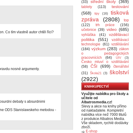
střední školy
(369)
(33)
testování
tablety
(113)
tisková
(568)
tipy
(16)
zpráva
(2808)
top
(122)
trh práce
(156)
video
(685)
učebnice
(39)
n. Co tím vlastně autor chtěl říci?
vzdělávací
vyhláška
(41)
politika
(551)
vzdělávací
technologie
(61)
vzdělávání
výzkum
(283)
(184)
zákon
o pedagogických
pracovnících
(64)
ÚIV
(3)
Česko mluví o vzdělávání
ČŠI
(699)
(58)
čtenářství
 opravdu nosné argumenty.
školství
(31)
Škola21
(3)
(2922)
KNIHKUPECTVÍ
Využijte nabídku pro školy a
učitele od
absurdni debaty s absurdnimi
Albatrosmedia.cz!
Slevy a akce na knihy přímo
asne ODS Stanislawskeho metodou -
od nakladatele. Kompletní
nabídka více než 7000 titulů
z produkce Albatros Media.
Vše skladem, rychlé dodávky
zboží.
E-shop