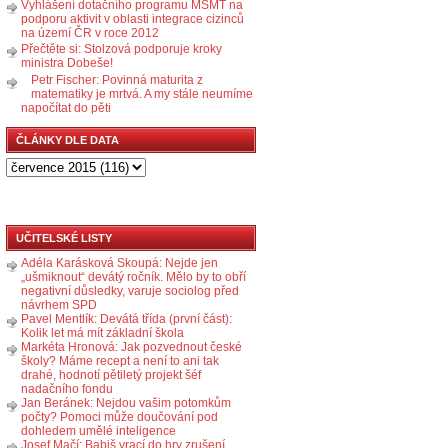
Vyhlášení dotačního programu MŠMT na
podporu aktivit v oblasti integrace cizinců
na území ČR v roce 2012
Přečtěte si: Stolzová podporuje kroky
ministra Dobeše!
Petr Fischer: Povinná maturita z
matematiky je mrtvá. A my stále neumíme
napočítat do pěti
ČLÁNKY DLE DATA
UČITELSKÉ LISTY
Adéla Karásková Skoupá: Nejde jen
„ušmiknout“ devátý ročník. Mělo by to obří
negativní důsledky, varuje sociolog před
návrhem SPD
Pavel Mentlík: Devátá třída (první část):
Kolik let má mít základní škola
Markéta Hronová: Jak pozvednout české
školy? Máme recept a není to ani tak
drahé, hodnotí pětiletý projekt šéf
nadačního fondu
Jan Beránek: Nejdou vašim potomkům
počty? Pomoci může doučování pod
dohledem umělé inteligence
Josef Mačí: Babiš vrací do hry zrušení