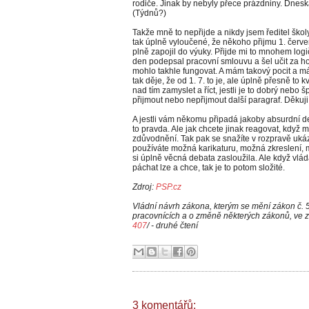
rodiče. Jinak by nebyly přece prázdniny. Dne
(Týdnů?)
Takže mně to nepřijde a nikdy jsem ředitel ško
tak úplně vyloučené, že někoho přijmu 1. červen
plně zapojil do výuky. Přijde mi to mnohem logič
den podepsal pracovní smlouvu a šel učit za hod
mohlo takhle fungovat. A mám takový pocit a má
tak děje, že od 1. 7. to je, ale úplně přesně to
nad tím zamyslet a říct, jestli je to dobrý nebo
přijmout nebo nepřijmout další paragraf. Děkuji
A jestli vám někomu připadá jakoby absurdní de
to pravda. Ale jak chcete jinak reagovat, když
zdůvodnění. Tak pak se snažíte v rozpravě uká
používáte možná karikaturu, možná zkreslení, mo
si úplně věcná debata zasloužila. Ale když vláda 
páchat lze a chce, tak je to potom složité.
Zdroj:
PSP.cz
Vládní návrh zákona, kterým se mění zákon č.
pracovnících a o změně některých zákonů, ve z
407
/ - druhé čtení
3 komentářů: