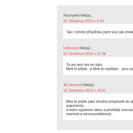
Anonymní řekl(a)...
10. července 2015 v 9:54
Tak z tohoto příspěvku jsem více jak zmate
Unknown
řekl(a)...
10. července 2015 v 11:39
To asi neví ani on sám.
Mně to přijde...a Mně to nepřijde... jsou
Jiri Janecek
řekl(a)...
10. července 2015 v 18:41
Mne to prijde jako vhodny prispevek do 
argumenty...
A nebo vyjadreni stavu a podstaty souc
marnost a nesrozumitelnost...