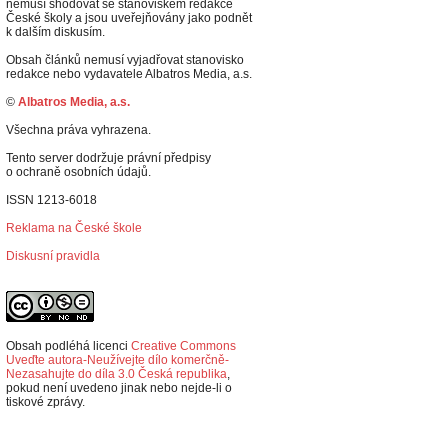
nemusí shodovat se stanoviskem redakce
České školy a jsou uveřejňovány jako podnět
k dalším diskusím.
Obsah článků nemusí vyjadřovat stanovisko
redakce nebo vydavatele Albatros Media, a.s.
©
Albatros Media, a.s.
Všechna práva vyhrazena.
Tento server dodržuje právní předpisy
o ochraně osobních údajů.
ISSN 1213-6018
Reklama na České škole
Diskusní pravidla
Obsah podléhá licenci
Creative Commons
Uveďte autora-Neužívejte dílo komerčně-
Nezasahujte do díla 3.0 Česká republika
,
p
okud není uvedeno jinak nebo nejde-li o
tiskové zprávy.