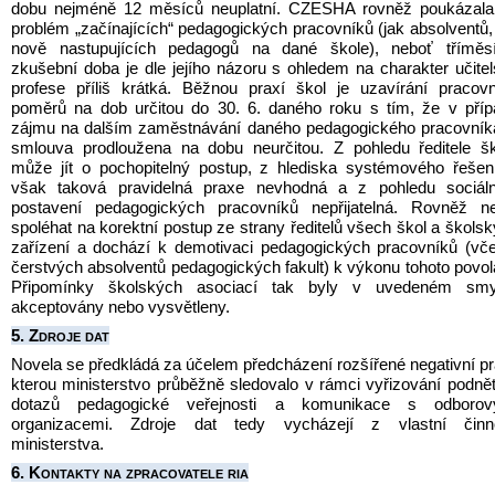
dobu nejméně 12 měsíců neuplatní. CZESHA rovněž poukázala 
problém „začínajících“ pedagogických pracovníků (jak absolventů, 
nově nastupujících pedagogů na dané škole), neboť tříměsíč
zkušební doba je dle jejího názoru s ohledem na charakter učitel
profese příliš krátká. Běžnou praxí škol je uzavírání pracovn
poměrů na dob určitou do 30. 6. daného roku s tím, že v příp
zájmu na dalším zaměstnávání daného pedagogického pracovníka
smlouva prodloužena na dobu neurčitou. Z pohledu ředitele šk
může jít o pochopitelný postup, z hlediska systémového řešení
však taková pravidelná praxe nevhodná a z pohledu sociální
postavení pedagogických pracovníků nepřijatelná. Rovněž nel
spoléhat na korektní postup ze strany ředitelů všech škol a školsk
zařízení a dochází k demotivaci pedagogických pracovníků (vče
čerstvých absolventů pedagogických fakult) k výkonu tohoto povolá
Připomínky školských asociací tak byly v uvedeném smys
akceptovány nebo vysvětleny.
5. Zdroje dat
Novela se předkládá za účelem předcházení rozšířené negativní pra
kterou ministerstvo průběžně sledovalo v rámci vyřizování podnět
dotazů pedagogické veřejnosti a komunikace s odborový
organizacemi. Zdroje dat tedy vycházejí z vlastní činnos
ministerstva.
6. Kontakty na zpracovatele ria