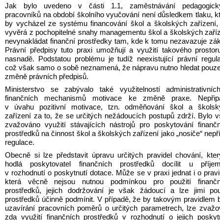
Jak bylo uvedeno v části 1.1, zaměstnávání pedagogický
pracovníků na období školního vyučování není důsledkem tlaku, kt
by vycházel ze systému financování škol a školských zařízení, 
vyvěrá z pochopitelné snahy managementu škol a školských zaříz
nevynakládat finanční prostředky tam, kde k tomu nezavazuje zák
Právní předpisy tuto praxi umožňují a využití takového prostoru
nasnadě. Podstatou problému je tudíž neexistující právní regula
což však samo o sobě neznamená, že nápravu nutno hledat pouze
změně právních předpisů.
Ministerstvo se zabývalo také využitelností administrativníc
finančních mechanismů motivace ke změně praxe. Nepřipa
v úvahu pozitivní motivace, tzn. odměňování škol a školský
zařízení za to, že se určitých nežádoucích postupů zdrží. Bylo v
zvažováno využití stávajících nástrojů pro poskytování finančn
prostředků na činnost škol a školských zařízení jako „nosiče“ nepř
regulace.
Obecně si lze představit úpravu určitých pravidel chování, kter
hodlá poskytovatel finančních prostředků docílit u příjemc
v rozhodnutí o poskytnutí dotace. Může se v praxi jednat i o pravid
která věcně nejsou nutnou podmínkou pro použití finanční
prostředků, jejich dodržování je však žádoucí a lze jimi použ
prostředků účinně podmínit. V případě, že by takovým pravidlem b
uzavírání pracovních poměrů o určitých parametrech, lze zvažov
zda využití finančních prostředků v rozhodnutí o jejich poskytn