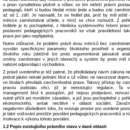
o praxi vynutitelnou plošně a vůbec se tím neřeší právní postav
pedagogů, kteří si budou hledat místo jinde a budou zde zaměstn
až od 1. září. Je nasnadě, že se ředitel ptá, proč by měl ještě 
měsíce zaměstnávat učitele, s nímž se chce rozloučit. Z pohl
ředitele je to pochopitelné, z hlediska systémového řešení právn
postavení pedagogických pracovníků se však pravidelnost tak
praxe jeví jako nepřijatelná.
Nutno zdůraznit, že problém právě dvou měsíců bez zaměstnání
vyvolán specifickými parametry školského prostředí a organiz
školního roku (obtížně lze proto argumentovat jakoukoli analo
změny zaměstnání v jiných oborech) a systém by proto měl ta
nabízet odpovídající východiska.
Z právě uvedeného je též patrné, že předkládaný návrh zákona n
potírat jakési nekalé jednání škol a už vůbec ne navozovat dojem,
ve školách převládá zavrženíhodná praxe. Takový přístup by zastí
pravou podstatu věci, jíž je neexistující regulace. Ta ve
management škol k postupům, jež nejsou protiprávní, nemusí 
nutně příčit ani morálním zásadám, a jež jsou pochopitelné z pohl
ekonomického, avšak necitlivé v oblasti sociální. Závažn
negativním důsledkem toho, že existuje prostor pro uvedené postu
je také snižování prestiže povolání pedagogických pracovníků a ní
motivace k výkonu tohoto povolání.
1.2 Popis existujícího právního stavu v dané oblasti