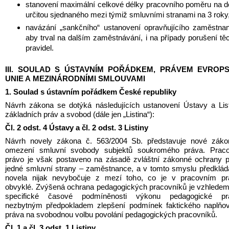
stanovení maximální celkové délky pracovního poměru na d
určitou sjednaného mezi týmiž smluvními stranami na 3 roky
navázání „sankčního“ ustanovení opravňujícího zaměstnan
aby trval na dalším zaměstnávání, i na případy porušení těc
pravidel.
III. SOULAD S ÚSTAVNÍM POŘÁDKEM, PRÁVEM EVROPS
UNIE A MEZINÁRODNÍMI SMLOUVAMI
1. Soulad s ústavním pořádkem České republiky
Návrh zákona se dotýká následujících ustanovení Ústavy a List
základních práv a svobod (dále jen „Listina“):
Čl. 2 odst. 4 Ústavy a čl. 2 odst. 3 Listiny
Návrh novely zákona č. 563/2004 Sb. představuje nové zákon
omezení smluvní svobody subjektů soukromého práva. Pracov
právo je však postaveno na zásadě zvláštní zákonné ochrany p
jedné smluvní strany – zaměstnance, a v tomto smyslu předklád
novela nijak nevybočuje z mezí toho, co je v pracovním prá
obvyklé. Zvýšená ochrana pedagogických pracovníků je vzhledem
specifické časové podmíněnosti výkonu pedagogické prá
nezbytným předpokladem zlepšení podmínek faktického naplňov
práva na svobodnou volbu povolání pedagogických pracovníků.
Čl. 1 a čl. 3 odst. 1 Listiny