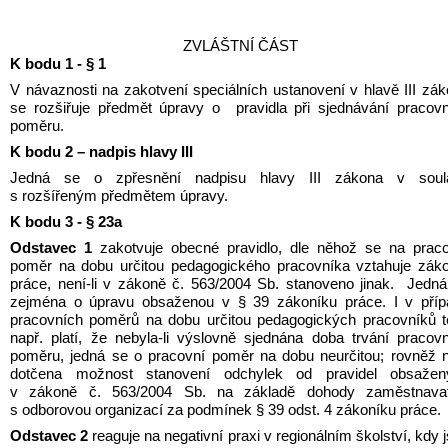
ZVLÁŠTNÍ ČÁST
K bodu 1 - § 1
V návaznosti na zakotvení speciálních ustanovení v hlavě III zák
se rozšiřuje předmět úpravy o  pravidla při sjednávání pracovn
poměru.
K bodu 2 – nadpis hlavy III
Jedná se o zpřesnění nadpisu hlavy III zákona v soula
s rozšířeným předmětem úpravy.
K bodu 3 - § 23a
Odstavec 1
 zakotvuje obecné pravidlo, dle něhož se na praco
poměr na dobu určitou pedagogického pracovníka vztahuje záko
práce, není-li v zákoně č. 563/2004 Sb. stanoveno jinak.  Jedná
zejména o úpravu obsaženou v § 39 zákoníku práce. I v přípa
pracovních poměrů na dobu určitou pedagogických pracovníků t
např. platí, že nebyla-li výslovně sjednána doba trvání pracovn
poměru, jedná se o pracovní poměr na dobu neurčitou; rovněž n
dotčena možnost stanovení odchylek od pravidel obsažený
v zákoně č. 563/2004 Sb. na základě dohody zaměstnavate
s odborovou organizací za podmínek § 39 odst. 4 zákoníku práce.
Odstavec 2
 reaguje na negativní praxi v regionálním školství, kdy j