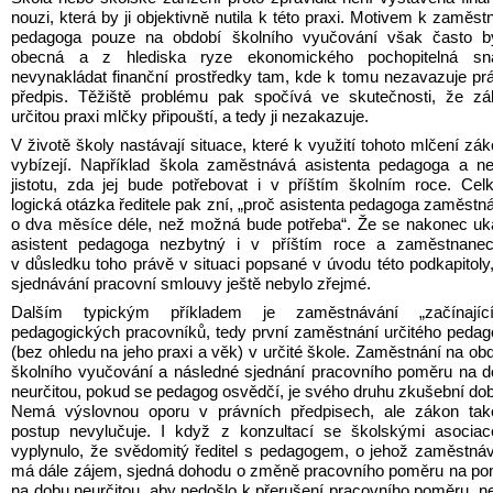
nouzi, která by ji objektivně nutila k této praxi. Motivem k zaměstn
pedagoga pouze na období školního vyučování však často bý
obecná a z hlediska ryze ekonomického pochopitelná sna
nevynakládat finanční prostředky tam, kde k tomu nezavazuje prá
předpis. Těžiště problému pak spočívá ve skutečnosti, že zá
určitou praxi mlčky připouští, a tedy ji nezakazuje.
V životě školy nastávají situace, které k využití tohoto mlčení zák
vybízejí. Například škola zaměstnává asistenta pedagoga a n
jistotu, zda jej bude potřebovat i v příštím školním roce. Cel
logická otázka ředitele pak zní, „proč asistenta pedagoga zaměstná
o dva měsíce déle, než možná bude potřeba“. Že se nakonec uk
asistent pedagoga nezbytný i v příštím roce a zaměstnanec 
v důsledku toho právě v situaci popsané v úvodu této podkapitoly, 
sjednávání pracovní smlouvy ještě nebylo zřejmé.
Dalším typickým příkladem je zaměstnávání „začínajícíc
pedagogických pracovníků, tedy první zaměstnání určitého pedag
(bez ohledu na jeho praxi a věk) v určité škole. Zaměstnání na obd
školního vyučování a následné sjednání pracovního poměru na d
neurčitou, pokud se pedagog osvědčí, je svého druhu zkušební dob
Nemá výslovnou oporu v právních předpisech, ale zákon tako
postup nevylučuje. I když z konzultací se školskými asociac
vyplynulo, že svědomitý ředitel s pedagogem, o jehož zaměstnáv
má dále zájem, sjedná dohodu o změně pracovního poměru na po
na dobu neurčitou, aby nedošlo k přerušení pracovního poměru, ne