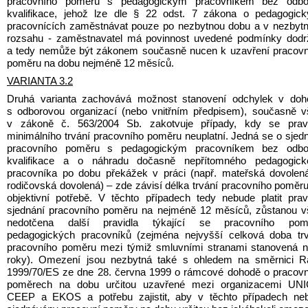
pracovního poměru s pedagogickým pracovníkem bez odbor
kvalifikace, jehož lze dle § 22 odst. 7 zákona o pedagogick
pracovnících zaměstnávat pouze po nezbytnou dobu a v nezbyt
rozsahu - zaměstnavatel má povinnost uvedené podmínky dodrž
a tedy nemůže být zákonem současně nucen k uzavření pracovn
poměru na dobu nejméně 12 měsíců.
VARIANTA 3.2
Druhá varianta zachovává možnost stanovení odchylek v doho
s odborovou organizací (nebo vnitřním předpisem), současně v
v zákoně č. 563/2004 Sb. zakotvuje případy, kdy se pravid
minimálního trvání pracovního poměru neuplatní. Jedná se o sjedn
pracovního poměru s pedagogickým pracovníkem bez odbor
kvalifikace a o náhradu dočasně nepřítomného pedagogické
pracovníka po dobu překážek v práci (např. mateřská dovolená
rodičovská dovolená) – zde závisí délka trvání pracovního poměru
objektivní potřebě. V těchto případech tedy nebude platit pravi
sjednání pracovního poměru na nejméně 12 měsíců, zůstanou v
nedotčena další pravidla týkající se pracovního pomě
pedagogických pracovníků (zejména nejvyšší celková doba trv
pracovního poměru mezi týmiž smluvními stranami stanovená n
roky). Omezení jsou nezbytná také s ohledem na směrnici Ra
1999/70/ES ze dne 28. června 1999 o rámcové dohodě o pracovn
poměrech na dobu určitou uzavřené mezi organizacemi UNIC
CEEP a EKOS a potřebu zajistit, aby v těchto případech neby