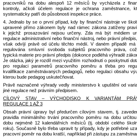
pracovníků na dobu alespoň 12 měsíců by vycházela z finanč
kontroly, ačkoli účelem regulace je ochrana zaměstnance, kt
systematicky patří do působnosti inspekce práce.
4. Jednalo by se o první případ, kdy by finanční nástroje ve škols
upravené přímo zákonem byly nad rámec zákona zatíženy pravid
k jejichž prosazování nejsou určeny. Zda má být médiem urči
regulace administrativní nebo finanční nástroj, nebo právní předpis,
však odvíjí právě od účelu těchto médií. V daném případě má 
regulována smluvní svoboda subjektů pracovního práva, což 
typická materie pro právní předpis (dokonce podléhá výhradě zákon
Je otázka, jaký je rozdíl mezi využitím rozhodnutí o poskytnutí dot
pro regulaci parametrů pracovního poměru a třeba pro regula
kvalifikace zaměstnávaných pedagogů, nebo regulaci obsahu výu
kterou bude pedagog uskutečňovat.
Právě naznačené výhrady vedly ministerstvo k upuštění od varia
jiné regulace než právním předpisem.
CÍLOVÝ STAV – VÝCHODISKO K VARIANTÁM PRÁV
REGULACE 1 AŽ 3
Obsah právní úpravy byl předurčen cílovým stavem, tj. zavede
pravidla minimálního trvání pracovního poměru na dobu určitou
dobu nejméně 12 kalendářních měsíců (tj. období celého školn
roku). Současně bylo třeba upravit ty případy, kdy je potřebné uzav
pracovní poměr na dobu kratší, například při zástupu za zaměstna