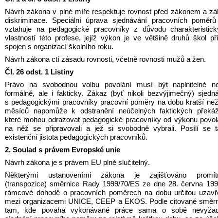
Návrh zákona v plné míře respektuje rovnost před zákonem a zá
diskriminace. Speciální úprava sjednávání pracovních poměrů
vztahuje na pedagogické pracovníky z důvodu charakteristick
vlastností této profese, jejíž výkon je ve většině druhů škol př
spojen s organizací školního roku.
Návrh zákona ctí zásadu rovnosti, včetně rovnosti mužů a žen.
Čl. 26 odst. 1 Listiny
Právo na svobodnou volbu povolání musí být naplnitelné nej
formálně, ale i fakticky. Zákaz (byť nikoli bezvýjimečný) sjedná
s pedagogickými pracovníky pracovní poměry na dobu kratší než
měsíců napomůže k odstranění neúčelných faktických překáže
které mohou odrazovat pedagogické pracovníky od výkonu povolá
na něž se připravovali a jež si svobodně vybrali. Posílí se t
existenční jistota pedagogických pracovníků.
2. Soulad s právem Evropské unie
Návrh zákona je s právem EU plně slučitelný.
Některými ustanoveními zákona je zajišťováno promítnu
(transpozice) směrnice Rady 1999/70/ES ze dne 28. června 199
rámcové dohodě o pracovních poměrech na dobu určitou uzavře
mezi organizacemi UNICE, CEEP a EKOS. Podle citované směrni
tam, kde povaha vykonávané práce sama o sobě nevyžadu