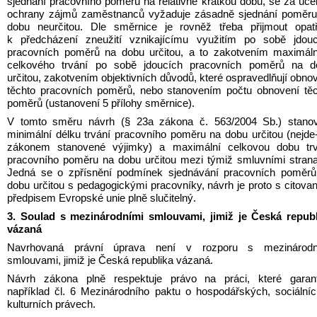
sjednání pracovního poměru na relativně krátkou dobu, se za úče
ochrany zájmů zaměstnanců vyžaduje zásadně sjednání poměru 
dobu neurčitou. Dle směrnice je rovněž třeba přijmout opatř
k předcházení zneužití vznikajícímu využitím po sobě jdoucí
pracovních poměrů na dobu určitou, a to zakotvením maximáln
celkového trvání po sobě jdoucích pracovních poměrů na do
určitou, zakotvením objektivních důvodů, které ospravedlňují obnov
těchto pracovních poměrů, nebo stanovením počtu obnovení těc
poměrů (ustanovení 5 přílohy směrnice).
V tomto směru návrh (§ 23a zákona č. 563/2004 Sb.) stanovu
minimální délku trvání pracovního poměru na dobu určitou (nejde-l
zákonem stanovené výjimky) a maximální celkovou dobu trvá
pracovního poměru na dobu určitou mezi týmiž smluvními strana
Jedná se o zpřísnění podmínek sjednávání pracovních poměrů 
dobu určitou s pedagogickými pracovníky, návrh je proto s citova
předpisem Evropské unie plně slučitelný.
3. Soulad s mezinárodními smlouvami, jimiž je Česká republi
vázaná
Navrhovaná právní úprava není v rozporu s mezinárodní
smlouvami, jimiž je Česká republika vázaná.
Návrh zákona plně respektuje právo na práci, které garantu
například čl. 6 Mezinárodního paktu o hospodářských, sociálníc
kulturních právech.