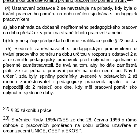
přesáhnout ode dne vzniku prvního pracovního poměru 3 roky
.
(4) Ustanovení odstavce 2 se nevztahuje na případy, kdy byla d
trvání pracovního poměru na dobu určitou sjednána s pedagogic
pracovníkem
a) jako náhrada za dočasně nepřítomného pedagogického pracovn
na dobu překážek v práci na straně tohoto pracovníka nebo
b) který nesplňuje předpoklad odborné kvalifikace podle § 22 odst. 
(5) Sjedná-li zaměstnavatel s pedagogickým pracovníkem do
trvání pracovního poměru na dobu určitou v rozporu s odstavci 2 až
a oznámil-li pedagogický pracovník před uplynutím sjednané d
písemně zaměstnavateli, že trvá na tom, aby ho dále zaměstnáv
platí, že se jedná o pracovní poměr na dobu neurčitou. Návrh
určení, zda byly splněny podmínky uvedené v odstavcích 2 až
mohou zaměstnavatel i pedagogický pracovník uplatnit u sou
nejpozději do 2 měsíců ode dne, kdy měl pracovní poměr skon
uplynutím sjednané doby.
______________
22)
 § 39 zákoníku práce.
23)
 Směrnice Rady 1999/70/ES ze dne 28. června 1999 o rámco
dohodě o pracovních poměrech na dobu určitou uzavřené me
organizacemi UNICE, CEEP a EKOS.“.