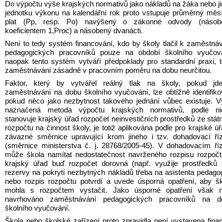
Do výpočtu výše krajských normativů jako nákladů na žáka nebo ji
jednotku výkonu na kalendářní rok proto vstupuje průměrný měsí
plat (Pp, resp. Po) navýšený o zákonné odvody (násobe
koeficientem 1,Proc) a násobený dvanácti.
Není to tedy systém financování, kdo by školy tlačil k zaměstnáv
pedagogických pracovníků pouze na období školního vyučován
naopak tento systém vytváří předpoklady pro standardní praxi, to
zaměstnávání zásadně v pracovním poměru na dobu neurčitou.
Faktor, který by vytvářel reálný tlak na školy, pokud jde
zaměstnávání na dobu školního vyučování, lze obtížně identifikov
pokud něco jako nezbytnost takového jednání vůbec existuje. V
naznačená metoda výpočtu krajských normativů, podle nic
stanovuje krajský úřad rozpočet neinvestičních prostředků ze státn
rozpočtu na činnost školy, je totiž aplikována podle pro krajské úř
závazné směrnice upravující krom jiného i tzv. dohadovací říz
(směrnice ministerstva č. j. 28768/2005-45). V dohadovacím říz
může škola namítat nedostatečnost navrženého rozpisu rozpočt
krajský úřad buď rozpočet dorovná (např. využije prostředků t
rezervy na pokrytí nezbytných nákladů třeba na asistenta pedagog
nebo rozpis rozpočtu potvrdí a uvede úsporná opatření, aby šk
mohla s rozpočtem vystačit. Jako úsporné opatření však ne
navrhováno zaměstnávání pedagogických pracovníků na do
školního vyučování.
Škola nebo školské zařízení proto zpravidla není vystavena finan