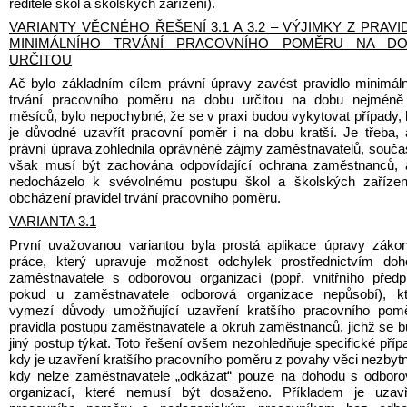
ředitele škol a školských zařízení).
VARIANTY VĚCNÉHO ŘEŠENÍ 3.1 A 3.2 – VÝJIMKY Z PRAVID
MINIMÁLNÍHO TRVÁNÍ PRACOVNÍHO POMĚRU NA DO
URČITOU
Ač bylo základním cílem právní úpravy zavést pravidlo minimáln
trvání pracovního poměru na dobu určitou na dobu nejméně 
měsíců, bylo nepochybné, že se v praxi budou vykytovat případy, 
je důvodné uzavřít pracovní poměr i na dobu kratší. Je třeba, 
právní úprava zohlednila oprávněné zájmy zaměstnavatelů, souča
však musí být zachována odpovídající ochrana zaměstnanců, a
nedocházelo k svévolnému postupu škol a školských zařízení
obcházení pravidel trvání pracovního poměru.
VARIANTA 3.1
První uvažovanou variantou byla prostá aplikace úpravy zákon
práce, který upravuje možnost odchylek prostřednictvím doho
zaměstnavatele s odborovou organizací (popř. vnitřního předpi
pokud u zaměstnavatele odborová organizace nepůsobí), kte
vymezí důvody umožňující uzavření kratšího pracovního poměr
pravidla postupu zaměstnavatele a okruh zaměstnanců, jichž se b
jiný postup týkat. Toto řešení ovšem nezohledňuje specifické přípa
kdy je uzavření kratšího pracovního poměru z povahy věci nezbytn
kdy nelze zaměstnavatele „odkázat“ pouze na dohodu s odboro
organizací, které nemusí být dosaženo. Příkladem je uzavře