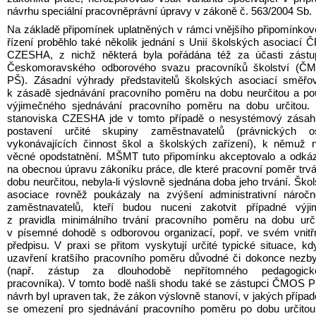
návrhu speciální pracovněprávní úpravy v zákoně č. 563/2004 Sb.
Na základě připomínek uplatněných v rámci vnějšího připomínkov
řízení proběhlo také několik jednání s Unií školských asociací Č
CZESHA, z nichž některá byla pořádána též za účasti zástup
Českomoravského odborového svazu pracovníků školství (ČM
PŠ). Zásadní výhrady představitelů školských asociací směřov
k zásadě sjednávání pracovního poměru na dobu neurčitou a po
výjimečného sjednávání pracovního poměru na dobu určitou. D
stanoviska CZESHA jde v tomto případě o nesystémový zásah 
postavení určité skupiny zaměstnavatelů (právnických os
vykonávajících činnost škol a školských zařízení), k němuž n
věcné opodstatnění. MŠMT tuto připomínku akceptovalo a odkáz
na obecnou úpravu zákoníku práce, dle které pracovní poměr trvá
dobu neurčitou, nebyla-li výslovně sjednána doba jeho trvání. Škol
asociace rovněž poukázaly na zvýšení administrativní náročno
zaměstnavatelů, kteří budou nuceni zakotvit případné výjim
z pravidla minimálního trvání pracovního poměru na dobu urči
v písemné dohodě s odborovou organizací, popř. ve svém vnitř
předpisu. V praxi se přitom vyskytují určité typické situace, kdy
uzavření kratšího pracovního poměru důvodné či dokonce nezby
(např. zástup za dlouhodobě nepřítomného pedagogické
pracovníka). V tomto bodě našli shodu také se zástupci ČMOS P
návrh byl upraven tak, že zákon výslovně stanoví, v jakých případ
se omezení pro sjednávání pracovního poměru po dobu určitou