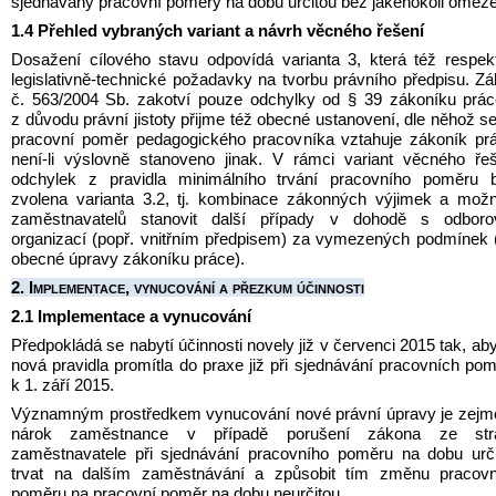
sjednávány pracovní poměry na dobu určitou bez jakéhokoli omeze
1.4 Přehled vybraných variant a návrh věcného řešení
Dosažení cílového stavu odpovídá varianta 3, která též respekt
legislativně-technické požadavky na tvorbu právního předpisu. Zá
č. 563/2004 Sb. zakotví pouze odchylky od § 39 zákoníku prác
z důvodu právní jistoty přijme též obecné ustanovení, dle něhož se
pracovní poměr pedagogického pracovníka vztahuje zákoník prá
není-li výslovně stanoveno jinak. V rámci variant věcného řeš
odchylek z pravidla minimálního trvání pracovního poměru by
zvolena varianta 3.2, tj. kombinace zákonných výjimek a možn
zaměstnavatelů stanovit další případy v dohodě s odborov
organizací (popř. vnitřním předpisem) za vymezených podmínek (
obecné úpravy zákoníku práce).
2. Implementace, vynucování a přezkum účinnosti
2.1 
Implementace a vynucování
Předpokládá se nabytí účinnosti novely již v červenci 2015 tak, aby
nová pravidla promítla do praxe již při sjednávání pracovních pom
k 1. září 2015.
Významným prostředkem vynucování nové právní úpravy je zejm
nárok zaměstnance v případě porušení zákona ze stra
zaměstnavatele při sjednávání pracovního poměru na dobu urči
trvat na dalším zaměstnávání a způsobit tím změnu pracovní
poměru na pracovní poměr na dobu neurčitou.