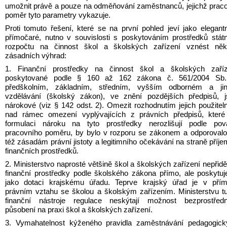
umožnit právě a pouze na odměňování zaměstnanců, jejichž praco
poměr tyto parametry vykazuje.
Proti tomuto řešení, které se na první pohled jeví jako elegantn
přímočaré, nutno v souvislosti s poskytováním prostředků státn
rozpočtu na činnost škol a školských zařízení vznést někol
zásadních výhrad:
1. Finanční prostředky na činnost škol a školských zaříze
poskytované podle § 160 až 162 zákona č. 561/2004 Sb.,
předškolním, základním, středním, vyšším odborném a jin
vzdělávání (školský zákon), ve znění pozdějších předpisů, j
nárokové (viz § 142 odst. 2). Omezit rozhodnutím jejich použiteln
nad rámec omezení vyplývajících z právních předpisů, které 
formulaci nároku na tyto prostředky nerozlišují podle pova
pracovního poměru, by bylo v rozporu se zákonem a odporovalo
též zásadám právní jistoty a legitimního očekávání na straně příje
finančních prostředků.
2. Ministerstvo naprosté většině škol a školských zařízení nepřiděl
finanční prostředky podle školského zákona přímo, ale poskytuje
jako dotaci krajskému úřadu. Teprve krajský úřad je v přím
právním vztahu se školou a školským zařízením. Ministerstvu tu
finanční nástroje regulace neskýtají možnost bezprostřední
působení na praxi škol a školských zařízení.
3. Vymahatelnost kýženého pravidla zaměstnávání pedagogický