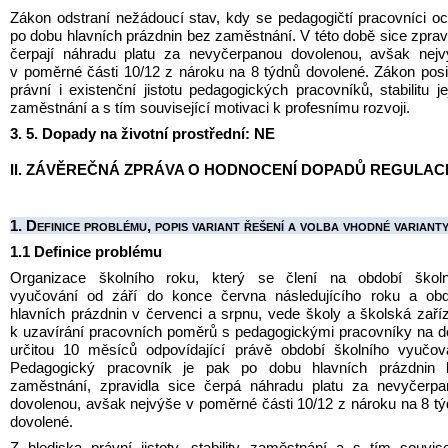
Zákon odstraní nežádoucí stav, kdy se pedagogičtí pracovníci ocit
po dobu hlavních prázdnin bez zaměstnání. V této době sice zpravi
čerpají náhradu platu za nevyčerpanou dovolenou, avšak nejv
v poměrné části 10/12 z nároku na 8 týdnů dovolené. Zákon posil
právní i existenční jistotu pedagogických pracovníků, stabilitu jej
zaměstnání a s tím související motivaci k profesnímu rozvoji.
3. 5. Dopady na životní prostřední: NE
II. ZÁVĚREČNÁ ZPRÁVA O HODNOCENÍ DOPADŮ REGULAC
1. Definice problému, popis variant řešení a volba vhodné variant
1.1 Definice problému
Organizace školního roku, který se člení na období školní
vyučování od září do konce června následujícího roku a obdo
hlavních prázdnin v červenci a srpnu, vede školy a školská zaříz
k uzavírání pracovních poměrů s pedagogickými pracovníky na d
určitou 10 měsíců odpovídající právě období školního vyučová
Pedagogický pracovník je pak po dobu hlavních prázdnin b
zaměstnání, zpravidla sice čerpá náhradu platu za nevyčerpa
dovolenou, avšak nejvýše v poměrné části 10/12 z nároku na 8 tý
dovolené. 
Z hlediska právní jistoty, stability zaměstnání a s tím souvisej