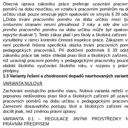
Obecná úprava zákoníku práce preferuje uzavírání pracovní
poměrů na dobu neurčitou, ve vztahu k pracovním poměrům na d
určitou však pouze omezuje jejich opakování ve smyslu § 39 odst
(
„Doba trvání pracovního poměru na dobu určitou mezi tým
smluvními stranami nesmí přesáhnout 3 roky a ode dne vzni
prvního pracovního poměru na dobu určitou může být opaková
nejvýše dvakrát.“
). Tento zákaz platí i pro školy a školská zařízení a
vynutitelný v rámci kontrolní činnosti inspekce práce. Zákazem v
není pozitivně řešena specifická otázka trvání pracovních pom
pedagogických pracovníků. Při dodržení podmínek § 39 odst.
zákoníku práce tak nelze shledat praxi škol a školských zařízení, 
níž uzavírají pracovní poměry s pedagogickými pracovníky pouze
období školního vyučování školního roku, v rozporu s právní
předpisy.
1.3 Varianty řešení a zhodnocení dopadů navrhovaných variant
VARIANTA NULOVÁ
Zachování existujícího právního stavu. Nulová varianta neřeší v
popsanou nedůvodnou praxi škol a školských zařízení při uzavír
pracovních poměrů na dobu určitou s pedagogickými pracovník
Zamezení dosavadního postupu škol a školských zařízení nel
docílit jinak, než změnou právní úpravy.
VARIANTA 0.1 – REGULACE JINÝMI PROSTŘEDKY N
PRÁVNÍM PŘEDPISEM