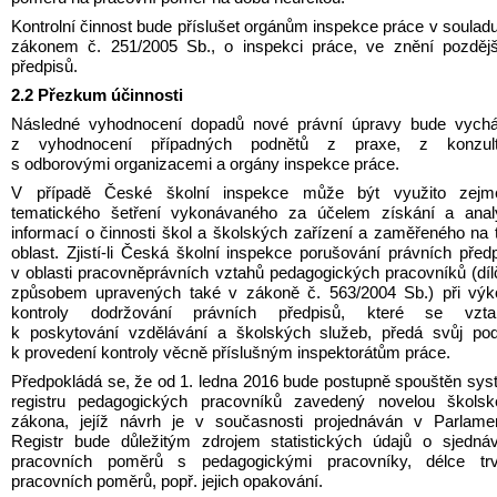
Kontrolní činnost bude příslušet orgánům inspekce práce v souladu
zákonem č. 251/2005 Sb., o inspekci práce, ve znění pozdějš
předpisů.
2.2 Přezkum účinnosti
Následné vyhodnocení dopadů nové právní úpravy bude vycház
z vyhodnocení případných podnětů z praxe, z konzulta
s odborovými organizacemi a orgány inspekce práce.
V případě České školní inspekce může být využito zejmé
tematického šetření vykonávaného za účelem získání a analý
informací o činnosti škol a školských zařízení a zaměřeného na t
oblast. Zjistí-li Česká školní inspekce porušování právních předp
v oblasti pracovněprávních vztahů pedagogických pracovníků (díl
způsobem upravených také v zákoně č. 563/2004 Sb.) při výko
kontroly dodržování právních předpisů, které se vztahu
k poskytování vzdělávání a školských služeb, předá svůj pod
k provedení kontroly věcně příslušným inspektorátům práce.
Předpokládá se, že od 1. ledna 2016 bude postupně spouštěn sys
registru pedagogických pracovníků zavedený novelou školské
zákona, jejíž návrh je v současnosti projednáván v Parlamen
Registr bude důležitým zdrojem statistických údajů o sjednáv
pracovních poměrů s pedagogickými pracovníky, délce trvá
pracovních poměrů, popř. jejich opakování.