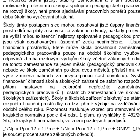
motivace k profesnímu rozvoji a spolupráci pedagogického pracovn
na rozvoji školy, není praxe sjednávání pracovních poměrů pouze
dobu školního vyučování přijatelná.
Školy tímto postupem sice mohou dosahovat jisté úspory finančn
prostředků na platy a související zákonné odvody, náklady projevuj
se vyšší mírou existenční nejistoty spojované s pedagogickou prof
jsou však dosahovaným „úsporám“ zcela nepřiměřené.  „Úspor
finančních prostředků, které může škola dosáhnout zaměstnán
pedagogického pracovníka pouze na období školního vyučován
odpovídá zhruba mzdovým výdajům školy včetně zákonných odvo
na tohoto zaměstnance za jeden měsíc (pedagogický pracovník s
nebude ve škole zaměstnán po dobu dvou měsíců, přísluší mu v
výše zmíněná náhrada za nevyčerpanou část dovolené). Syst
financování činnosti škol a školských zařízení ze státního rozpočtu
přitom nastaven na celoroční nepřetržité zaměstnává
pedagogických pracovníků (i ostatních zaměstnanců ve školác
školských zařízeních). Školy a školská zařízení získávají ze státn
rozpočtu finanční prostředky na tzv. přímé výdaje na vzdělávání
období celého roku. Pozornost zasluhuje vzorec pro stanovení v
krajského normativu podle § 4 odst. 1 písm. a) vyhlášky č. 492/2
Sb., o krajských normativech, ve znění pozdějších předpisů:
„1/Np x Pp x 12 x 1,Proc + 1/No x Po x 12 x 1,Proc + ONIV“. („Pr
je součet procent sazeb zákonných odvodů).