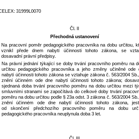
CELEX: 31999L0070
Čl. II
Přechodná ustanovení
Na pracovní poměr pedagogického pracovníka na dobu určitou, kt
vznikl přede dnem nabytí účinnosti tohoto zákona, se vztahu
dosavadní právní předpisy.
Na právní jednání týkající se doby trvání pracovního poměru na d
určitou pedagogického pracovníka a jeho změny učiněné ode d
nabytí účinnosti tohoto zákona se vztahuje zákona č. 563/2004 Sb.,
znění účinném ode dne nabytí účinnosti tohoto zákona; dosava
sjednaná doba trvání pracovního poměru na dobu určitou mezi tý
smluvními stranami se započítává do celkové doby trvání pracovn
poměru na dobu určitou podle § 23a odst. 3 zákona č. 563/2004 Sb.,
znění účinném ode dne nabytí účinnosti tohoto zákona, jestli
od skončení předchozího pracovního poměru na dobu určit
pedagogického pracovníka neuplynula doba 3 let.
Čl. III