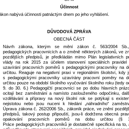
Účinnost
ákon nabývá účinnosti patnáctým dnem po jeho vyhlášení.
DŮVODOVÁ ZPRÁVA
OBECNÁ ČÁST
Návrh zákona, kterým se mění zákon č. 563/2004 Sb.,
pedagogických pracovnících a o změně některých zákonů, ve zn
pozdějších předpisů, je předkládán mimo Plán legislativních pr
vlády na rok 2015 za účelem stanovení speciálních pravidel 
uzavírání pracovních poměrů s pedagogickými pracovníky na d
určitou. Reaguje na negativní praxi v regionálním školství, kdy j
s pedagogickými pracovníky uzavírány pracovní poměry na do
určitou pouze na období školního vyučování školního roku (tedy od
9. do 30. 6.) Pedagogičtí pracovníci se po dobu hlavních prázd
ocitají bez zaměstnání a namísto zaslouženého odpočinku, dalš
vzdělávání a přípravy na nový školní rok se potýkají s existen
nejistotou nebo jsou nuceni k hledání „náhradního“ zaměstná
Úprava zákona č. 262/2006 Sb., zákoník práce, ve znění pozdějš
předpisů, takový postup připouští, jsou-li dodržena obecná pravi
opakování pracovních poměrů na dobu určitou (§ 39
Práce pedagogických pracovníků je dostatečně specifická na to, 