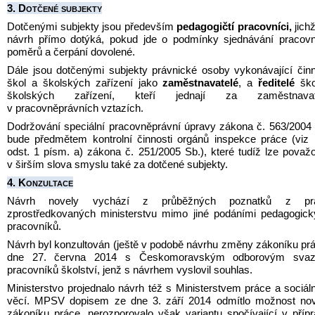
3. Dotčené subjekty
D
otčenými subjekty jsou především 
pedagogičtí pracovníci,
 jichž
návrh přímo dotýká, pokud jde o podmínky sjednávání pracovn
poměrů a čerpání dovolené.
Dále jsou dotčenými subjekty právnické osoby vykonávající činn
škol a školských zařízení jako 
zaměstnavatelé
, a 
ředitelé
 ško
školských zařízení, kteří jednají za zaměstnavate
v pracovněprávních vztazích.
Dodržování speciální pracovněprávní úpravy zákona č. 563/2004 
bude předmětem kontrolní činnosti orgánů inspekce práce (viz 
odst. 1 písm. a) zákona č. 251/2005 Sb.), které tudíž lze považo
v širším slova smyslu také za dotčené subjekty.
4. Konzultace
Návrh novely vychází z průběžných poznatků z pra
zprostředkovaných ministerstvu mimo jiné podáními pedagogick
pracovníků.
Návrh byl konzultován (ještě v podobě návrhu změny zákoníku prá
dne 27. června 2014 s Českomoravským odborovým svaz
pracovníků školství, jenž s návrhem vyslovil souhlas.
Ministerstvo projednalo návrh též s Ministerstvem práce a sociáln
věcí. MPSV dopisem ze dne 3. září 2014 odmítlo možnost nove
zákoníku práce, nerozporovalo však variantu spočívající v přípr