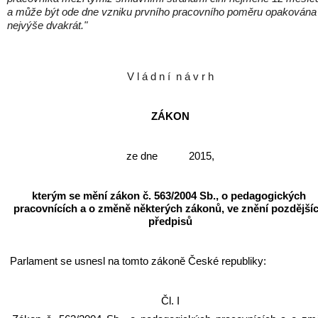
a může být ode dne vzniku prvního pracovního poměru opakována
nejvýše dvakrát."
V l á d n í n á v r h
ZÁKON
ze dne           2015,
kterým se mění zákon č. 563/2004 Sb., o pedagogických 
pracovnících a o změně některých zákonů, ve znění pozdějšíc
předpisů
Parlament se usnesl na tomto zákoně České republiky:
Čl. I