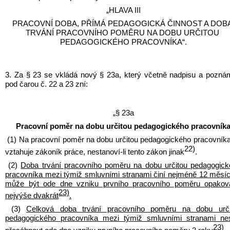
„HLAVA III
PRACOVNÍ DOBA, PŘÍMÁ PEDAGOGICKÁ ČINNOST A DOBA
TRVÁNÍ PRACOVNÍHO POMĚRU NA DOBU URČITOU 
PEDAGOGICKÉHO PRACOVNÍKA“.
3. Za § 23 se vkládá nový § 23a, který včetně nadpisu a pozná
pod čarou č. 22 a 23 zní:
„§ 23a
Pracovní poměr na dobu určitou pedagogického pracovník
(1) Na pracovní poměr na dobu určitou pedagogického pracovníka
22)
vztahuje zákoník práce, nestanoví-li tento zákon jinak
.
(2) 
Doba trvání pracovního poměru na dobu určitou pedagogick
pracovníka mezi týmiž smluvními stranami činí nejméně 12 měsíc
může být ode dne vzniku prvního pracovního poměru opaková
23)
nejvýše dvakrát
.
(3) 
Celková doba trvání pracovního poměru na dobu určit
pedagogického pracovníka mezi týmiž smluvními stranami nes
23)