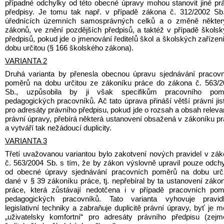
případné odchylky od této obecné úpravy mohou stanovit jiné prá
předpisy. Je tomu tak např. v případě zákona č. 312/2002 Sb.
úřednících územních samosprávných celků a o změně některý
zákonů, ve znění pozdějších předpisů, a taktéž v případě školsk
předpisů, pokud jde o jmenování ředitelů škol a školských zařízení
dobu určitou (§ 166 školského zákona).
VARIANTA 2
Druhá varianta by přenesla obecnou úpravu sjednávání pracovn
poměrů na dobu určitou ze zákoníku práce do zákona č. 563/2
Sb., uzpůsobila by ji však specifikům pracovního pomě
pedagogických pracovníků. Ač tato úprava přináší větší právní jist
pro adresáty právního předpisu, pokud jde o rozsah a obsah relevan
právní úpravy, přebírá některá ustanovení obsažená v zákoníku pr
a vytváří tak nežádoucí duplicity.
VARIANTA 3
Třetí uvažovanou variantou bylo zakotvení nových pravidel v zák
č. 563/2004 Sb. s tím, že by zákon výslovně upravil pouze odchy
od obecné úpravy sjednávání pracovních poměrů na dobu určit
dané v § 39 zákoníku práce, tj. nepřebíral by ta ustanovení zákon
práce, která zůstávají nedotčena i v případě pracovních pom
pedagogických pracovníků. Tato varianta vyhovuje pravidl
legislativní techniky a zabraňuje duplicitě právní úpravy, byť je m
„uživatelsky komfortní“ pro adresáty právního předpisu (zejm