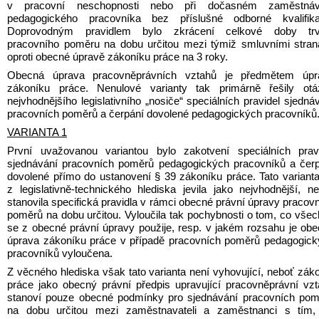
v pracovní neschopnosti nebo při dočasném zaměstnává
pedagogického pracovníka bez příslušné odborné kvalifikac
Doprovodným pravidlem bylo zkrácení celkové doby trvá
pracovního poměru na dobu určitou mezi týmiž smluvními stran
oproti obecné úpravě zákoníku práce na 3 roky.
Obecná úprava pracovněprávních vztahů je předmětem úpra
zákoníku práce. Nenulové varianty tak primárně řešily otáz
nejvhodnějšího legislativního „nosiče“ speciálních pravidel sjednáv
pracovních poměrů a čerpání dovolené pedagogických pracovníků
VARIANTA 1
První uvažovanou variantou bylo zakotvení speciálních pravi
sjednávání pracovních poměrů pedagogických pracovníků a čerp
dovolené přímo do ustanovení § 39 zákoníku práce. Tato varianta
z legislativně-technického hlediska jevila jako nejvhodnější, ne
stanovila specifická pravidla v rámci obecné právní úpravy pracovn
poměrů na dobu určitou. Vyloučila tak pochybnosti o tom, co všec
se z obecné právní úpravy použije, resp. v jakém rozsahu je obe
úprava zákoníku práce v případě pracovních poměrů pedagogick
pracovníků vyloučena.
Z věcného hlediska však tato varianta není vyhovující, neboť záko
práce jako obecný právní předpis upravující pracovněprávní vzt
stanoví pouze obecné podmínky pro sjednávání pracovních pom
na dobu určitou mezi zaměstnavateli a zaměstnanci s tím, 