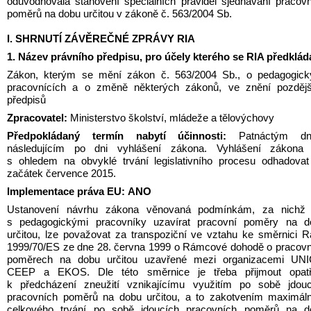
odůvodňovala stanovení speciálních pravidel sjednávání pracovn
poměrů na dobu určitou v zákoně č. 563/2004 Sb.
I. SHRNUTÍ ZÁVĚREČNÉ ZPRÁVY RIA
1. Název právního předpisu, pro účely kterého se RIA předklád
Zákon, kterým se mění zákon č. 563/2004 Sb., o pedagogický
pracovnících a o změně některých zákonů, ve znění pozdější
předpisů
Zpracovatel:
 Ministerstvo školství, mládeže a tělovýchovy
Předpokládaný termín nabytí účinnosti: 
Patnáctým dn
následujícím po dni vyhlášení zákona. Vyhlášení zákona l
s ohledem na obvyklé trvání legislativního procesu odhadovat
začátek července 2015.
Implementace práva EU:
ANO
Ustanovení návrhu zákona věnovaná podmínkám, za nichž l
s pedagogickými pracovníky uzavírat pracovní poměry na do
určitou, lze považovat za transpoziční ve vztahu ke směrnici R
1999/70/ES ze dne 28. června 1999 o Rámcové dohodě o pracovn
poměrech na dobu určitou uzavřené mezi organizacemi UNIC
CEEP a EKOS. Dle této směrnice je třeba přijmout opatře
k předcházení zneužití vznikajícímu využitím po sobě jdoucí
pracovních poměrů na dobu určitou, a to zakotvením maximáln
celkového trvání po sobě jdoucích pracovních poměrů na do