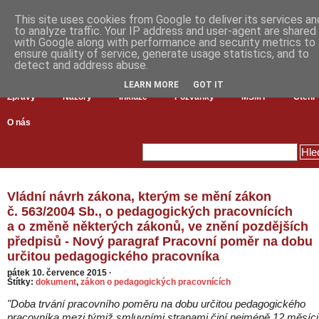
This site uses cookies from Google to deliver its services an
to analyze traffic. Your IP address and user-agent are shared
with Google along with performance and security metrics to
ensure quality of service, generate usage statistics, and to
detect and address abuse.
LEARN MORE
GOT IT
Zprávy
Názory
Inkluze
Pozvánky
MŠMT
Čtení
O nás
Vládní návrh zákona, kterým se mění zákon
č. 563/2004 Sb., o pedagogických pracovnících
a o změně některých zákonů, ve znění pozdějších
předpisů - Nový paragraf Pracovní poměr na dobu
určitou pedagogického pracovníka
pátek 10. července 2015
·
Štítky:
dokument
,
zákon o pedagogických pracovnících
"Doba trvání pracovního poměru na dobu určitou pedagogického
pracovníka mezi týmiž smluvními stranami činí nejméně 12 měsíc