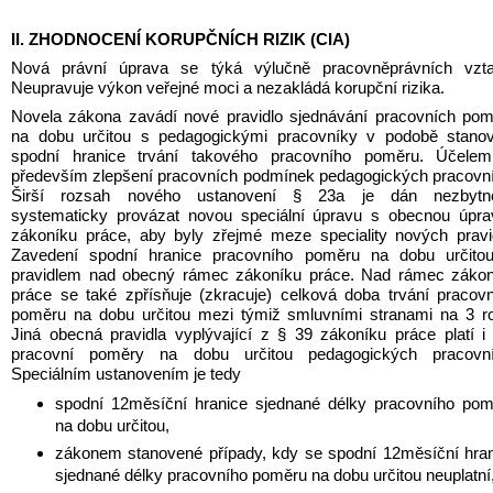
II. ZHODNOCENÍ KORUPČNÍCH RIZIK (CIA)
Nová právní úprava se týká výlučně pracovněprávních vztah
Neupravuje výkon veřejné moci a nezakládá korupční rizika.
Novela zákona zavádí nové pravidlo sjednávání pracovních pom
na dobu určitou s pedagogickými pracovníky v podobě stanove
spodní hranice trvání takového pracovního poměru. Účelem 
především zlepšení pracovních podmínek pedagogických pracovní
Širší rozsah nového ustanovení § 23a je dán nezbytnos
systematicky provázat novou speciální úpravu s obecnou úpra
zákoníku práce, aby byly zřejmé meze speciality nových pravid
Zavedení spodní hranice pracovního poměru na dobu určitou 
pravidlem nad obecný rámec zákoníku práce. Nad rámec zákoní
práce se také zpřísňuje (zkracuje) celková doba trvání pracovn
poměru na dobu určitou mezi týmiž smluvními stranami na 3 ro
Jiná obecná pravidla vyplývající z § 39 zákoníku práce platí i 
pracovní poměry na dobu určitou pedagogických pracovník
Speciálním ustanovením je tedy
spodní 12měsíční hranice sjednané délky pracovního pom
na dobu určitou,
zákonem stanovené případy, kdy se spodní 12měsíční hran
sjednané délky pracovního poměru na dobu určitou neuplatní