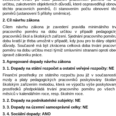
určitou, zakotvením objektivních důvodů, které ospravedlňují obnov
těchto pracovních poměrů, či stanovením počtu obnovení těch
poměrů (ustanovení 5 přílohy směrnice).
2. Cíl návrhu zákona
Cílem návrhu zákona je zavedení pravidla minimálního trvá
pracovního poměru na dobu určitou v případě pedagogický
pracovníků škol a školských zařízení. Sjednání pracovního poměru
dobu kratší je třeba umožnit v případě, kdy jsou pro to dány objekti
důvody. Současně má být zkrácena celková doba trvání pracovn
poměru na dobu určitou mezi týmiž smluvními stranami oproti obe
úpravě zákoníku práce.
3. Agregované dopady návrhu zákona
3. 1. Dopady na státní rozpočet a ostatní veřejné rozpočty: NE
Finanční prostředky ze státního rozpočtu jsou již v současnosti
mzdy a platy pedagogických pracovníků poskytovány školám
školským zařízením metodou, která ve výpočtu výše poskytovan
prostředků předpokládá trvání pracovního poměru po všech 
měsíců v kalendářním roce, resp. školním roce.
3. 2. Dopady na podnikatelské subjekty: NE
3. 3. Dopady na územní samosprávné celky: NE
3. 4. Sociální dopady: ANO