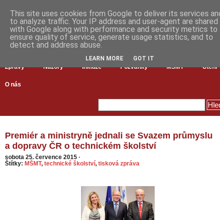
This site uses cookies from Google to deliver its services an
to analyze traffic. Your IP address and user-agent are shared
with Google along with performance and security metrics to
ensure quality of service, generate usage statistics, and to
detect and address abuse.
LEARN MORE
GOT IT
Zprávy
Názory
Inkluze
Pozvánky
MŠMT
Čtení
O nás
Premiér a ministryně jednali se Svazem průmyslu
a dopravy ČR o technickém školství
sobota 25. července 2015
·
Štítky:
MŠMT
,
technické školství
,
tisková zpráva