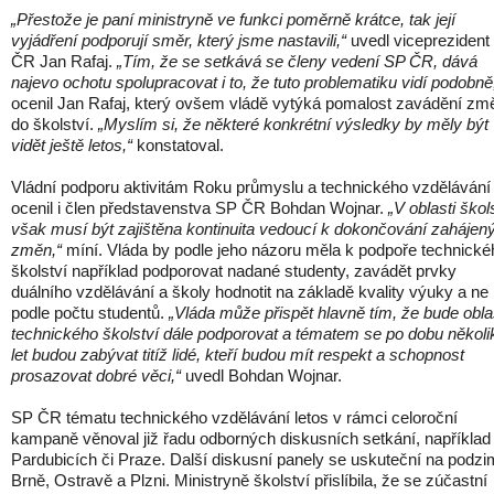
„Přestože je paní ministryně ve funkci poměrně krátce, tak její
vyjádření podporují směr, který jsme nastavili,“
uvedl viceprezident
ČR Jan Rafaj.
„Tím, že se setkává se členy vedení SP ČR, dává
najevo ochotu spolupracovat i to, že tuto problematiku vidí podobně
ocenil Jan Rafaj, který ovšem vládě vytýká pomalost zavádění zm
do školství.
„Myslím si, že některé konkrétní výsledky by měly být
vidět ještě letos,“
konstatoval.
Vládní podporu aktivitám Roku průmyslu a technického vzdělávání
ocenil i člen představenstva SP ČR Bohdan Wojnar.
„V oblasti škol
však musí být zajištěna kontinuita vedoucí k dokončování zahájen
změn,“
míní. Vláda by podle jeho názoru měla k podpoře technické
školství například podporovat nadané studenty, zavádět prvky
duálního vzdělávání a školy hodnotit na základě kvality výuky a ne
podle počtu studentů.
„Vláda může přispět hlavně tím, že bude obla
technického školství dále podporovat a tématem se po dobu několi
let budou zabývat titíž lidé, kteří budou mít respekt a schopnost
prosazovat dobré věci,“
uvedl Bohdan Wojnar.
SP ČR tématu technického vzdělávání letos v rámci celoroční
kampaně věnoval již řadu odborných diskusních setkání, například
Pardubicích či Praze. Další diskusní panely se uskuteční na podzi
Brně, Ostravě a Plzni. Ministryně školství přislíbila, že se zúčastní