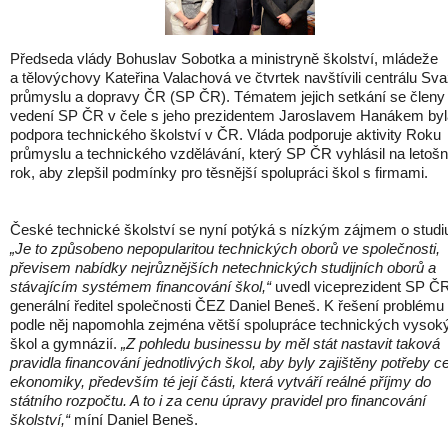
Předseda vlády Bohuslav Sobotka a ministryně školství, mládeže
a tělovýchovy Kateřina Valachová ve čtvrtek navštívili centrálu Sv
průmyslu a dopravy ČR (SP ČR). Tématem jejich setkání se členy
vedení SP ČR v čele s jeho prezidentem Jaroslavem Hanákem byl
podpora technického školství v ČR. Vláda podporuje aktivity Roku
průmyslu a technického vzdělávání, který SP ČR vyhlásil na letošn
rok, aby zlepšil podmínky pro těsnější spolupráci škol s firmami.
České technické školství se nyní potýká s nízkým zájmem o stud
„Je to způsobeno nepopularitou technických oborů ve společnosti,
převisem nabídky nejrůznějších netechnických studijních oborů a
stávajícím systémem financování škol,“
uvedl viceprezident SP Č
generální ředitel společnosti ČEZ Daniel Beneš. K řešení problému
podle něj napomohla zejména větší spolupráce technických vysok
škol a gymnázií.
„Z pohledu businessu by měl stát nastavit taková
pravidla financování jednotlivých škol, aby byly zajištěny potřeby c
ekonomiky, především té její části, která vytváří reálné příjmy do
státního rozpočtu. A to i za cenu úpravy pravidel pro financování
školství,“
míní Daniel Beneš.