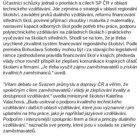
Účastníci schůzky jednali o prioritách a cílech SP ČR v oblasti
technického vzdělávání. Jde zejména o strategii v oblasti regionáln
školství, zavádění prvků duálního vzdělávání, reformu financování
středních škol, povinné přijímací zkoušky i maturita z matematiky,
nastavení kapacit odborných škol podle potřeb trhu práce, podporu
polytechnického vzdělávání na základních školách i praktického
vyučování na školách středních. Shodli se na tom, že je třeba
urychleně zkvalitnit systém financování regionálního školství. Podl
premiéra Bohuslava Sobotky mohou být i za stávajícího legislativn
rámce zjednodušena pravidla financování škol v krajích; předseda
vlády chce rovněž přispět ke zlepšení komunikace krajských úřad
školami a firmami.
„Je třeba využít zájmu zaměstnavatelů o získán
kvalitních zaměstnanců,“
uvedl.
"Vítám debatu se Svazem průmyslu a dopravy ČR a věřím, že
společným cílem zaměstnavatelů i vlády je zlepšování kvality a
dostupnosti vzdělávání,“
uvedla ministryně školství Kateřina
Valachová.
„Budu usilovat o podporu kvalitního technického
vzdělávání i dalších oblastí vzdělávání, které jsou významné i pro
uplatnění na trhu práce, jako je například jazykové vzdělávání.
Podpořím i intenzivnější spolupráci firem a škol a principy duálního
vzdělávání,"
naznačila své priority, které jsou v souladu se záměry
zaměstnavatelů.