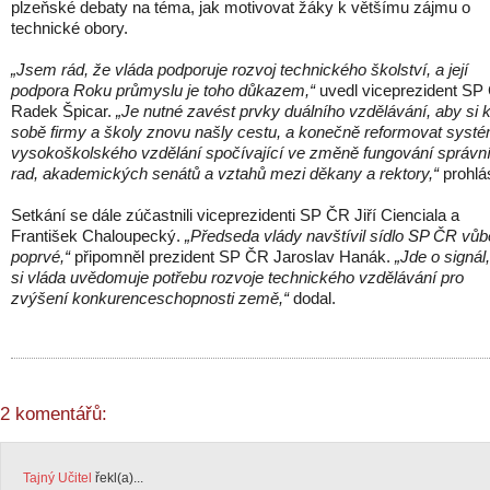
plzeňské debaty na téma, jak motivovat žáky k většímu zájmu o
technické obory.
„Jsem rád, že vláda podporuje rozvoj technického školství, a její
podpora Roku průmyslu je toho důkazem,“
uvedl viceprezident SP
Radek Špicar.
„Je nutné zavést prvky duálního vzdělávání, aby si 
sobě firmy a školy znovu našly cestu, a konečně reformovat syst
vysokoškolského vzdělání spočívající ve změně fungování správn
rad, akademických senátů a vztahů mezi děkany a rektory,“
prohlás
Setkání se dále zúčastnili viceprezidenti SP ČR Jiří Cienciala a
František Chaloupecký.
„Předseda vlády navštívil sídlo SP ČR vů
poprvé,“
připomněl prezident SP ČR Jaroslav Hanák.
„Jde o signál
si vláda uvědomuje potřebu rozvoje technického vzdělávání pro
zvýšení konkurenceschopnosti země,“
dodal.
2 komentářů:
Tajný Učitel
řekl(a)...