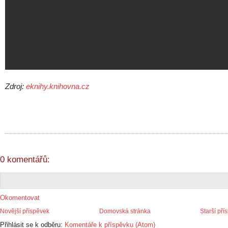
Zdroj:
eknihy.knihovna.cz
0 komentářů:
Okomentovat
Novější příspěvek
Domovská stránka
Starší pří
Přihlásit se k odběru:
Komentáře k příspěvku (Atom)