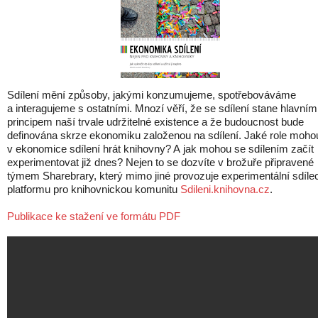
Sdílení mění způsoby, jakými konzumujeme, spotřebováváme
a interagujeme s ostatními. Mnozí věří, že se sdílení stane hlavním
principem naší trvale udržitelné existence a že budoucnost bude
definována skrze ekonomiku založenou na sdílení. Jaké role moho
v ekonomice sdílení hrát knihovny? A jak mohou se sdílením začít
experimentovat již dnes? Nejen to se dozvíte v brožuře připravené
týmem Sharebrary, který mimo jiné provozuje experimentální sdíle
platformu pro knihovnickou komunitu
Sdileni.knihov­na.cz
.
Publikace ke stažení ve formátu PDF