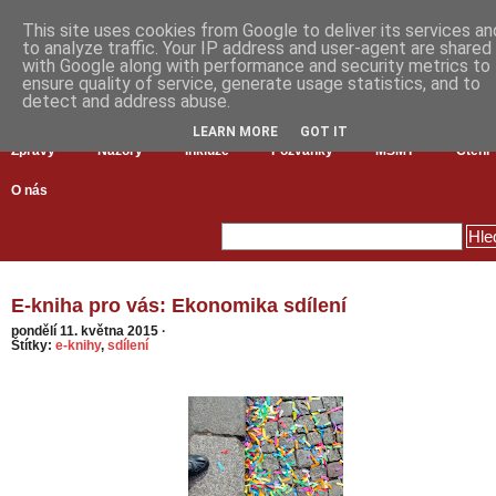
This site uses cookies from Google to deliver its services an
to analyze traffic. Your IP address and user-agent are shared
with Google along with performance and security metrics to
ensure quality of service, generate usage statistics, and to
detect and address abuse.
LEARN MORE
GOT IT
Zprávy
Názory
Inkluze
Pozvánky
MŠMT
Čtení
O nás
E-kniha pro vás: Ekonomika sdílení
pondělí 11. května 2015
·
Štítky:
e-knihy
,
sdílení