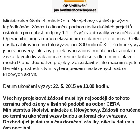
Ministerstvo školství, mládeže a tělovýchovy vyhlašuje výzvu
k předkládání žádostí o finanční podporu individuálních projektů
ostatních pro oblast podpory 1.1 – Zvyšování kvality ve vzdělávání
Operačního programu Vzdělávání pro konkurenceschopnost. Celk
částka alokovaná pro tuto výzvu činí 800 milionů Kč. Podmínky vý
jsou stanoveny tak, aby projektovou žádost mohla podat a dotaci
získat kterákoliv základní a střední škola se sídlem mimo hlavní
město Prahu. Jednotlivé projekty lze sestavit v informačním systé
Benefit7 prostřednictvím výběru předem nastavených šablon
klíčových aktivit.
Datum ukončení výzvy:
22. 5. 2015 ve 13,00 hodin.
Všechny projektové žádosti musí být nejpozději do tohoto
termínu předloženy v listinné podobě na odbor CERA
Ministerstva školství, mládeže a tělovýchovy. Žádosti doručen
po termínu ukončení výzvy budou automaticky vyřazeny.
Rozhodující je datum a čas doručení zásilky, nikoliv datum a
čas odeslání.