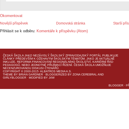
Okomentovat
Novější příspěvek
Domovská stránka
Starší pří
Přihlásit se k odběru:
Komentáře k příspěvku (Atom)
ČESKÁ ŠKOLA
JAKO NEZÁVISLÝ ŠKOLSKÝ ZPRAVODAJSKÝ PORTÁL PUBLIKUJE
ČLÁNKY PŘEDEVŠÍM K OŽEHAVÝM ŠKOLSKÝM TÉMATŮM, JAKO JE AKTUÁLNĚ
INKLUZE, REFORMA FINANCOVÁNÍ REGIONÁLNÍHO ŠKOLSTVÍ, KARIÉRNÍ ŘÁD
PEDAGOGŮ, NEBO JEDNOTNÉ PŘIJÍMACÍ ŘÍZENÍ.
ČESKÁ ŠKOLA
UMOŽŇUJE
NECENZUROVANOU DISKUSI ČTENÁŘŮ.
COPYRIGHT © 2000-2015· ALBATROS MEDIA A.S.
THEME
BY
BRIAN GARDNER
· BLOGGERIZED BY
ZONA CEREBRAL
AND
GIRLYBLOGGER
· MODIFIED BY
J4W
BLOGGER
·
P