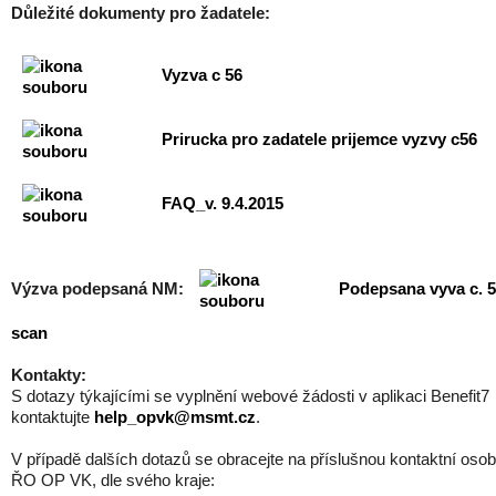
Důležité dokumenty pro žadatele:
Vyzva c 56
Prirucka pro zadatele prijemce vyzvy c56
FAQ_v. 9.4.2015
Výzva podepsaná NM:
Podepsana vyva c. 5
scan
Kontakty:
S dotazy týkajícími se vyplnění webové žádosti v aplikaci Benefit7
kontaktujte
help_opvk@msmt.cz
.
V případě dalších dotazů se obracejte na příslušnou kontaktní oso
ŘO OP VK, dle svého kraje: