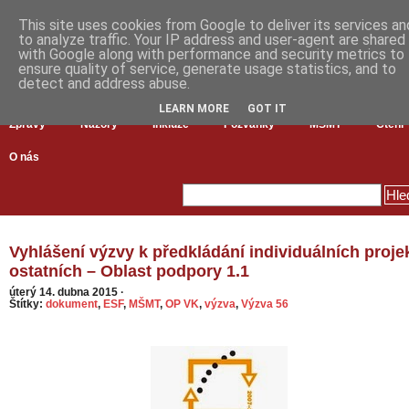
This site uses cookies from Google to deliver its services an
to analyze traffic. Your IP address and user-agent are shared
with Google along with performance and security metrics to
ensure quality of service, generate usage statistics, and to
detect and address abuse.
LEARN MORE
GOT IT
Zprávy
Názory
Inkluze
Pozvánky
MŠMT
Čtení
O nás
Vyhlášení výzvy k předkládání individuálních proje
ostatních – Oblast podpory 1.1
úterý 14. dubna 2015
·
Štítky:
dokument
,
ESF
,
MŠMT
,
OP VK
,
výzva
,
Výzva 56