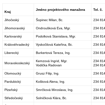
Jméno projektového manažera
Tel. č.
Kraj
Jihočeský
Šopinec Milan, Bc.
234 81
Jihomoravský
Ondroušková Eva, Mgr.
234 81
Karlovarský
Podolková Stanislava, Mgr.
234 81
Královéhradecký
Vyskočilová Kateřina, Bc.
234 81
Liberecký
Burkertová Tereza, Ing.
234 81
Kemzová Ingrid, Mgr.
234 81
Moravskoslezský
Vodička Radovan
234 81
Olomoucký
Grusz Filip, Ing.
234 81
Pardubický
Košková Alena, Ing.
234 81
Plzeňský
Smrčková Miroslava, Ing.
234 81
Středočeský
Solničková Klára, Bc.
234 81