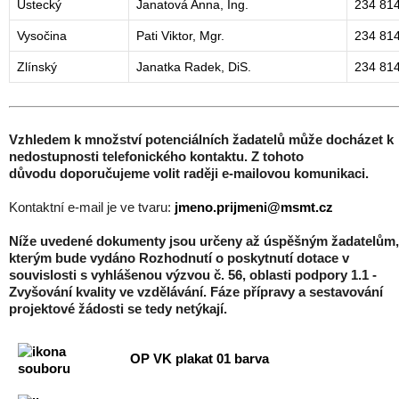
Ústecký
Janatová Anna, Ing.
234 81
Vysočina
Pati Viktor, Mgr.
234 81
Zlínský
Janatka Radek, DiS.
234 81
Vzhledem k množství potenciálních žadatelů může docházet k
nedostupnosti telefonického kontaktu. Z tohoto
důvodu doporučujeme volit raději e-mailovou komunikaci.
Kontaktní e-mail je ve tvaru:
jmeno.prijmeni@msmt.cz
Níže uvedené dokumenty jsou určeny až úspěšným žadatelům,
kterým bude vydáno Rozhodnutí o poskytnutí dotace v
souvislosti s vyhlášenou výzvou č. 56, oblasti podpory 1.1 -
Zvyšování kvality ve vzdělávání. Fáze přípravy a sestavování
projektové žádosti se tedy netýkají.
OP VK plakat 01 barva