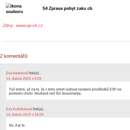
S4 Zprava pobyt zaku cb
Zdroj : www.op-vk.cz
2 komentářů:
Eva Adamová
řekl(a)...
14. dubna 2015 v 8:05
Tuž dobre, až na to, že z toho smrdí nutnost vyvalení prostředků ESF na
poslední chvilu. Nezbývá než říct Jezusmarija.
Eva Kulhánková
řekl(a)...
14. dubna 2015 v 16:03
Nu. A je to.