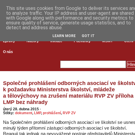
This site uses cookies from Google to deliver its services an
to analyze traffic. Your IP address and user-agent are shared
with Google along with performance and security metrics to
ensure quality of service, generate usage statistics, and to
detect and address abuse.
LEARN MORE
GOT IT
Zprávy
Názory
Inkluze
Pozvánky
MŠMT
Čtení
O nás
Společné prohlášení odborných asociací ve školst
k požadavku Ministerstva školství, mládeže
a tělovýchovy na zrušení materiálu RVP ZV příloha
LMP bez náhrady
úterý 28. dubna 2015
·
Štítky:
dokument
,
LMP
,
prohlášení
,
RVP ZV
Na Společném prohlášení odborných asociací ve školství se usnes
minulý týden přítomní zástupci odborných asociací ve školství.
Reagují tak jednak na nevyvážené postoje představitelů Ministerst