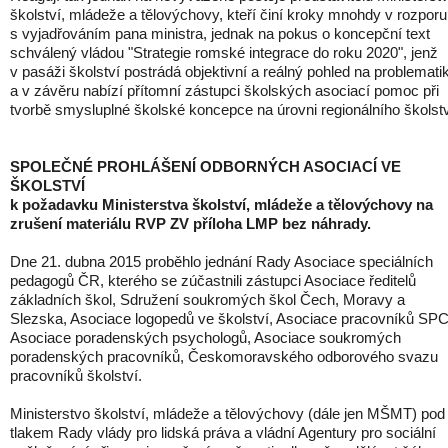
školství, mládeže a tělovýchovy, kteří činí kroky mnohdy v rozporu
s vyjadřováním pana ministra, jednak na pokus o koncepční text
schválený vládou "Strategie romské integrace do roku 2020", jenž
v pasáži školství postrádá objektivní a reálný pohled na problemati
a v závěru nabízí přítomní zástupci školských asociací pomoc při
tvorbě smysluplné školské koncepce na úrovni regionálního školstv
SPOLEČNÉ PROHLÁŠENÍ ODBORNÝCH ASOCIACÍ VE
ŠKOLSTVÍ
k požadavku Ministerstva školství, mládeže a tělovýchovy na
zrušení materiálu RVP ZV příloha LMP bez náhrady.
Dne 21. dubna 2015 proběhlo jednání Rady Asociace speciálních
pedagogů ČR, kterého se zúčastnili zástupci Asociace ředitelů
základních škol, Sdružení soukromých škol Čech, Moravy a
Slezska, Asociace logopedů ve školství, Asociace pracovníků SPC
Asociace poradenských psychologů, Asociace soukromých
poradenských pracovníků, Českomoravského odborového svazu
pracovníků školství.
Ministerstvo školství, mládeže a tělovýchovy (dále jen MŠMT) pod
tlakem Rady vlády pro lidská práva a vládní Agentury pro sociální