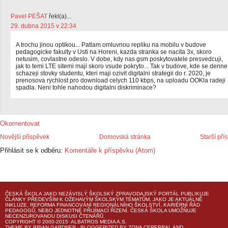
Pavel PEŠAT
řekl(a)...
29. dubna 2015 v 22:34
A trochu jinou optikou... Patlam omluvnou repliku na mobilu v budove
pedagogicke fakulty v Usti na Horeni, kazda stranka se nacita 3x, skoro
netusim, covlastne odeslo. V dobe, kdy nas gsm poskytovatele presvedcuji,
jak to temi LTE sitemi maji skoro vsude pokryto... Tak v budove, kde se denne
schazeji stovky studentu, kteri maji ozivit digitalni strategii do r. 2020, je
prenosova rychlost pro download celych 110 kbps, na uploadu OOKla radeji
spadla. Neni tohle nahodou digitalni diskriminace?
Okomentovat
Novější příspěvek
Domovská stránka
Starší pří
Přihlásit se k odběru:
Komentáře k příspěvku (Atom)
ČESKÁ ŠKOLA
JAKO NEZÁVISLÝ ŠKOLSKÝ ZPRAVODAJSKÝ PORTÁL PUBLIKUJE
ČLÁNKY PŘEDEVŠÍM K OŽEHAVÝM ŠKOLSKÝM TÉMATŮM, JAKO JE AKTUÁLNĚ
INKLUZE, REFORMA FINANCOVÁNÍ REGIONÁLNÍHO ŠKOLSTVÍ, KARIÉRNÍ ŘÁD
PEDAGOGŮ, NEBO JEDNOTNÉ PŘIJÍMACÍ ŘÍZENÍ.
ČESKÁ ŠKOLA
UMOŽŇUJE
NECENZUROVANOU DISKUSI ČTENÁŘŮ.
COPYRIGHT © 2000-2015· ALBATROS MEDIA A.S.
THEME
BY
BRIAN GARDNER
· BLOGGERIZED BY
ZONA CEREBRAL
AND