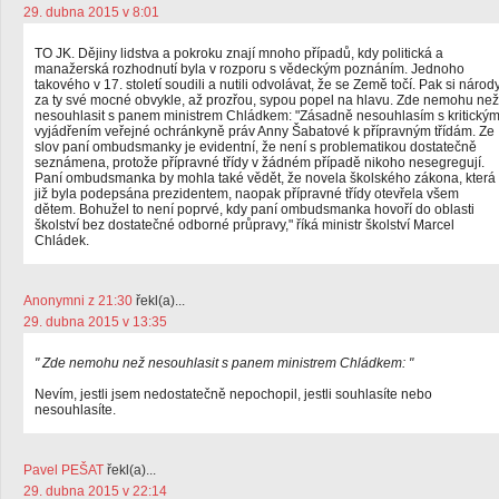
29. dubna 2015 v 8:01
TO JK. Dějiny lidstva a pokroku znají mnoho případů, kdy politická a
manažerská rozhodnutí byla v rozporu s vědeckým poznáním. Jednoho
takového v 17. století soudili a nutili odvolávat, že se Země točí. Pak si národ
za ty své mocné obvykle, až prozřou, sypou popel na hlavu. Zde nemohu než
nesouhlasit s panem ministrem Chládkem: "Zásadně nesouhlasím s kritický
vyjádřením veřejné ochránkyně práv Anny Šabatové k přípravným třídám. Ze
slov paní ombudsmanky je evidentní, že není s problematikou dostatečně
seznámena, protože přípravné třídy v žádném případě nikoho nesegregují.
Paní ombudsmanka by mohla také vědět, že novela školského zákona, která
již byla podepsána prezidentem, naopak přípravné třídy otevřela všem
dětem. Bohužel to není poprvé, kdy paní ombudsmanka hovoří do oblasti
školství bez dostatečné odborné průpravy," říká ministr školství Marcel
Chládek.
Anonymni z 21:30
řekl(a)...
29. dubna 2015 v 13:35
" Zde nemohu než nesouhlasit s panem ministrem Chládkem: "
Nevím, jestli jsem nedostatečně nepochopil, jestli souhlasíte nebo
nesouhlasíte.
Pavel PEŠAT
řekl(a)...
29. dubna 2015 v 22:14