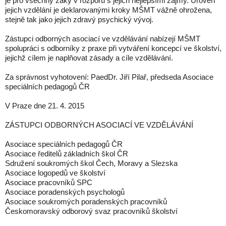
je pro všechny žáky v rozporu s jejich nejlepšími zájmy. Úroveň
jejich vzdělání je deklarovanými kroky MŠMT vážně ohrožena,
stejně tak jako jejich zdravý psychický vývoj.
Zástupci odborných asociací ve vzdělávání nabízejí MŠMT
spolupráci s odborníky z praxe při vytváření koncepcí ve školství,
jejichž cílem je naplňovat zásady a cíle vzdělávání.
Za správnost vyhotovení: PaedDr. Jiří Pilař, předseda Asociace
speciálních pedagogů ČR
V Praze dne 21. 4. 2015
ZÁSTUPCI ODBORNÝCH ASOCIACÍ VE VZDĚLÁVÁNÍ
Asociace speciálních pedagogů ČR
Asociace ředitelů základních škol ČR
Sdružení soukromých škol Čech, Moravy a Slezska
Asociace logopedů ve školství
Asociace pracovníků SPC
Asociace poradenských psychologů
Asociace soukromých poradenských pracovníků
Českomoravský odborový svaz pracovníků školství