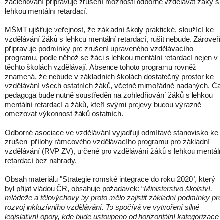
začleňování připravuje zrušení možnosti odborně vzdělávat žáky s
lehkou mentální retardací.
MŠMT ujišťuje veřejnost, že základní školy praktické, sloužící ke
vzdělávání žáků s lehkou mentální retardací, rušit nebude. Zároveň
připravuje podmínky pro zrušení upraveného vzdělávacího
programu, podle něhož se žáci s lehkou mentální retardací nejen v
těchto školách vzdělávají. Absence tohoto programu rovněž
znamená, že nebude v základních školách dostatečný prostor ke
vzdělávání všech ostatních žáků, včetně mimořádně nadaných. Č
pedagoga bude nutně soustředěn na zohledňování žáků s lehkou
mentální retardací a žáků, kteří svými projevy budou výrazně
omezovat výkonnost žáků ostatních.
Odborné asociace ve vzdělávání vyjadřují odmítavé stanovisko ke
zrušení přílohy rámcového vzdělávacího programu pro základní
vzdělávání (RVP ZV), určené pro vzdělávání žáků s lehkou mentál
retardací bez náhrady.
Obsah materiálu "Strategie romské integrace do roku 2020", který
byl přijat vládou ČR, obsahuje požadavek: “
Ministerstvo školství,
mládeže a tělovýchovy by proto mělo zajistit základní podmínky pr
rozvoj inkluzívního vzdělávání. To spočívá ve vytvoření silné
legislativní opory, kde bude ustoupeno od horizontální kategorizace