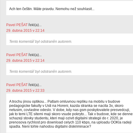
Ach ten češtin. Máte pravdu. Nemohu než souhlasit...
Pavel PEŠAT
řekl(a)...
29. dubna 2015 v 22:14
Tento komentář byl odstraněn autorem.
Pavel PEŠAT
řekl(a)...
29. dubna 2015 v 22:14
Tento komentář byl odstraněn autorem.
Pavel PEŠAT
řekl(a)...
29. dubna 2015 v 22:33
A trochu jinou optikou... Patlam omluvnou repliku na mobilu v budove
pedagogicke fakulty v Usti na Horeni, kazda stranka se nacita 3x, skoro
netusim, covlastne odeslo. V dobe, kdy nas gsm poskytovatele presvedcuji,
jak to temi LTE sitemi maji skoro vsude pokryto... Tak v budove, kde se denne
schazeji stovky studentu, kteri maji ozivit digitalni strategii do r. 2020, je
prenosova rychlost pro download celych 110 kbps, na uploadu OOKla radeji
spadla. Neni tohle nahodou digitalni diskriminace?