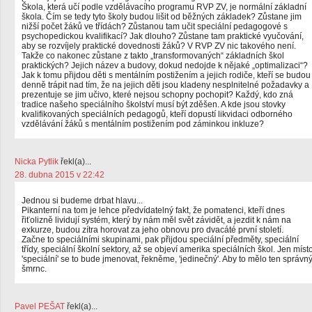
Škola, která učí podle vzdělávacího programu RVP ZV, je normální základní
škola. Čím se tedy tyto školy budou lišit od běžných základek? Zůstane jim
nižší počet žáků ve třídách? Zůstanou tam učit speciální pedagogové s
psychopedickou kvalifikací? Jak dlouho? Zůstane tam praktické vyučování,
aby se rozvíjely praktické dovednosti žáků? V RVP ZV nic takového není.
Takže co nakonec zůstane z takto „transformovaných“ základních škol
praktických? Jejich název a budovy, dokud nedojde k nějaké „optimalizaci“?
Jak k tomu přijdou děti s mentálním postižením a jejich rodiče, kteří se budou
denně trápit nad tím, že na jejich děti jsou kladeny nesplnitelné požadavky a
prezentuje se jim učivo, které nejsou schopny pochopit? Každý, kdo zná
tradice našeho speciálního školství musí být zděšen. A kde jsou stovky
kvalifikovaných speciálních pedagogů, kteří dopustí likvidaci odborného
vzdělávání žáků s mentálním postižením pod záminkou inkluze?
Nicka Pytlik
řekl(a)...
28. dubna 2015 v 22:42
Jednou si budeme drbat hlavu...
Pikanterní na tom je lehce předvídatelný fakt, že pomatenci, kteří dnes
řiťolizně lividují systém, který by nám měl svět závidět, a jezdit k nám na
exkurze, budou zítra horovat za jeho obnovu pro dvacáté první století.
Začne to speciálními skupinami, pak přijdou speciální předměty, speciální
třídy, speciální školní sektory, až se objeví amerika speciálních škol. Jen míst
'speciální' se to bude jmenovat, řekněme, 'jedinečný'. Aby to mělo ten správn
šmrnc.
Pavel PEŠAT
řekl(a)...