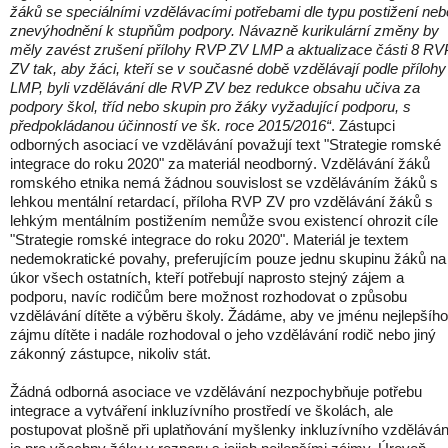
žáků se speciálními vzdělávacími potřebami dle typu postižení neb
znevýhodnění k stupňům podpory. Návazně kurikulární změny by
měly zavést zrušení přílohy RVP ZV LMP a aktualizace části 8 RV
ZV tak, aby žáci, kteří se v současné době vzdělávají podle přílohy
LMP, byli vzdělávání dle RVP ZV bez redukce obsahu učiva za
podpory škol, tříd nebo skupin pro žáky vyžadující podporu, s
předpokládanou účinností ve šk. roce 2015/2016“
. Zástupci
odborných asociací ve vzdělávání považují text "Strategie romské
integrace do roku 2020" za materiál neodborný. Vzdělávání žáků
romského etnika nemá žádnou souvislost se vzděláváním žáků s
lehkou mentální retardací, příloha RVP ZV pro vzdělávání žáků s
lehkým mentálním postižením nemůže svou existencí ohrozit cíle
"Strategie romské integrace do roku 2020". Materiál je textem
nedemokratické povahy, preferujícím pouze jednu skupinu žáků na
úkor všech ostatních, kteří potřebují naprosto stejný zájem a
podporu, navíc rodičům bere možnost rozhodovat o způsobu
vzdělávání dítěte a výběru školy. Žádáme, aby ve jménu nejlepšího
zájmu dítěte i nadále rozhodoval o jeho vzdělávání rodič nebo jiný
zákonný zástupce, nikoliv stát.
Žádná odborná asociace ve vzdělávání nezpochybňuje potřebu
integrace a vytváření inkluzívního prostředí ve školách, ale
postupovat plošně při uplatňování myšlenky inkluzívního vzděláván