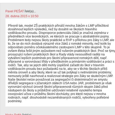
Pavel PEŠAT
řekl(a)...
28. dubna 2015 v 10:50
Přesně tak, model ZŠ praktických přináší mnoha žákům s LMP příležitost
dosáhnout lepších výsledků, než by dosáhli ve školách hlavního
vzdělávacího proudu. Disproporce potenciálu žáků je značná zejména v
předmětech více teoretických, ve kterých se pracuje s abstraktními pojmy.
Problémem tedy nejsou školy praktické a RVP s přílohou pro žáky s LMP, ale
to, že se do nich dostává výrazně více žáků z romské minority, než kolik by
odpovídalo poměru očekávatelného zastoupení LMP v této skupině. To je
ovšem třeba řešit jiným způsobem než rušením praktických škol. Proč se tým
prosazující rušení praktických škol a Rady vlády nesoustředí raději na
vytváření lepších podmínek pro školní připravenost romských dětí, např.
přípravné a vyrovnávací třídy v předškolním a primárním vzdělávání a práci s
rodiči. Tak, aby se jejich děti mohly úspěšně zařadit do škol v hlavním
vzdělávacím proudu bez požadavků na to, aby se v těchto školách příliš
měnila úroveň a aby školy, které se už tak potýkají s netriviálními problémy,
nemusely ještě navrhovat a realizovat strategie pro žáky se skutečným LMP.
Naše školství nelze považovat za segregační či diskriminační ve smyslu
dřívější segregace v jižanských státech USA nebo JAR, problémem je však
vyrovnání výchozí úrovně školní připravenosti různých skupin žáků před
nástupem do školy a průběžné udržování relativně vysokého tempa
osvojování učiva v průběhu školní docházky, pro které nejsou v mnoha
rodinách, např. dlouhodobě nezaměstnaných rodičů, vytvořeny potřebné
podmínky.